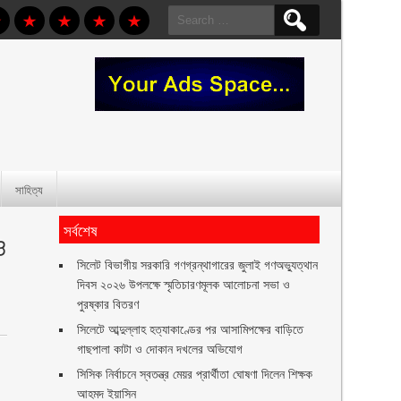
Search
for:
সাহিত্য
সর্বশেষ
ও
সিলেট বিভাগীয় সরকারি গণগ্রন্থাগারের জুলাই গণঅভ্যুত্থান
দিবস ২০২৬ উপলক্ষে স্মৃতিচারণমূলক আলোচনা সভা ও
পুরষ্কার বিতরণ ‎ ‎
সিলেটে আব্দুল্লাহ হত্যাকাণ্ডের পর আসামিপক্ষের বাড়িতে
গাছপালা কাটা ও দোকান দখলের অভিযোগ
সিসিক নির্বাচনে স্বতন্ত্র মেয়র প্রার্থীতা ঘোষণা দিলেন শিক্ষক
আহমদ ইয়াসিন