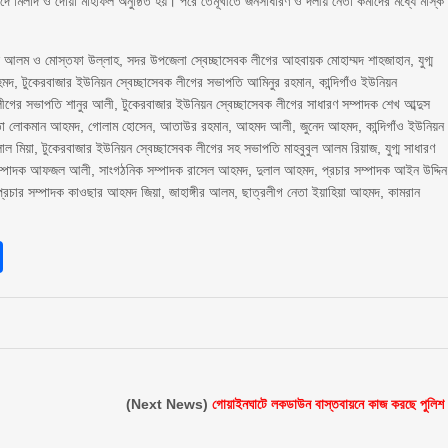
িদে মিলাদ ও দোয়া মাহফিল অনুষ্ঠিত হয়। পরে তেমূখীতে জনসাধারণ ও দলীয় নেতা কর্মীদের মধ্যে মাস্ক
 আলম ও মোস্তফা উল্লাহ, সদর উপজেলা স্বেচ্ছাসেবক লীগের আহবায়ক মোহাম্মদ শাহজাহান, যুগ্ম
মদ, টুকেরবাজার ইউনিয়ন স্বেচ্ছাসেবক লীগের সভাপতি আমিনুর রহমান, কান্দিগাঁও ইউনিয়ন
ীগের সভাপতি শানুর আলী, টুকেরবাজার ইউনিয়ন স্বেচ্ছাসেবক লীগের সাধারণ সম্পাদক শেখ আব্দুস
নেতা লোকমান আহমদ, গোলাম হোসেন, আতাউর রহমান, আহমদ আলী, জুনেদ আহমদ, কান্দিগাঁও ইউনিয়ন
 মিয়া, টুকেরবাজার ইউনিয়ন স্বেচ্ছাসেবক লীগের সহ সভাপতি মাহবুবুল আলম রিয়াজ, যুগ্ম সাধারণ
সাধারণ সম্পাদক আফজল আলী, সাংগঠনিক সম্পাদক রাসেল আহমদ, দুলাল আহমদ, প্রচার সম্পাদক আইন উদ্দিন
প্রচার সম্পাদক কাওছার আহমদ জিয়া, জাহাঙ্গীর আলম, ছাত্রলীগ নেতা ইয়াহিয়া আহমদ, কামরান
sApp
int
Share
(Next News)
গোয়াইনঘাটে লকডাউন বাস্তবায়নে কাজ করছে পুলিশ