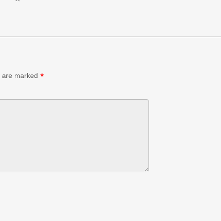
s are marked
*