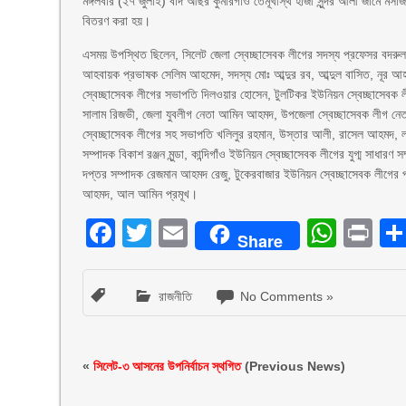
মঙ্গলবার (২৭ জুলাই) বাদ আছর কুমারগাঁও তেমূখীস্থ হাজী সুন্দর আলী জামে মসজ
বিতরণ করা হয়।
এসময় উপস্থিত ছিলেন, সিলেট জেলা স্বেচ্ছাসেবক লীগের সদস্য প্রফেসর বদরুল
আহবায়ক প্রভাষক সেলিম আহমেদ, সদস্য মোঃ আব্দুর রব, আব্দুল বাসিত, নূর আহ
স্বেচ্ছাসেবক লীগের সভাপতি দিলওয়ার হোসেন, টুলটিকর ইউনিয়ন স্বেচ্ছাসেবক ল
সালাম রিজভী, জেলা যুবলীগ নেতা আমিন আহমদ, উপজেলা স্বেচ্ছাসেবক লীগ 
স্বেচ্ছাসেবক লীগের সহ সভাপতি খলিলুর রহমান, উস্তার আলী, রাসেল আহমদ, লাল
সম্পাদক বিকাশ রঞ্জন মুন্ডা, কান্দিগাঁও ইউনিয়ন স্বেচ্ছাসেবক লীগের যুগ্ম 
দপ্তর সম্পাদক রেজমান আহমদ রেজু, টুকেরবাজার ইউনিয়ন স্বেচ্ছাসেবক লীগের 
আহমদ, আল আমিন প্রমূখ।
Facebook
Twitter
Email
What
Pr
Share
রাজনীতি
No Comments »
«
সিলেট-৩ আসনের উপনির্বাচন স্থগিত
(Previous News)