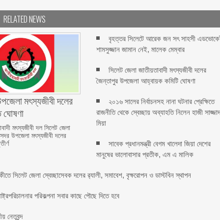
RELATED NEWS
বৃহত্তর সিলেটে আরেক জন সৎ সাহসী এডভোকে
শামসুজ্জান জামান নেই, মালেক মেম্বার ‎
সিলেট জেলা জাতীয়তাবাদী মৎস্যজীবী দলের
জৈন্তাপুর উপজেলা আহ্বায়ক কমিটি ঘোষণা
উপজেলা মৎস্যজীবী দলের
২০১৬ সালের নির্বাচনসহ নানা ঘটনার প্রেক্ষিতে
্ত ঘোষণা
রাজনীতি থেকে স্বেচ্ছায় অব্যাহতি নিলেন হাজী সাজ্জা
মিয়া
াবাদী মৎস্যজীবী দল সিলেট জেলা
সদর উপজেলা মৎস্যজীবী দলের
সাবেক প্রধানমন্ত্রী বেগম খালেদা জিয়া দেশের
ীর্ণ
মানুষের ভালোবাসার প্রতীক, এম এ মালিক
র্ষিকীতে সিলেট জেলা স্বেচ্ছাসেবক দলের র‌্যালী, সমাবেশ, বৃক্ষরোপন ও ডাস্টবিন স্থাপন
াষ্ট্রপরিচালনার পরিকল্পনা সবার কাছে পৌছে দিতে হবে
নেতৃবৃন্দ