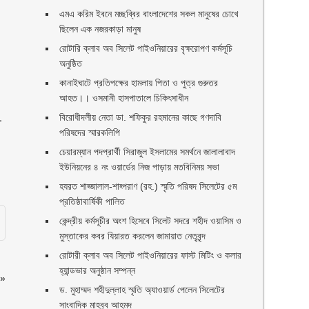
এমএ করিম ইবনে মচ্ছব্বির বাংলাদেশের সকল মানুষের চোখে
ছিলেন এক নজরকাড়া মানুষ ‎
রোটারি ক্লাব অব সিলেট পাইওনিয়ারের বৃক্ষরোপণ কর্মসূচি
অনুষ্ঠিত
কানাইঘাটে প্রতিপক্ষের হামলায় পিতা ও পুত্র গুরুতর
আহত।। ওসমানী হাসপাতালে চিকিৎসাধীন
,
বিরোধীদলীয় নেতা ডা. শফিকুর রহমানের কাছে গণদাবি
পরিষদের স্মারকলিপি ‎
চেয়ারম্যান পদপ্রার্থী সিরাজুল ইসলামের সমর্থনে জালালাবাদ
ইউনিয়নের ৪ নং ওয়ার্ডের নিজ পাড়ায় মতবিনিময় সভা
হযরত শাহ্জালাল-শাহ্পরাণ (রহ.) স্মৃতি পরিষদ সিলেটের ৫ম
প্রতিষ্ঠাবার্ষিকী পালিত ‎​
কেন্দ্রীয় কর্মসূচীর অংশ হিসেবে সিলেট সদরে শহীদ ওয়াসিম ও
মুস্তাকের কবর যিয়ারত করলেন জামায়াত নেতৃবৃন্দ ‎
রোটারী ক্লাব অব সিলেট পাইওনিয়ারের ফাস্ট মিটিং ও কলার
হ্যান্ডভার অনুষ্ঠান সম্পন্ন
»
ড. মুহাম্মদ শহীদুল্লাহ স্মৃতি অ্যাওয়ার্ড পেলেন সিলেটের
সাংবাদিক মাহবুব আহমদ