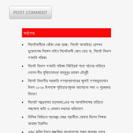
সর্বশেষ
‎সিলেটবাসীকে ধোঁকা দেয়া হচ্ছে- সিলেট আখাউড়া রেলপথ
ডুয়েলগেজ সিঙ্গেল লাইন সিলেটবাসী মেনে নেবে না, সিলেট বিভাগ
গণদাবি পরিষদ
সিলেট বিভাগ গণদাবি পরিষদ নিউইয়র্ক শাখা গঠনের দায়িত্ব
পেলেন বীর মুক্তিযোদ্ধা মাহবুবুর রহমান চৌধুরী ‎ ‎
সিলেট বিভাগীয় সরকারি গণগ্রন্থাগারের জুলাই গণঅভ্যুত্থান
দিবস ২০২৬ উপলক্ষে স্মৃতিচারণমূলক আলোচনা সভা ও পুরষ্কার
বিতরণ ‎ ‎
সিলেটে আব্দুল্লাহ হত্যাকাণ্ডের পর আসামিপক্ষের বাড়িতে
গাছপালা কাটা ও দোকান দখলের অভিযোগ
সিসিক নির্বাচনে স্বতন্ত্র মেয়র প্রার্থীতা ঘোষণা দিলেন শিক্ষক
আহমদ ইয়াসিন
এমএ করিম ইবনে মচ্ছব্বির বাংলাদেশের সকল মানুষের চোখে