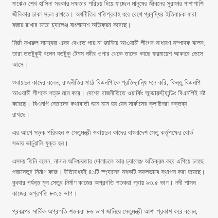
মাঝেও শেখ হাসিনা সরকার দক্ষতার পরিচয় দিয়ে যাচ্ছেন মানুষের জীবনের সুরক্ষার পাশাপাশি
জীবিকার চাকা সচল রাখতে। অর্থনীতির গতিপ্রবাহ ধরে রেখে প্রবৃদ্ধির ইতিবাচক ধারা
বজায় রাখার মতো চ্যালেঞ্জ বাংলাদেশ অতিক্রম করেছে।
মির্জা ফখরুল সাহেবরা এসব দেখতে পায় না জানিয়ে আওয়ামী লীগের সাধারণ সম্পাদক বলেন,
তারা ততটুকুই বলেন যতটুকু টেমস নদীর ওপার থেকে তাদের কাছে ফরমায়েশ আকারে ভেসে
আসে।
ওবায়দুল কাদের বলেন, রাজনীতির মাঠে বিএনপি’কে প্রতিদ্বন্ধি মনে করি, কিন্তু বিএনপি
আওয়ামী লীগকে শত্রু মনে করে। দেশের রাজনীতিতে ওয়ার্কিং আন্ডারস্ট্যান্ডিং বিএনপিই নষ্ট
করেছে। বিএনপি নেতাদের কথাবার্তা শুনে মনে হয় যেন সার্কাসের ক্লাউনরা বক্তব্য
রাখছে।
এর আগে সড়ক পরিবহন ও সেতুমন্ত্রী ওবায়দুল কাদের বাংলাদেশ সেতু কর্তৃপক্ষের বোর্ড
সভায় ভার্চুয়ালি যুক্ত হন।
এসময় তিনি বলেন. নানান অনিশ্চয়তার দোলাচলে আর চ্যালেঞ্জ অতিক্রম করে এগিয়ে চলছে
পদ্মাসেতুর নির্মাণ কাজ। ইতিমধ্যেই ৪১টি স্প্যানের সবকটি সফলভাবে স্থাপন করা হয়েছে।
বুধবার পর্যন্ত মূল সেতুর নির্মাণ কাজের অগ্রগতি শতকরা প্রায় ৯৩.৫ ভাগ। নদী শাসন
কাজের অগ্রগতি ৮৩.৫ ভাগ।
প্রকল্পের সার্বিক অগ্রগতি শতকরা ৮৬ ভাগ জানিয়ে সেতুমন্ত্রী আশা প্রকাশ করে বলেন,