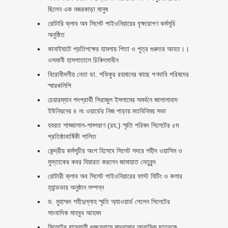
ছিলেন এক নজরকাড়া মানুষ ‎
রোটারি ক্লাব অব সিলেট পাইওনিয়ারের বৃক্ষরোপণ কর্মসূচি
অনুষ্ঠিত
কানাইঘাটে প্রতিপক্ষের হামলায় পিতা ও পুত্র গুরুতর আহত।।
ওসমানী হাসপাতালে চিকিৎসাধীন
বিরোধীদলীয় নেতা ডা. শফিকুর রহমানের কাছে গণদাবি পরিষদের
স্মারকলিপি ‎
চেয়ারম্যান পদপ্রার্থী সিরাজুল ইসলামের সমর্থনে জালালাবাদ
ইউনিয়নের ৪ নং ওয়ার্ডের নিজ পাড়ায় মতবিনিময় সভা
হযরত শাহ্জালাল-শাহ্পরাণ (রহ.) স্মৃতি পরিষদ সিলেটের ৫ম
প্রতিষ্ঠাবার্ষিকী পালিত ‎​
কেন্দ্রীয় কর্মসূচীর অংশ হিসেবে সিলেট সদরে শহীদ ওয়াসিম ও
মুস্তাকের কবর যিয়ারত করলেন জামায়াত নেতৃবৃন্দ ‎
রোটারী ক্লাব অব সিলেট পাইওনিয়ারের ফাস্ট মিটিং ও কলার
হ্যান্ডভার অনুষ্ঠান সম্পন্ন
ড. মুহাম্মদ শহীদুল্লাহ স্মৃতি অ্যাওয়ার্ড পেলেন সিলেটের
সাংবাদিক মাহবুব আহমদ
সিলেটের বাদেয়ালী গুচ্ছগ্রামে মাদ্রাসার আবাসিক ছাত্রকে