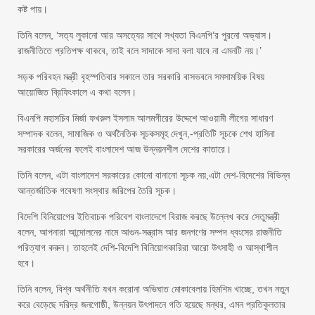
কষ্ট পায়।
তিনি বলেন, ‘সত্য লুকানো আর অসত্যের সাথে সখ্যতা বিএনপি’র পুরনো অভ্যাস।
রাজনীতিতে প্রতিপক্ষ থাকবে, তাই বলে সাদাকে সাদা বলা যাবে না এমনটি নয়।’
সড়ক পরিবহন মন্ত্রী বৃহস্পতিবার সকালে তার সরকারি বাসভবনে সমসাময়িক বিষয়
আয়োজিত ব্রিফিংকালে এ কথা বলেন।
বিএনপি মহাসচিব মির্জা ফখরুল ইসলাম আলমগীরের উদ্দেশে আওয়ামী লীগের সাধারণ
সম্পাদক বলেন, সামাজিক ও অর্থনৈতিক সূচকসমূহ দেখুন,-প্রতিটি সূচকে শেখ হাসিনা
সরকারের অর্জনের ফলেই বাংলাদেশ আজ উন্নয়নশীল দেশের কাতারে।
তিনি বলেন, এটা বাংলাদেশ সরকারের কোনো বানানো সূচক নয়,এটা দেশ-বিদেশের বিভিন্ন
আন্তর্জাতিক গবেষণা সংস্থার জরিপের তৈরি সূচক।
বিদেশি বিনিয়োগের ইতিবাচক পরিবেশ বাংলাদেশে বিরাজ করছে উল্লেখ করে সেতুমন্ত্রী
বলেন, আপনারা আন্দোলনের নামে আগুন-সন্ত্রাস আর জনগণের সম্পদ ধ্বংসের রাজনীতি
পরিত্যাগ করুন। তাহলেই দেশি-বিদেশি বিনিয়োগকারিরা আরো উৎসাহী ও আস্থাশীল
হবে।
তিনি বলেন, বিশ্ব অর্থনীতি যখন করোনা অভিঘাত মোকাবেলায় হিমশিম খাচ্ছে, তখন নতুন
করে বেড়েছে দরিদ্র জনগোষ্ঠী, উন্নয়ন উৎপাদনে গতি হয়েছে মন্থর, এমন প্রতিকূলতার