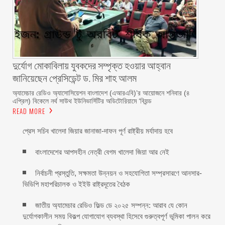
দুর্যোগ মোকাবিলায় যুবকদের সম্পৃক্ত হওয়ার আহ্বান
জানিয়েছেন প্রেসিডেন্ট ড. মির শাহ আলম ‎ ‎
অ্যামেচার রেডিও অ্যাসোসিয়েশন বাংলাদেশ (এআরএবি)’র আয়োজনে শনিবার (৪
এপ্রিল) বিকেলে নর্থ সাউথ ইউনিভার্সিটির অডিটোরিয়ামে ‘বিয়ন্ড
READ MORE
প্রেস সচিব খালেদা জিয়ার জানাজা-দাফন পূর্ণ রাষ্ট্রীয় মর্যাদায় হবে
বাংলাদেশের আপসহীন নেত্রী বেগম খালেদা জিয়া আর নেই
নির্বাচনী প্রস্তুতি, সক্ষমতা উন্নয়ন ও সহযোগিতা সম্প্রসারণে আনসার-
ভিডিপি মহাপরিচালক ও ইইউ রাষ্ট্রদূতের বৈঠক
জাতীয় অ্যামেচার রেডিও ফিল্ড ডে ২০২৫ সম্পন্ন: আরাব যে কোন
দুর্যোগকালীন সময় বিকল্প যোগাযোগ ব্যবস্থা হিসেবে গুরুত্বপূর্ণ ভূমিকা পালন করে