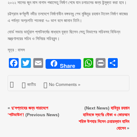
২০২২ সালের জুন মাস নাগাদ পদ্মাসেতু নির্মাণ শেষে যান চলাচলের জন্য উন্মুক্ত করা হবে।
চট্টগ্রাম কর্ণফুলী নদীর তলদেশে নির্মাণাধীন বঙ্গবন্ধু শেখ মুজিবুর রহমান টানেল নির্মাণ কাজের
এ পর্যন্ত অগ্রগতি শতকরা ৭০ ভাগ বলে জানান তিনি।
বোর্ড সভায় ভার্চুয়াল প্লাটফর্মের মাধ্যমে যুক্ত ছিলেন সেতু বিভাগের সচিবসহ বিভিন্ন
মন্ত্রণালয়ের সচিব ও সিনিয়র সচিববৃন্দ।
সূত্র : বাসস
Facebook
Twitter
Email
WhatsAp
Print
Sha
Share
জাতীয়
No Comments »
«
দু’সপ্তাহের জন্য সারাদেশে
(Next News)
হাবিবুর রহমান
‘শাটডাউন’!
(Previous News)
হাবিবকে স্বর্ণের নৌকা ও কোরআন
শরিফ উপহার দিলেন চেয়ারম্যান হাবিব
হোসেন
»