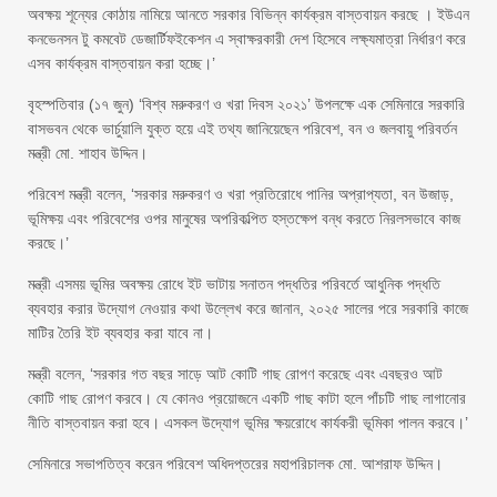
অবক্ষয় শূন্যের কোঠায় নামিয়ে আনতে সরকার বিভিন্ন কার্যক্রম বাস্তবায়ন করছে । ইউএন
কনভেনসন টু কমবেট ডেজার্টিফইকেশন এ স্বাক্ষরকারী দেশ হিসেবে লক্ষ্যমাত্রা নির্ধারণ করে
এসব কার্যক্রম বাস্তবায়ন করা হচ্ছে।’
বৃহস্পতিবার (১৭ জুন) ‘বিশ্ব মরুকরণ ও খরা দিবস ২০২১’ উপলক্ষে এক সেমিনারে সরকারি
বাসভবন থেকে ভার্চুয়ালি যুক্ত হয়ে এই তথ্য জানিয়েছেন পরিবেশ, বন ও জলবায়ু পরিবর্তন
মন্ত্রী মো. শাহাব উদ্দিন।
পরিবেশ মন্ত্রী বলেন, ‘সরকার মরুকরণ ও খরা প্রতিরোধে পানির অপ্রাপ্যতা, বন উজাড়,
ভূমিক্ষয় এবং পরিবেশের ওপর মানুষের অপরিকল্পিত হস্তক্ষেপ বন্ধ করতে নিরলসভাবে কাজ
করছে।’
মন্ত্রী এসময় ভূমির অবক্ষয় রোধে ইট ভাটায় সনাতন পদ্ধতির পরিবর্তে আধুনিক পদ্ধতি
ব্যবহার করার উদ্যোগ নেওয়ার কথা উল্লেখ করে জানান, ২০২৫ সালের পরে সরকারি কাজে
মাটির তৈরি ইট ব্যবহার করা যাবে না।
মন্ত্রী বলেন, ‘সরকার গত বছর সাড়ে আট কোটি গাছ রোপণ করেছে এবং এবছরও আট
কোটি গাছ রোপণ করবে। যে কোনও প্রয়োজনে একটি গাছ কাটা হলে পাঁচটি গাছ লাগানোর
নীতি বাস্তবায়ন করা হবে। এসকল উদ্যোগ ভূমির ক্ষয়রোধে কার্যকরী ভূমিকা পালন করবে।’
সেমিনারে সভাপতিত্ব করেন পরিবেশ অধিদপ্তরের মহাপরিচালক মো. আশরাফ উদ্দিন।