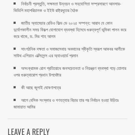
নির্বাচনী প্রস্তুতি, সক্ষমতা উন্নয়ন ও সহযোগিতা সম্প্রসারণে আনসার-
ভিডিপি মহাপরিচালক ও ইইউ রাষ্ট্রদূতের বৈঠক
জাতীয় অ্যামেচার রেডিও ফিল্ড ডে ২০২৫ সম্পন্ন: আরাব যে কোন
দুর্যোগকালীন সময় বিকল্প যোগাযোগ ব্যবস্থা হিসেবে গুরুত্বপূর্ণ ভূমিকা পালন করে
করে থাকে, ড. মির শাহ আলম
সাংগঠনিক দক্ষতা ও সমাজসেবায় অবদানের স্বীকৃতি স্বরূপ আকবর আলীকে
সাউথ এশিয়ান এক্সিলেন্স এর অ্যাওয়ার্ড প্রদান
অসংক্রামক রোগ প্রতিরোধে জনসচেতনতা ও নিয়ন্ত্রণ ব্যবস্থা গড়ে তোলার
ওপর গুরুত্বারোপ প্রধান উপদেষ্টার
কী আছে জুলাই ঘোষণাপত্রে
আগে বেসিক সংস্কার ও গণহত্যার বিচার তার পর নির্বাচন হওয়া উচিতঃ
জামায়াত আমির
LEAVE A REPLY