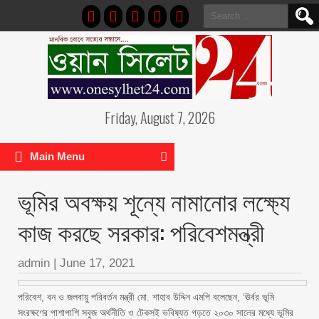
Search
for:
Friday, August 7, 2026
Main Menu
ভূমির অবক্ষয় শূন্যে নামানোর লক্ষ্যে
কাজ করছে সরকার: পরিবেশমন্ত্রী
admin
|
June 17, 2021
পরিবেশ, বন ও জলবায়ু পরিবর্তন মন্ত্রী মো. শাহাব উদ্দিন এমপি বলেছেন, ‘ঊর্বর ভূমি
সংরক্ষণের পাশাপাশি সবুজ অর্থনীতি ও টেকসই ভবিষ্যত গড়তে ২০৩০ সালের মধ্যে ভূমির