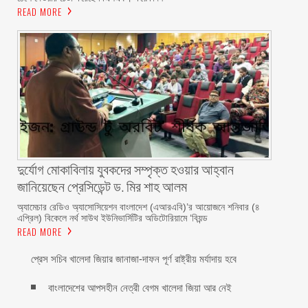
READ MORE
দুর্যোগ মোকাবিলায় যুবকদের সম্পৃক্ত হওয়ার আহ্বান
জানিয়েছেন প্রেসিডেন্ট ড. মির শাহ আলম ‎ ‎
অ্যামেচার রেডিও অ্যাসোসিয়েশন বাংলাদেশ (এআরএবি)’র আয়োজনে শনিবার (৪
এপ্রিল) বিকেলে নর্থ সাউথ ইউনিভার্সিটির অডিটোরিয়ামে ‘বিয়ন্ড
READ MORE
প্রেস সচিব খালেদা জিয়ার জানাজা-দাফন পূর্ণ রাষ্ট্রীয় মর্যাদায় হবে
বাংলাদেশের আপসহীন নেত্রী বেগম খালেদা জিয়া আর নেই