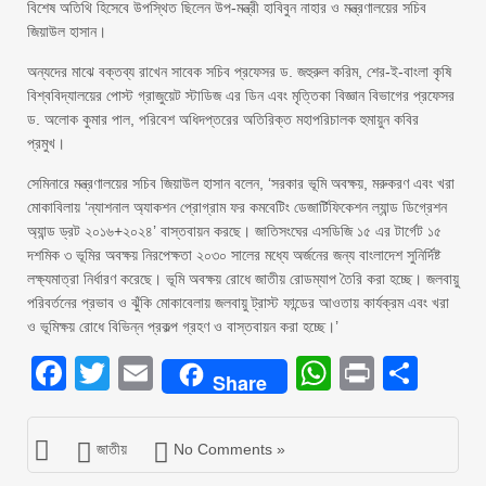
বিশেষ অতিথি হিসেবে উপস্থিত ছিলেন উপ-মন্ত্রী হাবিবুন নাহার ও মন্ত্রণালয়ের সচিব
জিয়াউল হাসান।
অন্যদের মাঝে বক্তব্য রাখেন সাবেক সচিব প্রফেসর ড. জহুরুল করিম, শের-ই-বাংলা কৃষি
বিশ্ববিদ্যালয়ের পোস্ট গ্রাজুয়েট স্টাডিজ এর ডিন এবং মৃত্তিকা বিজ্ঞান বিভাগের প্রফেসর
ড. অলোক কুমার পাল, পরিবেশ অধিদপ্তরের অতিরিক্ত মহাপরিচালক হুমায়ুন কবির
প্রমুখ।
সেমিনারে মন্ত্রণালয়ের সচিব জিয়াউল হাসান বলেন, ‘সরকার ভূমি অবক্ষয়, মরুকরণ এবং খরা
মোকাবিলায় ‘ন্যাশনাল অ্যাকশন প্রোগ্রাম ফর কমবেটিং ডেজার্টিফিকেশন ল্যান্ড ডিগ্রেশন
অ্যান্ড ড্রট ২০১৬+২০২৪’ বাস্তবায়ন করছে। জাতিসংঘের এসডিজি ১৫ এর টার্গেট ১৫
দশমিক ৩ ভূমির অবক্ষয় নিরপেক্ষতা ২০৩০ সালের মধ্যে অর্জনের জন্য বাংলাদেশ সুনির্দিষ্ট
লক্ষ্যমাত্রা নির্ধারণ করেছে। ভূমি অবক্ষয় রোধে জাতীয় রোডম্যাপ তৈরি করা হচ্ছে। জলবায়ু
পরিবর্তনের প্রভাব ও ঝুঁকি মোকাবেলায় জলবায়ু ট্রাস্ট ফান্ডের আওতায় কার্যক্রম এবং খরা
ও ভূমিক্ষয় রোধে বিভিন্ন প্রকল্প গ্রহণ ও বাস্তবায়ন করা হচ্ছে।’
Facebook
Twitter
Email
WhatsAp
Print
Sha
Share
জাতীয়
No Comments »