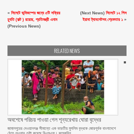
«
সিলেটে ভূমিকম্পের জন্যে ৫টি সক্রিয়
(Next News)
সিলেটে ১২ পিস
চ্যুতি (ফল্ট ) রয়েছে, প্রতিমন্ত্রী এনাম
ইয়াবা ট্যাবলেটসহ গ্রেফতার ১
»
(Previous News)
RELATED NEWS
অবশেষে পরিচয় পাওয়া গেল শূন্যরেখায় ঘোরা বৃদ্ধের
জামালপুরের দেওয়ানগঞ্জ সীমান্তে এক ভারতীয় মুসলিম বৃদ্ধকে জোরপূর্বক বাংলাদেশে
ঠেলে দেওয়ার চেষ্টা করেছে বিএসএফ। কয়েকদিন