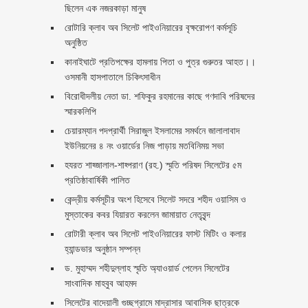
ছিলেন এক নজরকাড়া মানুষ ‎
রোটারি ক্লাব অব সিলেট পাইওনিয়ারের বৃক্ষরোপণ কর্মসূচি
অনুষ্ঠিত
কানাইঘাটে প্রতিপক্ষের হামলায় পিতা ও পুত্র গুরুতর আহত।।
ওসমানী হাসপাতালে চিকিৎসাধীন
বিরোধীদলীয় নেতা ডা. শফিকুর রহমানের কাছে গণদাবি পরিষদের
স্মারকলিপি ‎
চেয়ারম্যান পদপ্রার্থী সিরাজুল ইসলামের সমর্থনে জালালাবাদ
ইউনিয়নের ৪ নং ওয়ার্ডের নিজ পাড়ায় মতবিনিময় সভা
হযরত শাহ্জালাল-শাহ্পরাণ (রহ.) স্মৃতি পরিষদ সিলেটের ৫ম
প্রতিষ্ঠাবার্ষিকী পালিত ‎​
কেন্দ্রীয় কর্মসূচীর অংশ হিসেবে সিলেট সদরে শহীদ ওয়াসিম ও
মুস্তাকের কবর যিয়ারত করলেন জামায়াত নেতৃবৃন্দ ‎
রোটারী ক্লাব অব সিলেট পাইওনিয়ারের ফাস্ট মিটিং ও কলার
হ্যান্ডভার অনুষ্ঠান সম্পন্ন
ড. মুহাম্মদ শহীদুল্লাহ স্মৃতি অ্যাওয়ার্ড পেলেন সিলেটের
সাংবাদিক মাহবুব আহমদ
সিলেটের বাদেয়ালী গুচ্ছগ্রামে মাদ্রাসার আবাসিক ছাত্রকে