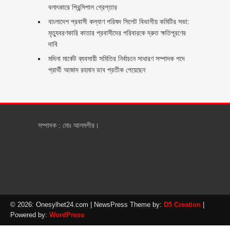
বলাৎকারে প্রিন্সিপাল গ্রেপ্তার ‎
বাংলাদেশ প্রবাসী কল্যাণ পরিষদ সিলেট বিভাগীয় কমিটির সভা:
মৃত্যুবরণকারি কাতার প্রবাসীদের পরিবারকে দ্রুত ক্ষতিপূরণের
দাবি
মদিনা মার্কেট ব্যবসায়ী সমিতির নির্বাচনে সাধারণ সম্পাদক পদে
প্রার্থী আজাদ রহমান ডাব প্রতীক পেয়েছেন ‎
সম্পাদক : মোঃ আলমগীর।
© 2026: Onesylhet24.com
| NewsPress Theme by:
D5 Creation
|
Powered by:
WordPress