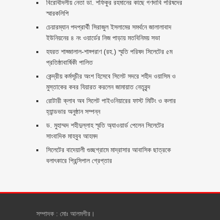
বিরোধীদলীয় নেতা ডা. শফিকুর রহমানের কাছে গণদাবি পরিষদের
স্মারকলিপি ‎
চেয়ারম্যান পদপ্রার্থী সিরাজুল ইসলামের সমর্থনে জালালাবাদ
ইউনিয়নের ৪ নং ওয়ার্ডের নিজ পাড়ায় মতবিনিময় সভা
হযরত শাহ্জালাল-শাহ্পরাণ (রহ.) স্মৃতি পরিষদ সিলেটের ৫ম
প্রতিষ্ঠাবার্ষিকী পালিত ‎​
কেন্দ্রীয় কর্মসূচীর অংশ হিসেবে সিলেট সদরে শহীদ ওয়াসিম ও
মুস্তাকের কবর যিয়ারত করলেন জামায়াত নেতৃবৃন্দ ‎
রোটারী ক্লাব অব সিলেট পাইওনিয়ারের ফাস্ট মিটিং ও কলার
হ্যান্ডভার অনুষ্ঠান সম্পন্ন
ড. মুহাম্মদ শহীদুল্লাহ স্মৃতি অ্যাওয়ার্ড পেলেন সিলেটের
সাংবাদিক মাহবুব আহমদ
সিলেটের বাদেয়ালী গুচ্ছগ্রামে মাদ্রাসার আবাসিক ছাত্রকে
বলাৎকারে প্রিন্সিপাল গ্রেপ্তার ‎
সম্পাদক : মোঃ আলমগীর।