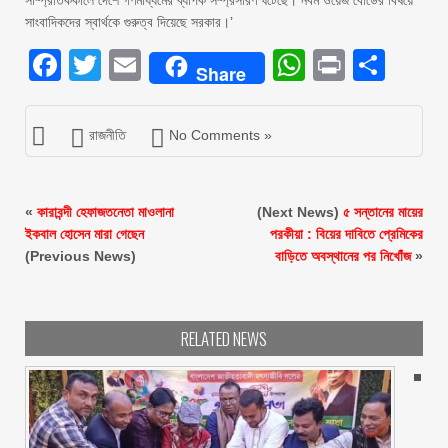
সাম্প্রতিককালে দেশে গণমাধ্যমের ব্যাপক সম্প্রসারণ ঘটেছে। নবম ওয়েজ বোর্ডের বিষয়ে
সাংবাদিকদের স্বার্থকে গুরুত্ব দিয়েছে সরকার।’
Facebook
Twitter
Email
WhatsAp
Print
Sha
Share
রাজনীতি
No Comments »
«
কারাবন্দী হেফাজতনেতা মাওলানা
(Next News)
৫ সন্তানের মায়ের
ইকবাল হোসেন মারা গেছেন
পরকীয়া : বিয়ের দাবিতে প্রেমিকের
(Previous News)
বাড়িতে অবস্থানের পর নিখোঁজ
»
RELATED NEWS