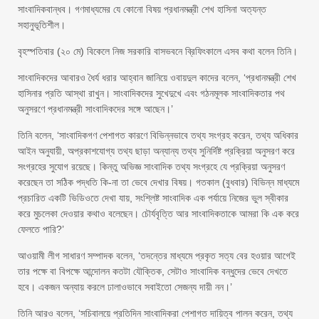
সাংবাদিকবান্ধব। গণমাধ্যমের যে কোনো বিষয় প্রধানমন্ত্রী শেখ হাসিনা অত্যন্ত
সহানুভূতিশীল।
বৃহস্পতিবার (২০ মে) বিকেলে নিজ সরকারি বাসভবনে ব্রিফিংকালে এসব কথা বলেন তিনি।
সাংবাদিকদের আবারও ধৈর্য ধরার আহ্বান জানিয়ে ওবায়দুল কাদের বলেন, ‘প্রধানমন্ত্রী শেখ
হাসিনার প্রতি আস্থা রাখুন। সাংবাদিকদের সুখেদুখে এবং গঠনমূলক সাংবাদিকতার পথ
অনুসরণে প্রধানমন্ত্রী সাংবাদিকদের সঙ্গে আছেন।’
তিনি বলেন, ‘সাংবাদিকগণ পেশাগত কারণে বিভিন্নভাবে তথ্য সংগ্রহ করেন, তথ্য অধিকার
আইন অনুযায়ী, অপ্রকাশযোগ্য তথ্য ছাড়া অন্যান্য তথ্য সুনির্দিষ্ট প্রক্রিয়া অনুসরণ করে
সংগ্রহের সুযোগ রয়েছে। কিন্তু অভিজ্ঞ সাংবাদিক তথ্য সংগ্রহে যে প্রক্রিয়া অনুসরণ
করেছেন তা সঠিক পদ্ধতি কি-না তা ভেবে দেখার বিষয়। গতকাল (বুধবার) বিভিন্ন মাধ্যমে
প্রচারিত একটি ভিডিওতে দেখা যায়, সংশ্লিষ্ট সাংবাদিক এক পর্যায়ে নিজের ভুল স্বীকার
করে মুচলেকা দেওয়ার কথাও বলেছেন। চৌর্যবৃত্তি আর সাংবাদিকতাকে আমরা কি এক করে
ফেলতে পারি?’
আওয়ামী লীগ সাধারণ সম্পাদক বলেন, ‘তদন্তের মাধ্যমে প্রকৃত সত্য বের হওয়ার আগেই
তার পক্ষে বা বিপক্ষে আন্দোলন কতটা যৌক্তিক, সেটাও সাংবাদিক বন্ধুদের ভেবে দেখতে
হবে। একজন অন্যায় করলে ঢালাওভাবে সবাইতো সেজন্য দায়ী নন।’
তিনি আরও বলেন, ‘সচিবালয়ে প্রতিদিন সাংবাদিকরা পেশাগত দায়িত্ব পালন করেন, তথ্য