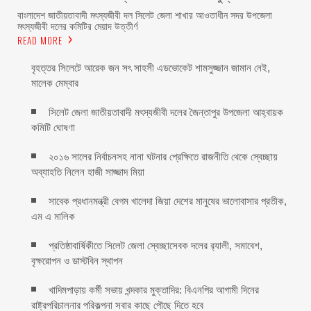
‎বাংলাদেশ জাতীয়তাবাদী মৎস্যজীবী দল সিলেট জেলা শাখার আওতাধীন সদর উপজেলা
মৎস্যজীবী দলের কমিটির মেয়াদ উত্তীর্ণ
READ MORE
বৃহত্তর সিলেটে আরেক জন সৎ সাহসী এডভোকেট শামসুজ্জান জামান নেই,
মালেক মেম্বার ‎
সিলেট জেলা জাতীয়তাবাদী মৎস্যজীবী দলের জৈন্তাপুর উপজেলা আহ্বায়ক
কমিটি ঘোষণা
২০১৬ সালের নির্বাচনসহ নানা ঘটনার প্রেক্ষিতে রাজনীতি থেকে স্বেচ্ছায়
অব্যাহতি নিলেন হাজী সাজ্জাদ মিয়া
সাবেক প্রধানমন্ত্রী বেগম খালেদা জিয়া দেশের মানুষের ভালোবাসার প্রতীক,
এম এ মালিক
প্রতিষ্ঠাবার্ষিকীতে সিলেট জেলা স্বেচ্ছাসেবক দলের র‌্যালী, সমাবেশ,
বৃক্ষরোপন ও ডাস্টবিন স্থাপন
খাদিমপাড়ায় কর্মী সভায় খন্দকার মুক্তাদির: বিএনপির আগামী দিনের
রাষ্ট্রপরিচালনার পরিকল্পনা সবার কাছে পৌছে দিতে হবে