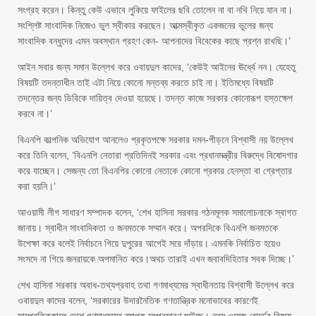
সংগ্রহ করেন। কিন্তু কেউ এভাবে লুকিয়ে ফাইলের ছবি তোলেন না বা নথি নিয়ে যান না।
সংশ্লিষ্ট সাংবাদিক নিজেও ভুল স্বীকার করছেন। আত্মস্বীকৃত একজনের ভুলের জন্য
সাংবাদিক বন্ধুদের এমন অবস্থান গ্রহণ কেন- আপনাদের বিবেকের কাছে প্রশ্ন রাখছি।’
আইন সবার জন্য সমান উল্লেখ করে ওবায়দুল কাদের, ‘কেউই আইনের ঊর্ধ্বে নন। যেহেতু
বিষয়টি তদন্তাধীন তাই এটা নিয়ে কোনো মন্তব্য করতে চাই না। ইতিমধ্যে বিষয়টি
তদন্তের জন্য ডিবিকে দায়িত্ব দেওয়া হয়েছে। তদন্ত কাজে সরকার কোনোরূপ হস্তক্ষেপ
করবে না।’
বিএনপি কাল্পনিক অভিযোগ আনলেও প্রকৃতপক্ষে সরকার দমন-পীড়নে বিশ্বাসী নয় উল্লেখ
করে তিনি বলেন, ‘বিএনপি নেতারা প্রতিদিনই সরকার এবং প্রধানমন্ত্রীর বিরুদ্ধে বিষোদগার
করে যাচ্ছেন। সেজন্য তো বিএনপির কোনো নেতাকে কোনো প্রকার হেনস্তা বা গ্রেপ্তার
করা হয়নি।’
আওয়ামী লীগ সাধারণ সম্পাদক বলেন, ‘শেখ হাসিনা সরকার গঠনমূলক সমালোচনাকে স্বাগত
জানায়। স্বাধীন সাংবাদিকতা ও জনমতকে সম্মান করে। অপরদিকে বিএনপি জনমতকে
উপেক্ষা করে বলেই নির্বাচনে গিয়ে দুপুরের আগেই সরে দাঁড়ায়। এমনকি নির্বাচিত হয়েও
সংসদে না গিয়ে জনরায়কে অপমানিত করে।অথচ তারাই এখন জবাবদিহিতার সবক দিচ্ছে।’
শেখ হাসিনা সরকার অবাধ-তথ্যপ্রবাহ তথা গণমাধ্যমের স্বাধীনতায় বিশ্বাসী উল্লেখ করে
ওবায়দুল কাদের বলেন, ‘সরকারের উদারনৈতিক গণতান্ত্রিক মনোভাবের কারণেই