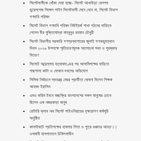
‎সিলেটবাসীকে ধোঁকা দেয়া হচ্ছে- সিলেট আখাউড়া রেলপথ
ডুয়েলগেজ সিঙ্গেল লাইন সিলেটবাসী মেনে নেবে না, সিলেট বিভাগ
গণদাবি পরিষদ
সিলেট বিভাগ গণদাবি পরিষদ নিউইয়র্ক শাখা গঠনের দায়িত্ব
পেলেন বীর মুক্তিযোদ্ধা মাহবুবুর রহমান চৌধুরী ‎ ‎
সিলেট বিভাগীয় সরকারি গণগ্রন্থাগারের জুলাই গণঅভ্যুত্থান
দিবস ২০২৬ উপলক্ষে স্মৃতিচারণমূলক আলোচনা সভা ও পুরষ্কার
বিতরণ ‎ ‎
সিলেটে আব্দুল্লাহ হত্যাকাণ্ডের পর আসামিপক্ষের বাড়িতে
গাছপালা কাটা ও দোকান দখলের অভিযোগ
সিসিক নির্বাচনে স্বতন্ত্র মেয়র প্রার্থীতা ঘোষণা দিলেন শিক্ষক
আহমদ ইয়াসিন
এমএ করিম ইবনে মচ্ছব্বির বাংলাদেশের সকল মানুষের চোখে
ছিলেন এক নজরকাড়া মানুষ ‎
রোটারি ক্লাব অব সিলেট পাইওনিয়ারের বৃক্ষরোপণ কর্মসূচি
অনুষ্ঠিত
কানাইঘাটে প্রতিপক্ষের হামলায় পিতা ও পুত্র গুরুতর আহত।।
ওসমানী হাসপাতালে চিকিৎসাধীন