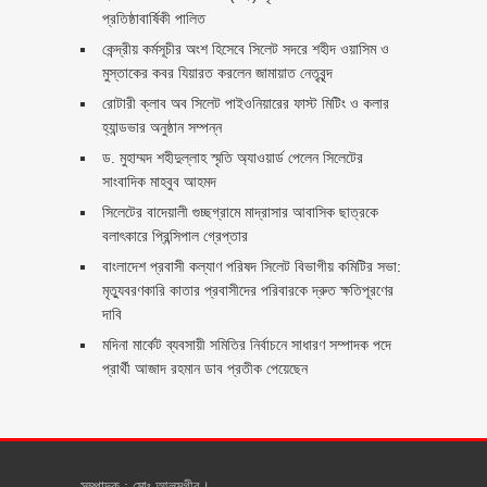
প্রতিষ্ঠাবার্ষিকী পালিত ‎​
কেন্দ্রীয় কর্মসূচীর অংশ হিসেবে সিলেট সদরে শহীদ ওয়াসিম ও
মুস্তাকের কবর যিয়ারত করলেন জামায়াত নেতৃবৃন্দ ‎
রোটারী ক্লাব অব সিলেট পাইওনিয়ারের ফাস্ট মিটিং ও কলার
হ্যান্ডভার অনুষ্ঠান সম্পন্ন
ড. মুহাম্মদ শহীদুল্লাহ স্মৃতি অ্যাওয়ার্ড পেলেন সিলেটের
সাংবাদিক মাহবুব আহমদ
সিলেটের বাদেয়ালী গুচ্ছগ্রামে মাদ্রাসার আবাসিক ছাত্রকে
বলাৎকারে প্রিন্সিপাল গ্রেপ্তার ‎
বাংলাদেশ প্রবাসী কল্যাণ পরিষদ সিলেট বিভাগীয় কমিটির সভা:
মৃত্যুবরণকারি কাতার প্রবাসীদের পরিবারকে দ্রুত ক্ষতিপূরণের
দাবি
মদিনা মার্কেট ব্যবসায়ী সমিতির নির্বাচনে সাধারণ সম্পাদক পদে
প্রার্থী আজাদ রহমান ডাব প্রতীক পেয়েছেন ‎
সম্পাদক : মোঃ আলমগীর।