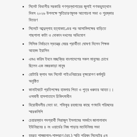
সিলেট বিভাগীয় সরকারি গণগ্রন্থাগারের জুলাই গণঅভ্যুত্থান
দিবস ২০২৬ উপলক্ষে স্মৃতিচারণমূলক আলোচনা সভা ও পুরষ্কার
বিতরণ ‎ ‎
সিলেটে আব্দুল্লাহ হত্যাকাণ্ডের পর আসামিপক্ষের বাড়িতে
গাছপালা কাটা ও দোকান দখলের অভিযোগ
সিসিক নির্বাচনে স্বতন্ত্র মেয়র প্রার্থীতা ঘোষণা দিলেন শিক্ষক
আহমদ ইয়াসিন
এমএ করিম ইবনে মচ্ছব্বির বাংলাদেশের সকল মানুষের চোখে
ছিলেন এক নজরকাড়া মানুষ ‎
রোটারি ক্লাব অব সিলেট পাইওনিয়ারের বৃক্ষরোপণ কর্মসূচি
অনুষ্ঠিত
কানাইঘাটে প্রতিপক্ষের হামলায় পিতা ও পুত্র গুরুতর আহত।।
ওসমানী হাসপাতালে চিকিৎসাধীন
বিরোধীদলীয় নেতা ডা. শফিকুর রহমানের কাছে গণদাবি পরিষদের
স্মারকলিপি ‎
চেয়ারম্যান পদপ্রার্থী সিরাজুল ইসলামের সমর্থনে জালালাবাদ
ইউনিয়নের ৪ নং ওয়ার্ডের নিজ পাড়ায় মতবিনিময় সভা
হযরত শাহ্জালাল-শাহ্পরাণ (রহ.) স্মৃতি পরিষদ সিলেটের ৫ম