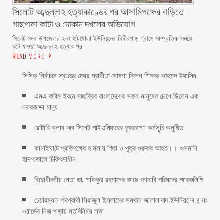
সিলেটে আব্দুল্লাহ হত্যাকাণ্ডের পর আসামিপক্ষের বাড়িতে
গাছপালা কাটা ও দোকান দখলের অভিযোগ
সিলেট সদর উপজেলার ২নং হাটখোলা ইউনিয়নের দিঘীরপাড় গ্রামে সাম্প্রতিক সময়ে
ঘটে যাওয়া আব্দুল্লাহ হত্যার পর
READ MORE
সিসিক নির্বাচনে স্বতন্ত্র মেয়র প্রার্থীতা ঘোষণা দিলেন শিক্ষক আহমদ ইয়াসিন
এমএ করিম ইবনে মচ্ছব্বির বাংলাদেশের সকল মানুষের চোখে ছিলেন এক
নজরকাড়া মানুষ ‎
রোটারি ক্লাব অব সিলেট পাইওনিয়ারের বৃক্ষরোপণ কর্মসূচি অনুষ্ঠিত
কানাইঘাটে প্রতিপক্ষের হামলায় পিতা ও পুত্র গুরুতর আহত।। ওসমানী
হাসপাতালে চিকিৎসাধীন
বিরোধীদলীয় নেতা ডা. শফিকুর রহমানের কাছে গণদাবি পরিষদের স্মারকলিপি ‎
চেয়ারম্যান পদপ্রার্থী সিরাজুল ইসলামের সমর্থনে জালালাবাদ ইউনিয়নের ৪ নং
ওয়ার্ডের নিজ পাড়ায় মতবিনিময় সভা