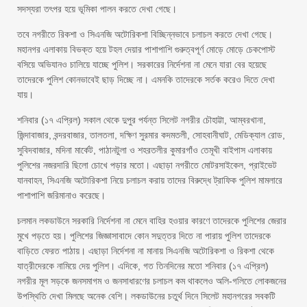
সদস্যরা তৎপর হয়ে ভূমিকা পালন করতে দেখা গেছে।
তবে নগরীতে রিকশা ও সিএনজি অটোরিকশা বিচ্ছিন্নভাবে চলাচল করতে দেখা গেছে।
মহানগর এলাকায় বিভক্ত হয়ে টহল দেয়ার পাশাপাশি গুরুত্বপূর্ণ মোড়ে মোড়ে চেকপোস্ট
বসিয়ে অভিযানও চালিয়ে যাচ্ছে পুলিশ। সরকারের নির্দেশনা না মেনে যারা বের হয়েছে
তাদেরকে পুলিশ কোনভাবেই ছাড় দিচ্ছে না। এমনকি তাদেরকে সর্তক করেও দিতে দেখা
যায়।
শনিবার (১৭ এপ্রিল) সকাল থেকে দুপুর পর্যন্ত সিলেট নগরীর চৌহাট্টা, আম্বরখানা,
জিন্দাবাজার, বন্দরবাজার, তালতলা, দক্ষিণ সুরমার কদমতলী, সোহবানীঘাট, মেডিক্যাল রোড,
সুবিদবাজার, মদিনা মার্কেট, পাঠানটুলা ও শহরতলীর কুমারগাঁও তেমূখী বাইপাস এলাকায়
পুলিশের নজরদারি ছিলো চোখে পড়ার মতো। এছাড়া নগরীতে মোটরসাইকেল, প্রাইভেট
যানবাহন, সিএনজি অটোরিকশা নিয়ে চলাচল করায় তাদের বিরুদ্ধে ট্রাফিক পুলিশ মামলারে
পাশাপাশি জরিমানাও করেছে।
চলমান লকডাউনে সরকারি নির্দেশনা না মেনে বাহির হওয়ার কারণে তাদেরকে পুলিশের জেরার
মুখে পড়তে হয়। পুলিশের জিজ্ঞাসাবাদে কোন সদুত্তর দিতে না পারায় পুলিশ তাদেরকে
বাড়িতে ফেরত পাঠায়। এছাড়া নির্দেশনা না মানায় সিএনজি অটোরিকশা ও রিকশা থেকে
যাত্রীদেরকে নামিয়ে দেয় পুলিশ। এদিকে, গত তিনদিনের মতো শনিবার (১৭ এপ্রিল)
নগরীর মূল সড়কে জনসমাগম ও জনসাধারণের চলাচল কম থাকলেও অলি-গলিতে লোকজনের
উপস্থিতি দেখা মিলছে অনেক বেশি। লকডাউনের চতুর্থ দিনে সিলেট মহানগরের সবকটি