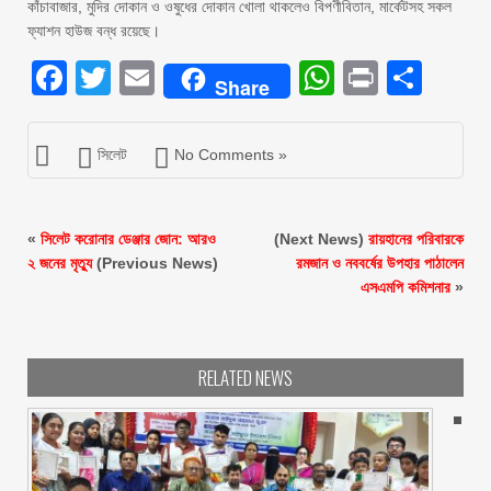
কাঁচাবাজার, মুদির দোকান ও ওষুধের দোকান খোলা থাকলেও বিপণীবিতান, মার্কেটসহ সকল
ফ্যাশন হাউজ বন্ধ রয়েছে।
Facebook
Twitter
Email
WhatsAp
Print
Sha
Share
সিলেট
No Comments »
«
সিলেট করোনার ডেঞ্জার জোন: আরও
(Next News)
রায়হানের পরিবারকে
২ জনের মৃত্যু
(Previous News)
রমজান ও নববর্ষের উপহার পাঠালেন
এসএমপি কমিশনার
»
RELATED NEWS