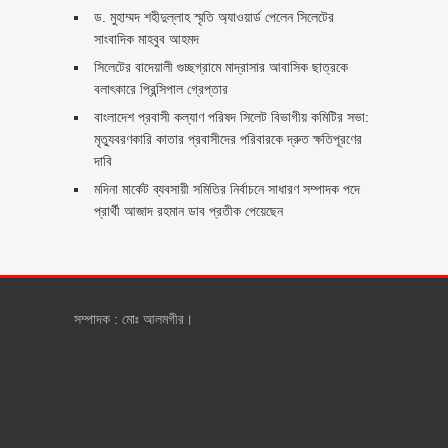
ড. মুহাম্মদ শহীদুল্লাহ স্মৃতি অ্যাওয়ার্ড পেলেন সিলেটের
সাংবাদিক মাহবুব আহমদ
সিলেটের বাদেয়ালী গুচ্ছগ্রামে মাদ্রাসার আবাসিক ছাত্রকে
বলাৎকারে প্রিন্সিপাল গ্রেপ্তার ‎
বাংলাদেশ প্রবাসী কল্যাণ পরিষদ সিলেট বিভাগীয় কমিটির সভা:
মৃত্যুবরণকারি কাতার প্রবাসীদের পরিবারকে দ্রুত ক্ষতিপূরণের
দাবি
মদিনা মার্কেট ব্যবসায়ী সমিতির নির্বাচনে সাধারণ সম্পাদক পদে
প্রার্থী আজাদ রহমান ডাব প্রতীক পেয়েছেন ‎
সম্পাদক : মোঃ আলমগীর।