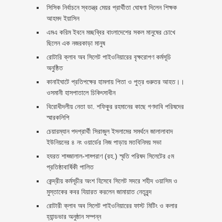
সিসিক নির্বাচনে স্বতন্ত্র মেয়র প্রার্থীতা ঘোষণা দিলেন শিক্ষক
আহমদ ইয়াসিন
এমএ করিম ইবনে মচ্ছব্বির বাংলাদেশের সকল মানুষের চোখে
ছিলেন এক নজরকাড়া মানুষ ‎
রোটারি ক্লাব অব সিলেট পাইওনিয়ারের বৃক্ষরোপণ কর্মসূচি
অনুষ্ঠিত
কানাইঘাটে প্রতিপক্ষের হামলায় পিতা ও পুত্র গুরুতর আহত।।
ওসমানী হাসপাতালে চিকিৎসাধীন
বিরোধীদলীয় নেতা ডা. শফিকুর রহমানের কাছে গণদাবি পরিষদের
স্মারকলিপি ‎
চেয়ারম্যান পদপ্রার্থী সিরাজুল ইসলামের সমর্থনে জালালাবাদ
ইউনিয়নের ৪ নং ওয়ার্ডের নিজ পাড়ায় মতবিনিময় সভা
হযরত শাহ্জালাল-শাহ্পরাণ (রহ.) স্মৃতি পরিষদ সিলেটের ৫ম
প্রতিষ্ঠাবার্ষিকী পালিত ‎​
কেন্দ্রীয় কর্মসূচীর অংশ হিসেবে সিলেট সদরে শহীদ ওয়াসিম ও
মুস্তাকের কবর যিয়ারত করলেন জামায়াত নেতৃবৃন্দ ‎
রোটারী ক্লাব অব সিলেট পাইওনিয়ারের ফাস্ট মিটিং ও কলার
হ্যান্ডভার অনুষ্ঠান সম্পন্ন