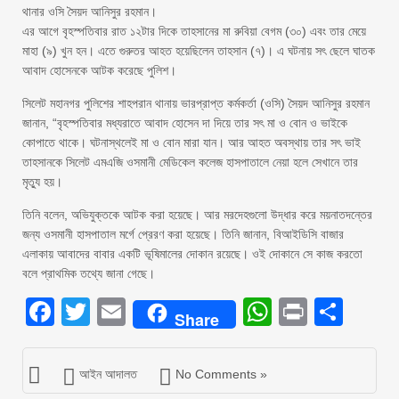
থানার ওসি সৈয়দ আনিসুর রহমান।
এর আগে বৃহস্পতিবার রাত ১২টার দিকে তাহসানের মা রুবিয়া বেগম (৩০) এবং তার মেয়ে
মাহা (৯) খুন হন। এতে গুরুতর আহত হয়েছিলেন তাহসান (৭)। এ ঘটনায় সৎ ছেলে ঘাতক
আবাদ হোসেনকে আটক করেছে পুলিশ।
সিলেট মহানগর পুলিশের শাহপরান থানায় ভারপ্রাপ্ত কর্মকর্তা (ওসি) সৈয়দ আনিসুর রহমান
জানান, “বৃহস্পতিবার মধ্যরাতে আবাদ হোসেন দা দিয়ে তার সৎ মা ও বোন ও ভাইকে
কোপাতে থাকে। ঘটনাস্থলেই মা ও বোন মারা যান। আর আহত অবস্থায় তার সৎ ভাই
তাহসানকে সিলেট এমএজি ওসমানী মেডিকেল কলেজ হাসপাতালে নেয়া হলে সেখানে তার
মৃত্যু হয়।
তিনি বলেন, অভিযুক্তকে আটক করা হয়েছে। আর মরদেহগুলো উদ্ধার করে ময়নাতদন্তের
জন্য ওসমানী হাসপাতাল মর্গে প্রেরণ করা হয়েছে। তিনি জানান, বিআইডিসি বাজার
এলাকায় আবাদের বাবার একটি ভূষিমালের দোকান রয়েছে। ওই দোকানে সে কাজ করতো
বলে প্রাথমিক তথ্যে জানা গেছে।
Facebook
Twitter
Email
WhatsAp
Print
Sha
Share
আইন আদালত
No Comments »