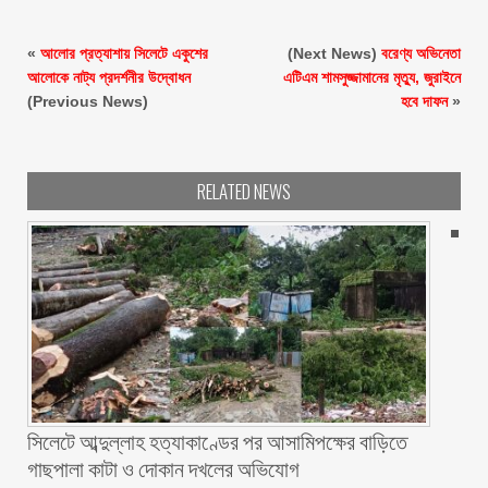
«
আলোর প্রত্যাশায় সিলেটে একুশের
(Next News)
বরেণ্য অভিনেতা
আলোকে নাট্য প্রদর্শনীর উদ্বোধন
এটিএম শামসুজ্জামানের মৃত্যু, জুরাইনে
(Previous News)
হবে দাফন
»
RELATED NEWS
সিলেটে আব্দুল্লাহ হত্যাকাণ্ডের পর আসামিপক্ষের বাড়িতে
গাছপালা কাটা ও দোকান দখলের অভিযোগ