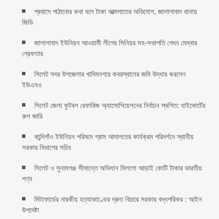
প্রবাসে পাঠানোর কথা বলে টাকা আত্মসাতের অভিযোগ, জালালাবাদ থানায়
জিডি ‎
জালালাবাদ ইউনিয়ন আওয়ামী লীগের সিনিয়র সহ-সভাপতি গেদন মেম্বার
গ্রেফতার
সিলেট সদর উপজেলার খাদিমনগরে কবরস্থানের জমি উদ্ধার করলেন
ইউএনও
সিলেট জেলা ফুটবল রেফারিজ অ্যাসোসিয়েশনের নির্বাচন স্থগিত: হাইকোর্টের
রুল জারি ‎
কান্দিগাঁও ইউনিয়ন পরিষদে গ্রাম আদালতের কার্যক্রম পরিদর্শনে স্থানীয়
সরকার বিভাগের সচিব ‎
সিলেট ও সুনামগঞ্জ সীমান্তে অভিযান মিললো আড়াই কোটি টাকার ভারতীয়
পণ্য
মিটফোর্ডের নারকীয় হত্যাকাণ্ডের দ্রুত বিচারে সরকার বদ্ধপরিকর : আইন
উপদেষ্টা