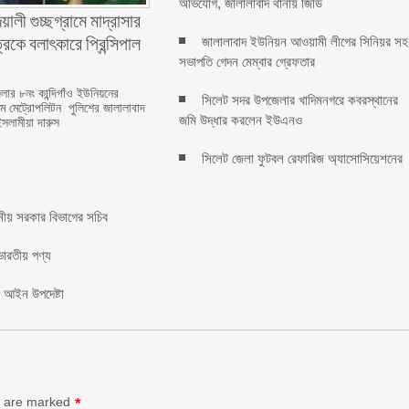
অভিযোগ, জালালাবাদ থানায় জিডি ‎
ালী গুচ্ছগ্রামে মাদ্রাসার
কে বলাৎকারে প্রিন্সিপাল
জালালাবাদ ইউনিয়ন আওয়ামী লীগের সিনিয়র সহ
সভাপতি গেদন মেম্বার গ্রেফতার
ার ৮নং কান্দিগাঁও ইউনিয়নের
সিলেট সদর উপজেলার খাদিমনগরে কবরস্থানের
রামে মেট্রোপলিটন পুলিশের জালালাবাদ
জমি উদ্ধার করলেন ইউএনও
ইসলামীয়া দারুস
সিলেট জেলা ফুটবল রেফারিজ অ্যাসোসিয়েশনের
ানীয় সরকার বিভাগের সচিব ‎
ভারতীয় পণ্য
: আইন উপদেষ্টা
s are marked
*