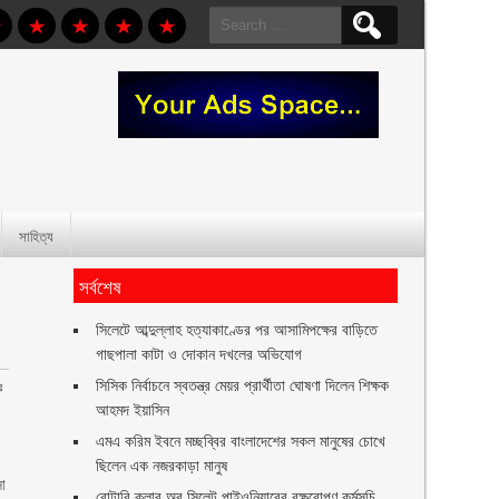
Search
for:
সাহিত্য
সর্বশেষ
সিলেটে আব্দুল্লাহ হত্যাকাণ্ডের পর আসামিপক্ষের বাড়িতে
গাছপালা কাটা ও দোকান দখলের অভিযোগ
সিসিক নির্বাচনে স্বতন্ত্র মেয়র প্রার্থীতা ঘোষণা দিলেন শিক্ষক
ঃ
আহমদ ইয়াসিন
এমএ করিম ইবনে মচ্ছব্বির বাংলাদেশের সকল মানুষের চোখে
ছিলেন এক নজরকাড়া মানুষ ‎
সা
রোটারি ক্লাব অব সিলেট পাইওনিয়ারের বৃক্ষরোপণ কর্মসূচি