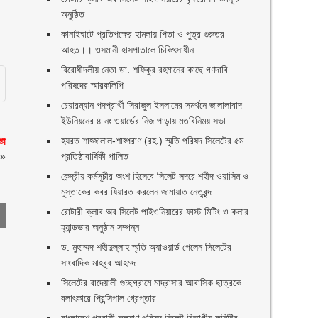
অনুষ্ঠিত
কানাইঘাটে প্রতিপক্ষের হামলায় পিতা ও পুত্র গুরুতর
আহত।। ওসমানী হাসপাতালে চিকিৎসাধীন
বিরোধীদলীয় নেতা ডা. শফিকুর রহমানের কাছে গণদাবি
পরিষদের স্মারকলিপি ‎
চেয়ারম্যান পদপ্রার্থী সিরাজুল ইসলামের সমর্থনে জালালাবাদ
ইউনিয়নের ৪ নং ওয়ার্ডের নিজ পাড়ায় মতবিনিময় সভা
হযরত শাহ্জালাল-শাহ্পরাণ (রহ.) স্মৃতি পরিষদ সিলেটের ৫ম
টা
প্রতিষ্ঠাবার্ষিকী পালিত ‎​
»
কেন্দ্রীয় কর্মসূচীর অংশ হিসেবে সিলেট সদরে শহীদ ওয়াসিম ও
মুস্তাকের কবর যিয়ারত করলেন জামায়াত নেতৃবৃন্দ ‎
রোটারী ক্লাব অব সিলেট পাইওনিয়ারের ফাস্ট মিটিং ও কলার
হ্যান্ডভার অনুষ্ঠান সম্পন্ন
ড. মুহাম্মদ শহীদুল্লাহ স্মৃতি অ্যাওয়ার্ড পেলেন সিলেটের
সাংবাদিক মাহবুব আহমদ
সিলেটের বাদেয়ালী গুচ্ছগ্রামে মাদ্রাসার আবাসিক ছাত্রকে
বলাৎকারে প্রিন্সিপাল গ্রেপ্তার ‎