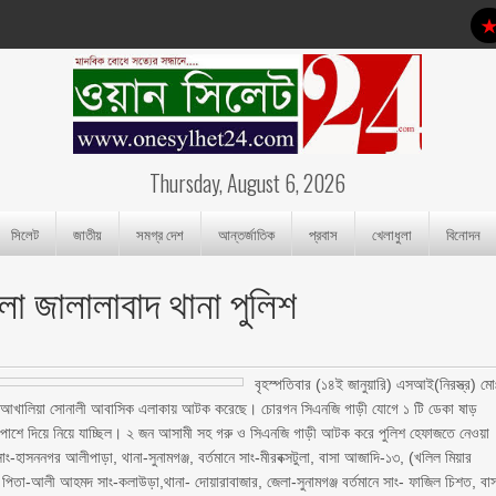
Thursday, August 6, 2026
সিলেট
জাতীয়
সমগ্র দেশ
আন্তর্জাতিক
প্রবাস
খেলাধুলা
বিনোদন
 জালালাবাদ থানা পুলিশ
বৃহস্পতিবার (১৪ই জানুয়ারি) এসআই(নিরস্ত্র) মো
োরকে আখালিয়া সোনালী আবাসিক এলাকায় আটক করেছে। চোরগন সিএনজি গাড়ী যোগে ১ টি ডেকা ষাড়
 পাশে দিয়ে নিয়ে যাচ্ছিল। ২ জন আসামী সহ গরু ও সিএনজি গাড়ী আটক করে পুলিশ হেফাজতে নেওয়া
হাসননগর আলীপাড়া, থানা-সুনামগঞ্জ, বর্তমানে সাং-মীরবক্সটুলা, বাসা আজাদি-১৩, (খলিল মিয়ার
তা-আলী আহমদ সাং-কলাউড়া,থানা- দোয়ারাবাজার, জেলা-সুনামগঞ্জ বর্তমানে সাং- ফাজিল চিশত, বা