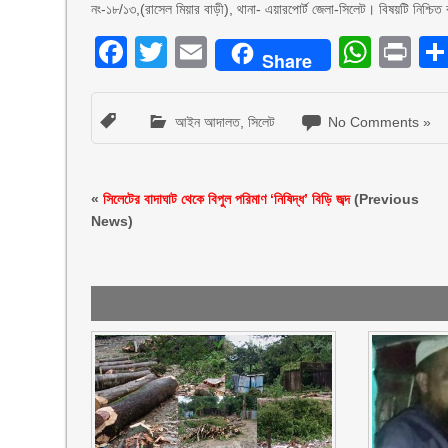
নং-১৮/১৩,(রাসেল মিয়ার বাড়ী), থানা- এয়ারপোর্ট জেলা-সিলেট। বিষয়টি নিশ্চিত 
Facebook
Twitter
Email
What
Pr
Share
আইন আদালত
,
সিলেট
No Comments »
«
সিলেটের বাদাঘাট থেকে বিপুল পরিমাণ ‘নিষিদ্ধ’ বিড়ি জব্দ
(Previous
News)