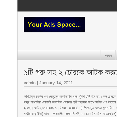
প্রচ্ছদ
১টি গরু সহ ২ চোরকে আটক করলো
admin
|
January 14, 2021
আশরাফুল সিদ্দিক এর নেতৃত্বে জালালাবাদ থানা পুলিশ ১টি গরু সহ ২ জন চ
বাছুর আখালিয়া সোনালী আবাসিক এলাকার যুগীপাড়াস্থ জামে-মসজিদ এর উত্তর
হয়েছে। আটককৃতরা হচ্ছে ১। ইমরান আহমদ(৪৬) পিতা-মৃত আব্দুল মুত্তালিব, সাং-
বাড়ীর ভাড়াটিয়া) থানা- কোতয়ালী, জেলা-সিলেট, ২। মোঃ ইসমাইল আহমদ(২৫) পি