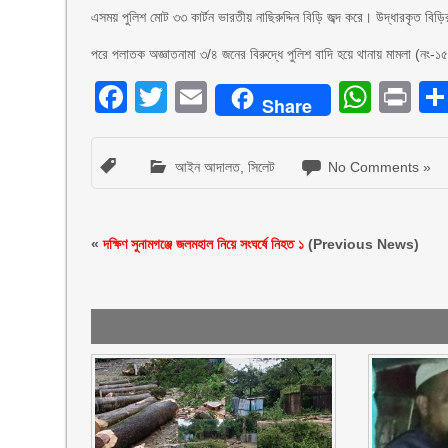
এসময় পুলিশ মোট ৩৩ কার্টন ভারতীয় নাছিরুদ্দিন বিড়ি জব্দ করে। উদ্ধারকৃত বিড়ি
পরে পলাতক অজ্ঞাতনামা ৩/৪ জনের বিরুদ্ধে পুলিশ বাদি হয়ে থানায় মামলা (নং-
Facebook
Twitter
Email
What
Pr
Share
আইন আদালত
,
সিলেট
No Comments »
«
দক্ষিণ সুনামগঞ্জে জলমহাল নিয়ে সংঘর্ষে নিহত ১
(Previous News)