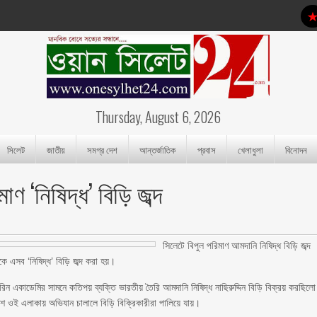
Thursday, August 6, 2026
সিলেট
জাতীয়
সমগ্র দেশ
আন্তর্জাতিক
প্রবাস
খেলাধুলা
বিনোদন
ণ ‘নিষিদ্ধ’ বিড়ি জব্দ
সিলেটে বিপুল পরিমাণ আমদানি নিষিদ্ধ বিড়ি জব্দ
ে এসব ‘নিষিদ্ধ’ বিড়ি জব্দ করা হয়।
মেরিন একাডেমির সামনে কতিপয় ব্যক্তি ভারতীয় তৈরি আমদানি নিষিদ্ধ নাছিরুদ্দিন বিড়ি বিক্রয় করছিল
িশ ওই এলাকায় অভিযান চালালে বিড়ি বিক্রিকারীরা পালিয়ে যায়।