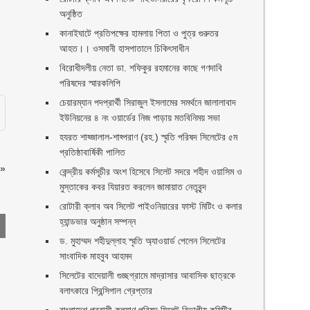
অনুষ্ঠিত
কানাইঘাটে প্রতিপক্ষের হামলায় পিতা ও পুত্র গুরুতর
আহত।। ওসমানী হাসপাতালে চিকিৎসাধীন
বিরোধীদলীয় নেতা ডা. শফিকুর রহমানের কাছে গণদাবি
পরিষদের স্মারকলিপি ‎
চেয়ারম্যান পদপ্রার্থী সিরাজুল ইসলামের সমর্থনে জালালাবাদ
ইউনিয়নের ৪ নং ওয়ার্ডের নিজ পাড়ায় মতবিনিময় সভা
হযরত শাহ্জালাল-শাহ্পরাণ (রহ.) স্মৃতি পরিষদ সিলেটের ৫ম
প্রতিষ্ঠাবার্ষিকী পালিত ‎​
»
কেন্দ্রীয় কর্মসূচীর অংশ হিসেবে সিলেট সদরে শহীদ ওয়াসিম ও
মুস্তাকের কবর যিয়ারত করলেন জামায়াত নেতৃবৃন্দ ‎
রোটারী ক্লাব অব সিলেট পাইওনিয়ারের ফাস্ট মিটিং ও কলার
হ্যান্ডভার অনুষ্ঠান সম্পন্ন
ড. মুহাম্মদ শহীদুল্লাহ স্মৃতি অ্যাওয়ার্ড পেলেন সিলেটের
সাংবাদিক মাহবুব আহমদ
সিলেটের বাদেয়ালী গুচ্ছগ্রামে মাদ্রাসার আবাসিক ছাত্রকে
বলাৎকারে প্রিন্সিপাল গ্রেপ্তার ‎