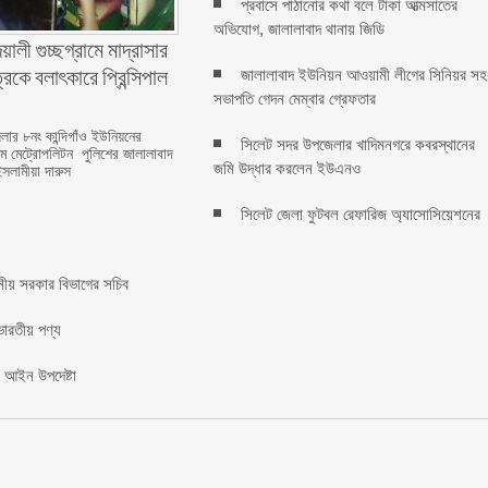
প্রবাসে পাঠানোর কথা বলে টাকা আত্মসাতের
অভিযোগ, জালালাবাদ থানায় জিডি ‎
ালী গুচ্ছগ্রামে মাদ্রাসার
কে বলাৎকারে প্রিন্সিপাল
জালালাবাদ ইউনিয়ন আওয়ামী লীগের সিনিয়র সহ
সভাপতি গেদন মেম্বার গ্রেফতার
ার ৮নং কান্দিগাঁও ইউনিয়নের
সিলেট সদর উপজেলার খাদিমনগরে কবরস্থানের
রামে মেট্রোপলিটন পুলিশের জালালাবাদ
জমি উদ্ধার করলেন ইউএনও
ইসলামীয়া দারুস
সিলেট জেলা ফুটবল রেফারিজ অ্যাসোসিয়েশনের
ানীয় সরকার বিভাগের সচিব ‎
ভারতীয় পণ্য
: আইন উপদেষ্টা