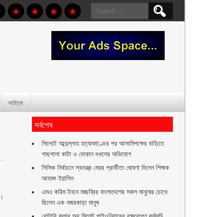
Search
for:
সাহিত্য
সর্বশেষ
সিলেটে আব্দুল্লাহ হত্যাকাণ্ডের পর আসামিপক্ষের বাড়িতে
গাছপালা কাটা ও দোকান দখলের অভিযোগ
সিসিক নির্বাচনে স্বতন্ত্র মেয়র প্রার্থীতা ঘোষণা দিলেন শিক্ষক
আহমদ ইয়াসিন
এমএ করিম ইবনে মচ্ছব্বির বাংলাদেশের সকল মানুষের চোখে
ো।
ছিলেন এক নজরকাড়া মানুষ ‎
রোটারি ক্লাব অব সিলেট পাইওনিয়ারের বৃক্ষরোপণ কর্মসূচি