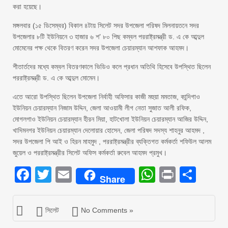
করা হয়েছে।
মঙ্গলবার (১৫ ডিসেম্বর) বিকাল ৪টায় সিলেট সদর উপজেলা পরিষদ মিলনায়তনে সদর
উপজেলার ৮টি ইউনিয়নে ৩ হাজার ৬ শ’ ৮০ পিছ কম্বল পররাষ্ট্রমন্ত্রী ড. এ কে আব্দুল
মোমেনের পক্ষ থেকে বিতরণ করেন সদর উপজেলা চেয়ারম্যান আশফাক আহমদ।
শীতার্তদের মধ্যে কম্বল বিতরণকালে ভিডিও কলে প্রধান অতিথি হিসেবে উপস্থিত ছিলেন
পররাষ্ট্রমন্ত্রী ড. এ কে আব্দুল মোমেন।
এতে আরো উপস্থিত ছিলেন উপজেলা নির্বাহী অফিসার কাজী মহুয়া মমতাজ, কান্দিগাও
ইউনিয়ন চেয়ারম্যান নিজাম উদ্দিন, জেলা আওয়ামী লীগ নেতা সুজাত আলী রফিক,
মোগলগাও ইউনিয়ন চেয়ারম্যান হীরন মিয়া, হাটখোলা ইউনিয়ন চেয়ারম্যান আজির উদ্দিন,
খাদিমনগর ইউনিয়ন চেয়ারম্যান দেলোয়ার হোসেন, জেলা পরিষদ সদস্য শাহনুর আহমদ ,
সদর উপজেলা পি আই ও হিরন মাহমুদ , পররাষ্ট্রমন্ত্রীর ব্যক্তিগত কর্মকর্তা শফিউল আলম
জুয়েল ও পররাষ্ট্রমন্ত্রীর সিলেট অফিস কর্মকর্তা রুবেল আহমদ প্রমুখ।
Facebook
Twitter
Email
WhatsAp
Print
Sha
Share
সিলেট
No Comments »