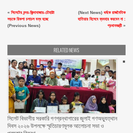
«
সিলেটের বন্দর-জিন্দাবাজার-চৌহাট্টা
(Next News)
ধর্মকে রাজনৈতিক
সড়কে রিকশা চলাচল বন্ধ হচ্ছে
হাতিয়ার হিসেবে ব্যবহার করবেন না :
(Previous News)
প্রধানমন্ত্রী
»
RELATED NEWS
সিলেট বিভাগীয় সরকারি গণগ্রন্থাগারের জুলাই গণঅভ্যুত্থান
দিবস ২০২৬ উপলক্ষে স্মৃতিচারণমূলক আলোচনা সভা ও
পুরষ্কার বিতরণ ‎ ‎