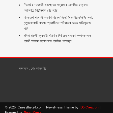
সিলেটের বাদেয়ালী গুচ্ছগ্রামে মাদ্রাসার আবাসিক ছাত্রকে
বলাৎকারে প্রিন্সিপাল গ্রেপ্তার ‎
বাংলাদেশ প্রবাসী কল্যাণ পরিষদ সিলেট বিভাগীয় কমিটির সভা:
মৃত্যুবরণকারি কাতার প্রবাসীদের পরিবারকে দ্রুত ক্ষতিপূরণের
দাবি
মদিনা মার্কেট ব্যবসায়ী সমিতির নির্বাচনে সাধারণ সম্পাদক পদে
প্রার্থী আজাদ রহমান ডাব প্রতীক পেয়েছেন ‎
সম্পাদক : মোঃ আলমগীর।
© 2026: Onesylhet24.com
| NewsPress Theme by:
D5 Creation
|
Powered by:
WordPress