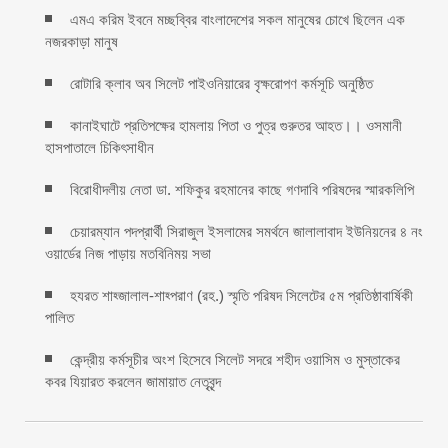
এমএ করিম ইবনে মচ্ছব্বির বাংলাদেশের সকল মানুষের চোখে ছিলেন এক
নজরকাড়া মানুষ ‎
রোটারি ক্লাব অব সিলেট পাইওনিয়ারের বৃক্ষরোপণ কর্মসূচি অনুষ্ঠিত
কানাইঘাটে প্রতিপক্ষের হামলায় পিতা ও পুত্র গুরুতর আহত।। ওসমানী
হাসপাতালে চিকিৎসাধীন
বিরোধীদলীয় নেতা ডা. শফিকুর রহমানের কাছে গণদাবি পরিষদের স্মারকলিপি ‎
চেয়ারম্যান পদপ্রার্থী সিরাজুল ইসলামের সমর্থনে জালালাবাদ ইউনিয়নের ৪ নং
ওয়ার্ডের নিজ পাড়ায় মতবিনিময় সভা
হযরত শাহ্জালাল-শাহ্পরাণ (রহ.) স্মৃতি পরিষদ সিলেটের ৫ম প্রতিষ্ঠাবার্ষিকী
পালিত ‎​
কেন্দ্রীয় কর্মসূচীর অংশ হিসেবে সিলেট সদরে শহীদ ওয়াসিম ও মুস্তাকের
কবর যিয়ারত করলেন জামায়াত নেতৃবৃন্দ ‎