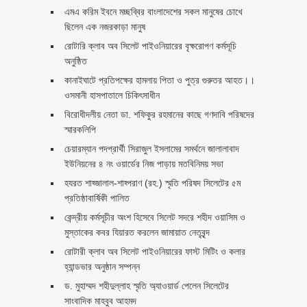
এমএ করিম ইবনে মচ্ছব্বির বাংলাদেশের সকল মানুষের চোখে
ছিলেন এক নজরকাড়া মানুষ ‎
রোটারি ক্লাব অব সিলেট পাইওনিয়ারের বৃক্ষরোপণ কর্মসূচি
অনুষ্ঠিত
কানাইঘাটে প্রতিপক্ষের হামলায় পিতা ও পুত্র গুরুতর আহত।।
ওসমানী হাসপাতালে চিকিৎসাধীন
বিরোধীদলীয় নেতা ডা. শফিকুর রহমানের কাছে গণদাবি পরিষদের
স্মারকলিপি ‎
চেয়ারম্যান পদপ্রার্থী সিরাজুল ইসলামের সমর্থনে জালালাবাদ
ইউনিয়নের ৪ নং ওয়ার্ডের নিজ পাড়ায় মতবিনিময় সভা
হযরত শাহ্জালাল-শাহ্পরাণ (রহ.) স্মৃতি পরিষদ সিলেটের ৫ম
প্রতিষ্ঠাবার্ষিকী পালিত ‎​
কেন্দ্রীয় কর্মসূচীর অংশ হিসেবে সিলেট সদরে শহীদ ওয়াসিম ও
মুস্তাকের কবর যিয়ারত করলেন জামায়াত নেতৃবৃন্দ ‎
রোটারী ক্লাব অব সিলেট পাইওনিয়ারের ফাস্ট মিটিং ও কলার
হ্যান্ডভার অনুষ্ঠান সম্পন্ন
ড. মুহাম্মদ শহীদুল্লাহ স্মৃতি অ্যাওয়ার্ড পেলেন সিলেটের
সাংবাদিক মাহবুব আহমদ