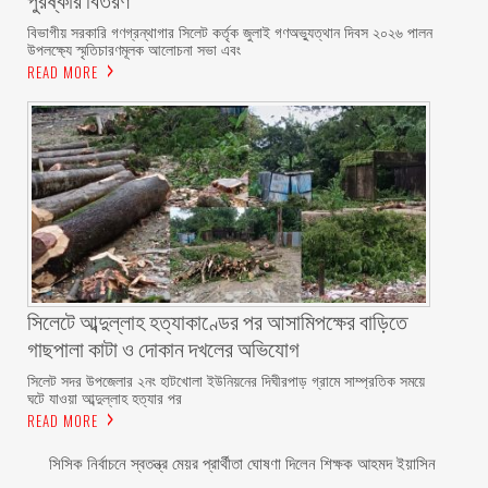
বিভাগীয় সরকারি গণগ্রন্থাগার সিলেট কর্তৃক জুলাই গণঅভ্যুত্থান দিবস ২০২৬ পালন
উপলক্ষ্যে স্মৃতিচারণমূলক আলোচনা সভা এবং
READ MORE
সিলেটে আব্দুল্লাহ হত্যাকাণ্ডের পর আসামিপক্ষের বাড়িতে
গাছপালা কাটা ও দোকান দখলের অভিযোগ
সিলেট সদর উপজেলার ২নং হাটখোলা ইউনিয়নের দিঘীরপাড় গ্রামে সাম্প্রতিক সময়ে
ঘটে যাওয়া আব্দুল্লাহ হত্যার পর
READ MORE
সিসিক নির্বাচনে স্বতন্ত্র মেয়র প্রার্থীতা ঘোষণা দিলেন শিক্ষক আহমদ ইয়াসিন