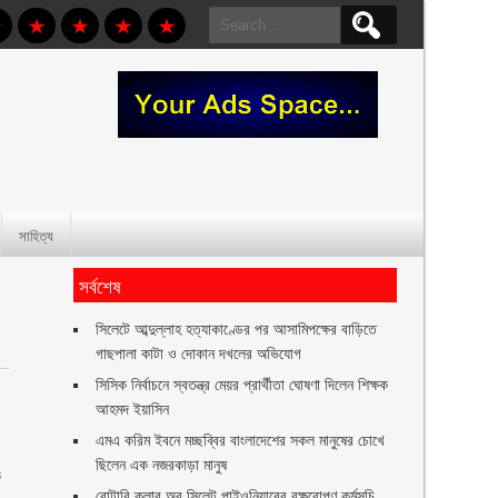
Search
for:
সাহিত্য
সর্বশেষ
সিলেটে আব্দুল্লাহ হত্যাকাণ্ডের পর আসামিপক্ষের বাড়িতে
গাছপালা কাটা ও দোকান দখলের অভিযোগ
সিসিক নির্বাচনে স্বতন্ত্র মেয়র প্রার্থীতা ঘোষণা দিলেন শিক্ষক
আহমদ ইয়াসিন
এমএ করিম ইবনে মচ্ছব্বির বাংলাদেশের সকল মানুষের চোখে
ছিলেন এক নজরকাড়া মানুষ ‎
ক
রোটারি ক্লাব অব সিলেট পাইওনিয়ারের বৃক্ষরোপণ কর্মসূচি