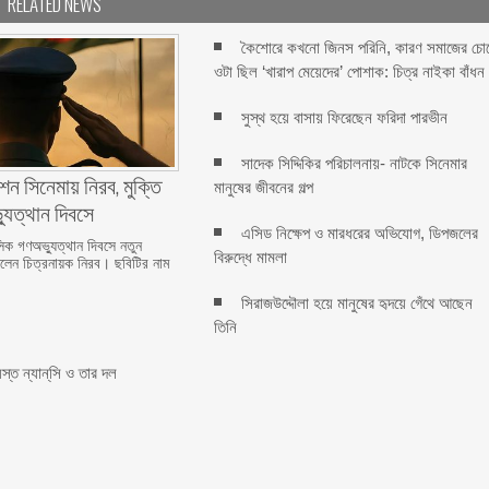
RELATED NEWS
কৈশোরে কখনো জিনস পরিনি, কারণ সমাজের চো
ওটা ছিল ‘খারাপ মেয়েদের’ পোশাক: চিত্র নাইকা বাঁধন
সুস্থ হয়ে বাসায় ফিরেছেন ফরিদা পারভীন
সাদেক সিদ্দিকির পরিচালনায়- নাটকে সিনেমার
শন সিনেমায় নিরব, মুক্তি
মানুষের জীবনের গল্প
যুত্থান দিবসে
এসিড নিক্ষেপ ও মারধরের অভিযোগ, ডিপজলের
ক গণঅভ্যুত্থান দিবসে নতুন
বিরুদ্ধে মামলা
িলেন চিত্রনায়ক নিরব। ছবিটির নাম
সিরাজউদ্দৌলা হয়ে মানুষের হৃদয়ে গেঁথে আছেন
তিনি
স্ত ন্যান্‌সি ও তার দল