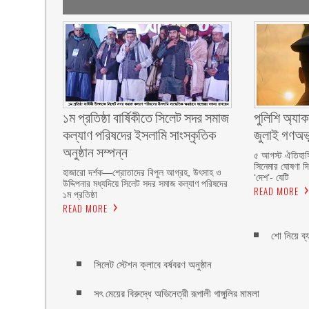
১ম প্রতিষ্ঠা বার্ষিকীতে সিলেট সদর সমাজ
পুলিশি অ্যাক
কল্যাণ পরিষদের ইসলামি সাংস্কৃতিক
জুলাই গণঅভ্
অনুষ্ঠান সম্পন্ন
৫ আগস্ট ঐতিহাসি
সিনেমার ঘোষণা দ
‎হাজারো দর্শক—শ্রোতাদের বিপুল আগ্রহ, উৎসাহ ও
‘দেশ’- যেটি
উদ্দিপনার মধ্যদিয়ে সিলেট সদর সমাজ কল্যাণ পরিষদের
READ MORE
১ম প্রতিষ্ঠা
READ MORE
শো নিয়ে ব্য
সিলেট স্টেশন ক্লাবে বর্ষবরণ অনুষ্ঠান
সৎ মেয়ের বিরুদ্ধে অভিনেত্রী রূপালী গাঙ্গুলির মামলা