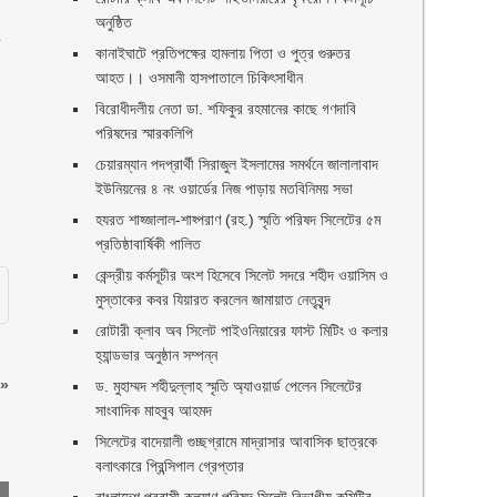
অনুষ্ঠিত
র
কানাইঘাটে প্রতিপক্ষের হামলায় পিতা ও পুত্র গুরুতর
আহত।। ওসমানী হাসপাতালে চিকিৎসাধীন
বিরোধীদলীয় নেতা ডা. শফিকুর রহমানের কাছে গণদাবি
পরিষদের স্মারকলিপি ‎
চেয়ারম্যান পদপ্রার্থী সিরাজুল ইসলামের সমর্থনে জালালাবাদ
ইউনিয়নের ৪ নং ওয়ার্ডের নিজ পাড়ায় মতবিনিময় সভা
হযরত শাহ্জালাল-শাহ্পরাণ (রহ.) স্মৃতি পরিষদ সিলেটের ৫ম
প্রতিষ্ঠাবার্ষিকী পালিত ‎​
কেন্দ্রীয় কর্মসূচীর অংশ হিসেবে সিলেট সদরে শহীদ ওয়াসিম ও
মুস্তাকের কবর যিয়ারত করলেন জামায়াত নেতৃবৃন্দ ‎
রোটারী ক্লাব অব সিলেট পাইওনিয়ারের ফাস্ট মিটিং ও কলার
হ্যান্ডভার অনুষ্ঠান সম্পন্ন
»
ড. মুহাম্মদ শহীদুল্লাহ স্মৃতি অ্যাওয়ার্ড পেলেন সিলেটের
সাংবাদিক মাহবুব আহমদ
সিলেটের বাদেয়ালী গুচ্ছগ্রামে মাদ্রাসার আবাসিক ছাত্রকে
বলাৎকারে প্রিন্সিপাল গ্রেপ্তার ‎