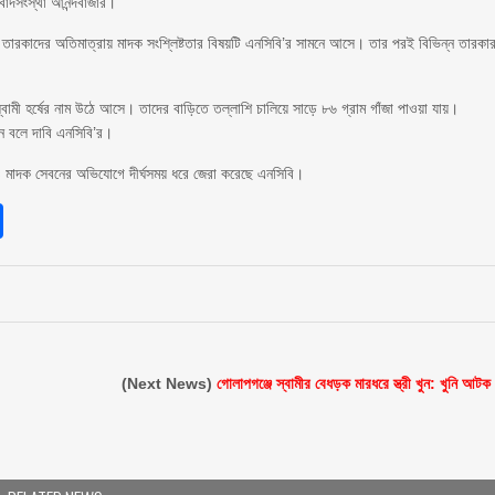
বাদসংস্থা আনন্দবাজার।
ড তারকাদের অতিমাত্রায় মাদক সংশ্লিষ্টতার বিষয়টি এনসিবি’র সামনে আসে। তার পরই বিভিন্ন তারকা
বামী হর্ষের নাম উঠে আসে। তাদের বাড়িতে তল্লাশি চালিয়ে সাড়ে ৮৬ গ্রাম গাঁজা পাওয়া যায়।
ছেন বলে দাবি এনসিবি’র।
েও মাদক সেবনের অভিযোগে দীর্ঘসময় ধরে জেরা করেছে এনসিবি।
sApp
int
Share
(Next News)
গোলাপগঞ্জে স্বামীর বেধড়ক মারধরে স্ত্রী খুন: খুনি আটক