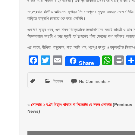
থাকার দায়ে গ্রেফতার হন ভারতী। এক প্রতিবেদনে এখবর জানিয়েছে ভারতীয় সং
সদ্যপ্রয়াত বলিউড অভিনেতা সুশান্ত সিং রাজপুতের মৃত্যুর তদন্তে নেমে বলিউ
বাড়িতে তল্লাশি চালাতে শুরু করে এনসিবি।
এনসিবি সূত্রে খবর, এক মাদক বিক্রেতাকে জিজ্ঞাসাবাদের সময়ই ভারতী ও তার স্
জিজ্ঞাসাবাদে ভারতী ও তার স্বামী হর্ষ দু’জনেই গাঁজা সেবনের কথা স্বীকার করে
এর আগে, দীপিকা পাড়ুকোন, সারা আলি খান, শ্রদ্ধা কাপুর ও রকুলপ্রীত সিংক
Facebook
Twitter
Email
What
Pr
Share
বিনোদন
No Comments »
«
সোমবার ২ ঘণ্টা বিদ্যুৎ থাকবে না সিলেটের যে সকল এলাকায়
(Previous
News)