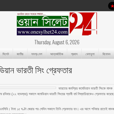
Thursday, August 6, 2026
সিলেট
জাতীয়
সমগ্র দেশ
আন্তর্জাতিক
প্রবাস
খেলাধুলা
বিনোদন
ডিয়ান ভারতী সিং গ্রেফতার
ভারতের জনপ্রিয় কমেডিয়ান ভারতী সিংকে মাদক
ষে রবিবার (২২ নভেম্বর) সকালে কমেডিয়ান ভারতী সিংয়ের স্বামী হর্ষ লিম্বাচিয়াকেও গ্রেফতার করেছে
য় এনসিবি। টানা ১৫ ঘণ্টা জেরার পর সেদিন সকালে তিনি গ্রেফতার হন। এর আগে শনিবার রাতেই মাদ