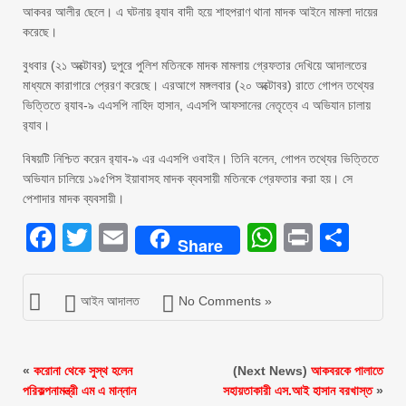
আকবর আলীর ছেলে। এ ঘটনায় র‌্যাব বাদী হয়ে শাহপরাণ থানা মাদক আইনে মামলা দায়ের
করেছে।
বুধবার (২১ অক্টোবর) দুপুরে পুলিশ মতিনকে মাদক মামলায় গ্রেফতার দেখিয়ে আদালতের
মাধ্যমে কারাগারে প্রেরণ করেছে। এরআগে মঙ্গলবার (২০ অক্টোবর) রাতে গোপন তথ্যের
ভিত্তিতে র‌্যাব-৯ এএসপি নাহিদ হাসান, এএসপি আফসানের নেতৃত্বে এ অভিযান চালায়
র‌্যাব।
বিষয়টি নিশ্চিত করেন র‌্যাব-৯ এর এএসপি ওবাইন। তিনি বলেন, গোপন তথ্যের ভিত্তিতে
অভিযান চালিয়ে ১৯৫পিস ইয়াবাসহ মাদক ব্যবসায়ী মতিনকে গ্রেফতার করা হয়। সে
পেশাদার মাদক ব্যবসায়ী।
Facebook
Twitter
Email
WhatsAp
Print
Sha
Share
আইন আদালত
No Comments »
«
করোনা থেকে সুস্থ হলেন
(Next News)
আকবরকে পালাতে
পরিকল্পনামন্ত্রী এম এ মান্নান
সহায়তাকারী এস.আই হাসান বরখাস্ত
»