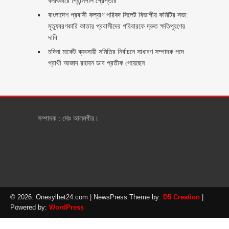
বলাৎকারে প্রিন্সিপাল গ্রেপ্তার ‎
বাংলাদেশ প্রবাসী কল্যাণ পরিষদ সিলেট বিভাগীয় কমিটির সভা:
মৃত্যুবরণকারি কাতার প্রবাসীদের পরিবারকে দ্রুত ক্ষতিপূরণের
দাবি
মদিনা মার্কেট ব্যবসায়ী সমিতির নির্বাচনে সাধারণ সম্পাদক পদে
প্রার্থী আজাদ রহমান ডাব প্রতীক পেয়েছেন ‎
সম্পাদক : মোঃ আলমগীর।
© 2026: Onesylhet24.com
| NewsPress Theme by:
D5 Creation
|
Powered by:
WordPress