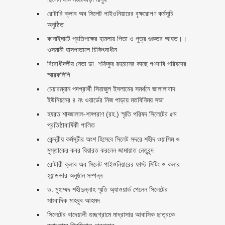
রোটারি ক্লাব অব সিলেট পাইওনিয়ারের বৃক্ষরোপণ কর্মসূচি
অনুষ্ঠিত
কানাইঘাটে প্রতিপক্ষের হামলায় পিতা ও পুত্র গুরুতর আহত।।
ওসমানী হাসপাতালে চিকিৎসাধীন
বিরোধীদলীয় নেতা ডা. শফিকুর রহমানের কাছে গণদাবি পরিষদের
স্মারকলিপি ‎
চেয়ারম্যান পদপ্রার্থী সিরাজুল ইসলামের সমর্থনে জালালাবাদ
ইউনিয়নের ৪ নং ওয়ার্ডের নিজ পাড়ায় মতবিনিময় সভা
হযরত শাহ্জালাল-শাহ্পরাণ (রহ.) স্মৃতি পরিষদ সিলেটের ৫ম
প্রতিষ্ঠাবার্ষিকী পালিত ‎​
কেন্দ্রীয় কর্মসূচীর অংশ হিসেবে সিলেট সদরে শহীদ ওয়াসিম ও
মুস্তাকের কবর যিয়ারত করলেন জামায়াত নেতৃবৃন্দ ‎
রোটারী ক্লাব অব সিলেট পাইওনিয়ারের ফাস্ট মিটিং ও কলার
হ্যান্ডভার অনুষ্ঠান সম্পন্ন
ড. মুহাম্মদ শহীদুল্লাহ স্মৃতি অ্যাওয়ার্ড পেলেন সিলেটের
সাংবাদিক মাহবুব আহমদ
সিলেটের বাদেয়ালী গুচ্ছগ্রামে মাদ্রাসার আবাসিক ছাত্রকে