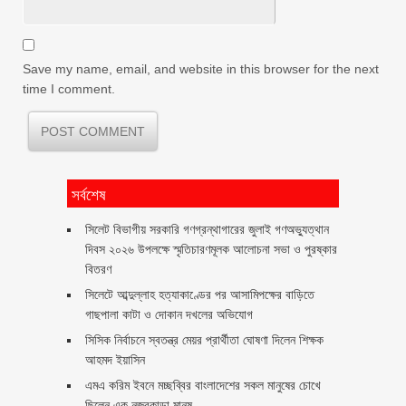
Save my name, email, and website in this browser for the next
time I comment.
সর্বশেষ
সিলেট বিভাগীয় সরকারি গণগ্রন্থাগারের জুলাই গণঅভ্যুত্থান
দিবস ২০২৬ উপলক্ষে স্মৃতিচারণমূলক আলোচনা সভা ও পুরষ্কার
বিতরণ ‎ ‎
সিলেটে আব্দুল্লাহ হত্যাকাণ্ডের পর আসামিপক্ষের বাড়িতে
গাছপালা কাটা ও দোকান দখলের অভিযোগ
সিসিক নির্বাচনে স্বতন্ত্র মেয়র প্রার্থীতা ঘোষণা দিলেন শিক্ষক
আহমদ ইয়াসিন
এমএ করিম ইবনে মচ্ছব্বির বাংলাদেশের সকল মানুষের চোখে
ছিলেন এক নজরকাড়া মানুষ ‎