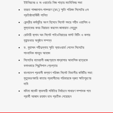
ইউনিয়নের ৪ নং ওয়ার্ডের নিজ পাড়ায় মতবিনিময় সভা
হযরত শাহ্জালাল-শাহ্পরাণ (রহ.) স্মৃতি পরিষদ সিলেটের ৫ম
প্রতিষ্ঠাবার্ষিকী পালিত ‎​
কেন্দ্রীয় কর্মসূচীর অংশ হিসেবে সিলেট সদরে শহীদ ওয়াসিম ও
মুস্তাকের কবর যিয়ারত করলেন জামায়াত নেতৃবৃন্দ ‎
রোটারী ক্লাব অব সিলেট পাইওনিয়ারের ফাস্ট মিটিং ও কলার
হ্যান্ডভার অনুষ্ঠান সম্পন্ন
ড. মুহাম্মদ শহীদুল্লাহ স্মৃতি অ্যাওয়ার্ড পেলেন সিলেটের
সাংবাদিক মাহবুব আহমদ
সিলেটের বাদেয়ালী গুচ্ছগ্রামে মাদ্রাসার আবাসিক ছাত্রকে
বলাৎকারে প্রিন্সিপাল গ্রেপ্তার ‎
বাংলাদেশ প্রবাসী কল্যাণ পরিষদ সিলেট বিভাগীয় কমিটির সভা:
মৃত্যুবরণকারি কাতার প্রবাসীদের পরিবারকে দ্রুত ক্ষতিপূরণের
দাবি
মদিনা মার্কেট ব্যবসায়ী সমিতির নির্বাচনে সাধারণ সম্পাদক পদে
প্রার্থী আজাদ রহমান ডাব প্রতীক পেয়েছেন ‎