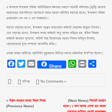
এ উপলক্ষে উপজেলা পরিষদ অডিটরিয়ামে মঙ্গলবার সকালে সহকারী কমিশনার (ভূমি) আয়েশা
আক্তারের সভাপতিত্বে আলোচনা সভায় প্রধান অতিথির বক্তব্য রাখেন, উপজেলা পরিষদ
চেয়ারম্যান এস এফ এ এম শাহজাহান।
স্বাগত বক্তব্য রাখেন, উপজেলা প্রকল্প বাস্তবায়ন কর্মকর্তা মোহাম্মদ মাসুদুল ইসলাম।
এতে বক্তব্য রাখেন, উপজেলা মৎস্য কর্মকর্তা আবু আসাদ ফরিদুল হক, মহিলা বিষয়ক
কর্মকর্তা জান্নাত সুলতানা, পাইলট উচ্চ বিদ্যালয়ের প্রধান শিক্ষক সাইফুল ইসলাম,
প্রেসক্লাবের যুগ্ন সম্পাদক আলমগীর কবির।
এসময় ফায়ার সার্ভিসের প্রতিনিধি সুকুমারসহ বিভিন্ন দফতর কর্মকর্তারা উপস্হিত ছিলেন।
Facebook
Twitter
Email
WhatsAp
Print
Sha
Share
হবিগঞ্জ
No Comments »
«
বিকল্প মাধ্যমে ব্যস্ত বিদ্যা সিনহা
(Next News)
সিলেটে রায়হান
(Previous News)
হত্যা।। লাশ আবার তোলা হবে মামলা
তদন্তের দায়িত্ব পেয়েই বন্দরবাজার