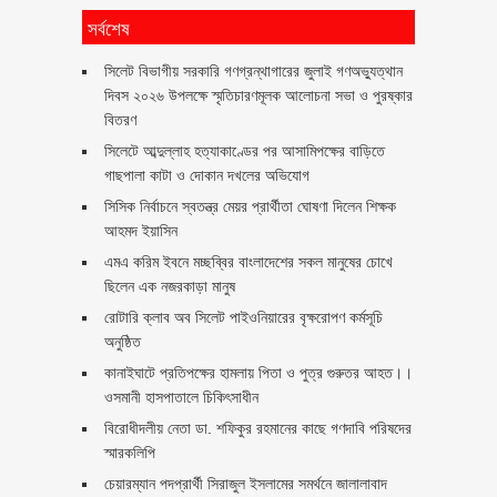
সর্বশেষ
সিলেট বিভাগীয় সরকারি গণগ্রন্থাগারের জুলাই গণঅভ্যুত্থান
দিবস ২০২৬ উপলক্ষে স্মৃতিচারণমূলক আলোচনা সভা ও পুরষ্কার
বিতরণ ‎ ‎
সিলেটে আব্দুল্লাহ হত্যাকাণ্ডের পর আসামিপক্ষের বাড়িতে
গাছপালা কাটা ও দোকান দখলের অভিযোগ
সিসিক নির্বাচনে স্বতন্ত্র মেয়র প্রার্থীতা ঘোষণা দিলেন শিক্ষক
আহমদ ইয়াসিন
এমএ করিম ইবনে মচ্ছব্বির বাংলাদেশের সকল মানুষের চোখে
ছিলেন এক নজরকাড়া মানুষ ‎
রোটারি ক্লাব অব সিলেট পাইওনিয়ারের বৃক্ষরোপণ কর্মসূচি
অনুষ্ঠিত
কানাইঘাটে প্রতিপক্ষের হামলায় পিতা ও পুত্র গুরুতর আহত।।
ওসমানী হাসপাতালে চিকিৎসাধীন
বিরোধীদলীয় নেতা ডা. শফিকুর রহমানের কাছে গণদাবি পরিষদের
স্মারকলিপি ‎
চেয়ারম্যান পদপ্রার্থী সিরাজুল ইসলামের সমর্থনে জালালাবাদ