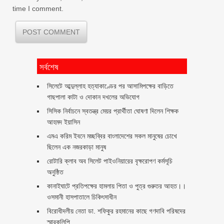
time I comment.
সর্বশেষ
সিলেটে আব্দুল্লাহ হত্যাকাণ্ডের পর আসামিপক্ষের বাড়িতে
গাছপালা কাটা ও দোকান দখলের অভিযোগ
সিসিক নির্বাচনে স্বতন্ত্র মেয়র প্রার্থীতা ঘোষণা দিলেন শিক্ষক
আহমদ ইয়াসিন
এমএ করিম ইবনে মচ্ছব্বির বাংলাদেশের সকল মানুষের চোখে
ছিলেন এক নজরকাড়া মানুষ ‎
রোটারি ক্লাব অব সিলেট পাইওনিয়ারের বৃক্ষরোপণ কর্মসূচি
অনুষ্ঠিত
কানাইঘাটে প্রতিপক্ষের হামলায় পিতা ও পুত্র গুরুতর আহত।।
ওসমানী হাসপাতালে চিকিৎসাধীন
বিরোধীদলীয় নেতা ডা. শফিকুর রহমানের কাছে গণদাবি পরিষদের
স্মারকলিপি ‎