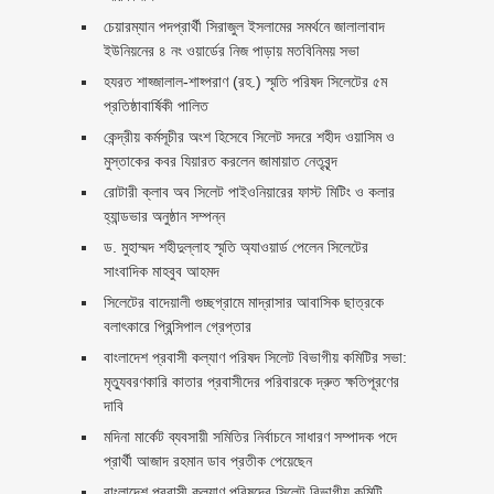
চেয়ারম্যান পদপ্রার্থী সিরাজুল ইসলামের সমর্থনে জালালাবাদ
ইউনিয়নের ৪ নং ওয়ার্ডের নিজ পাড়ায় মতবিনিময় সভা
হযরত শাহ্জালাল-শাহ্পরাণ (রহ.) স্মৃতি পরিষদ সিলেটের ৫ম
প্রতিষ্ঠাবার্ষিকী পালিত ‎​
কেন্দ্রীয় কর্মসূচীর অংশ হিসেবে সিলেট সদরে শহীদ ওয়াসিম ও
মুস্তাকের কবর যিয়ারত করলেন জামায়াত নেতৃবৃন্দ ‎
রোটারী ক্লাব অব সিলেট পাইওনিয়ারের ফাস্ট মিটিং ও কলার
হ্যান্ডভার অনুষ্ঠান সম্পন্ন
ড. মুহাম্মদ শহীদুল্লাহ স্মৃতি অ্যাওয়ার্ড পেলেন সিলেটের
সাংবাদিক মাহবুব আহমদ
সিলেটের বাদেয়ালী গুচ্ছগ্রামে মাদ্রাসার আবাসিক ছাত্রকে
বলাৎকারে প্রিন্সিপাল গ্রেপ্তার ‎
বাংলাদেশ প্রবাসী কল্যাণ পরিষদ সিলেট বিভাগীয় কমিটির সভা:
মৃত্যুবরণকারি কাতার প্রবাসীদের পরিবারকে দ্রুত ক্ষতিপূরণের
দাবি
মদিনা মার্কেট ব্যবসায়ী সমিতির নির্বাচনে সাধারণ সম্পাদক পদে
প্রার্থী আজাদ রহমান ডাব প্রতীক পেয়েছেন ‎
‎বাংলাদেশ প্রবাসী কল্যাণ পরিষদের সিলেট বিভাগীয় কমিটি