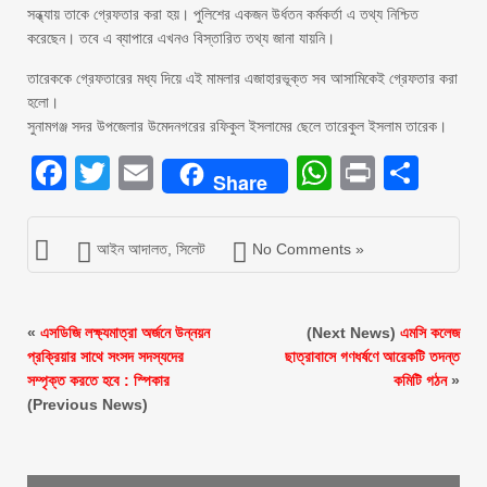
সন্ধ্যায় তাকে গ্রেফতার করা হয়। পুলিশের একজন উর্ধতন কর্মকর্তা এ তথ্য নিশ্চিত
করেছেন। তবে এ ব্যাপারে এখনও বিস্তারিত তথ্য জানা যায়নি।
তারেককে গ্রেফতারের মধ্য দিয়ে এই মামলার এজাহারভূক্ত সব আসামিকেই গ্রেফতার করা
হলো।
সুনামগঞ্জ সদর উপজেলার উমেদনগরের রফিকুল ইসলামের ছেলে তারেকুল ইসলাম তারেক।
Facebook
Twitter
Email
WhatsAp
Print
Sha
Share
আইন আদালত
,
সিলেট
No Comments »
«
এসডিজি লক্ষ্যমাত্রা অর্জনে উন্নয়ন
(Next News)
এমসি কলেজ
প্রক্রিয়ার সাথে সংসদ সদস্যদের
ছাত্রাবাসে গণধর্ষণে আরেকটি তদন্ত
সম্পৃক্ত করতে হবে : স্পিকার
কমিটি গঠন
»
(Previous News)