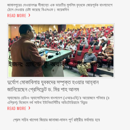
জামালপুরের দেওয়ানগঞ্জ সীমান্তে এক ভারতীয় মুসলিম বৃদ্ধকে জোরপূর্বক বাংলাদেশে
ঠেলে দেওয়ার চেষ্টা করেছে বিএসএফ। কয়েকদিন
READ MORE
দুর্যোগ মোকাবিলায় যুবকদের সম্পৃক্ত হওয়ার আহ্বান
জানিয়েছেন প্রেসিডেন্ট ড. মির শাহ আলম ‎ ‎
অ্যামেচার রেডিও অ্যাসোসিয়েশন বাংলাদেশ (এআরএবি)’র আয়োজনে শনিবার (৪
এপ্রিল) বিকেলে নর্থ সাউথ ইউনিভার্সিটির অডিটোরিয়ামে ‘বিয়ন্ড
READ MORE
প্রেস সচিব খালেদা জিয়ার জানাজা-দাফন পূর্ণ রাষ্ট্রীয় মর্যাদায় হবে