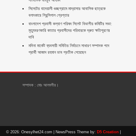
সিলেটের বাদেয়ালী গুচ্ছগ্রামে মাদ্রাসার আবাসিক ছাত্রকে
বলাৎকারে প্রিন্সিপাল গ্রেপ্তার ‎
বাংলাদেশ প্রবাসী কল্যাণ পরিষদ সিলেট বিভাগীয় কমিটির সভা:
মৃত্যুবরণকারি কাতার প্রবাসীদের পরিবারকে দ্রুত ক্ষতিপূরণের
দাবি
মদিনা মার্কেট ব্যবসায়ী সমিতির নির্বাচনে সাধারণ সম্পাদক পদে
প্রার্থী আজাদ রহমান ডাব প্রতীক পেয়েছেন ‎
সম্পাদক : মোঃ আলমগীর।
© 2026: Onesylhet24.com
| NewsPress Theme by:
D5 Creation
|