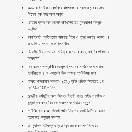
এমএ করিম ইবনে মচ্ছব্বির বাংলাদেশের সকল মানুষের চোখে
ছিলেন এক নজরকাড়া মানুষ ‎
রোটারি ক্লাব অব সিলেট পাইওনিয়ারের বৃক্ষরোপণ কর্মসূচি
অনুষ্ঠিত
কানাইঘাটে প্রতিপক্ষের হামলায় পিতা ও পুত্র গুরুতর আহত।।
ওসমানী হাসপাতালে চিকিৎসাধীন
বিরোধীদলীয় নেতা ডা. শফিকুর রহমানের কাছে গণদাবি পরিষদের
স্মারকলিপি ‎
চেয়ারম্যান পদপ্রার্থী সিরাজুল ইসলামের সমর্থনে জালালাবাদ
ইউনিয়নের ৪ নং ওয়ার্ডের নিজ পাড়ায় মতবিনিময় সভা
হযরত শাহ্জালাল-শাহ্পরাণ (রহ.) স্মৃতি পরিষদ সিলেটের ৫ম
প্রতিষ্ঠাবার্ষিকী পালিত ‎​
কেন্দ্রীয় কর্মসূচীর অংশ হিসেবে সিলেট সদরে শহীদ ওয়াসিম ও
মুস্তাকের কবর যিয়ারত করলেন জামায়াত নেতৃবৃন্দ ‎
রোটারী ক্লাব অব সিলেট পাইওনিয়ারের ফাস্ট মিটিং ও কলার
হ্যান্ডভার অনুষ্ঠান সম্পন্ন
ড. মুহাম্মদ শহীদুল্লাহ স্মৃতি অ্যাওয়ার্ড পেলেন সিলেটের
সাংবাদিক মাহবুব আহমদ