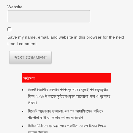
Website
Save my name, email, and website in this browser for the next
time I comment.
সর্বশেষ
সিলেট বিভাগীয় সরকারি গণগ্রন্থাগারের জুলাই গণঅভ্যুত্থান
দিবস ২০২৬ উপলক্ষে স্মৃতিচারণমূলক আলোচনা সভা ও পুরষ্কার
বিতরণ ‎ ‎
সিলেটে আব্দুল্লাহ হত্যাকাণ্ডের পর আসামিপক্ষের বাড়িতে
গাছপালা কাটা ও দোকান দখলের অভিযোগ
সিসিক নির্বাচনে স্বতন্ত্র মেয়র প্রার্থীতা ঘোষণা দিলেন শিক্ষক
আহমদ ইয়াসিন