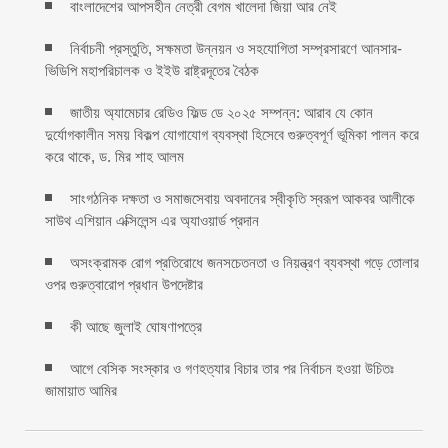
বাংলাদেশের আপসহীন নেত্রী বেগম খালেদা জিয়া আর নেই
নির্বাচনী প্রস্তুতি, সক্ষমতা উন্নয়ন ও সহযোগিতা সম্প্রসারণে আনসার-
ভিডিপি মহাপরিচালক ও ইইউ রাষ্ট্রদূতের বৈঠক
জাতীয় অ্যামেচার রেডিও ফিল্ড ডে ২০২৫ সম্পন্ন: আরাব যে কোন
দুর্যোগকালীন সময় বিকল্প যোগাযোগ ব্যবস্থা হিসেবে গুরুত্বপূর্ণ ভূমিকা পালন করে
করে থাকে, ড. মির শাহ আলম
সাংগঠনিক দক্ষতা ও সমাজসেবায় অবদানের স্বীকৃতি স্বরূপ আকবর আলীকে
সাউথ এশিয়ান এক্সিলেন্স এর অ্যাওয়ার্ড প্রদান
অসংক্রামক রোগ প্রতিরোধে জনসচেতনতা ও নিয়ন্ত্রণ ব্যবস্থা গড়ে তোলার
ওপর গুরুত্বারোপ প্রধান উপদেষ্টার
কী আছে জুলাই ঘোষণাপত্রে
আগে বেসিক সংস্কার ও গণহত্যার বিচার তার পর নির্বাচন হওয়া উচিতঃ
জামায়াত আমির