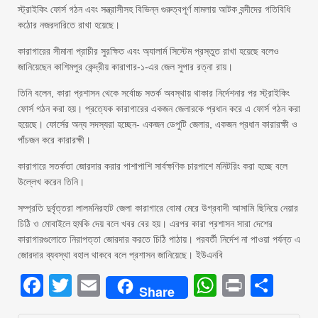
স্ট্রাইকিং ফোর্স গঠন এবং সন্ত্রাসীসহ বিভিন্ন গুরুত্বপূর্ণ মামলায় আটক বন্দীদের গতিবিধি
কঠোর নজরদারিতে রাখা হয়েছে।
কারাগারের সীমানা প্রাচীর সুরক্ষিত এবং অ্যালার্ম সিস্টেম প্রস্তুত রাখা হয়েছে বলেও
জানিয়েছেন কাশিমপুর কেন্দ্রীয় কারাগার-১-এর জেল সুপার রত্না রায়।
তিনি বলেন, কারা প্রশাসন থেকে সর্বোচ্চ সতর্ক অবস্থায় থাকার নির্দেশনার পর স্ট্রাইকিং
ফোর্স গঠন করা হয়। প্রত্যেক কারাগারের একজন জেলারকে প্রধান করে এ ফোর্স গঠন করা
হয়েছে। ফোর্সের অন্য সদস্যরা হচ্ছেন- একজন ডেপুটি জেলার, একজন প্রধান কারারক্ষী ও
পাঁচজন করে কারারক্ষী।
কারাগারে সতর্কতা জোরদার করার পাশাপাশি সার্বক্ষণিক চারপাশে মনিটরিং করা হচ্ছে বলে
উল্লেখ করেন তিনি।
সম্প্রতি দুর্বৃত্তরা লালমনিরহাট জেলা কারাগারে বোমা মেরে উগ্রবাদী আসামি ছিনিয়ে নেয়ার
চিঠি ও মোবাইলে হুমকি দেয় বলে খবর বের হয়। এরপর কারা প্রশাসন সারা দেশের
কারাগারগুলোতে নিরাপত্তা জোরদার করতে চিঠি পাঠায়। পরবর্তী নির্দেশ না পাওয়া পর্যন্ত এ
জোরদার ব্যবস্থা বহাল থাকবে বলে প্রশাসন জানিয়েছে। ইউএনবি
Facebook
Twitter
Email
WhatsAp
Print
Sha
Share