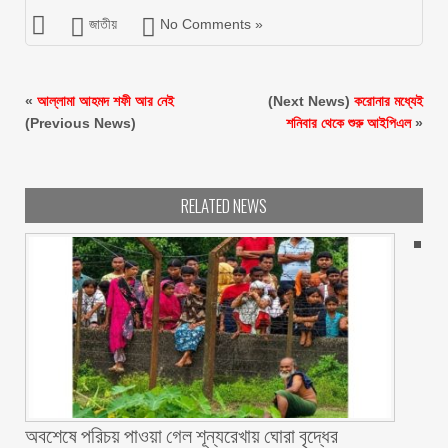
জাতীয়
No Comments »
«
আল্লামা আহমদ শফী আর নেই
(Next News)
করোনার মধ্যেই
(Previous News)
শনিবার থেকে শুরু আইপিএল
»
RELATED NEWS
অবশেষে পরিচয় পাওয়া গেল শূন্যরেখায় ঘোরা বৃদ্ধের