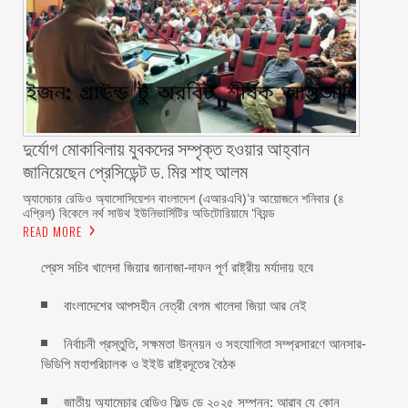
দুর্যোগ মোকাবিলায় যুবকদের সম্পৃক্ত হওয়ার আহ্বান
জানিয়েছেন প্রেসিডেন্ট ড. মির শাহ আলম ‎ ‎
অ্যামেচার রেডিও অ্যাসোসিয়েশন বাংলাদেশ (এআরএবি)’র আয়োজনে শনিবার (৪
এপ্রিল) বিকেলে নর্থ সাউথ ইউনিভার্সিটির অডিটোরিয়ামে ‘বিয়ন্ড
READ MORE
প্রেস সচিব খালেদা জিয়ার জানাজা-দাফন পূর্ণ রাষ্ট্রীয় মর্যাদায় হবে
বাংলাদেশের আপসহীন নেত্রী বেগম খালেদা জিয়া আর নেই
নির্বাচনী প্রস্তুতি, সক্ষমতা উন্নয়ন ও সহযোগিতা সম্প্রসারণে আনসার-
ভিডিপি মহাপরিচালক ও ইইউ রাষ্ট্রদূতের বৈঠক
জাতীয় অ্যামেচার রেডিও ফিল্ড ডে ২০২৫ সম্পন্ন: আরাব যে কোন