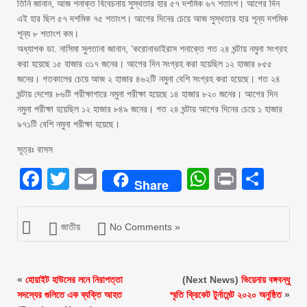
তিনি জানান, আজ শনাক্ত বিবেচনায় সুস্থতার হার ৫৭ দশমিক ৬৭ শতাংশ। আগের দিন
এই হার ছিল ৫৭ দশমিক ৭৫ শতাংশ। আগের দিনের চেয়ে আজ সুস্থতার হার শূন্য দশমিক
শূন্য ৮ শতাংশ কম।
অধ্যাপক ডা. নাসিমা সুলতানা জানান, ‘করোনাভাইরাস শনাক্তে গত ২৪ ঘন্টায় নমুনা সংগ্রহ
করা হয়েছে ১৫ হাজার ৩১৭ জনের। আগের দিন সংগ্রহ করা হয়েছিল ১২ হাজার ৮৫৫
জনের। গতকালের চেয়ে আজ ২ হাজার ৪৬২টি নমুনা বেশি সংগ্রহ করা হয়েছে। গত ২৪
ঘন্টায় দেশের ৮৬টি পরীক্ষাগারে নমুনা পরীক্ষা হয়েছে ১৪ হাজার ৮২০ জনের। আগের দিন
নমুনা পরীক্ষা হয়েছিল ১২ হাজার ৮৪৯ জনের। গত ২৪ ঘন্টায় আগের দিনের চেয়ে ১ হাজার
৯৭১টি বেশি নমুনা পরীক্ষা হয়েছে।
সূত্রঃ বাসস
Facebook
Twitter
Email
WhatsAp
Print
Sha
Share
জাতীয়
No Comments »
«
হোয়াইট হাউসের লনে নিরাপত্তা
(Next News)
ভিয়েনায় বঙ্গবন্ধু
সদস্যের গুলিতে এক ব্যক্তি আহত
স্মৃতি ক্রিকেট টুর্নামেন্ট ২০২০ অনুষ্ঠিত
»