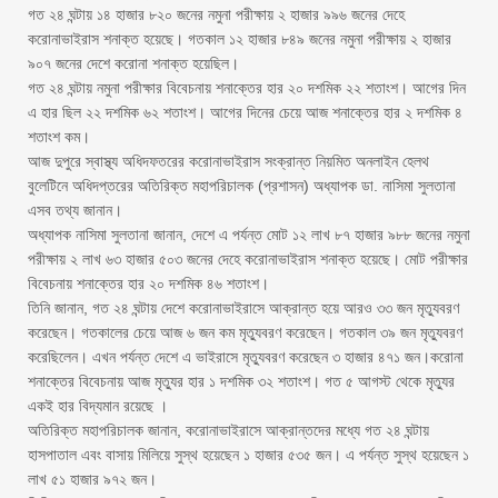
গত ২৪ ঘন্টায় ১৪ হাজার ৮২০ জনের নমুনা পরীক্ষায় ২ হাজার ৯৯৬ জনের দেহে
করোনাভাইরাস শনাক্ত হয়েছে। গতকাল ১২ হাজার ৮৪৯ জনের নমুনা পরীক্ষায় ২ হাজার
৯০৭ জনের দেশে করোনা শনাক্ত হয়েছিল।
গত ২৪ ঘন্টায় নমুনা পরীক্ষার বিবেচনায় শনাক্তের হার ২০ দশমিক ২২ শতাংশ। আগের দিন
এ হার ছিল ২২ দশমিক ৬২ শতাংশ। আগের দিনের চেয়ে আজ শনাক্তের হার ২ দশমিক ৪
শতাংশ কম।
আজ দুপুরে স্বাস্থ্য অধিদফতরের করোনাভাইরাস সংক্রান্ত নিয়মিত অনলাইন হেলথ
বুলেটিনে অধিদপ্তরের অতিরিক্ত মহাপরিচালক (প্রশাসন) অধ্যাপক ডা. নাসিমা সুলতানা
এসব তথ্য জানান।
অধ্যাপক নাসিমা সুলতানা জানান, দেশে এ পর্যন্ত মোট ১২ লাখ ৮৭ হাজার ৯৮৮ জনের নমুনা
পরীক্ষায় ২ লাখ ৬৩ হাজার ৫০৩ জনের দেহে করোনাভাইরাস শনাক্ত হয়েছে। মোট পরীক্ষার
বিবেচনায় শনাক্তের হার ২০ দশমিক ৪৬ শতাংশ।
তিনি জানান, গত ২৪ ঘন্টায় দেশে করোনাভাইরাসে আক্রান্ত হয়ে আরও ৩৩ জন মৃত্যুবরণ
করেছেন। গতকালের চেয়ে আজ ৬ জন কম মৃত্যুবরণ করেছেন। গতকাল ৩৯ জন মৃত্যুবরণ
করেছিলেন। এখন পর্যন্ত দেশে এ ভাইরাসে মৃত্যুবরণ করেছেন ৩ হাজার ৪৭১ জন।করোনা
শনাক্তের বিবেচনায় আজ মৃত্যুর হার ১ দশমিক ৩২ শতাংশ। গত ৫ আগস্ট থেকে মৃত্যুর
একই হার বিদ্যমান রয়েছে ।
অতিরিক্ত মহাপরিচালক জানান, করোনাভাইরাসে আক্রান্তদের মধ্যে গত ২৪ ঘন্টায়
হাসপাতাল এবং বাসায় মিলিয়ে সুস্থ হয়েছেন ১ হাজার ৫৩৫ জন। এ পর্যন্ত সুস্থ হয়েছেন ১
লাখ ৫১ হাজার ৯৭২ জন।