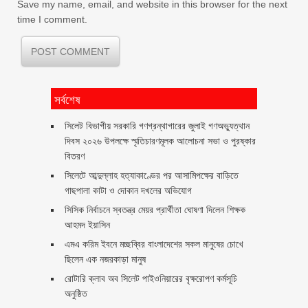
Save my name, email, and website in this browser for the next
time I comment.
সর্বশেষ
সিলেট বিভাগীয় সরকারি গণগ্রন্থাগারের জুলাই গণঅভ্যুত্থান
দিবস ২০২৬ উপলক্ষে স্মৃতিচারণমূলক আলোচনা সভা ও পুরষ্কার
বিতরণ ‎ ‎
সিলেটে আব্দুল্লাহ হত্যাকাণ্ডের পর আসামিপক্ষের বাড়িতে
গাছপালা কাটা ও দোকান দখলের অভিযোগ
সিসিক নির্বাচনে স্বতন্ত্র মেয়র প্রার্থীতা ঘোষণা দিলেন শিক্ষক
আহমদ ইয়াসিন
এমএ করিম ইবনে মচ্ছব্বির বাংলাদেশের সকল মানুষের চোখে
ছিলেন এক নজরকাড়া মানুষ ‎
রোটারি ক্লাব অব সিলেট পাইওনিয়ারের বৃক্ষরোপণ কর্মসূচি
অনুষ্ঠিত