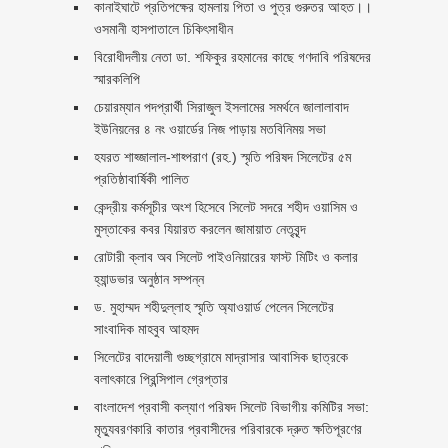
কানাইঘাটে প্রতিপক্ষের হামলায় পিতা ও পুত্র গুরুতর আহত।।
ওসমানী হাসপাতালে চিকিৎসাধীন
বিরোধীদলীয় নেতা ডা. শফিকুর রহমানের কাছে গণদাবি পরিষদের
স্মারকলিপি ‎
চেয়ারম্যান পদপ্রার্থী সিরাজুল ইসলামের সমর্থনে জালালাবাদ
ইউনিয়নের ৪ নং ওয়ার্ডের নিজ পাড়ায় মতবিনিময় সভা
হযরত শাহ্জালাল-শাহ্পরাণ (রহ.) স্মৃতি পরিষদ সিলেটের ৫ম
প্রতিষ্ঠাবার্ষিকী পালিত ‎​
কেন্দ্রীয় কর্মসূচীর অংশ হিসেবে সিলেট সদরে শহীদ ওয়াসিম ও
মুস্তাকের কবর যিয়ারত করলেন জামায়াত নেতৃবৃন্দ ‎
রোটারী ক্লাব অব সিলেট পাইওনিয়ারের ফাস্ট মিটিং ও কলার
হ্যান্ডভার অনুষ্ঠান সম্পন্ন
ড. মুহাম্মদ শহীদুল্লাহ স্মৃতি অ্যাওয়ার্ড পেলেন সিলেটের
সাংবাদিক মাহবুব আহমদ
সিলেটের বাদেয়ালী গুচ্ছগ্রামে মাদ্রাসার আবাসিক ছাত্রকে
বলাৎকারে প্রিন্সিপাল গ্রেপ্তার ‎
বাংলাদেশ প্রবাসী কল্যাণ পরিষদ সিলেট বিভাগীয় কমিটির সভা:
মৃত্যুবরণকারি কাতার প্রবাসীদের পরিবারকে দ্রুত ক্ষতিপূরণের