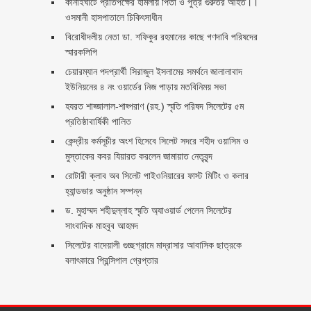
কানাইঘাটে প্রতিপক্ষের হামলায় পিতা ও পুত্র গুরুতর আহত।।
ওসমানী হাসপাতালে চিকিৎসাধীন
বিরোধীদলীয় নেতা ডা. শফিকুর রহমানের কাছে গণদাবি পরিষদের
স্মারকলিপি ‎
চেয়ারম্যান পদপ্রার্থী সিরাজুল ইসলামের সমর্থনে জালালাবাদ
ইউনিয়নের ৪ নং ওয়ার্ডের নিজ পাড়ায় মতবিনিময় সভা
হযরত শাহ্জালাল-শাহ্পরাণ (রহ.) স্মৃতি পরিষদ সিলেটের ৫ম
প্রতিষ্ঠাবার্ষিকী পালিত ‎​
কেন্দ্রীয় কর্মসূচীর অংশ হিসেবে সিলেট সদরে শহীদ ওয়াসিম ও
মুস্তাকের কবর যিয়ারত করলেন জামায়াত নেতৃবৃন্দ ‎
রোটারী ক্লাব অব সিলেট পাইওনিয়ারের ফাস্ট মিটিং ও কলার
হ্যান্ডভার অনুষ্ঠান সম্পন্ন
ড. মুহাম্মদ শহীদুল্লাহ স্মৃতি অ্যাওয়ার্ড পেলেন সিলেটের
সাংবাদিক মাহবুব আহমদ
সিলেটের বাদেয়ালী গুচ্ছগ্রামে মাদ্রাসার আবাসিক ছাত্রকে
বলাৎকারে প্রিন্সিপাল গ্রেপ্তার ‎