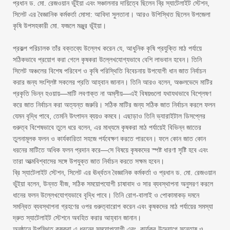
প্রধান ড. মো. রেজওয়ান ভুঁইয়া এবং সঞ্চালনার দায়িত্বে ছিলেন ব্রি স্যাটেলাইট স্টেশন,
সিলেট এর বৈজ্ঞানিক কর্মকর্তা মোসা: আবিদা সুলতানা। আরও উপিস্থিত ছিলেন উপজেলা
কৃষি উপসহকারী মো. ফজলে মঞ্জুর ভূঁইয়া।
‎প্রকল্প পরিচালক তাঁর বক্তব্যে উল্লেখ করেন যে, আধুনিক কৃষি প্রযুক্তি মাঠ পর্যায়ে
সঠিকভাবে প্রয়োগ করা গেলে কৃষকরা উল্লেখযোগ্যভাবে বেশি লাভবান হবেন। তিনি
সিলেট অঞ্চলের বিশেষ পরিবেশ ও কৃষি পরিস্থিতি বিবেচনায় উপযোগী ধান জাত নির্বাচন
করার জন্য সংশ্লিষ্ট সকলের প্রতি আহ্বান জানান। তিনি আরও বলেন, অঞ্চলভেদে মাটির
প্রকৃতি ভিন্ন হওয়ায়—মাটি লবণাক্ত না অম্লীয়—এই বিষয়গুলো যথাযথভাবে বিশ্লেষণ
করে জাত নির্বাচন করা অত্যন্ত জরুরি। সঠিক মাটির জন্য সঠিক জাত নির্বাচন করলে ফলন
যেমন বৃদ্ধি পাবে, তেমনি উৎপাদন ব্যয়ও কমবে। এছাড়াও তিনি ভ্যারাইটাল ডিসপ্লের
গুরুত্ব বিশেষভাবে তুলে ধরে বলেন, এর মাধ্যমে কৃষকরা মাঠ পর্যায়েই বিভিন্ন জাতের
তুলনামূলক ফলন ও কার্যকারিতা সহজে পর্যবেক্ষণ করতে পারবেন। ফলে কোন জাত কোন
ধরনের মাটিতে অধিক ফলন প্রদান করে—সে বিষয়ে কৃষকদের স্পষ্ট ধারণা সৃষ্টি হবে এবং
তারা আত্মবিশ্বাসের সঙ্গে উপযুক্ত জাত নির্বাচন করতে সক্ষম হবেন।
‎ব্রি স্যাটেলাইট স্টেশন, সিলেট এর ঊর্ধ্বতন বৈজ্ঞানিক কর্মকর্তা ও প্রধান ড. মো. রেজওয়ান
ভুঁইয়া বলেন, উন্নত বীজ, সঠিক সময়োপযোগী চাষাবাদ ও সার ব্যবস্থাপনা অনুসরণ করলে
ধানের ফলন উল্লেখযোগ্যভাবে বৃদ্ধি পাবে। তিনি রোগ-বালাই ও পোকামাকড় দমনে
সমন্বিত ব্যবস্থাপনা গ্রহণের ওপর গুরুত্বারোপ করেন এবং কৃষকদের মাঠ পর্যায়ের সমস্যা
দ্রুত স্যাটেলাইট স্টেশনে অবহিত করার আহ্বান জানান।
‎অনুষ্ঠানে উপস্থিত কৃষকরা এ ধরনের সময়োপযোগী এবং কার্যকর উদ্যোগে সন্তোষ ও