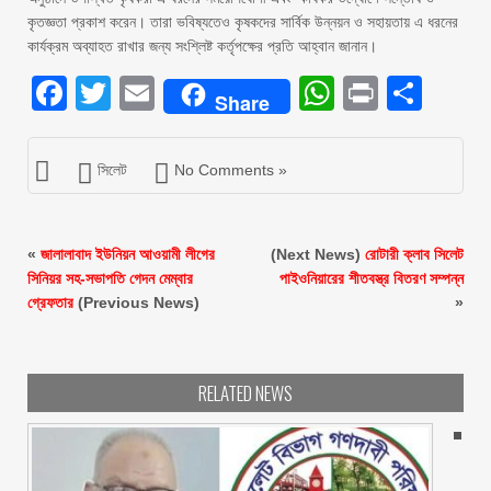
কৃতজ্ঞতা প্রকাশ করেন। তারা ভবিষ্যতেও কৃষকদের সার্বিক উন্নয়ন ও সহায়তায় এ ধরনের
কার্যক্রম অব্যাহত রাখার জন্য সংশ্লিষ্ট কর্তৃপক্ষের প্রতি আহ্বান জানান।
Facebook
Twitter
Email
WhatsAp
Print
Sha
Share
সিলেট
No Comments »
«
জালালাবাদ ইউনিয়ন আওয়ামী লীগের
(Next News)
রোটারী ক্লাব সিলেট
সিনিয়র সহ-সভাপতি গেদন মেম্বার
পাইওনিয়ারের শীতবস্ত্র বিতরণ সম্পন্ন
গ্রেফতার
(Previous News)
»
RELATED NEWS