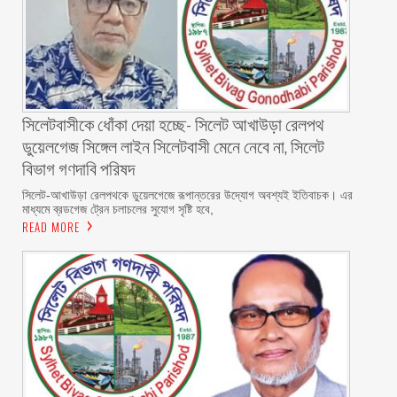
‎সিলেটবাসীকে ধোঁকা দেয়া হচ্ছে- সিলেট আখাউড়া রেলপথ
ডুয়েলগেজ সিঙ্গেল লাইন সিলেটবাসী মেনে নেবে না, সিলেট
বিভাগ গণদাবি পরিষদ
‎​সিলেট-আখাউড়া রেলপথকে ডুয়েলগেজে রূপান্তরের উদ্যোগ অবশ্যই ইতিবাচক। এর
মাধ্যমে ব্রডগেজ ট্রেন চলাচলের সুযোগ সৃষ্টি হবে,
READ MORE