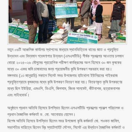
‎নতুন ০৬টি আঞ্চলিক কার্যালয় স্থাপনের মাধ্যমে স্থানভিত্তিক ধানের জাত ও প্রযুক্তি
উদ্ভাবন এবং বিদ্যমান গবেষণাগার উন্নয়ন (এলএসটিডি) শীর্ষক প্রকল্পের আওতায় চলমান
বোরো ২০২৫–২৬ মৌসুমের প্রায়োগিক পরীক্ষণ কার্যক্রমের অংশ হিসেবে ৩০ জন কৃষকের
মধ্যে ৩০ একর জমি চাষাবাদের জন্য প্রয়োজনীয় কৃষি উপকরণ সরবরাহ করা হয়।
‎মঙ্গলবার (১৩ জানুয়ারি) সকালে সিলেট সদর উপজেলার হাটখোলা ইউনিয়নের পাইকরাজ
প্রযুক্তিগ্রামে কৃষকদের মধ্যে কৃষি উপকরণ বিতরণ করা হয়। বিতরণকৃত কৃষি উপকরণের
মধ্যে ছিল ইউরিয়া, এমওপি, ডিএপি, জিপসাম, জিংক সালফেট, কীটনাশক, ছত্রাকনাশক
এবং সাইনবোর্ড।
‎অনুষ্ঠানে প্রধান অতিথি হিসেবে উপস্থিত ছিলেন এলএসটিডি প্রকল্পের প্রকল্প পরিচালক ও
প্রধান বৈজ্ঞানিক কর্মকর্তা ড. মো. আনোয়ার হোসেন।
‎বিশেষ অতিথি হিসেবে উপস্থিত ছিলেন সদর উপজেলা কৃষি কর্মকর্তা মো. শওকত জামিল,
সভাপতির দায়িত্বে ছিলেন ব্রি স্যাটেলাইট স্টেশন, সিলেট এর ঊর্ধ্বতন বৈজ্ঞানিক কর্মকর্তা ও