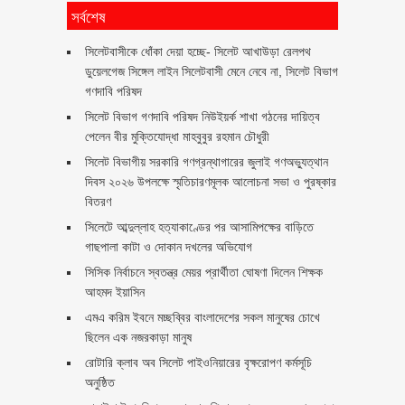
সর্বশেষ
‎সিলেটবাসীকে ধোঁকা দেয়া হচ্ছে- সিলেট আখাউড়া রেলপথ
ডুয়েলগেজ সিঙ্গেল লাইন সিলেটবাসী মেনে নেবে না, সিলেট বিভাগ
গণদাবি পরিষদ
সিলেট বিভাগ গণদাবি পরিষদ নিউইয়র্ক শাখা গঠনের দায়িত্ব
পেলেন বীর মুক্তিযোদ্ধা মাহবুবুর রহমান চৌধুরী ‎ ‎
সিলেট বিভাগীয় সরকারি গণগ্রন্থাগারের জুলাই গণঅভ্যুত্থান
দিবস ২০২৬ উপলক্ষে স্মৃতিচারণমূলক আলোচনা সভা ও পুরষ্কার
বিতরণ ‎ ‎
সিলেটে আব্দুল্লাহ হত্যাকাণ্ডের পর আসামিপক্ষের বাড়িতে
গাছপালা কাটা ও দোকান দখলের অভিযোগ
সিসিক নির্বাচনে স্বতন্ত্র মেয়র প্রার্থীতা ঘোষণা দিলেন শিক্ষক
আহমদ ইয়াসিন
এমএ করিম ইবনে মচ্ছব্বির বাংলাদেশের সকল মানুষের চোখে
ছিলেন এক নজরকাড়া মানুষ ‎
রোটারি ক্লাব অব সিলেট পাইওনিয়ারের বৃক্ষরোপণ কর্মসূচি
অনুষ্ঠিত