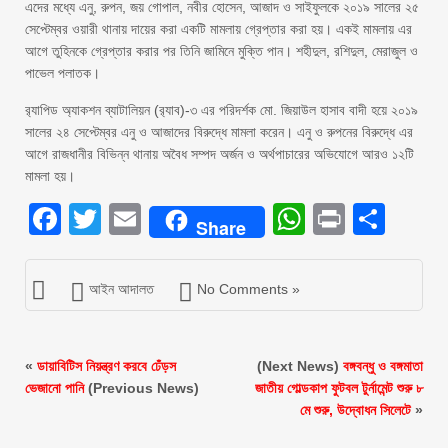
এদের মধ্যে এনু, রুপন, জয় গোপাল, নবীর হোসেন, আজাদ ও সাইফুলকে ২০১৯ সালের ২৫
সেপ্টেম্বর ওয়ারী থানায় দায়ের করা একটি মামলায় গ্রেপ্তার করা হয়। একই মামলায় এর
আগে তুহিনকে গ্রেপ্তার করার পর তিনি জামিনে মুক্তি পান। শহীদুল, রশিদুল, মেরাজুল ও
পাভেল পলাতক।
র‌্যাপিড অ্যাকশন ব্যাটালিয়ন (র‌্যাব)-৩ এর পরিদর্শক মো. জিয়াউল হাসাব বাদী হয়ে ২০১৯
সালের ২৪ সেপ্টেম্বর এনু ও আজাদের বিরুদ্ধে মামলা করেন। এনু ও রুপনের বিরুদ্ধে এর
আগে রাজধানীর বিভিন্ন থানায় অবৈধ সম্পদ অর্জন ও অর্থপাচারের অভিযোগে আরও ১২টি
মামলা হয়।
Facebook
Twitter
Email
WhatsAp
Print
Sha
Share
আইন আদালত
No Comments »
«
ডায়াবিটিস নিয়ন্ত্রণ করবে ঢেঁড়স
(Next News)
বঙ্গবন্ধু ও বঙ্গমাতা
ভেজানো পানি
(Previous News)
জাতীয় গোল্ডকাপ ফুটবল টুর্নামেন্ট শুরু ৮
মে শুরু, উদ্বোধন সিলেটে
»