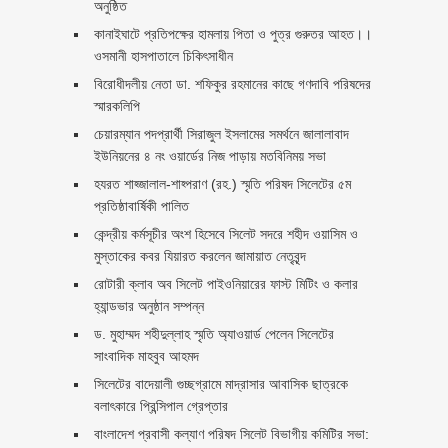
অনুষ্ঠিত
কানাইঘাটে প্রতিপক্ষের হামলায় পিতা ও পুত্র গুরুতর আহত।।
ওসমানী হাসপাতালে চিকিৎসাধীন
বিরোধীদলীয় নেতা ডা. শফিকুর রহমানের কাছে গণদাবি পরিষদের
স্মারকলিপি ‎
চেয়ারম্যান পদপ্রার্থী সিরাজুল ইসলামের সমর্থনে জালালাবাদ
ইউনিয়নের ৪ নং ওয়ার্ডের নিজ পাড়ায় মতবিনিময় সভা
হযরত শাহ্জালাল-শাহ্পরাণ (রহ.) স্মৃতি পরিষদ সিলেটের ৫ম
প্রতিষ্ঠাবার্ষিকী পালিত ‎​
কেন্দ্রীয় কর্মসূচীর অংশ হিসেবে সিলেট সদরে শহীদ ওয়াসিম ও
মুস্তাকের কবর যিয়ারত করলেন জামায়াত নেতৃবৃন্দ ‎
রোটারী ক্লাব অব সিলেট পাইওনিয়ারের ফাস্ট মিটিং ও কলার
হ্যান্ডভার অনুষ্ঠান সম্পন্ন
ড. মুহাম্মদ শহীদুল্লাহ স্মৃতি অ্যাওয়ার্ড পেলেন সিলেটের
সাংবাদিক মাহবুব আহমদ
সিলেটের বাদেয়ালী গুচ্ছগ্রামে মাদ্রাসার আবাসিক ছাত্রকে
বলাৎকারে প্রিন্সিপাল গ্রেপ্তার ‎
বাংলাদেশ প্রবাসী কল্যাণ পরিষদ সিলেট বিভাগীয় কমিটির সভা: