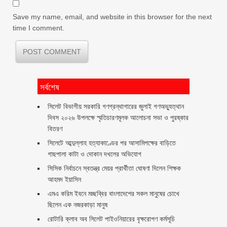
Save my name, email, and website in this browser for the next
time I comment.
সর্বশেষ
সিলেট বিভাগীয় সরকারি গণগ্রন্থাগারের জুলাই গণঅভ্যুত্থান
দিবস ২০২৬ উপলক্ষে স্মৃতিচারণমূলক আলোচনা সভা ও পুরষ্কার
বিতরণ ‎ ‎
সিলেটে আব্দুল্লাহ হত্যাকাণ্ডের পর আসামিপক্ষের বাড়িতে
গাছপালা কাটা ও দোকান দখলের অভিযোগ
সিসিক নির্বাচনে স্বতন্ত্র মেয়র প্রার্থীতা ঘোষণা দিলেন শিক্ষক
আহমদ ইয়াসিন
এমএ করিম ইবনে মচ্ছব্বির বাংলাদেশের সকল মানুষের চোখে
ছিলেন এক নজরকাড়া মানুষ ‎
রোটারি ক্লাব অব সিলেট পাইওনিয়ারের বৃক্ষরোপণ কর্মসূচি