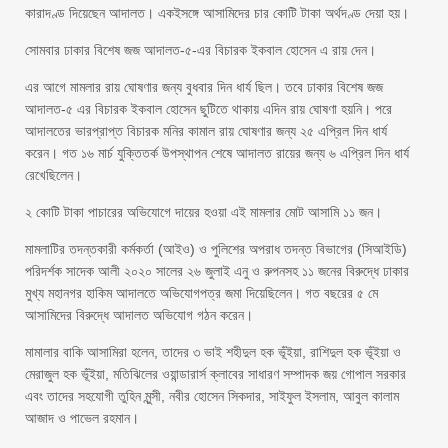
কারাদণ্ড দিয়েছেন আদালত। একইসঙ্গে আসামিদের চার কোটি টাকা অর্থদণ্ড দেয়া হয়।
সোমবার ঢাকার বিশেষ জজ আদালত-৫-এর বিচারক ইকবাল হোসেন এ রায় দেন।
এর আগে মামলার রায় ঘোষণার জন্য বুধবার দিন ধার্য ছিল। তবে ঢাকার বিশেষ জজ
আদালত-৫ এর বিচারক ইকবাল হোসেন ছুটিতে থাকায় এদিন রায় ঘোষণা হয়নি। পরে
আদালতের ভারপ্রাপ্ত বিচারক মনির কামাল রায় ঘোষণার জন্য ২৫ এপ্রিল দিন ধার্য
করেন। গত ১৬ মার্চ যুক্তিতর্ক উপস্থাপন শেষে আদালত রায়ের জন্য ৬ এপ্রিল দিন ধার্য
রেখেছিলেন।
২ কোটি টাকা পাচারের অভিযোগে দায়ের হওয়া এই মামলার মোট আসামি ১১ জন।
মামলাটির তদন্তকারী কর্মকর্তা (আইও) ও পুলিশের অপরাধ তদন্ত বিভাগের (সিআইডি)
পরিদর্শক সাদেক আলী ২০২০ সালের ২৬ জুলাই এনু ও রুপনসহ ১১ জনের বিরুদ্ধে ঢাকার
মুখ্য মহানগর হাকিম আদালতে অভিযোগপত্র জমা দিয়েছিলেন। গত বছরের ৫ মে
আসামিদের বিরুদ্ধে আদালত অভিযোগ গঠন করেন।
মামালার বাকি আসামিরা হলেন, তাদের ৩ ভাই শহীদুল হক ভূঁইয়া, রাশিদুল হক ভূঁইয়া ও
মেরাজুল হক ভূঁইয়া, মতিঝিলের ওয়ান্ডারার্স ক্লাবের সাধারণ সম্পাদক জয় গোপাল সরকার
এবং তাদের সহযোগী তুহিন মুন্সী, নবীর হোসেন সিকদার, সাইফুল ইসলাম, আবুল কালাম
আজাদ ও পাভেল রহমান।