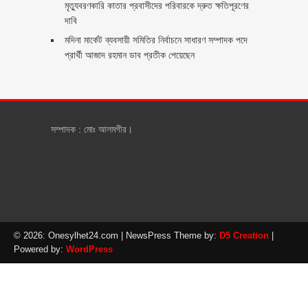
মৃত্যুবরণকারি কাতার প্রবাসীদের পরিবারকে দ্রুত ক্ষতিপূরণের
দাবি
মদিনা মার্কেট ব্যবসায়ী সমিতির নির্বাচনে সাধারণ সম্পাদক পদে
প্রার্থী আজাদ রহমান ডাব প্রতীক পেয়েছেন ‎
সম্পাদক : মোঃ আলমগীর।
© 2026: Onesylhet24.com
| NewsPress Theme by:
D5 Creation
|
Powered by:
WordPress