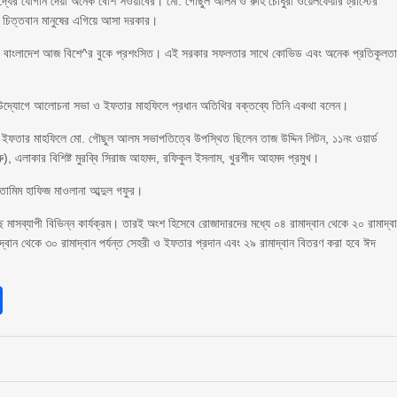
দ্যের যোগান দেয়া অনেক বেশি সওয়াবের। মো. গৌছুল আলম ও রুহি চৌধুরী ওয়েলফেয়ার ট্রাস্টের
ং চিত্তবান মানুষের এগিয়ে আসা দরকার।
তৃত্বে বাংলাদেশ আজ বিশে^র বুকে প্রশংসিত। এই সরকার সফলতার সাথে কোভিড এবং অনেক প্রতিকূলত
টের উদ্যোগে আলোচনা সভা ও ইফতার মাহফিলে প্রধান অতিথির বক্তব্যে তিনি একথা বলেন।
িয়ে ইফতার মাহফিলে মো. গৌছুল আলম সভাপতিত্বে উপস্থিত ছিলেন তাজ উদ্দিন লিটন, ১১নং ওয়ার্ড
), এলাকার বিশিষ্ট মুরব্বি সিরাজ আহমদ, রফিকুল ইসলাম, খুরশীদ আহমদ প্রমুখ।
তামিম হাফিজ মাওলানা আব্দুল গফুর।
েছে মাসব্যাপী বিভিন্ন কার্যক্রম। তারই অংশ হিসেবে রোজাদারদের মধ্যে ০৪ রামাদ্বান থেকে ২০ রামাদ্ব
াদ্বান থেকে ৩০ রামাদ্বান পর্যন্ত সেহরী ও ইফতার প্রদান এবং ২৯ রামাদ্বান বিতরণ করা হবে ঈদ
sApp
int
Share