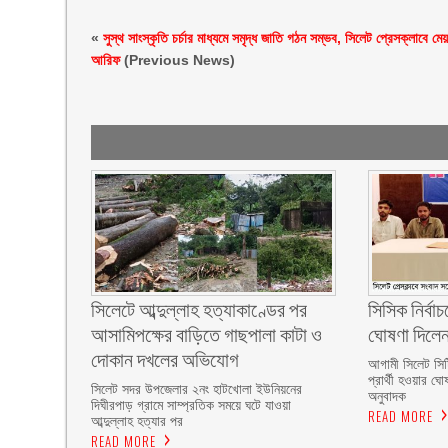
«
সুস্থ সাংস্কৃতি চর্চার মাধ্যমে সমৃদ্ধ জাতি গঠন সম্ভব, সিলেট প্রেসক্লাবে মে
আরিফ
(Previous News)
সিলেটে আব্দুল্লাহ হত্যাকাণ্ডের পর
সিসিক নির্বাচন
আসামিপক্ষের বাড়িতে গাছপালা কাটা ও
ঘোষণা দিলে
দোকান দখলের অভিযোগ
আগামী সিলেট সিটি
প্রার্থী হওয়ার ঘো
সিলেট সদর উপজেলার ২নং হাটখোলা ইউনিয়নের
অনুবাদক
দিঘীরপাড় গ্রামে সাম্প্রতিক সময়ে ঘটে যাওয়া
READ MORE
আব্দুল্লাহ হত্যার পর
READ MORE