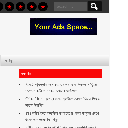
Search
for:
সাহিত্য
সর্বশেষ
সিলেটে আব্দুল্লাহ হত্যাকাণ্ডের পর আসামিপক্ষের বাড়িতে
গাছপালা কাটা ও দোকান দখলের অভিযোগ
সিসিক নির্বাচনে স্বতন্ত্র মেয়র প্রার্থীতা ঘোষণা দিলেন শিক্ষক
আহমদ ইয়াসিন
এমএ করিম ইবনে মচ্ছব্বির বাংলাদেশের সকল মানুষের চোখে
ছিলেন এক নজরকাড়া মানুষ ‎
রোটারি ক্লাব অব সিলেট পাইওনিয়ারের বৃক্ষরোপণ কর্মসূচি