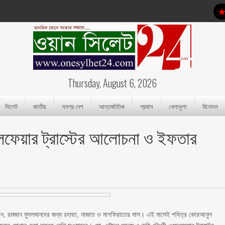
Thursday, August 6, 2026
সিলেট
জাতীয়
সমগ্র দেশ
আন্তর্জাতিক
প্রবাস
খেলাধুলা
বিনোদন
লফেয়ার ট্রাস্টের আলোচনা ও ইফতার
েছেন, রমজান মুসলমানদের জন্য রহমত, নাজাত ও মাগফিরাতের মাস। এই মাসেই পবিত্র কোরআনুল