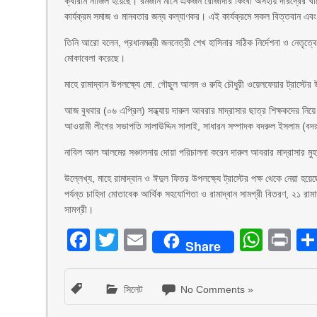
ক্বারীম নাজিল হয়েছে। রমজান মাসে একজন রোজাদার কিংবা অসহায় দরিদ্রের খা
কার্যক্রম সমাজ ও মানবতার জন্য কল্যাণকর। এই কার্যক্রমে সকল বিত্তবান এব
তিনি আরো বলেন, প্রধানমন্ত্রী জননেত্রী শেখ হাসিনার সঠিক নির্দেশনা ও নে
মোকাবেলা করেছে।
মাহে রামাদ্বান উপলক্ষ্যে মো. গৌছুল আলম ও রুহি চৌধুরী ওয়েলফেয়ার ট্রাস্
আজ বুধবার (০৬ এপ্রিল) সন্ধ্যায় দারুল আবরার মাদ্রাসার ছাত্র শিক্ষকদের ন
আওয়ামী লীগের সভাপতি সালাউদ্দিন সালাই, সাধারন সম্পাদক বদরুল ইসলাম (বদরু
নাবিল আল আলমের সঞ্চালনায় দোয়া পরিচালনা করেন দারুল আবরার মাদ্রাসার মুহ
উল্লেখ্য, মাহে রামাদ্বান ও ঈদুল ফিতর উপলক্ষ্যে ট্রাস্টের পক্ষ থেকে নেয়া হয়
পর্যন্ত চাহিদা মোতাবেক আর্থিক সহযোগিতা ও রামাদ্বান সামগ্রী বিতরণ, ২১ রাম
সামগ্রী।
Facebook
Twitter
Email
What
Pr
Share
সিলেট
No Comments »