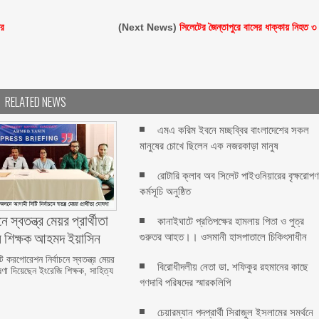
য়র
(Next News)
সিলেটের জৈন্তাপুরে বাসের ধাক্কায় নিহত ৩
RELATED NEWS
এমএ করিম ইবনে মচ্ছব্বির বাংলাদেশের সকল
মানুষের চোখে ছিলেন এক নজরকাড়া মানুষ ‎
রোটারি ক্লাব অব সিলেট পাইওনিয়ারের বৃক্ষরোপ
কর্মসূচি অনুষ্ঠিত
ে স্বতন্ত্র মেয়র প্রার্থীতা
কানাইঘাটে প্রতিপক্ষের হামলায় পিতা ও পুত্র
ন শিক্ষক আহমদ ইয়াসিন
গুরুতর আহত।। ওসমানী হাসপাতালে চিকিৎসাধীন
 করপোরেশন নির্বাচনে স্বতন্ত্র মেয়র
বিরোধীদলীয় নেতা ডা. শফিকুর রহমানের কাছে
ষণা দিয়েছেন ইংরেজি শিক্ষক, সাহিত্য
গণদাবি পরিষদের স্মারকলিপি ‎
চেয়ারম্যান পদপ্রার্থী সিরাজুল ইসলামের সমর্থনে