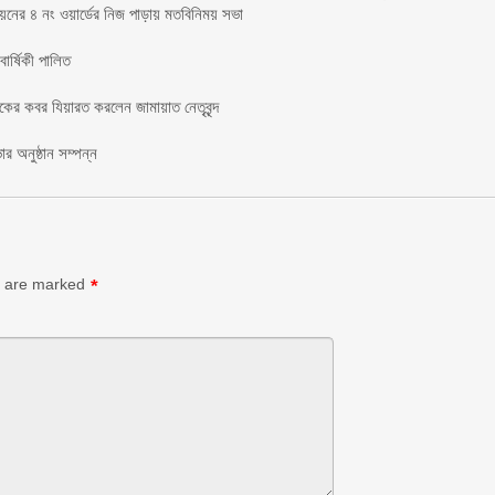
য়নের ৪ নং ওয়ার্ডের নিজ পাড়ায় মতবিনিময় সভা
র্ষিকী পালিত ‎​
াকের কবর যিয়ারত করলেন জামায়াত নেতৃবৃন্দ ‎
র অনুষ্ঠান সম্পন্ন
s are marked
*