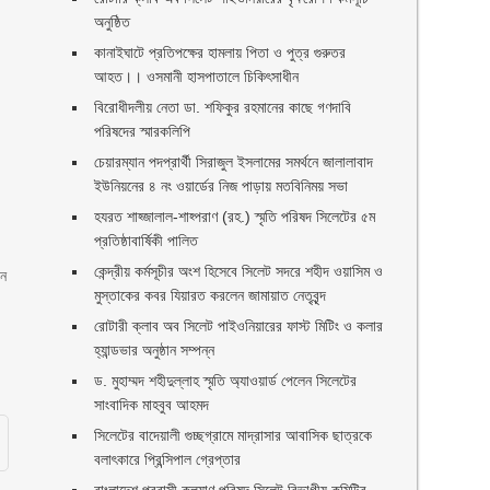
অনুষ্ঠিত
কানাইঘাটে প্রতিপক্ষের হামলায় পিতা ও পুত্র গুরুতর
া
আহত।। ওসমানী হাসপাতালে চিকিৎসাধীন
বিরোধীদলীয় নেতা ডা. শফিকুর রহমানের কাছে গণদাবি
পরিষদের স্মারকলিপি ‎
চেয়ারম্যান পদপ্রার্থী সিরাজুল ইসলামের সমর্থনে জালালাবাদ
ইউনিয়নের ৪ নং ওয়ার্ডের নিজ পাড়ায় মতবিনিময় সভা
হযরত শাহ্জালাল-শাহ্পরাণ (রহ.) স্মৃতি পরিষদ সিলেটের ৫ম
প্রতিষ্ঠাবার্ষিকী পালিত ‎​
কেন্দ্রীয় কর্মসূচীর অংশ হিসেবে সিলেট সদরে শহীদ ওয়াসিম ও
ান
মুস্তাকের কবর যিয়ারত করলেন জামায়াত নেতৃবৃন্দ ‎
রোটারী ক্লাব অব সিলেট পাইওনিয়ারের ফাস্ট মিটিং ও কলার
হ্যান্ডভার অনুষ্ঠান সম্পন্ন
ড. মুহাম্মদ শহীদুল্লাহ স্মৃতি অ্যাওয়ার্ড পেলেন সিলেটের
সাংবাদিক মাহবুব আহমদ
সিলেটের বাদেয়ালী গুচ্ছগ্রামে মাদ্রাসার আবাসিক ছাত্রকে
বলাৎকারে প্রিন্সিপাল গ্রেপ্তার ‎