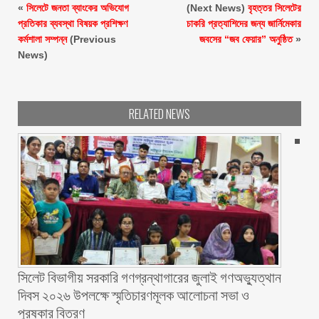
«
সিলেটে জনতা ব্যাংকের অভিযোগ
(Next News)
বৃহত্তর সিলেটের
প্রতিকার ব্যবস্থা বিষয়ক প্রশিক্ষণ
চাকরি প্রত্যাশিদের জন্য জার্নিমেকার
কর্মশালা সম্পন্ন
(Previous
জবসের “জব ফেয়ার” অনুষ্ঠিত
»
News)
RELATED NEWS
সিলেট বিভাগীয় সরকারি গণগ্রন্থাগারের জুলাই গণঅভ্যুত্থান
দিবস ২০২৬ উপলক্ষে স্মৃতিচারণমূলক আলোচনা সভা ও
পুরষ্কার বিতরণ ‎ ‎