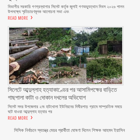
বিভাগীয় সরকারি গণগ্রন্থাগার সিলেট কর্তৃক জুলাই গণঅভ্যুত্থান দিবস ২০২৬ পালন
উপলক্ষ্যে স্মৃতিচারণমূলক আলোচনা সভা এবং
READ MORE
সিলেটে আব্দুল্লাহ হত্যাকাণ্ডের পর আসামিপক্ষের বাড়িতে
গাছপালা কাটা ও দোকান দখলের অভিযোগ
সিলেট সদর উপজেলার ২নং হাটখোলা ইউনিয়নের দিঘীরপাড় গ্রামে সাম্প্রতিক সময়ে
ঘটে যাওয়া আব্দুল্লাহ হত্যার পর
READ MORE
সিসিক নির্বাচনে স্বতন্ত্র মেয়র প্রার্থীতা ঘোষণা দিলেন শিক্ষক আহমদ ইয়াসিন