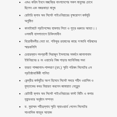
এমএ করিম ইবনে মচ্ছব্বির বাংলাদেশের সকল মানুষের চোখে
ছিলেন এক নজরকাড়া মানুষ ‎
রোটারি ক্লাব অব সিলেট পাইওনিয়ারের বৃক্ষরোপণ কর্মসূচি
অনুষ্ঠিত
কানাইঘাটে প্রতিপক্ষের হামলায় পিতা ও পুত্র গুরুতর আহত।।
ওসমানী হাসপাতালে চিকিৎসাধীন
বিরোধীদলীয় নেতা ডা. শফিকুর রহমানের কাছে গণদাবি পরিষদের
স্মারকলিপি ‎
চেয়ারম্যান পদপ্রার্থী সিরাজুল ইসলামের সমর্থনে জালালাবাদ
ইউনিয়নের ৪ নং ওয়ার্ডের নিজ পাড়ায় মতবিনিময় সভা
হযরত শাহ্জালাল-শাহ্পরাণ (রহ.) স্মৃতি পরিষদ সিলেটের ৫ম
প্রতিষ্ঠাবার্ষিকী পালিত ‎​
কেন্দ্রীয় কর্মসূচীর অংশ হিসেবে সিলেট সদরে শহীদ ওয়াসিম ও
মুস্তাকের কবর যিয়ারত করলেন জামায়াত নেতৃবৃন্দ ‎
রোটারী ক্লাব অব সিলেট পাইওনিয়ারের ফাস্ট মিটিং ও কলার
হ্যান্ডভার অনুষ্ঠান সম্পন্ন
ড. মুহাম্মদ শহীদুল্লাহ স্মৃতি অ্যাওয়ার্ড পেলেন সিলেটের
সাংবাদিক মাহবুব আহমদ