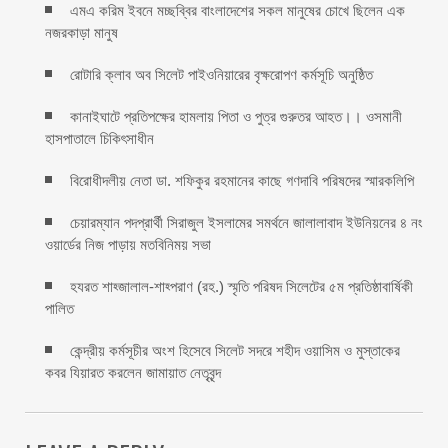
এমএ করিম ইবনে মচ্ছব্বির বাংলাদেশের সকল মানুষের চোখে ছিলেন এক
নজরকাড়া মানুষ ‎
রোটারি ক্লাব অব সিলেট পাইওনিয়ারের বৃক্ষরোপণ কর্মসূচি অনুষ্ঠিত
কানাইঘাটে প্রতিপক্ষের হামলায় পিতা ও পুত্র গুরুতর আহত।। ওসমানী
হাসপাতালে চিকিৎসাধীন
বিরোধীদলীয় নেতা ডা. শফিকুর রহমানের কাছে গণদাবি পরিষদের স্মারকলিপি ‎
চেয়ারম্যান পদপ্রার্থী সিরাজুল ইসলামের সমর্থনে জালালাবাদ ইউনিয়নের ৪ নং
ওয়ার্ডের নিজ পাড়ায় মতবিনিময় সভা
হযরত শাহ্জালাল-শাহ্পরাণ (রহ.) স্মৃতি পরিষদ সিলেটের ৫ম প্রতিষ্ঠাবার্ষিকী
পালিত ‎​
কেন্দ্রীয় কর্মসূচীর অংশ হিসেবে সিলেট সদরে শহীদ ওয়াসিম ও মুস্তাকের
কবর যিয়ারত করলেন জামায়াত নেতৃবৃন্দ ‎