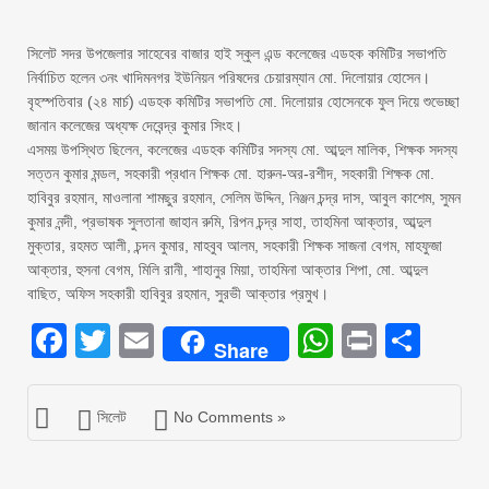
সিলেট সদর উপজেলার সাহেবের বাজার হাই স্কুল এন্ড কলেজের এডহক কমিটির সভাপতি
নির্বাচিত হলেন ৩নং খাদিমনগর ইউনিয়ন পরিষদের চেয়ারম্যান মো. দিলোয়ার হোসেন।
বৃহস্পতিবার (২৪ মার্চ) এডহক কমিটির সভাপতি মো. দিলোয়ার হোসেনকে ফুল দিয়ে শুভেচ্ছা
জানান কলেজের অধ্যক্ষ দেবেন্দ্র কুমার সিংহ।
এসময় উপস্থিত ছিলেন, কলেজের এডহক কমিটির সদস্য মো. আব্দুল মালিক, শিক্ষক সদস্য
সত্তন কুমার মন্ডল, সহকারী প্রধান শিক্ষক মো. হারুন-অর-রশীদ, সহকারী শিক্ষক মো.
হাবিবুর রহমান, মাওলানা শামছুর রহমান, সেলিম উদ্দিন, নিঞ্জন চন্দ্র দাস, আবুল কাশেম, সুমন
কুমার নন্দী, প্রভাষক সুলতানা জাহান রুমি, রিপন চন্দ্র সাহা, তাহমিনা আক্তার, আব্দুল
মুক্তার, রহমত আলী, চন্দন কুমার, মাহবুব আলম, সহকারী শিক্ষক সাজনা বেগম, মাহফুজা
আক্তার, হুসনা বেগম, মিলি রানী, শাহানুর মিয়া, তাহমিনা আক্তার শিপা, মো. আব্দুল
বাছিত, অফিস সহকারী হাবিবুর রহমান, সুরভী আক্তার প্রমুখ।
Facebook
Twitter
Email
WhatsAp
Print
Sha
Share
সিলেট
No Comments »