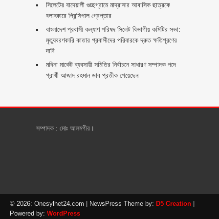
সিলেটের বাদেয়ালী গুচ্ছগ্রামে মাদ্রাসার আবাসিক ছাত্রকে
বলাৎকারে প্রিন্সিপাল গ্রেপ্তার ‎
বাংলাদেশ প্রবাসী কল্যাণ পরিষদ সিলেট বিভাগীয় কমিটির সভা:
মৃত্যুবরণকারি কাতার প্রবাসীদের পরিবারকে দ্রুত ক্ষতিপূরণের
দাবি
মদিনা মার্কেট ব্যবসায়ী সমিতির নির্বাচনে সাধারণ সম্পাদক পদে
প্রার্থী আজাদ রহমান ডাব প্রতীক পেয়েছেন ‎
সম্পাদক : মোঃ আলমগীর।
© 2026: Onesylhet24.com
| NewsPress Theme by:
D5 Creation
|
Powered by:
WordPress