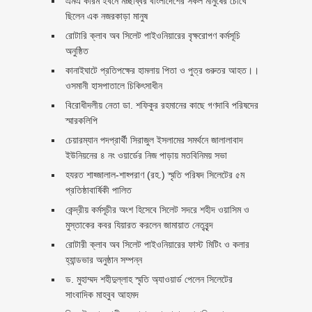
এমএ করিম ইবনে মচ্ছব্বির বাংলাদেশের সকল মানুষের চোখে
ছিলেন এক নজরকাড়া মানুষ ‎
রোটারি ক্লাব অব সিলেট পাইওনিয়ারের বৃক্ষরোপণ কর্মসূচি
অনুষ্ঠিত
কানাইঘাটে প্রতিপক্ষের হামলায় পিতা ও পুত্র গুরুতর আহত।।
ওসমানী হাসপাতালে চিকিৎসাধীন
বিরোধীদলীয় নেতা ডা. শফিকুর রহমানের কাছে গণদাবি পরিষদের
স্মারকলিপি ‎
চেয়ারম্যান পদপ্রার্থী সিরাজুল ইসলামের সমর্থনে জালালাবাদ
ইউনিয়নের ৪ নং ওয়ার্ডের নিজ পাড়ায় মতবিনিময় সভা
হযরত শাহ্জালাল-শাহ্পরাণ (রহ.) স্মৃতি পরিষদ সিলেটের ৫ম
প্রতিষ্ঠাবার্ষিকী পালিত ‎​
কেন্দ্রীয় কর্মসূচীর অংশ হিসেবে সিলেট সদরে শহীদ ওয়াসিম ও
মুস্তাকের কবর যিয়ারত করলেন জামায়াত নেতৃবৃন্দ ‎
রোটারী ক্লাব অব সিলেট পাইওনিয়ারের ফাস্ট মিটিং ও কলার
হ্যান্ডভার অনুষ্ঠান সম্পন্ন
ড. মুহাম্মদ শহীদুল্লাহ স্মৃতি অ্যাওয়ার্ড পেলেন সিলেটের
সাংবাদিক মাহবুব আহমদ