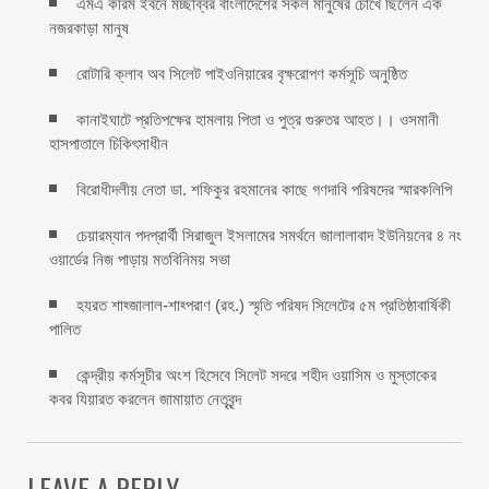
এমএ করিম ইবনে মচ্ছব্বির বাংলাদেশের সকল মানুষের চোখে ছিলেন এক
নজরকাড়া মানুষ ‎
রোটারি ক্লাব অব সিলেট পাইওনিয়ারের বৃক্ষরোপণ কর্মসূচি অনুষ্ঠিত
কানাইঘাটে প্রতিপক্ষের হামলায় পিতা ও পুত্র গুরুতর আহত।। ওসমানী
হাসপাতালে চিকিৎসাধীন
বিরোধীদলীয় নেতা ডা. শফিকুর রহমানের কাছে গণদাবি পরিষদের স্মারকলিপি ‎
চেয়ারম্যান পদপ্রার্থী সিরাজুল ইসলামের সমর্থনে জালালাবাদ ইউনিয়নের ৪ নং
ওয়ার্ডের নিজ পাড়ায় মতবিনিময় সভা
হযরত শাহ্জালাল-শাহ্পরাণ (রহ.) স্মৃতি পরিষদ সিলেটের ৫ম প্রতিষ্ঠাবার্ষিকী
পালিত ‎​
কেন্দ্রীয় কর্মসূচীর অংশ হিসেবে সিলেট সদরে শহীদ ওয়াসিম ও মুস্তাকের
কবর যিয়ারত করলেন জামায়াত নেতৃবৃন্দ ‎
LEAVE A REPLY