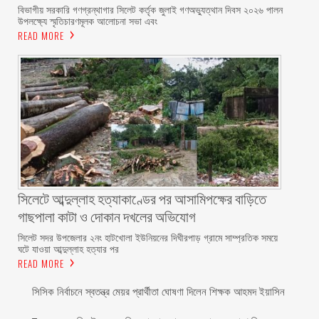
বিভাগীয় সরকারি গণগ্রন্থাগার সিলেট কর্তৃক জুলাই গণঅভ্যুত্থান দিবস ২০২৬ পালন
উপলক্ষ্যে স্মৃতিচারণমূলক আলোচনা সভা এবং
READ MORE
সিলেটে আব্দুল্লাহ হত্যাকাণ্ডের পর আসামিপক্ষের বাড়িতে
গাছপালা কাটা ও দোকান দখলের অভিযোগ
সিলেট সদর উপজেলার ২নং হাটখোলা ইউনিয়নের দিঘীরপাড় গ্রামে সাম্প্রতিক সময়ে
ঘটে যাওয়া আব্দুল্লাহ হত্যার পর
READ MORE
সিসিক নির্বাচনে স্বতন্ত্র মেয়র প্রার্থীতা ঘোষণা দিলেন শিক্ষক আহমদ ইয়াসিন