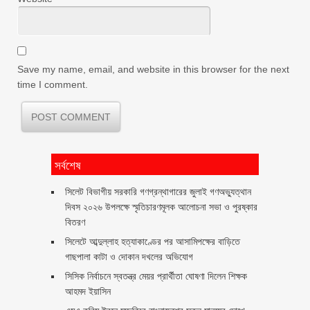
Save my name, email, and website in this browser for the next
time I comment.
সর্বশেষ
সিলেট বিভাগীয় সরকারি গণগ্রন্থাগারের জুলাই গণঅভ্যুত্থান
দিবস ২০২৬ উপলক্ষে স্মৃতিচারণমূলক আলোচনা সভা ও পুরষ্কার
বিতরণ ‎ ‎
সিলেটে আব্দুল্লাহ হত্যাকাণ্ডের পর আসামিপক্ষের বাড়িতে
গাছপালা কাটা ও দোকান দখলের অভিযোগ
সিসিক নির্বাচনে স্বতন্ত্র মেয়র প্রার্থীতা ঘোষণা দিলেন শিক্ষক
আহমদ ইয়াসিন