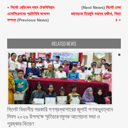
«
সিলেট মেডিকেল ল্যাব টেকনিশিয়ান
(Next News)
সিলেট-ঢাকা
এসোসিয়েশনের প্রতিনিধি সম্মেলন
মহাসড়কে ত্রিমূখি ভয়াবহ দুর্ঘটনা, নিহত
সম্পন্ন
(Previous News)
৪
»
RELATED NEWS
সিলেট বিভাগীয় সরকারি গণগ্রন্থাগারের জুলাই গণঅভ্যুত্থান
দিবস ২০২৬ উপলক্ষে স্মৃতিচারণমূলক আলোচনা সভা ও
পুরষ্কার বিতরণ ‎ ‎