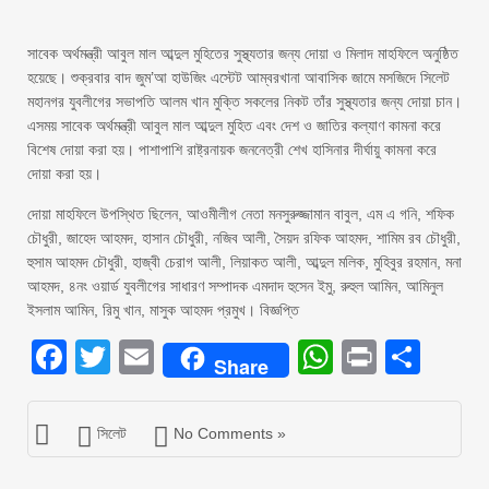
সাবেক অর্থমন্ত্রী আবুল মাল আব্দুল মুহিতের সুস্থ্যতার জন্য দোয়া ও মিলাদ মাহফিলে অনুষ্ঠিত
হয়েছে। শুক্রবার বাদ জুম’আ হাউজিং এস্টেট আম্বরখানা আবাসিক জামে মসজিদে সিলেট
মহানগর যুবলীগের সভাপতি আলম খান মুক্তি সকলের নিকট তাঁর সুস্থ্যতার জন্য দোয়া চান।
এসময় সাবেক অর্থমন্ত্রী আবুল মাল আব্দুল মুহিত এবং দেশ ও জাতির কল্যাণ কামনা করে
বিশেষ দোয়া করা হয়। পাশাপাশি রাষ্ট্রনায়ক জননেত্রী শেখ হাসিনার দীর্ঘায়ু কামনা করে
দোয়া করা হয়।
দোয়া মাহফিলে উপস্থিত ছিলেন, আওমীলীগ নেতা মনসুরুজ্জামান বাবুল, এম এ গনি, শফিক
চৌধুরী, জাহেদ আহমদ, হাসান চৌধুরী, নজিব আলী, সৈয়দ রফিক আহমদ, শামিম রব চৌধুরী,
হুসাম আহমদ চৌধুরী, হাজ্বী চেরাগ আলী, লিয়াকত আলী, আব্দুল মলিক, মুহিবুর রহমান, মনা
আহমদ, ৪নং ওয়ার্ড যুবলীগের সাধারণ সম্পাদক এমদাদ হুসেন ইমু, রুহুল আমিন, আমিনুল
ইসলাম আমিন, রিমু খান, মাসুক আহমদ প্রমুখ। বিজ্ঞপ্তি
Facebook
Twitter
Email
WhatsAp
Print
Sha
Share
সিলেট
No Comments »