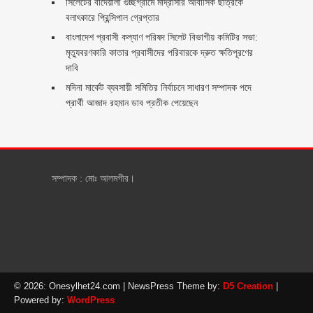
সিলেটের বাদেয়ালী গুচ্ছগ্রামে মাদ্রাসার আবাসিক ছাত্রকে
বলাৎকারে প্রিন্সিপাল গ্রেপ্তার ‎
বাংলাদেশ প্রবাসী কল্যাণ পরিষদ সিলেট বিভাগীয় কমিটির সভা:
মৃত্যুবরণকারি কাতার প্রবাসীদের পরিবারকে দ্রুত ক্ষতিপূরণের
দাবি
মদিনা মার্কেট ব্যবসায়ী সমিতির নির্বাচনে সাধারণ সম্পাদক পদে
প্রার্থী আজাদ রহমান ডাব প্রতীক পেয়েছেন ‎
সম্পাদক : মোঃ আলমগীর।
© 2026: Onesylhet24.com
| NewsPress Theme by:
D5 Creation
|
Powered by:
WordPress