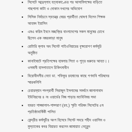
সিলেটে আব্দুল্লাহ হত্যাকাণ্ডের পর আসামিপক্ষের বাড়িতে
গাছপালা কাটা ও দোকান দখলের অভিযোগ
সিসিক নির্বাচনে স্বতন্ত্র মেয়র প্রার্থীতা ঘোষণা দিলেন শিক্ষক
আহমদ ইয়াসিন
এমএ করিম ইবনে মচ্ছব্বির বাংলাদেশের সকল মানুষের চোখে
ছিলেন এক নজরকাড়া মানুষ ‎
রোটারি ক্লাব অব সিলেট পাইওনিয়ারের বৃক্ষরোপণ কর্মসূচি
অনুষ্ঠিত
কানাইঘাটে প্রতিপক্ষের হামলায় পিতা ও পুত্র গুরুতর আহত।।
ওসমানী হাসপাতালে চিকিৎসাধীন
বিরোধীদলীয় নেতা ডা. শফিকুর রহমানের কাছে গণদাবি পরিষদের
স্মারকলিপি ‎
চেয়ারম্যান পদপ্রার্থী সিরাজুল ইসলামের সমর্থনে জালালাবাদ
ইউনিয়নের ৪ নং ওয়ার্ডের নিজ পাড়ায় মতবিনিময় সভা
হযরত শাহ্জালাল-শাহ্পরাণ (রহ.) স্মৃতি পরিষদ সিলেটের ৫ম
প্রতিষ্ঠাবার্ষিকী পালিত ‎​
কেন্দ্রীয় কর্মসূচীর অংশ হিসেবে সিলেট সদরে শহীদ ওয়াসিম ও
মুস্তাকের কবর যিয়ারত করলেন জামায়াত নেতৃবৃন্দ ‎