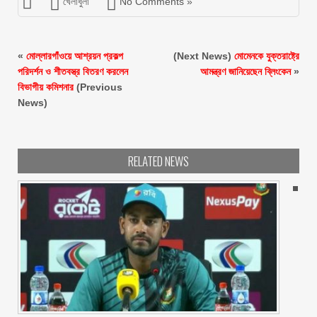
খেলাধুলা
No Comments »
«
মোল্লারগাঁওয়ে আশ্রয়ন প্রকল্প
(Next News)
মোমেনকে যুক্তরাষ্ট্রে
পরিদর্শন ও শীতবস্ত্র বিতরণ করলেন
আমন্ত্রণ জানিয়েছেন ব্লিংকেন
»
বিভাগীয় কমিশনার
(Previous
News)
RELATED NEWS