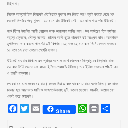
টাইগার্স।
সিলেট আন্তর্জাতিক ক্রিকেট স্টেডিয়ামে বুধবার টস জিতে আগে ব্যাট করতে নেমে শুরু
থেকেই বিপর্যয়ে পড়ে খুলনা। ১২ রানে চার উইকেট নেই। ৩২ রানে পড়ে পাঁচ উইকেট।
হার্ড হিটার ইয়াসির আলী গোল্ডেন ডাক আরাফাত সানির বলে। টপ অর্ডারের তিন ব্যাটার
আন্দ্রে ফ্লেচার, সৌম্য সরকার, জাকের আলী ছুতে পারেননি দুই অঙ্কের রান। অধিনায়ক
মুশফিকও রোধ করতে পারেননি এই বিপর্যয়। ১২ বলে ১২ রান করে তিনি ফেরেন সাজঘরে।
১৮ বলে ১৭ রানে ফেরেন মেহেদী হাসান।
উইকেট যাওয়ার মিছিলে এক প্রান্ত আগলে রেখে খেলেছেন জিম্বাবুয়ের সিকান্দার রাজা।
৫০ বলে তিনি খেলেন ৬৪ রানের ইনিংস মেরামতি ইনিংস। তার ইনিংস সাজানো পাঁচটি চার
ও চারটি ছক্কায়।
পেরেরা ১০ বলে করেন ১২ রান। রুয়েল মিয়া ৯ বলে থাকেন ৮ রানে অপরাজিত। বল হাতে
ঢাকার হয়ে আরাফাত সানি ও আজমতউল্লাহ দুটি, রুবেল হোসেন, ফারুকি, কায়েস নেন
একটি করে উইকেট।
Facebook
Twitter
Email
WhatsAp
Print
Sha
Share