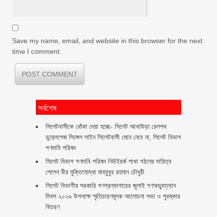
Save my name, email, and website in this browser for the next
time I comment.
সর্বশেষ
‎সিলেটবাসীকে ধোঁকা দেয়া হচ্ছে- সিলেট আখাউড়া রেলপথ
ডুয়েলগেজ সিঙ্গেল লাইন সিলেটবাসী মেনে নেবে না, সিলেট বিভাগ
গণদাবি পরিষদ
সিলেট বিভাগ গণদাবি পরিষদ নিউইয়র্ক শাখা গঠনের দায়িত্ব
পেলেন বীর মুক্তিযোদ্ধা মাহবুবুর রহমান চৌধুরী ‎ ‎
সিলেট বিভাগীয় সরকারি গণগ্রন্থাগারের জুলাই গণঅভ্যুত্থান
দিবস ২০২৬ উপলক্ষে স্মৃতিচারণমূলক আলোচনা সভা ও পুরষ্কার
বিতরণ ‎ ‎