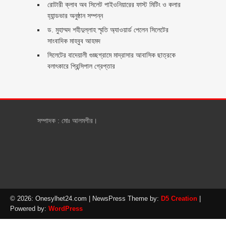
রোটারী ক্লাব অব সিলেট পাইওনিয়ারের ফাস্ট মিটিং ও কলার
হ্যান্ডভার অনুষ্ঠান সম্পন্ন
ড. মুহাম্মদ শহীদুল্লাহ স্মৃতি অ্যাওয়ার্ড পেলেন সিলেটের
সাংবাদিক মাহবুব আহমদ
সিলেটের বাদেয়ালী গুচ্ছগ্রামে মাদ্রাসার আবাসিক ছাত্রকে
বলাৎকারে প্রিন্সিপাল গ্রেপ্তার ‎
সম্পাদক : মোঃ আলমগীর।
© 2026: Onesylhet24.com
| NewsPress Theme by:
D5 Creation
|
Powered by:
WordPress