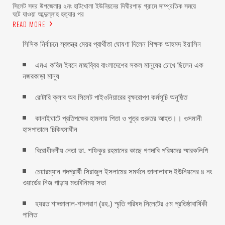
সিলেট সদর উপজেলার ২নং হাটখোলা ইউনিয়নের দিঘীরপাড় গ্রামে সাম্প্রতিক সময়ে
ঘটে যাওয়া আব্দুল্লাহ হত্যার পর
READ MORE
সিসিক নির্বাচনে স্বতন্ত্র মেয়র প্রার্থীতা ঘোষণা দিলেন শিক্ষক আহমদ ইয়াসিন
এমএ করিম ইবনে মচ্ছব্বির বাংলাদেশের সকল মানুষের চোখে ছিলেন এক
নজরকাড়া মানুষ ‎
রোটারি ক্লাব অব সিলেট পাইওনিয়ারের বৃক্ষরোপণ কর্মসূচি অনুষ্ঠিত
কানাইঘাটে প্রতিপক্ষের হামলায় পিতা ও পুত্র গুরুতর আহত।। ওসমানী
হাসপাতালে চিকিৎসাধীন
বিরোধীদলীয় নেতা ডা. শফিকুর রহমানের কাছে গণদাবি পরিষদের স্মারকলিপি ‎
চেয়ারম্যান পদপ্রার্থী সিরাজুল ইসলামের সমর্থনে জালালাবাদ ইউনিয়নের ৪ নং
ওয়ার্ডের নিজ পাড়ায় মতবিনিময় সভা
হযরত শাহ্জালাল-শাহ্পরাণ (রহ.) স্মৃতি পরিষদ সিলেটের ৫ম প্রতিষ্ঠাবার্ষিকী
পালিত ‎​