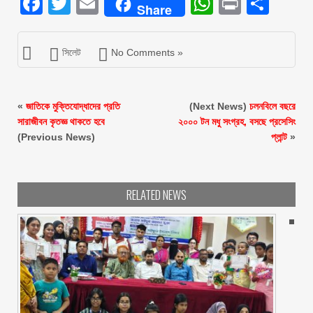
Facebook
Twitter
Email
WhatsAp
Print
Sha
Share
সিলেট
No Comments »
«
জাতিকে মুক্তিযোদ্ধাদের প্রতি
(Next News)
চলনবিলে বছরে
সারাজীবন কৃতজ্ঞ থাকতে হবে
২০০০ টন মধু সংগ্রহ, বসছে প্রসেসিং
(Previous News)
প্লান্ট
»
RELATED NEWS