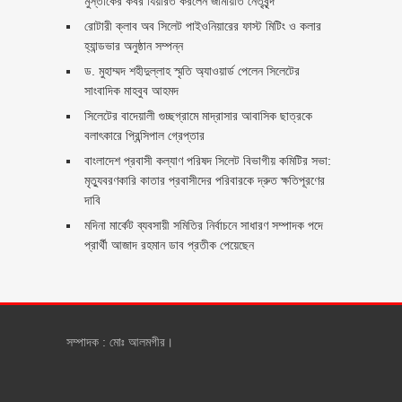
মুস্তাকের কবর যিয়ারত করলেন জামায়াত নেতৃবৃন্দ ‎
রোটারী ক্লাব অব সিলেট পাইওনিয়ারের ফাস্ট মিটিং ও কলার
হ্যান্ডভার অনুষ্ঠান সম্পন্ন
ড. মুহাম্মদ শহীদুল্লাহ স্মৃতি অ্যাওয়ার্ড পেলেন সিলেটের
সাংবাদিক মাহবুব আহমদ
সিলেটের বাদেয়ালী গুচ্ছগ্রামে মাদ্রাসার আবাসিক ছাত্রকে
বলাৎকারে প্রিন্সিপাল গ্রেপ্তার ‎
বাংলাদেশ প্রবাসী কল্যাণ পরিষদ সিলেট বিভাগীয় কমিটির সভা:
মৃত্যুবরণকারি কাতার প্রবাসীদের পরিবারকে দ্রুত ক্ষতিপূরণের
দাবি
মদিনা মার্কেট ব্যবসায়ী সমিতির নির্বাচনে সাধারণ সম্পাদক পদে
প্রার্থী আজাদ রহমান ডাব প্রতীক পেয়েছেন ‎
সম্পাদক : মোঃ আলমগীর।