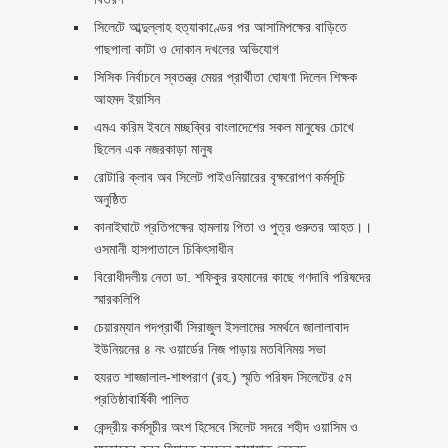
সিলেটে আব্দুল্লাহ হত্যাকাণ্ডের পর আসামিপক্ষের বাড়িতে
গাছপালা কাটা ও দোকান দখলের অভিযোগ
সিসিক নির্বাচনে স্বতন্ত্র মেয়র প্রার্থীতা ঘোষণা দিলেন শিক্ষক
আহমদ ইয়াসিন
এমএ করিম ইবনে মচ্ছব্বির বাংলাদেশের সকল মানুষের চোখে
ছিলেন এক নজরকাড়া মানুষ ‎
রোটারি ক্লাব অব সিলেট পাইওনিয়ারের বৃক্ষরোপণ কর্মসূচি
অনুষ্ঠিত
কানাইঘাটে প্রতিপক্ষের হামলায় পিতা ও পুত্র গুরুতর আহত।।
ওসমানী হাসপাতালে চিকিৎসাধীন
বিরোধীদলীয় নেতা ডা. শফিকুর রহমানের কাছে গণদাবি পরিষদের
স্মারকলিপি ‎
চেয়ারম্যান পদপ্রার্থী সিরাজুল ইসলামের সমর্থনে জালালাবাদ
ইউনিয়নের ৪ নং ওয়ার্ডের নিজ পাড়ায় মতবিনিময় সভা
হযরত শাহ্জালাল-শাহ্পরাণ (রহ.) স্মৃতি পরিষদ সিলেটের ৫ম
প্রতিষ্ঠাবার্ষিকী পালিত ‎​
কেন্দ্রীয় কর্মসূচীর অংশ হিসেবে সিলেট সদরে শহীদ ওয়াসিম ও