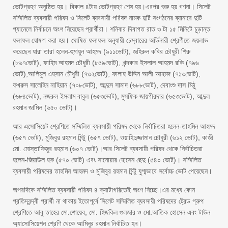
ভোটগ্রহণ অনুষ্ঠিত হয়। বিকাল ৪টায় ভোটগ্রহণ শেষ হয়।এরপর শুরু হয় গণনা। সিলেট
সম্মিলিত ব্যবসায়ী পরিষদ ও সিলেট ব্যবসায়ী পরিষদ নামক দুটি সংগঠনের ব্যানারে দুটি
প্যানেলে নির্বাচনে অংশ নিয়েছেন প্রার্থীরা। শনিবার দিবাগত রাত ৩ টা ১৫ মিনিটে চুড়ান্ত
ফলাফল ঘোষণা করা হয়। ঘোষিত ফলাফল অনুযায়ী চেম্বারের অর্ডিনারী শ্রেণীতে জয়লাভ
করেছেন যারা তারা হলেন-হুমায়ুন আহমদ (৯১১ভোট), জহিরুল কবির চৌধুরী শিরু
(৮৬৭ভোট), ফাহিম আহমদ চৌধুরী (৮৫৯ভোট), খন্দকার ইসলাল আহমদ রকি (৭৯৬
ভোট),আলিমুল এহসান চৌধুরী (৭৩২ভোট), ফালাহ উদ্দিন আলী আহমদ (৭১৩ভোট),
ফখরুস সালেহিন নাহিয়ান (৭০৮ভোট), আব্দুস সামাদ (৬৮৮ভোট), দেবাংশু দাস মিঠু
(৬৮৪ভোট), নজরুল ইসলাম বাবুল (৬৫৩ভোট), মুসফিক জায়গীরদার (৬৫৩ভোট), আব্দুল
রহমান জামিল (৬৫০ ভোট)।
আর এসোসিয়েট শ্রেণিতে সম্মিলিত ব্যবসায়ী পরিষদ থেকে নির্বাচিতরা হলেন-তাহমিন আহমদ
(৬৫৭ ভোট), মুজিবুর রহমান মিন্টু (৬৫৭ ভোট), ওয়াহিদুজ্জামান চৌধুরী (৬১২ ভোট), কাজী
মো. মোস্তাফিজুর রহমান (৬০৭ ভোট)।আর সিলেট ব্যবসায়ী পরিষদ থেকে নির্বাচিতরা
হলেন-জিয়াউল হক (৫৭০ ভোট) এবং সানোয়ার হোসেন ছেদু (৫৪০ ভোট)। সম্মিলিত
ব্যবসায়ী পরিষদের তাহমিন আহমদ ও মুজিবুর রহমান মিন্টু যুগ্মভাবে সর্বোচ্চ ভোট পেয়েছেন।
অপরদিকে সম্মিলিত ব্যবসায়ী পরিষদ ৪ ক্যাটাগরিতেই অংশ নিচ্ছে।এর মধ্যে কোন
প্রতিদ্বন্দ্বী প্রার্থী না থাকায় ইতোপূর্বে সিলেট সম্মিলিত ব্যবসায়ী পরিষদের ট্রেড গ্রুপ
শ্রেণিতে আবু তাহের মো.শোয়েব, মো. হিজকিল গুলজার ও মো.আতিক হোসেন এবং টাউন
অ্যাসোসিয়েশন শ্রেণি থেকে আমিনুর রহমান নির্বাচিত হন।