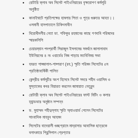
রোটারি ক্লাব অব সিলেট পাইওনিয়ারের বৃক্ষরোপণ কর্মসূচি
অনুষ্ঠিত
কানাইঘাটে প্রতিপক্ষের হামলায় পিতা ও পুত্র গুরুতর আহত।।
ওসমানী হাসপাতালে চিকিৎসাধীন
বিরোধীদলীয় নেতা ডা. শফিকুর রহমানের কাছে গণদাবি পরিষদের
স্মারকলিপি ‎
চেয়ারম্যান পদপ্রার্থী সিরাজুল ইসলামের সমর্থনে জালালাবাদ
ইউনিয়নের ৪ নং ওয়ার্ডের নিজ পাড়ায় মতবিনিময় সভা
হযরত শাহ্জালাল-শাহ্পরাণ (রহ.) স্মৃতি পরিষদ সিলেটের ৫ম
প্রতিষ্ঠাবার্ষিকী পালিত ‎​
কেন্দ্রীয় কর্মসূচীর অংশ হিসেবে সিলেট সদরে শহীদ ওয়াসিম ও
মুস্তাকের কবর যিয়ারত করলেন জামায়াত নেতৃবৃন্দ ‎
রোটারী ক্লাব অব সিলেট পাইওনিয়ারের ফাস্ট মিটিং ও কলার
হ্যান্ডভার অনুষ্ঠান সম্পন্ন
ড. মুহাম্মদ শহীদুল্লাহ স্মৃতি অ্যাওয়ার্ড পেলেন সিলেটের
সাংবাদিক মাহবুব আহমদ
সিলেটের বাদেয়ালী গুচ্ছগ্রামে মাদ্রাসার আবাসিক ছাত্রকে
বলাৎকারে প্রিন্সিপাল গ্রেপ্তার ‎