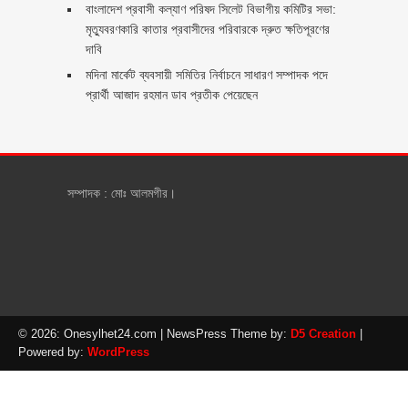
বাংলাদেশ প্রবাসী কল্যাণ পরিষদ সিলেট বিভাগীয় কমিটির সভা:
মৃত্যুবরণকারি কাতার প্রবাসীদের পরিবারকে দ্রুত ক্ষতিপূরণের
দাবি
মদিনা মার্কেট ব্যবসায়ী সমিতির নির্বাচনে সাধারণ সম্পাদক পদে
প্রার্থী আজাদ রহমান ডাব প্রতীক পেয়েছেন ‎
সম্পাদক : মোঃ আলমগীর।
© 2026: Onesylhet24.com
| NewsPress Theme by:
D5 Creation
|
Powered by:
WordPress