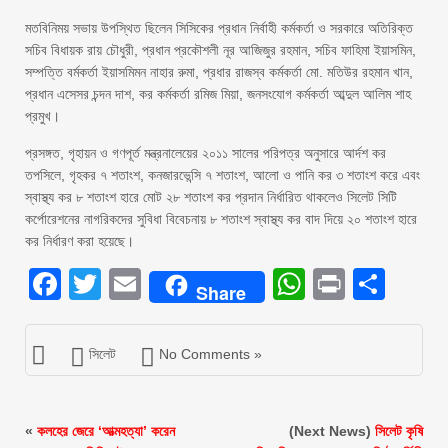
মতবিনিময় সভায় উপস্থিত ছিলেন সিসিকের প্রধান নির্বাহী কর্মকর্তা ও সরকারে অতিরিক্ত
সচিব বিধায়ক রায় চৌধুরী, প্রধান প্রকৌশলী নূর আজিজুর রহমান, সচিব ফাহিমা ইয়াসমিন,
সম্পত্তি বর্মকর্তা ইয়াসমিমন নাহার রুমা, প্রধার রাজস্ব কর্মকর্তা মো. মতিউর রহমান খান,
প্রধান এসেসর চন্দন দাশ, কর কর্মকর্তা রমিজ মিয়া, জনসংযোগ কর্মকর্তা আব্দুল আলিম শাহ
প্রমুখ।
প্রসঙ্গত, গৃহায়ন ও গণপূর্ত মন্ত্রনালেয়ের ২০১১ সালের পরিপত্র অনুসারে আর্দশ কর
তপসিলে, গৃহকর ৭ শতাংশ, কনজারভেন্সি ৭ শতাংশ, আলো ও পানি কর ৩ শতাংশ করে এবং
স্বাস্থ্য কর ৮ শতাংশ হারে মোট ২৮ শতাংশ কর প্রদান নির্ধারিত থাকলেও সিলেট সিটি
কর্পোরেশনের নাগরিকদের সুবিধা বিবেচনায় ৮ শতাংশ স্বাস্থ্য কর বাদ দিয়ে ২০ শতাংশ হারে
কর নির্ধারণ করা হয়েছে।
Facebook
Twitter
Email
WhatsAp
Print
Sha
Share
সিলেট
No Comments »
«
কলহের জেরে ‘আত্মহত্যা’ করেন
(Next News)
সিলেট কৃষি