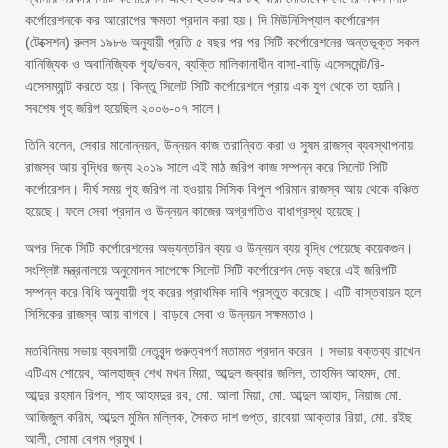
কর্পোরেশনকে কর আরোপের ক্ষমতা প্রদান করা হয়। দি মিউনিসিপ্যাল কর্পোরেশন
(টেক্সেশন) রুলস ১৯৮৬ অনুযায়ী প্রতি ৫ বছর পর পর সিটি কর্পোরেশনের অন্তভূক্ত সকল
বানিজ্যিক ও অবানিজ্যিক গৃহ/ভবন, ব্যক্তি মালিকানাধীন বাসা-বাড়ি এসেসমেন্ট/রি-
এসেসম্যান্ট করতে হয়। কিন্তু সিলেট সিটি কর্পোরেশনে প্রায় এক যুগ থেকে তা হয়নি।
সবশেষ গৃহ জরিপ হয়েছিল ২০০৬-০৭ সালে।
তিনি বলেন, সেবার মানোন্নয়ন, উন্নয়ন কাজ তরান্বিত করা ও সুষম রাজস্ব ব্যবস্থাপনায়
রাজস্ব আয় বৃদ্ধির জন্য ২০১৯ সালে এই মাঠ জরিপ কাজ সম্পন্ন করে সিলেট সিটি
কর্পোরেশন। দীর্ঘ সময় গৃহ জরিপ না হওয়ায় সিসিক বিপুল পরিমান রাজস্ব আয় থেকে বঞ্চিত
হয়েছে। ফলে সেবা প্রদান ও উন্নয়ন কাজের অগ্রগতিও বাধাগ্রস্থ হয়েছে।
অপর দিকে সিটি কর্পোরেশনের অভ্যন্তরিন ব্যয় ও উন্নয়ন ব্যয় বৃদ্ধি পেয়েছে কয়েকগুন।
সংশ্লিষ্ট মন্ত্রনালয়ে অনুমোদন সাপেক্ষে সিলেট সিটি কর্পোরেশন দেড় বছরে এই জরিপটি
সম্পন্ন করে বিধি অনুযায়ী গৃহ করের প্রাথমিক দাবি প্রস্তুত করেছে। এটি বাস্তবায়ন হলে
সিসিকের রাজস্ব আয় বাগবে। বাড়বে সেবা ও উন্নয়ন সক্ষমতাও।
মতবিনিময় সভায় ব্যবসায়ী নেতৃবৃন্দ গুরুত্বপর্ণ মতামত প্রদান করেন । সভায় বক্তব্য রাখেন
এটিএম শোয়েব, আলহাজ্ব শেখ মখন মিয়া, আব্দুল জব্বার জলিল, তাহমিন আহমদ, মো.
আব্দুর রহমান রিপন, শাহ আহমদুর রব, মো. আলা মিয়া, মো. আব্দুল আহাদ, নিয়াজ মো.
আজিজুল করিম, আব্দুল মুমিন মল্লিক, সৈকত দাশ গুপ্ত, রাবেয়া আক্তার রিয়া, মো. রইছ
আলী, সোমা বেগম প্রমুখ।