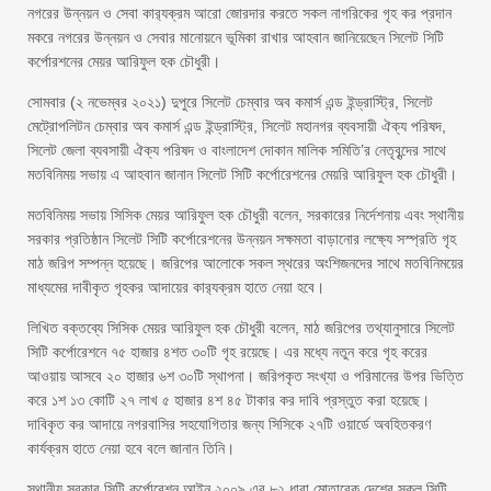
নগরের উন্নয়ন ও সেবা কার‌্যক্রম আরো জোরদার করতে সকল নাগরিকের গৃহ কর প্রদান
মকরে নগরের উন্নয়ন ও সেবার মানোয়নে ভূমিকা রাখার আহবান জানিয়েছেন সিলেট সিটি
কর্পোরশনের মেয়র আরিফুল হক চৌধুরী।
সোমবার (২ নভেম্বর ২০২১) দুপুরে সিলেট চেম্বার অব কমার্স এন্ড ইন্ড্রাস্ট্রি, সিলেট
মেট্রোপলিটন চেম্বার অব কমার্স এন্ড ইন্ড্রাস্ট্রি, সিলেট মহানগর ব্যবসায়ী ঐক্য পরিষদ,
সিলেট জেলা ব্যবসায়ী ঐক্য পরিষদ ও বাংলাদেশ দোকান মালিক সমিতি’র নেতৃবৃন্দের সাথে
মতবিনিময় সভায় এ আহবান জানান সিলেট সিটি কর্পোরেশনের মেয়রি আরিফুল হক চৌধুরী।
মতবিনিময় সভায় সিসিক মেয়র আরিফুল হক চৌধুরী বলেন, সরকারের নির্দেশনায় এবং স্থানীয়
সরকার প্রতিষ্ঠান সিলেট সিটি কর্পোরেশনের উন্নয়ন সক্ষমতা বাড়ানোর লক্ষ্যে সস্প্রতি গৃহ
মাঠ জরিপ সম্পন্ন হয়েছে। জরিপের আলোকে সকল স্থরের অংশিজনদের সাথে মতবিনিময়ের
মাধ্যমের দাবীকৃত গৃহকর আদায়ের কার‌্যক্রম হাতে নেয়া হবে।
লিখিত বক্তব্যে সিসিক মেয়র আরিফুল হক চৌধুরী বলেন, মাঠ জরিপের তথ্যানুসারে সিলেট
সিটি কর্পোরেশনে ৭৫ হাজার ৪শত ৩০টি গৃহ রয়েছে। এর মধ্যে নতুন করে গৃহ করের
আওয়ায় আসবে ২০ হাজার ৬শ ৩০টি স্থাপনা। জরিপকৃত সংখ্যা ও পরিমানের উপর ভিত্তি
করে ১শ ১৩ কোটি ২৭ লাখ ৫ হাজার ৪শ ৪৫ টাকার কর দাবি প্রস্তুত করা হয়েছে।
দাবিকৃত কর আদায়ে নগরবাসির সহযোগিতার জন্য সিসিকে ২৭টি ওয়ার্ডে অবহিতকরণ
কার্যক্রম হাতে নেয়া হবে বলে জানান তিনি।
স্থানীয় সরকার সিটি কর্পোরেশন আইন ২০০৯ এর ৮২ ধারা মোতাবেক দেশের সকল সিটি