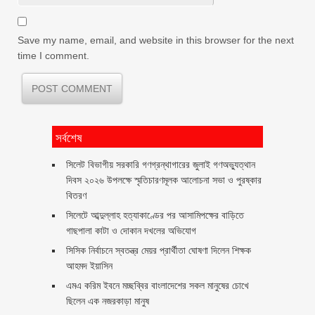
Save my name, email, and website in this browser for the next
time I comment.
সর্বশেষ
সিলেট বিভাগীয় সরকারি গণগ্রন্থাগারের জুলাই গণঅভ্যুত্থান
দিবস ২০২৬ উপলক্ষে স্মৃতিচারণমূলক আলোচনা সভা ও পুরষ্কার
বিতরণ ‎ ‎
সিলেটে আব্দুল্লাহ হত্যাকাণ্ডের পর আসামিপক্ষের বাড়িতে
গাছপালা কাটা ও দোকান দখলের অভিযোগ
সিসিক নির্বাচনে স্বতন্ত্র মেয়র প্রার্থীতা ঘোষণা দিলেন শিক্ষক
আহমদ ইয়াসিন
এমএ করিম ইবনে মচ্ছব্বির বাংলাদেশের সকল মানুষের চোখে
ছিলেন এক নজরকাড়া মানুষ ‎