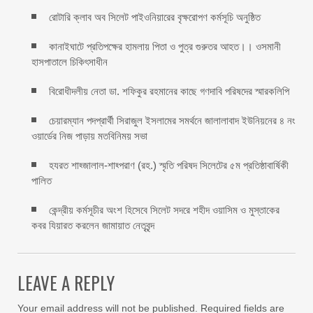
রোটারি ক্লাব অব সিলেট পাইওনিয়ারের বৃক্ষরোপণ কর্মসূচি অনুষ্ঠিত
কানাইঘাটে প্রতিপক্ষের হামলায় পিতা ও পুত্র গুরুতর আহত।। ওসমানী
হাসপাতালে চিকিৎসাধীন
বিরোধীদলীয় নেতা ডা. শফিকুর রহমানের কাছে গণদাবি পরিষদের স্মারকলিপি ‎
চেয়ারম্যান পদপ্রার্থী সিরাজুল ইসলামের সমর্থনে জালালাবাদ ইউনিয়নের ৪ নং
ওয়ার্ডের নিজ পাড়ায় মতবিনিময় সভা
হযরত শাহ্জালাল-শাহ্পরাণ (রহ.) স্মৃতি পরিষদ সিলেটের ৫ম প্রতিষ্ঠাবার্ষিকী
পালিত ‎​
কেন্দ্রীয় কর্মসূচীর অংশ হিসেবে সিলেট সদরে শহীদ ওয়াসিম ও মুস্তাকের
কবর যিয়ারত করলেন জামায়াত নেতৃবৃন্দ ‎
LEAVE A REPLY
Your email address will not be published.
Required fields are