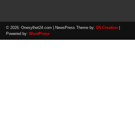
© 2026: Onesylhet24.com
| NewsPress Theme by:
D5 Creation
|
Powered by:
WordPress