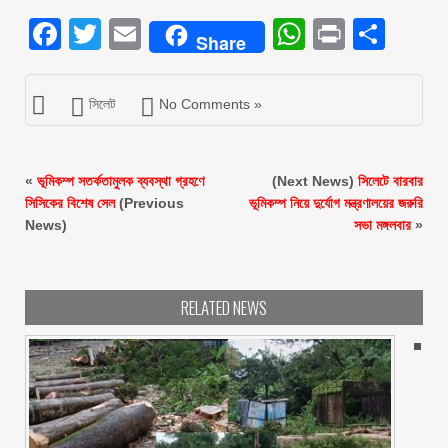
Facebook
Twitter
Email
WhatsAp
Print
Sha
Share
সিলেট
No Comments »
«
ভূমিকম্প সতর্কতামুলক ব্যবস্থা গ্রহণে
(Next News)
সিলেটে বারবার
সিসিকের বিশেষ সেল
(Previous
ভূমিকম্প নিয়ে দুর্যোগ মন্ত্রণালয়ের জরুরি
News)
সভা মঙ্গলবার
»
RELATED NEWS