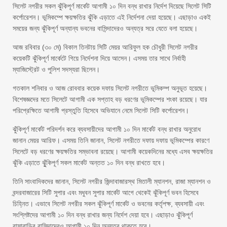
সিলেট নগরীর সকল ঝুঁকিপূর্ণ মার্কেট আগামী ১০ দিন বন্ধ রাখার নির্দেশ দিয়েছে সিলেট সিটি
কর্পোরেশন। ভূমিকম্পে ক্ষয়ক্ষতির ঝুঁকি এড়াতে এই নির্দেশনা দেয়া হয়েছে। এছাড়াও একই
সময়ের জন্য ঝুঁকিপূর্ণ অন্যান্য ভবনের বাসিন্দাদেরও অন্যত্র সরে যেতে বলা হয়েছে।
আজ রবিবার (৩০ মে) বিকাল তিনটায় সিটি মেয়র আরিফুল হক চৌধুরী সিলেট নগরীর
কয়েকটি ঝুঁকিপূর্ণ মার্কেটে গিয়ে নির্দেশনা দিয়ে আসেন। এসময় তার সাথে নির্বাহী
ম্যাজিস্ট্রেট ও পুলিশ সদস্যরা ছিলেন।
গতকাল শনিবার ও আজ রোববার কয়েক দফায় সিলেট নগরীতে ভূমিকম্প অনুভূত হয়েছে।
বিশেষজ্ঞদের মতে সিলেটে আগামী এক সপ্তাহ বড় ধরণের ভূমিকম্পের শংকা রয়েছে। যার
পরিপ্রেক্ষিতে আগামী প্রস্তুতি হিসেবে অভিযানে নেমে সিলেট সিটি কর্পোরেশন।
ঝুঁকিপূর্ণ মার্কেট পরিদর্শন করে ব্যবসায়ীদের আগামী ১০ দিন মার্কেট বন্ধ রাখার অনুরোধ
জানান মেয়র আরিফ। এসময় তিনি জানান, সিলেট নগরীতে দফায় দফায় ভূমিকম্পের কারণে
সিলেটে বড় ধরণের ক্ষয়ক্ষতির সম্ভাবনা রয়েছে। আগামী কয়েকদিনের মধ্যে এসব ক্ষয়ক্ষতির
ঝুঁকি এড়াতে ঝুুঁকিপূর্ণ সকল মার্কেট অন্তত ১০ দিন বন্ধ রাখতে হবে।
তিনি সাংবাদিকদের জানান, সিলেট নগরীর জিন্দাবাজারস্থ মিতালী ম্যানশন, রাজা ম্যানশন ও
বন্দরবাজারের সিটি সুপার এবং মধুবন সুপার মার্কেট আগে থেকেই ঝুঁকিপূর্ণ ভবন হিসেবে
চিহ্নিত। এভাবে সিলেট নগরীর সকল ঝুঁকিপূর্ণ মার্কেট ও ভবনের কর্তৃপক্ষ, ব্যবসায়ী এবং
সংশ্লিষ্টদের আগামী ১০ দিন বন্ধ রাখার জন্য নির্দেশ দেয়া হবে। এছাড়াও ঝুঁকিপূর্ণ
বাসাবাড়ির বাসিন্দাদেরও আগামী ১০ দিন অন্যত্র থাকতে হবে।