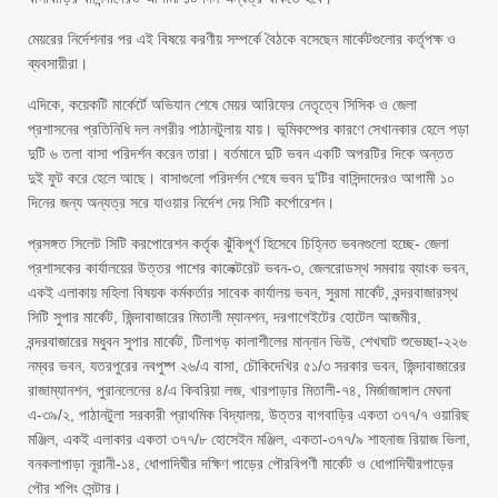
মেয়রের নির্দেশনার পর এই বিষয়ে করণীয় সম্পর্কে বৈঠকে বসেছেন মার্কেটগুলোর কর্তৃপক্ষ ও
ব্যবসায়ীরা।
এদিকে, কয়েকটি মার্কের্টে অভিযান শেষে মেয়র আরিফের নেতৃত্বে সিসিক ও জেলা
প্রশাসনের প্রতিনিধি দল নগরীর পাঠানটুলায় যায়। ভূমিকম্পের কারণে সেখানকার হেলে পড়া
দুটি ৬ তলা বাসা পরিদর্শন করেন তারা। বর্তমানে দুটি ভবন একটি অপরটির দিকে অন্তত
দুই ফুট করে হেলে আছে। বাসাগুলো পরিদর্শন শেষে ভবন দু’টির বাসিন্দাদেরও আগামী ১০
দিনের জন্য অন্যত্র সরে যাওয়ার নির্দেশ দেয় সিটি কর্পোরেশন।
প্রসঙ্গত সিলেট সিটি করপোরেশন কর্তৃক ঝুঁকিপূর্ণ হিসেবে চিহ্নিত ভবনগুলো হচ্ছে- জেলা
প্রশাসকের কার্যালয়ের উত্তর পাশের কালেক্টরেট ভবন-৩, জেলরোডস্থ সমবায় ব্যাংক ভবন,
একই এলাকায় মহিলা বিষয়ক কর্মকর্তার সাবেক কার্যালয় ভবন, সুরমা মার্কেট, বন্দরবাজারস্থ
সিটি সুপার মার্কেট, জিন্দাবাজারের মিতালী ম্যানশন, দরগাগেইটের হোটেল আজমীর,
বন্দরবাজারের মধুবন সুপার মার্কেট, টিলাগড় কালাশীলের মান্নান ভিউ, শেখঘাট শুভেচ্ছা-২২৬
নম্বর ভবন, যতরপুরের নবপুষ্প ২৬/এ বাসা, চৌকিদেখির ৫১/৩ সরকার ভবন, জিন্দাবাজারের
রাজাম্যানশন, পুরানলেনের ৪/এ কিবরিয়া লজ, খারপাড়ার মিতালী-৭৪, মির্জাজাঙ্গাল মেঘনা
এ-৩৯/২, পাঠানটুলা সরকারী প্রাথমিক বিদ্যালয়, উত্তর বাগবাড়ির একতা ৩৭৭/৭ ওয়ারিছ
মঞ্জিল, একই এলাকার একতা ৩৭৭/৮ হোসেইন মঞ্জিল, একতা-৩৭৭/৯ শাহনাজ রিয়াজ ভিলা,
বনকলাপাড়া নূরানী-১৪, ধোপাদিঘীর দক্ষিণ পাড়ের পৌরবিপণী মার্কেট ও ধোপাদিঘীরপাড়ের
পৌর শপিং সেন্টার।