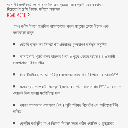
আগামী সিলেট সিটি করপোরেশন নির্বাচনে স্বতন্ত্র মেয়র প্রার্থী হওয়ার ঘোষণা
দিয়েছেন ইংরেজি শিক্ষক, সাহিত্য অনুবাদক
READ MORE
এমএ করিম ইবনে মচ্ছব্বির বাংলাদেশের সকল মানুষের চোখে ছিলেন এক
নজরকাড়া মানুষ ‎
রোটারি ক্লাব অব সিলেট পাইওনিয়ারের বৃক্ষরোপণ কর্মসূচি অনুষ্ঠিত
কানাইঘাটে প্রতিপক্ষের হামলায় পিতা ও পুত্র গুরুতর আহত।। ওসমানী
হাসপাতালে চিকিৎসাধীন
বিরোধীদলীয় নেতা ডা. শফিকুর রহমানের কাছে গণদাবি পরিষদের স্মারকলিপি ‎
চেয়ারম্যান পদপ্রার্থী সিরাজুল ইসলামের সমর্থনে জালালাবাদ ইউনিয়নের ৪ নং
ওয়ার্ডের নিজ পাড়ায় মতবিনিময় সভা
হযরত শাহ্জালাল-শাহ্পরাণ (রহ.) স্মৃতি পরিষদ সিলেটের ৫ম প্রতিষ্ঠাবার্ষিকী
পালিত ‎​
কেন্দ্রীয় কর্মসূচীর অংশ হিসেবে সিলেট সদরে শহীদ ওয়াসিম ও মুস্তাকের