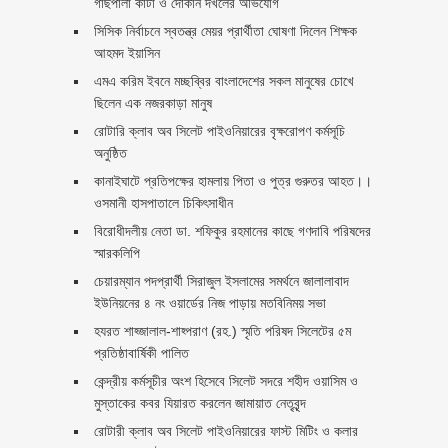
গাছপালা কাটা ও দোকান দখলের অভিযোগ
সিসিক নির্বাচনে স্বতন্ত্র মেয়র প্রার্থীতা ঘোষণা দিলেন শিক্ষক
আহমদ ইয়াসিন
এমএ করিম ইবনে মচ্ছব্বির বাংলাদেশের সকল মানুষের চোখে
ছিলেন এক নজরকাড়া মানুষ ‎
রোটারি ক্লাব অব সিলেট পাইওনিয়ারের বৃক্ষরোপণ কর্মসূচি
অনুষ্ঠিত
কানাইঘাটে প্রতিপক্ষের হামলায় পিতা ও পুত্র গুরুতর আহত।।
ওসমানী হাসপাতালে চিকিৎসাধীন
বিরোধীদলীয় নেতা ডা. শফিকুর রহমানের কাছে গণদাবি পরিষদের
স্মারকলিপি ‎
চেয়ারম্যান পদপ্রার্থী সিরাজুল ইসলামের সমর্থনে জালালাবাদ
ইউনিয়নের ৪ নং ওয়ার্ডের নিজ পাড়ায় মতবিনিময় সভা
হযরত শাহ্জালাল-শাহ্পরাণ (রহ.) স্মৃতি পরিষদ সিলেটের ৫ম
প্রতিষ্ঠাবার্ষিকী পালিত ‎​
কেন্দ্রীয় কর্মসূচীর অংশ হিসেবে সিলেট সদরে শহীদ ওয়াসিম ও
মুস্তাকের কবর যিয়ারত করলেন জামায়াত নেতৃবৃন্দ ‎
রোটারী ক্লাব অব সিলেট পাইওনিয়ারের ফাস্ট মিটিং ও কলার