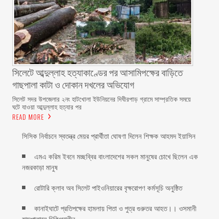
সিলেটে আব্দুল্লাহ হত্যাকাণ্ডের পর আসামিপক্ষের বাড়িতে
গাছপালা কাটা ও দোকান দখলের অভিযোগ
সিলেট সদর উপজেলার ২নং হাটখোলা ইউনিয়নের দিঘীরপাড় গ্রামে সাম্প্রতিক সময়ে
ঘটে যাওয়া আব্দুল্লাহ হত্যার পর
READ MORE
সিসিক নির্বাচনে স্বতন্ত্র মেয়র প্রার্থীতা ঘোষণা দিলেন শিক্ষক আহমদ ইয়াসিন
এমএ করিম ইবনে মচ্ছব্বির বাংলাদেশের সকল মানুষের চোখে ছিলেন এক
নজরকাড়া মানুষ ‎
রোটারি ক্লাব অব সিলেট পাইওনিয়ারের বৃক্ষরোপণ কর্মসূচি অনুষ্ঠিত
কানাইঘাটে প্রতিপক্ষের হামলায় পিতা ও পুত্র গুরুতর আহত।। ওসমানী