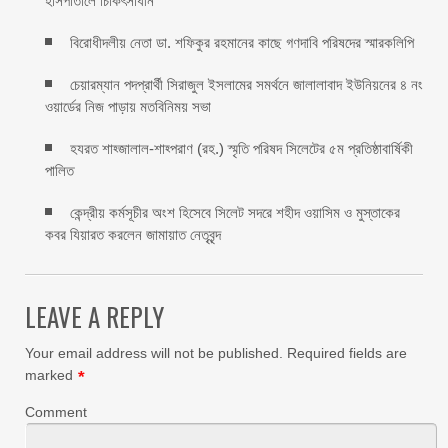
হাসপাতালে চিকিৎসাধীন
বিরোধীদলীয় নেতা ডা. শফিকুর রহমানের কাছে গণদাবি পরিষদের স্মারকলিপি ‎
চেয়ারম্যান পদপ্রার্থী সিরাজুল ইসলামের সমর্থনে জালালাবাদ ইউনিয়নের ৪ নং
ওয়ার্ডের নিজ পাড়ায় মতবিনিময় সভা
হযরত শাহ্জালাল-শাহ্পরাণ (রহ.) স্মৃতি পরিষদ সিলেটের ৫ম প্রতিষ্ঠাবার্ষিকী
পালিত ‎​
কেন্দ্রীয় কর্মসূচীর অংশ হিসেবে সিলেট সদরে শহীদ ওয়াসিম ও মুস্তাকের
কবর যিয়ারত করলেন জামায়াত নেতৃবৃন্দ ‎
LEAVE A REPLY
Your email address will not be published.
Required fields are
marked
*
Comment