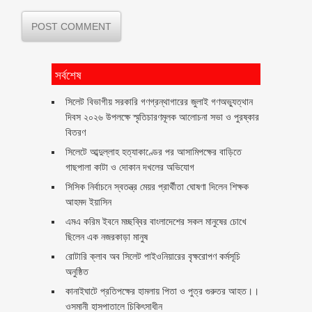
সর্বশেষ
সিলেট বিভাগীয় সরকারি গণগ্রন্থাগারের জুলাই গণঅভ্যুত্থান
দিবস ২০২৬ উপলক্ষে স্মৃতিচারণমূলক আলোচনা সভা ও পুরষ্কার
বিতরণ ‎ ‎
সিলেটে আব্দুল্লাহ হত্যাকাণ্ডের পর আসামিপক্ষের বাড়িতে
গাছপালা কাটা ও দোকান দখলের অভিযোগ
সিসিক নির্বাচনে স্বতন্ত্র মেয়র প্রার্থীতা ঘোষণা দিলেন শিক্ষক
আহমদ ইয়াসিন
এমএ করিম ইবনে মচ্ছব্বির বাংলাদেশের সকল মানুষের চোখে
ছিলেন এক নজরকাড়া মানুষ ‎
রোটারি ক্লাব অব সিলেট পাইওনিয়ারের বৃক্ষরোপণ কর্মসূচি
অনুষ্ঠিত
কানাইঘাটে প্রতিপক্ষের হামলায় পিতা ও পুত্র গুরুতর আহত।।
ওসমানী হাসপাতালে চিকিৎসাধীন