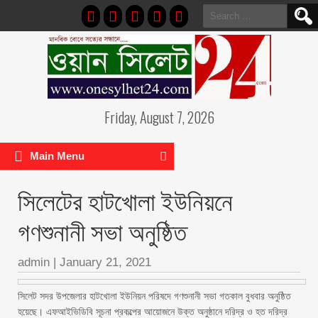
Search
for:
Friday, August 7, 2026
Main Menu
সিলেটের হাটখোলা ইউনিয়নে
গণশুনানী সভা অনুষ্ঠিত
admin
|
January 21, 2021
সিলেট সদর উপজেলার হাটখোলা ইউনিয়ন পরিষদে গণশুনানী সভা গতকাল বুধবার অনুষ্ঠিত
হয়েছে। এফআইভিডিবি সূচনা প্রকল্পের আয়োজনে উক্ত অনুষ্ঠানে দরিদ্র ও হত দরিদ্র