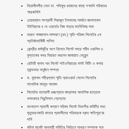
বিরোধীদলীয় নেতা ডা. শফিকুর রহমানের কাছে গণদাবি পরিষদের
স্মারকলিপি ‎
চেয়ারম্যান পদপ্রার্থী সিরাজুল ইসলামের সমর্থনে জালালাবাদ
ইউনিয়নের ৪ নং ওয়ার্ডের নিজ পাড়ায় মতবিনিময় সভা
হযরত শাহ্জালাল-শাহ্পরাণ (রহ.) স্মৃতি পরিষদ সিলেটের ৫ম
প্রতিষ্ঠাবার্ষিকী পালিত ‎​
কেন্দ্রীয় কর্মসূচীর অংশ হিসেবে সিলেট সদরে শহীদ ওয়াসিম ও
মুস্তাকের কবর যিয়ারত করলেন জামায়াত নেতৃবৃন্দ ‎
রোটারী ক্লাব অব সিলেট পাইওনিয়ারের ফাস্ট মিটিং ও কলার
হ্যান্ডভার অনুষ্ঠান সম্পন্ন
ড. মুহাম্মদ শহীদুল্লাহ স্মৃতি অ্যাওয়ার্ড পেলেন সিলেটের
সাংবাদিক মাহবুব আহমদ
সিলেটের বাদেয়ালী গুচ্ছগ্রামে মাদ্রাসার আবাসিক ছাত্রকে
বলাৎকারে প্রিন্সিপাল গ্রেপ্তার ‎
বাংলাদেশ প্রবাসী কল্যাণ পরিষদ সিলেট বিভাগীয় কমিটির সভা:
মৃত্যুবরণকারি কাতার প্রবাসীদের পরিবারকে দ্রুত ক্ষতিপূরণের
দাবি
মদিনা মার্কেট ব্যবসায়ী সমিতির নির্বাচনে সাধারণ সম্পাদক পদে