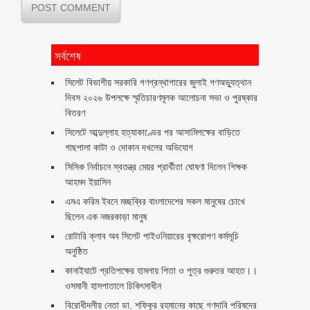
সর্বশেষ
সিলেট বিভাগীয় সরকারি গণগ্রন্থাগারের জুলাই গণঅভ্যুত্থান
দিবস ২০২৬ উপলক্ষে স্মৃতিচারণমূলক আলোচনা সভা ও পুরষ্কার
বিতরণ ‎ ‎
সিলেটে আব্দুল্লাহ হত্যাকাণ্ডের পর আসামিপক্ষের বাড়িতে
গাছপালা কাটা ও দোকান দখলের অভিযোগ
সিসিক নির্বাচনে স্বতন্ত্র মেয়র প্রার্থীতা ঘোষণা দিলেন শিক্ষক
আহমদ ইয়াসিন
এমএ করিম ইবনে মচ্ছব্বির বাংলাদেশের সকল মানুষের চোখে
ছিলেন এক নজরকাড়া মানুষ ‎
রোটারি ক্লাব অব সিলেট পাইওনিয়ারের বৃক্ষরোপণ কর্মসূচি
অনুষ্ঠিত
কানাইঘাটে প্রতিপক্ষের হামলায় পিতা ও পুত্র গুরুতর আহত।।
ওসমানী হাসপাতালে চিকিৎসাধীন
বিরোধীদলীয় নেতা ডা. শফিকুর রহমানের কাছে গণদাবি পরিষদের