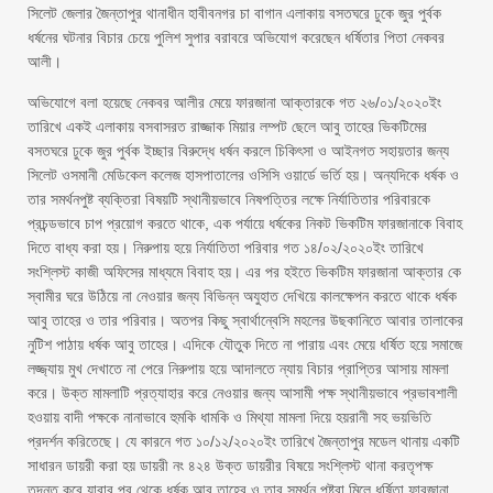
সিলেট জেলার জৈন্তাপুর থানাধীন হাবীবনগর চা বাগান এলাকায় বসতঘরে ঢুকে জুর পুর্বক
ধর্ষনের ঘটনার বিচার চেয়ে পুলিশ সুপার বরাবরে অভিযোগ করেছেন ধর্ষিতার পিতা নেকবর
আলী।
অভিযোগে বলা হয়েছে নেকবর আলীর মেয়ে ফারজানা আক্তারকে গত ২৬/০১/২০২০ইং
তারিখে একই এলাকায় বসবাসরত রাজ্জাক মিয়ার লম্পট ছেলে আবু তাহের ভিকটিমের
বসতঘরে ঢুকে জুর পুর্বক ইচ্ছার বিরুদ্ধে ধর্ষন করলে চিকিৎসা ও আইনগত সহায়তার জন্য
সিলেট ওসমানী মেডিকেল কলেজ হাসপাতালের ওসিসি ওয়ার্ডে ভর্তি হয়। অন্যদিকে ধর্ষক ও
তার সমর্থনপুষ্ট ব্যক্তিরা বিষয়টি স্থানীয়ভাবে নিষপত্তির লক্ষে নির্যাতিতার পরিবারকে
প্রচন্ডভাবে চাপ প্রয়োগ করতে থাকে, এক পর্যায়ে ধর্ষকের নিকট ভিকটিম ফারজানাকে বিবাহ
দিতে বাধ্য করা হয়। নিরুপায় হয়ে নির্যাতিতা পরিবার গত ১৪/০২/২০২০ইং তারিখে
সংশ্লিস্ট কাজী অফিসের মাধ্যমে বিবাহ হয়। এর পর হইতে ভিকটিম ফারজানা আক্তার কে
স্বামীর ঘরে উঠিয়ে না নেওয়ার জন্য বিভিন্ন অযুহাত দেখিয়ে কালক্ষেপন করতে থাকে ধর্ষক
আবু তাহের ও তার পরিবার। অতপর কিছু স্বার্থান্বেসি মহলের উছকানিতে আবার তালাকের
নুটিশ পাঠায় ধর্ষক আবু তাহের। এদিকে যৌতুক দিতে না পারায় এবং মেয়ে ধর্ষিত হয়ে সমাজে
লজ্জ্যায় মুখ দেখাতে না পেরে নিরুপায় হয়ে আদালতে ন্যায় বিচার প্রাপ্তির আসায় মামলা
করে। উক্ত মামলাটি প্রত্যাহার করে নেওয়ার জন্য আসামী পক্ষ স্থানীয়ভাবে প্রভাবশালী
হওয়ায় বাদী পক্ষকে নানাভাবে হুমকি ধামকি ও মিথ্যা মামলা দিয়ে হয়রানী সহ ভয়ভিতি
প্রদর্শন করিতেছে। যে কারনে গত ১০/১২/২০২০ইং তারিখে জৈন্তাপুর মডেল থানায় একটি
সাধারন ডায়রী করা হয় ডায়রী নং ৪২৪ উক্ত ডায়রীর বিষয়ে সংশ্লিস্ট থানা করতৃপক্ষ
তদন্ত করে যাবার পর থেকে ধর্ষক আবু তাহের ও তার সমর্থন পুষ্টরা মিলে ধর্ষিতা ফারজানা