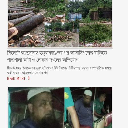
সিলেটে আব্দুল্লাহ হত্যাকাণ্ডের পর আসামিপক্ষের বাড়িতে
গাছপালা কাটা ও দোকান দখলের অভিযোগ
সিলেট সদর উপজেলার ২নং হাটখোলা ইউনিয়নের দিঘীরপাড় গ্রামে সাম্প্রতিক সময়ে
ঘটে যাওয়া আব্দুল্লাহ হত্যার পর
READ MORE