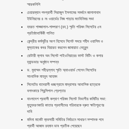
স্মারকলিপি ‎
চেয়ারম্যান পদপ্রার্থী সিরাজুল ইসলামের সমর্থনে জালালাবাদ
ইউনিয়নের ৪ নং ওয়ার্ডের নিজ পাড়ায় মতবিনিময় সভা
হযরত শাহ্জালাল-শাহ্পরাণ (রহ.) স্মৃতি পরিষদ সিলেটের ৫ম
প্রতিষ্ঠাবার্ষিকী পালিত ‎​
কেন্দ্রীয় কর্মসূচীর অংশ হিসেবে সিলেট সদরে শহীদ ওয়াসিম ও
মুস্তাকের কবর যিয়ারত করলেন জামায়াত নেতৃবৃন্দ ‎
রোটারী ক্লাব অব সিলেট পাইওনিয়ারের ফাস্ট মিটিং ও কলার
হ্যান্ডভার অনুষ্ঠান সম্পন্ন
ড. মুহাম্মদ শহীদুল্লাহ স্মৃতি অ্যাওয়ার্ড পেলেন সিলেটের
সাংবাদিক মাহবুব আহমদ
সিলেটের বাদেয়ালী গুচ্ছগ্রামে মাদ্রাসার আবাসিক ছাত্রকে
বলাৎকারে প্রিন্সিপাল গ্রেপ্তার ‎
বাংলাদেশ প্রবাসী কল্যাণ পরিষদ সিলেট বিভাগীয় কমিটির সভা:
মৃত্যুবরণকারি কাতার প্রবাসীদের পরিবারকে দ্রুত ক্ষতিপূরণের
দাবি
মদিনা মার্কেট ব্যবসায়ী সমিতির নির্বাচনে সাধারণ সম্পাদক পদে
প্রার্থী আজাদ রহমান ডাব প্রতীক পেয়েছেন ‎