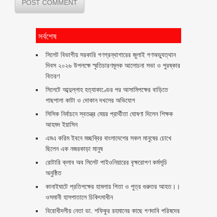
সর্বশেষ
সিলেট বিভাগীয় সরকারি গণগ্রন্থাগারের জুলাই গণঅভ্যুত্থান
দিবস ২০২৬ উপলক্ষে স্মৃতিচারণমূলক আলোচনা সভা ও পুরষ্কার
বিতরণ ‎ ‎
সিলেটে আব্দুল্লাহ হত্যাকাণ্ডের পর আসামিপক্ষের বাড়িতে
গাছপালা কাটা ও দোকান দখলের অভিযোগ
সিসিক নির্বাচনে স্বতন্ত্র মেয়র প্রার্থীতা ঘোষণা দিলেন শিক্ষক
আহমদ ইয়াসিন
এমএ করিম ইবনে মচ্ছব্বির বাংলাদেশের সকল মানুষের চোখে
ছিলেন এক নজরকাড়া মানুষ ‎
রোটারি ক্লাব অব সিলেট পাইওনিয়ারের বৃক্ষরোপণ কর্মসূচি
অনুষ্ঠিত
কানাইঘাটে প্রতিপক্ষের হামলায় পিতা ও পুত্র গুরুতর আহত।।
ওসমানী হাসপাতালে চিকিৎসাধীন
বিরোধীদলীয় নেতা ডা. শফিকুর রহমানের কাছে গণদাবি পরিষদের