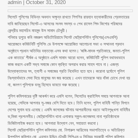
admin
|
October 31, 2020
সিলেটে পুলিশের বিভিন্ন অবদান অক্ষুন্ন রাখতে শিগগির রায়হান হত্যাকারীদের গ্রেফতারের
দাবি জানিয়েছেন সিলেট-৩ আসনের সংসদ সদস্য ও শেখ রাসেল শিশু কিশোর পরিষদের
কেন্দ্রীয় মহাসচিব মাহমুদ উস সামাদ চৌধুরী।
শনিবার দুপুরে কবি নজরুল অডিটোরিয়ামে সিলেট মেট্রোপলিটন পুলিশের(এসএমপি)
আয়োজনে কমিউনিটি পুলিশিং ডে উপলক্ষে আয়োজিত আলোচনা সভা ও সম্মাননা প্রদান
অনুষ্ঠানে প্রধান অতিথির বক্তব্যে এসব কথা বলেন। ‘জঙ্গি-মাদক প্রতিকারে, জনতা-পুলিশ
এক কাতারে’ শীর্ষক এ অনুষ্ঠানে এমপি সামাদ আরো বলেন, কমিউনিটি পুলিশ যথাযথভাবে
কাজ করলে একটি সভ্য সমাজে কোন ব্যক্তি অপরাধ করার সাহস পাবে না। এজন্য
উদ্যোক্তাদের সৎ, ত্যাগী ও সমাজের প্রতি নিবেদিত হতে হবে। করোনা দুর্যোগে পুলিশ
নিঃস্বার্থভাবে সেবা দিয়ে মানুষের মন জয় করেছে। এখন তাদেরকে আর বাঁকা চোখে দেখা হয়
না, জনগণ পুলিশকে বন্ধু হিসেবে ভাবতে শুরু করেছে।
পুলিশ কমিশনারের দৃষ্টি আকর্ষণ করে এমপি বলেন, সিলেটের ক্রাইসিস সময়ে আপনাকে আনা
হয়েছে, সেদিকে আপনার সু-নজর বেশি দিতে হবে। তিনি বলেন, পুলিশ বাহিনী শান্তি মিশনে
দেশের সুনাম বয়ে এনেছে। এমসি কলেজের ঘটনায় আপরাধীদের ধরতে আইনশৃঙ্খলা বাহিনীর
ভ‚মিকা প্রশংসনীয়। মেট্রোপলিটন থানা এলাকার স্কুল-কলেজসহ নানা প্রতিষ্ঠানকে
ডিজিটালাইজ করতে হবে। আপনারা উদ্যোগ নেন, সহায়তা করবো।
সিলেট মেট্রোপলিটন পুলিশ কমিশনার মো. নিশারুল আরিফের সভাপতিত্বে ও অতিরিক্ত
উপপুলিশ কমিশান মো. এহসান উদ্দিন চৌধুরী পিপিএম ও সিনিয়র সহকারী পুলিশ কমিশান