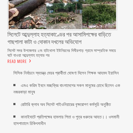
সিলেটে আব্দুল্লাহ হত্যাকাণ্ডের পর আসামিপক্ষের বাড়িতে
গাছপালা কাটা ও দোকান দখলের অভিযোগ
সিলেট সদর উপজেলার ২নং হাটখোলা ইউনিয়নের দিঘীরপাড় গ্রামে সাম্প্রতিক সময়ে
ঘটে যাওয়া আব্দুল্লাহ হত্যার পর
READ MORE
সিসিক নির্বাচনে স্বতন্ত্র মেয়র প্রার্থীতা ঘোষণা দিলেন শিক্ষক আহমদ ইয়াসিন
এমএ করিম ইবনে মচ্ছব্বির বাংলাদেশের সকল মানুষের চোখে ছিলেন এক
নজরকাড়া মানুষ ‎
রোটারি ক্লাব অব সিলেট পাইওনিয়ারের বৃক্ষরোপণ কর্মসূচি অনুষ্ঠিত
কানাইঘাটে প্রতিপক্ষের হামলায় পিতা ও পুত্র গুরুতর আহত।। ওসমানী
হাসপাতালে চিকিৎসাধীন