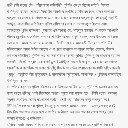
রাখী রানী দাসের যৌথ পরিচালনায় কমিউনিটি পুলিশিং ডে’তে বিশেষ অতিথি হিসেবে
উপস্থিত ছিলেন, সিলেটের বিভাগীয় কমিশনার মশিউর রহমান এনডিসি, এমসি কলেজের
অধ্যক্ষ অধ্যাপক মো. সালেহ আহমদ, মদন মোহন কলেজের অধ্যক্ষ (ভারপ্রাপ্ত) সর্ব্বানী
অর্জ্জুন, এসএমপির অতিরিক্ত পুলিশ কমিশনার (সদর ও প্রশাসন) পরিতোষ ঘোষ,
অতিরিক্ত পুলিশ কমিশনার (ক্রাইম এন্ড অপস্) মো. শফিকুল ইসলাম, বাংলাদেশ আওয়ামী
লীগের কেন্দ্রীয় সাংগঠনিক সম্পাদক শফিউল আলম চৌধুরী নাদেল, সদর উপজেলা পরিষদের
চেয়ারম্যান আলহাজ আশফাক আহমদ, সিলেট মহানগর আওয়ামী লীগের সভাপতি বীর
মুক্তিযোদ্ধা মাসুক উদ্দিন আহমদ ও সাধারণ সম্পাদক অধ্যাপক জাকির হোসেন, সিলেট
মহানগর কমিউনিটি পুলিশিং এর সহ সভাপতি ও অবসরপ্রাপ্ত পুলিশ সুপার কাওছার আহমদ
হায়দারী, সিলেট চেম্বার অব কমার্স এন্ড ইন্ডাস্ট্রির সভাপতি আবু তাহের মোহাম্মদ শোয়েব,
সাংবাদিক ও কলামিস্ট আফতাব চৌধুরী, সিলেট অনলাইন প্রেসক্লাব সভাপতি মুহিত চৌধুরী
প্রমুখ। অনুষ্ঠানে বীর মুক্তিযোদ্ধা, রাজনৈতিক ব্যক্তিবর্গ, সাংবাদিক ও পুলিশের কর্মকর্তাবৃন্দ
উপস্থিত ছিলেন।
সভাপতির বক্তব্যে পুলিশ কমিশনার মো. নিশারুল আরিফ বলেন, পুলিশ ও জনগণ একসাথে
কাজ করলে পবিত্র নগরী সিলেটকে অপরাধ মুক্ত করা সম্ভব হবে। তিনি বলেন, বঙ্গবন্ধু
স্বপ্ন দেখেছেন সোনার বাংলাদেশ গড়ার। সেটা গড়া আমাদের জন্য অসম্ভব নয়।
ইউনিফর্ম পরলে আমরা পুলিশ, কিন্তু খুলে ফেললে আমরাও জনগণ। এজন্য প্রত্যেকেই
নিজ নিজ অবস্থান থেকে দেশ ও জাতির কাক্সিক্ষত উন্নয়নে অবদান রাখার আহŸান
জানান পুলিশের এ কমিশনার।
এদিকে, সভার শুরুতে পবিত্র কোরআন থেকে তেলাওয়াত করেন এএসআই হাফিজ মো: