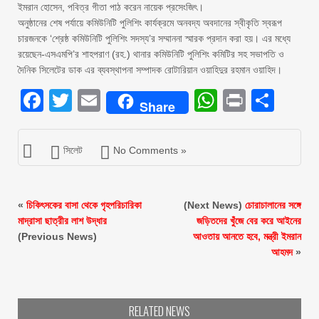
ইমরান হোসেন, পবিত্র গীতা পাঠ করেন নায়েক প্রসেংজিৎ।
অনুষ্ঠানের শেষ পর্যায়ে কমিউনিটি পুলিশিং কার্যক্রমে অনবদ্য অবদানের স্বীকৃতি স্বরূপ
চারজনকে ‘শ্রেষ্ঠ কমিউনিটি পুলিশিং সদস্য’র সম্মাননা স্মারক প্রদান করা হয়। এর মধ্যে
রয়েছেন-এসএমপি’র শাহপরাণ (রহ.) থানার কমিউনিটি পুলিশিং কমিটির সহ সভাপতি ও
দৈনিক সিলেটের ডাক এর ব্যবস্থাপনা সম্পাদক রোটারিয়ান ওয়াহিদুর রহমান ওয়াহিদ।
Facebook
Twitter
Email
WhatsAp
Print
Sha
Share
সিলেট
No Comments »
«
চিকিৎসকের বাসা থেকে গৃহপরিচারিকা
(Next News)
চোরাচালানের সঙ্গে
মাদ্রাসা ছাত্রীর লাশ উদ্ধার
জড়িতদের খুঁজে বের করে আইনের
(Previous News)
আওতায় আনতে হবে, মন্ত্রী ইমরান
আহমদ
»
RELATED NEWS