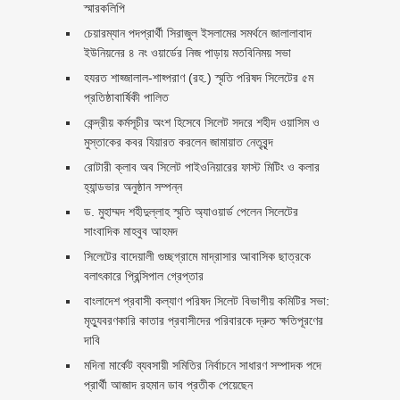
স্মারকলিপি ‎
চেয়ারম্যান পদপ্রার্থী সিরাজুল ইসলামের সমর্থনে জালালাবাদ
ইউনিয়নের ৪ নং ওয়ার্ডের নিজ পাড়ায় মতবিনিময় সভা
হযরত শাহ্জালাল-শাহ্পরাণ (রহ.) স্মৃতি পরিষদ সিলেটের ৫ম
প্রতিষ্ঠাবার্ষিকী পালিত ‎​
কেন্দ্রীয় কর্মসূচীর অংশ হিসেবে সিলেট সদরে শহীদ ওয়াসিম ও
মুস্তাকের কবর যিয়ারত করলেন জামায়াত নেতৃবৃন্দ ‎
রোটারী ক্লাব অব সিলেট পাইওনিয়ারের ফাস্ট মিটিং ও কলার
হ্যান্ডভার অনুষ্ঠান সম্পন্ন
ড. মুহাম্মদ শহীদুল্লাহ স্মৃতি অ্যাওয়ার্ড পেলেন সিলেটের
সাংবাদিক মাহবুব আহমদ
সিলেটের বাদেয়ালী গুচ্ছগ্রামে মাদ্রাসার আবাসিক ছাত্রকে
বলাৎকারে প্রিন্সিপাল গ্রেপ্তার ‎
বাংলাদেশ প্রবাসী কল্যাণ পরিষদ সিলেট বিভাগীয় কমিটির সভা:
মৃত্যুবরণকারি কাতার প্রবাসীদের পরিবারকে দ্রুত ক্ষতিপূরণের
দাবি
মদিনা মার্কেট ব্যবসায়ী সমিতির নির্বাচনে সাধারণ সম্পাদক পদে
প্রার্থী আজাদ রহমান ডাব প্রতীক পেয়েছেন ‎