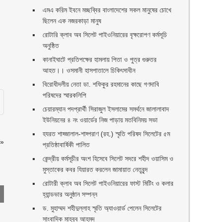
এমএ করিম ইবনে মচ্ছব্বির বাংলাদেশের সকল মানুষের চোখে
ছিলেন এক নজরকাড়া মানুষ ‎
রোটারি ক্লাব অব সিলেট পাইওনিয়ারের বৃক্ষরোপণ কর্মসূচি
অনুষ্ঠিত
কানাইঘাটে প্রতিপক্ষের হামলায় পিতা ও পুত্র গুরুতর
আহত।। ওসমানী হাসপাতালে চিকিৎসাধীন
বিরোধীদলীয় নেতা ডা. শফিকুর রহমানের কাছে গণদাবি
পরিষদের স্মারকলিপি ‎
চেয়ারম্যান পদপ্রার্থী সিরাজুল ইসলামের সমর্থনে জালালাবাদ
ইউনিয়নের ৪ নং ওয়ার্ডের নিজ পাড়ায় মতবিনিময় সভা
হযরত শাহ্জালাল-শাহ্পরাণ (রহ.) স্মৃতি পরিষদ সিলেটের ৫ম
»
প্রতিষ্ঠাবার্ষিকী পালিত ‎​
কেন্দ্রীয় কর্মসূচীর অংশ হিসেবে সিলেট সদরে শহীদ ওয়াসিম ও
মুস্তাকের কবর যিয়ারত করলেন জামায়াত নেতৃবৃন্দ ‎
রোটারী ক্লাব অব সিলেট পাইওনিয়ারের ফাস্ট মিটিং ও কলার
হ্যান্ডভার অনুষ্ঠান সম্পন্ন
ড. মুহাম্মদ শহীদুল্লাহ স্মৃতি অ্যাওয়ার্ড পেলেন সিলেটের
সাংবাদিক মাহবুব আহমদ