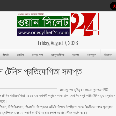
Friday, August 7, 2026
সিলেট
জাতীয়
সমগ্র দেশ
আন্তর্জাতিক
প্রবাস
খেলাধুলা
বিনোদন
াল টেনিস প্রতিযোগিতা সমাপ্ত
বঙ্গবন্ধু শেখ মুজিবুর রহমানের জন্মশতবার্ষিকী
াল টেনিস প্রতিযোগিতা ২০২০ এর সমাপনী অনুষ্ঠান আজ ঢাকা সেনানিবাসস্থ আর্মি টেনিস এন্ড স্কোয়াস
হয়েছে।
জিএম, বিজিবিএমএস, পিএসসি, জি প্রধান অতিথি হিসেবে উপস্থিত থেকে বিজয়ীদের মাঝে পুরস্কার
ত চ্যাম্পিয়ন এবং ২৪ পদাতিক ডিভিশন রানারআপ হওয়ার গৌরব অর্জন করে।