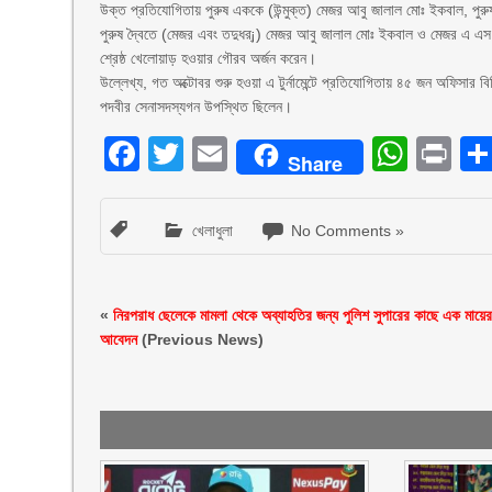
উক্ত প্রতিযোগিতায় পুরুষ এককে (উন্মুক্ত) মেজর আবু জালাল মোঃ ইকবাল, পুরুষ দ
পুরুষ দ্বৈতে (মেজর এবং তদুধর্¡) মেজর আবু জালাল মোঃ ইকবাল ও মেজর এ এস এ
শ্রেষ্ঠ খেলোয়াড় হওয়ার গৌরব অর্জন করেন।
উল্লেখ্য, গত অক্টোবর শুরু হওয়া এ টুর্নামেন্টে প্রতিযোগিতায় ৪৫ জন অফিসার বিভ
পদবীর সেনাসদস্যগন উপস্থিত ছিলেন।
Facebook
Twitter
Email
What
Pr
Share
খেলাধুলা
No Comments »
«
নিরপরাধ ছেলেকে মামলা থেকে অব্যাহতির জন্য পুলিশ সুপারের কাছে এক মায়ে
আবেদন
(Previous News)