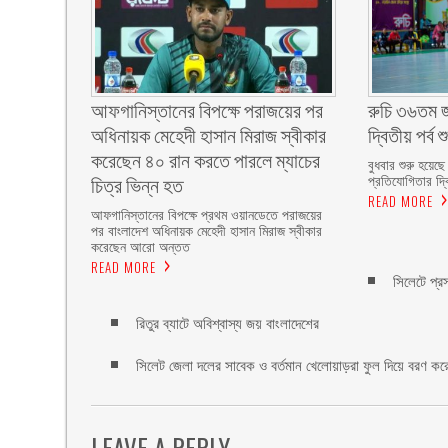
আফগানিস্তানের বিপক্ষে পরাজয়ের পর
রুচি ৩৬তম জা
অধিনায়ক মেহেদী হাসান মিরাজ স্বীকার
দ্বিতীয় পর্ব শ
করেছেন ৪০ রান করতে পারলে ম্যাচের
বুধবার শুরু হয়েছে
চিত্র ভিন্ন হত
প্রতিযোগিতার দ্বি
READ MORE
আফগানিস্তানের বিপক্ষে প্রথম ওয়ানডেতে পরাজয়ের
পর বাংলাদেশ অধিনায়ক মেহেদী হাসান মিরাজ স্বীকার
করেছেন আরো অন্তত
READ MORE
সিলেটে প্র
রিতুর ব্যাটে অবিশ্বাস্য জয় বাংলাদেশের
সিলেট জেলা দলের সাবেক ও বর্তমান খেলোয়াড়রা ফুল দিয়ে বরণ কর
LEAVE A REPLY