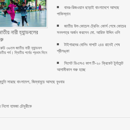
বাবর-রিজওয়ান ছাড়াই বাংলাদেশে আসছে
পাকিস্তান
জাতীয় উশু কোচেস ট্রেনিং কোর্স শেষে কোচের
তীয় নারী হ্যান্ডবলের
সনদপত্র অর্জন করলেন মো. আরিফ উদ্দিন ওলি
ুরু
টাইগারদের বোলিং দাপটে ২৪৪ রানেই শেষ
 রুচি ৩৬তম জাতীয় নারী হ্যান্ডবল
শ্রীলঙ্কা
তীয় পর্ব। দ্বিতীয় পর্বের প্রথম দিনে
সিলেট ডিএসএ কাপ টি-২০ ক্রিকেট টুর্নামেন্ট
আগামীকাল শুরু হচ্ছে
স্তুতি সারছে বাংলাদেশ, জিম্বাবুয়ে আসছে বুধবার
ে নিলো হামজা চৌধুরীকে