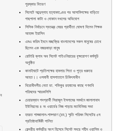
পুরষ্কার বিতরণ ‎ ‎
সিলেটে আব্দুল্লাহ হত্যাকাণ্ডের পর আসামিপক্ষের বাড়িতে
গাছপালা কাটা ও দোকান দখলের অভিযোগ
সিসিক নির্বাচনে স্বতন্ত্র মেয়র প্রার্থীতা ঘোষণা দিলেন শিক্ষক
আহমদ ইয়াসিন
এমএ করিম ইবনে মচ্ছব্বির বাংলাদেশের সকল মানুষের চোখে
ছিলেন এক নজরকাড়া মানুষ ‎
রোটারি ক্লাব অব সিলেট পাইওনিয়ারের বৃক্ষরোপণ কর্মসূচি
অনুষ্ঠিত
কানাইঘাটে প্রতিপক্ষের হামলায় পিতা ও পুত্র গুরুতর
।
আহত।। ওসমানী হাসপাতালে চিকিৎসাধীন
বিরোধীদলীয় নেতা ডা. শফিকুর রহমানের কাছে গণদাবি
র
পরিষদের স্মারকলিপি ‎
েব
চেয়ারম্যান পদপ্রার্থী সিরাজুল ইসলামের সমর্থনে জালালাবাদ
ইউনিয়নের ৪ নং ওয়ার্ডের নিজ পাড়ায় মতবিনিময় সভা
হযরত শাহ্জালাল-শাহ্পরাণ (রহ.) স্মৃতি পরিষদ সিলেটের ৫ম
প্রতিষ্ঠাবার্ষিকী পালিত ‎​
কেন্দ্রীয় কর্মসূচীর অংশ হিসেবে সিলেট সদরে শহীদ ওয়াসিম ও