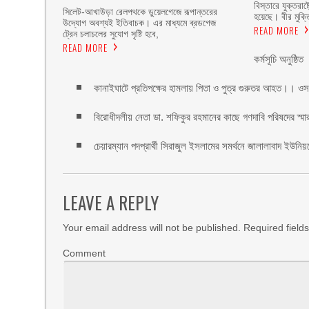
বিস্তারে যুক্তরাষ
‎​সিলেট-আখাউড়া রেলপথকে ডুয়েলগেজে রূপান্তরের
হয়েছে। বীর মুক্ত
উদ্যোগ অবশ্যই ইতিবাচক। এর মাধ্যমে ব্রডগেজ
READ MORE
ট্রেন চলাচলের সুযোগ সৃষ্টি হবে,
READ MORE
কর্মসূচি অনুষ্ঠিত
কানাইঘাটে প্রতিপক্ষের হামলায় পিতা ও পুত্র গুরুতর আহত।। ওস
বিরোধীদলীয় নেতা ডা. শফিকুর রহমানের কাছে গণদাবি পরিষদের স্মা
চেয়ারম্যান পদপ্রার্থী সিরাজুল ইসলামের সমর্থনে জালালাবাদ ইউনি
LEAVE A REPLY
Your email address will not be published.
Required field
Comment