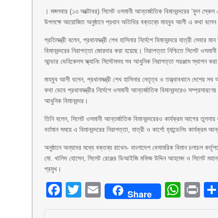
। মঙ্গলবার (১৩ অক্টোবর) সিলেট ওসমানী আন্তর্জাতিক বিমানবন্দরের ‘ফুল স্কেল
উপলক্ষে আয়োজিত অনুষ্ঠানে প্রধান অতিথির বক্তব্যে মাহবুব আলী এ কথা বলে
প্রতিমন্ত্রী বলেন, প্রধানমন্ত্রী শেখ হাসিনার নির্দেশে বিমানবন্দরে যাত্রী সেবা
বিমানবন্দরের নিরাপত্তা জোরদার করা হয়েছে। নিরাপত্তা নিশ্চিতে সিলেট ওসমানী আন
আন্ডার ভেহিকেলস স্ক্যানিং সিস্টেমসহ সব আধুনিক নিরাপত্তা সরঞ্জাম স্থাপন করা
মাহবুব আলী বলেন, প্রধানমন্ত্রী শেখ হাসিনার নেতৃত্ব ও তত্ত্বাবধানে দেশের সব
কথা ভেবে প্রধানমন্ত্রীর নির্দেশে ওসমানী আন্তর্জাতিক বিমানবন্দরেও সম্প্রসার
আধুনিক বিমানবন্দর।
তিনি বলেন, সিলেট ওসমানী আন্তর্জাতিক বিমানবন্দরেরও কার্যক্রম আগের তুলনায় 
বর্তমান সময়ে এ বিমানবন্দরের নিরাপত্তা, যাত্রী ও কার্গো হ্যান্ডেলিং কার্যক্রম 
অনুষ্ঠানে অন্যদের মধ্যে বক্তব্য রাখেন- বাংলাদেশ বেসামরিক বিমান চলাচল কর্তৃপ
মো. খালিদ হোসেন, সিলেট রেঞ্জের ডিআইজি মফিজ উদ্দিন আহমেদ ও সিলেট মহান
প্রমুখ।
Facebook
Twitter
Email
What
Pr
Share