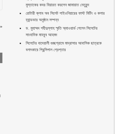
মুস্তাকের কবর যিয়ারত করলেন জামায়াত নেতৃবৃন্দ ‎
রোটারী ক্লাব অব সিলেট পাইওনিয়ারের ফাস্ট মিটিং ও কলার
হ্যান্ডভার অনুষ্ঠান সম্পন্ন
»
ড. মুহাম্মদ শহীদুল্লাহ স্মৃতি অ্যাওয়ার্ড পেলেন সিলেটের
সাংবাদিক মাহবুব আহমদ
সিলেটের বাদেয়ালী গুচ্ছগ্রামে মাদ্রাসার আবাসিক ছাত্রকে
বলাৎকারে প্রিন্সিপাল গ্রেপ্তার ‎
র