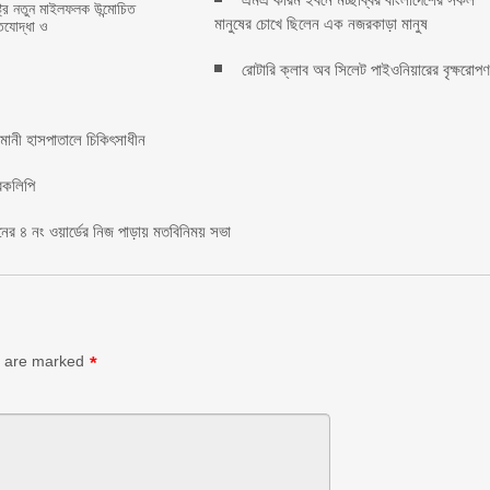
্ট্রে নতুন মাইলফলক উন্মোচিত
মানুষের চোখে ছিলেন এক নজরকাড়া মানুষ ‎
িযোদ্ধা ও
রোটারি ক্লাব অব সিলেট পাইওনিয়ারের বৃক্ষরোপ
মানী হাসপাতালে চিকিৎসাধীন
রকলিপি ‎
য়নের ৪ নং ওয়ার্ডের নিজ পাড়ায় মতবিনিময় সভা
s are marked
*