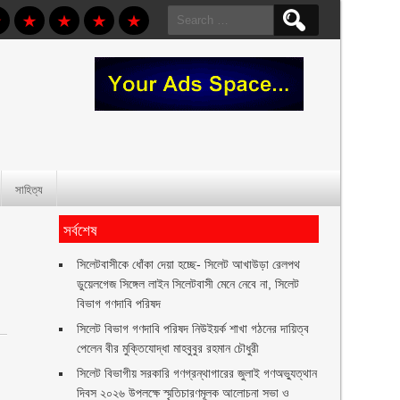
Search
for:
সাহিত্য
সর্বশেষ
,
‎সিলেটবাসীকে ধোঁকা দেয়া হচ্ছে- সিলেট আখাউড়া রেলপথ
ডুয়েলগেজ সিঙ্গেল লাইন সিলেটবাসী মেনে নেবে না, সিলেট
বিভাগ গণদাবি পরিষদ
সিলেট বিভাগ গণদাবি পরিষদ নিউইয়র্ক শাখা গঠনের দায়িত্ব
পেলেন বীর মুক্তিযোদ্ধা মাহবুবুর রহমান চৌধুরী ‎ ‎
সিলেট বিভাগীয় সরকারি গণগ্রন্থাগারের জুলাই গণঅভ্যুত্থান
দিবস ২০২৬ উপলক্ষে স্মৃতিচারণমূলক আলোচনা সভা ও