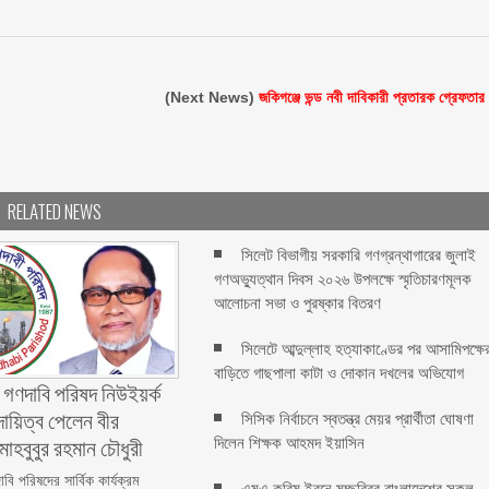
(Next News)
জকিগঞ্জে ভন্ড নবী দাবিকারী প্রতারক গ্রেফতার
RELATED NEWS
সিলেট বিভাগীয় সরকারি গণগ্রন্থাগারের জুলাই
গণঅভ্যুত্থান দিবস ২০২৬ উপলক্ষে স্মৃতিচারণমূলক
আলোচনা সভা ও পুরষ্কার বিতরণ ‎ ‎
সিলেটে আব্দুল্লাহ হত্যাকাণ্ডের পর আসামিপক্ষে
বাড়িতে গাছপালা কাটা ও দোকান দখলের অভিযোগ
 গণদাবি পরিষদ নিউইয়র্ক
দায়িত্ব পেলেন বীর
সিসিক নির্বাচনে স্বতন্ত্র মেয়র প্রার্থীতা ঘোষণা
মাহবুবুর রহমান চৌধুরী ‎ ‎
দিলেন শিক্ষক আহমদ ইয়াসিন
বি পরিষদের সার্বিক কার্যক্রম
এমএ করিম ইবনে মচ্ছব্বির বাংলাদেশের সকল