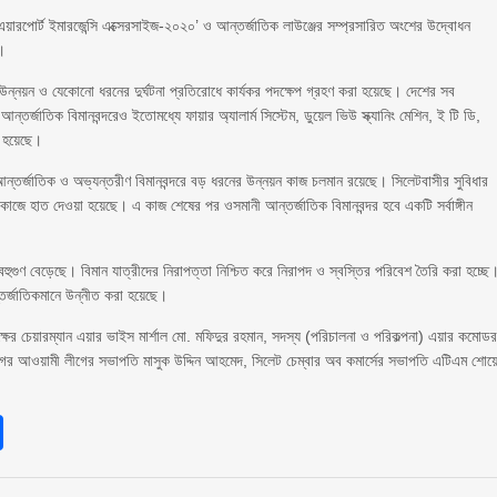
 এয়ারপোর্ট ইমারজেন্সি এক্সেরসাইজ-২০২০’ ও আন্তর্জাতিক লাউঞ্জের সম্প্রসারিত অংশের উদ্বোধন
ন।
র মান উন্নয়ন ও যেকোনো ধরনের দুর্ঘটনা প্রতিরোধে কার্যকর পদক্ষেপ গ্রহণ করা হয়েছে। দেশের সব
্তর্জাতিক বিমানবন্দরেও ইতোমধ্যে ফায়ার অ্যালার্ম সিস্টেম, ডুয়েল ভিউ স্ক্যানিং মেশিন, ই টি ডি,
 হয়েছে।
 আন্তর্জাতিক ও অভ্যন্তরীণ বিমানবন্দরে বড় ধরনের উন্নয়ন কাজ চলমান রয়েছে। সিলেটবাসীর সুবিধার
ণের কাজে হাত দেওয়া হয়েছে। এ কাজ শেষের পর ওসমানী আন্তর্জাতিক বিমানবন্দর হবে একটি সর্বাঙ্গীন
বহুগুণ বেড়েছে। বিমান যাত্রীদের নিরাপত্তা নিশ্চিত করে নিরাপদ ও স্বস্তির পরিবেশ তৈরি করা হচ্ছে
আন্তর্জাতিকমানে উন্নীত করা হয়েছে।
ক্ষের চেয়ারম্যান এয়ার ভাইস মার্শাল মো. মফিদুর রহমান, সদস্য (পরিচালনা ও পরিকল্পনা) এয়ার কমোড
গর আওয়ামী লীগের সভাপতি মাসুক উদ্দিন আহমেদ, সিলেট চেম্বার অব কমার্সের সভাপতি এটিএম শোয়
sApp
int
Share