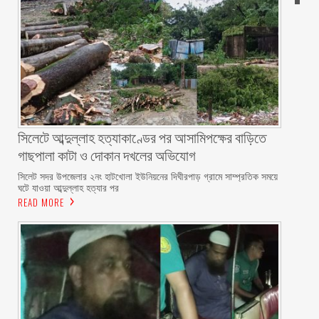
সিলেটে আব্দুল্লাহ হত্যাকাণ্ডের পর আসামিপক্ষের বাড়িতে
গাছপালা কাটা ও দোকান দখলের অভিযোগ
সিলেট সদর উপজেলার ২নং হাটখোলা ইউনিয়নের দিঘীরপাড় গ্রামে সাম্প্রতিক সময়ে
ঘটে যাওয়া আব্দুল্লাহ হত্যার পর
READ MORE