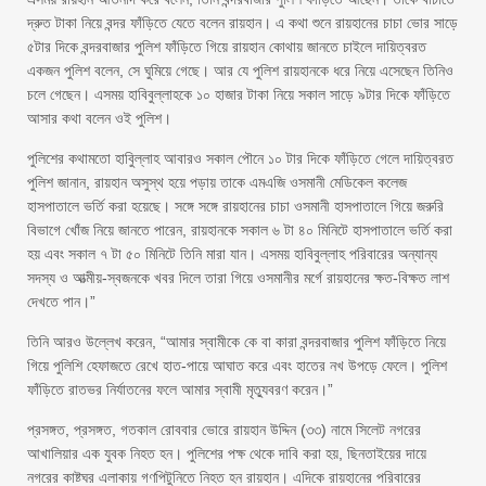
দ্রুত টাকা নিয়ে বন্দর ফাঁড়িতে যেতে বলেন রায়হান। এ কথা শুনে রায়হানের চাচা ভোর সাড়ে
৫টার দিকে বন্দরবাজার পুলিশ ফাঁড়িতে গিয়ে রায়হান কোথায় জানতে চাইলে দায়িত্বরত
একজন পুলিশ বলেন, সে ঘুমিয়ে গেছে। আর যে পুলিশ রায়হানকে ধরে নিয়ে এসেছেন তিনিও
চলে গেছেন। এসময় হাবিবুল্লাহকে ১০ হাজার টাকা নিয়ে সকাল সাড়ে ৯টার দিকে ফাঁড়িতে
আসার কথা বলেন ওই পুলিশ।
পুলিশের কথামতো হাবিুল্লাহ আবারও সকাল পৌনে ১০ টার দিকে ফাঁড়িতে গেলে দায়িত্বরত
পুলিশ জানান, রায়হান অসুস্থ হয়ে পড়ায় তাকে এমএজি ওসমানী মেডিকেল কলেজ
হাসপাতালে ভর্তি করা হয়েছে। সঙ্গে সঙ্গে রায়হানের চাচা ওসমানী হাসপাতালে গিয়ে জরুরি
বিভাগে খোঁজ নিয়ে জানতে পারেন, রায়হানকে সকাল ৬ টা ৪০ মিনিটে হাসপাতালে ভর্তি করা
হয় এবং সকাল ৭ টা ৫০ মিনিটে তিনি মারা যান। এসময় হাবিবুল্লাহ পরিবারের অন্যান্য
সদস্য ও আত্মীয়-স্বজনকে খবর দিলে তারা গিয়ে ওসমানীর মর্গে রায়হানের ক্ষত-বিক্ষত লাশ
দেখতে পান।”
তিনি আরও উল্লেখ করেন, “আমার স্বামীকে কে বা কারা বন্দরবাজার পুলিশ ফাঁড়িতে নিয়ে
গিয়ে পুলিশি হেফাজতে রেখে হাত-পায়ে আঘাত করে এবং হাতের নখ উপড়ে ফেলে। পুলিশ
ফাঁড়িতে রাতভর নির্যাতনের ফলে আমার স্বামী মৃত্যুবরণ করেন।”
প্রসঙ্গত, প্রসঙ্গত, গতকাল রোববার ভোরে রায়হান উদ্দিন (৩৩) নামে সিলেট নগরের
আখালিয়ার এক যুবক নিহত হন। পুলিশের পক্ষ থেকে দাবি করা হয়, ছিনতাইয়ের দায়ে
নগরের কাষ্টঘর এলাকায় গণপিটুনিতে নিহত হন রায়হান। এদিকে রায়হানের পরিবারের