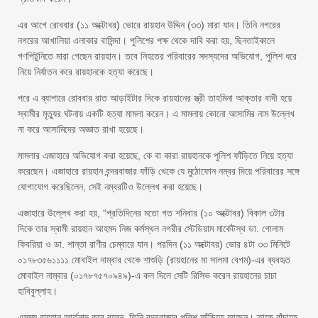
এর আগে রোববার (১১ অক্টোবর) ভোরে রায়হান উদ্দিন (৩৩) মারা যান। তিনি নগরের
নগরের আখালিয়া এলাকার বাসিন্দা। পুলিশের পক্ষ থেকে দাবি করা হয়, ছিনতাইকালে
গণপিটুনিতে মারা গেছেন রায়হান। তবে নিহতের পরিবারের সদস্যদের অভিযোগ, পুলিশ ধরে
নিয়ে নির্যাতন করে রায়হানকে হত্যা করেছে।
পরে এ ব্যাপারে রোববার রাত আড়াইটার দিকে রায়হানের স্ত্রী তাহমিনা আক্তার বাদী হয়ে
স্বামীর মৃত্যুর ঘটনায় একটি হত্যা মামলা করেন। এ মামলায় কোনো আসামির নাম উল্লেখ
না করে আসামিদের অজ্ঞাত রাখা হয়েছে।
মামলার এজাহারে অভিযোগ করা হয়েছে, কে বা কারা রায়হানকে পুলিশ ফাঁড়িতে নিয়ে হত্যা
করেছেন। এজাহারে রায়হান বন্দরবাজার ফাঁড়ি থেকে যে মুঠোফোন নম্বর দিয়ে পরিবারের সঙ্গে
যোগাযোগ করেছিলেন, সেই নম্বরটিও উল্লেখ করা হয়েছে।
এজাহারে উল্লেখ করা হয়, “প্রতিদিনের মতো গত শনিবার (১০ অক্টোবর) বিকাল ৩টার
দিকে তার স্বামী রায়হান আহমদ নিজ কর্মস্থল নগরীর স্টেডিয়াম মার্কেটস্থ ডা. গোলাম
কিবরিয়া ও ডা. শান্তা রাণীর চেম্বারে যান। পরদিন (১১ অক্টোবর) ভোর ৪টা ৩৩ মিনিটে
০১৭৮৩৫৬১১১১ মোবাইল নাম্বার থেকে শাশুড়ি (রায়হানের মা সালমা বেগম)-এর ব্যবহৃত
মোবাইল নাম্বার (০১৭৮৭৫৭০৯৪৯)-এ কল দিলে সেটি রিসিভ করেন রায়হানের চাচা
হাবিবুল্লাহ।
এসময় রায়হান আর্তনাদ করে বলেন, তিনি বন্দরবাজার পুলিশ ফাঁড়িতে আছেন। তাকে বাঁচাতে