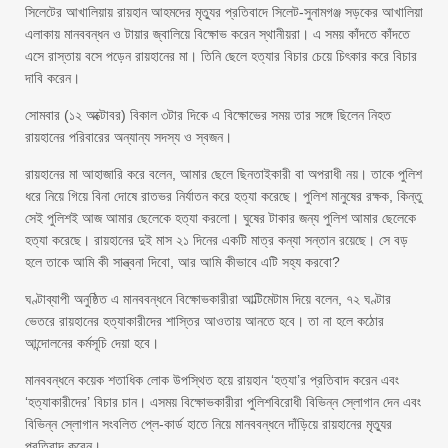
সিলেটের আখালিয়ায় রায়হান আহমদের মৃত্যুর প্রতিবাদে সিলেট-সুনামগঞ্জ সড়কের আখালিয়া
এলাকায় মানববন্ধন ও টায়ার জ্বালিয়ে বিক্ষোভ করেন স্থানীয়রা। এ সময় কাঁদতে কাঁদতে
এসে রাস্তায় বসে পড়েন রায়হানের মা। তিনি ছেলে হত্যার বিচার চেয়ে চিৎকার করে বিচার
দাবি করেন।
সোমবার (১২ অক্টোবর) বিকাল ৩টার দিকে এ বিক্ষোভের সময় তার সঙ্গে ছিলেন নিহত
রায়হানের পরিবারের অন্যান্য সদস্য ও স্বজন।
রায়হানের মা আহাজারি করে বলেন, আমার ছেলে ছিনতাইকারী বা অপরাধী নয়। তাকে পুলিশ
ধরে নিয়ে গিয়ে বিনা দোষে রাতভর নির্যাতন করে হত্যা করেছে। পুলিশ মানুষের রক্ষক, কিন্তু
সেই পুলিশই আজ আমার ছেলেকে হত্যা করলো। ঘুষের টাকার জন্য পুলিশ আমার ছেলেকে
হত্যা করেছে। রায়হানের দুই মাস ২১ দিনের একটি মাত্র কন্যা সন্তান রয়েছে। সে বড়
হলে তাকে আমি কী সান্ত্বনা দিবো, আর আমি কীভাবে এটি সহ্য করবো?
ঘণ্টাব্যাপী অনুষ্ঠিত এ মানববন্ধনে বিক্ষোভকারীরা আল্টিমেটাম দিয়ে বলেন, ৭২ ঘণ্টার
ভেতরে রায়হানের হত্যাকারীদের শাস্তির আওতায় আনতে হবে। তা না হলে কঠোর
আন্দোলনের কর্মসূচি দেয়া হবে।
মানববন্ধনে কয়েক শতাধিক লোক উপস্থিত হয়ে রায়হান ‘হত্যা’র প্রতিবাদ করেন এবং
‘হত্যাকারীদের’ বিচার চান। এসময় বিক্ষোভকারীরা পুলিশবিরোধী বিভিন্ন স্লোগান দেন এবং
বিভিন্ন স্লোগান সংবলিত প্লে-কার্ড হাতে নিয়ে মানববন্ধনে দাঁড়িয়ে রায়হানের মৃত্যুর
প্রতিবাদ করেন।