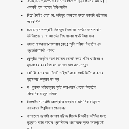
কানাইঘাটে প্রতিপক্ষের হামলায় পিতা ও পুত্র গুরুতর আহত।।
ওসমানী হাসপাতালে চিকিৎসাধীন
বিরোধীদলীয় নেতা ডা. শফিকুর রহমানের কাছে গণদাবি পরিষদের
স্মারকলিপি ‎
চেয়ারম্যান পদপ্রার্থী সিরাজুল ইসলামের সমর্থনে জালালাবাদ
ইউনিয়নের ৪ নং ওয়ার্ডের নিজ পাড়ায় মতবিনিময় সভা
হযরত শাহ্জালাল-শাহ্পরাণ (রহ.) স্মৃতি পরিষদ সিলেটের ৫ম
প্রতিষ্ঠাবার্ষিকী পালিত ‎​
কেন্দ্রীয় কর্মসূচীর অংশ হিসেবে সিলেট সদরে শহীদ ওয়াসিম ও
মুস্তাকের কবর যিয়ারত করলেন জামায়াত নেতৃবৃন্দ ‎
রোটারী ক্লাব অব সিলেট পাইওনিয়ারের ফাস্ট মিটিং ও কলার
হ্যান্ডভার অনুষ্ঠান সম্পন্ন
ড. মুহাম্মদ শহীদুল্লাহ স্মৃতি অ্যাওয়ার্ড পেলেন সিলেটের
সাংবাদিক মাহবুব আহমদ
সিলেটের বাদেয়ালী গুচ্ছগ্রামে মাদ্রাসার আবাসিক ছাত্রকে
বলাৎকারে প্রিন্সিপাল গ্রেপ্তার ‎
বাংলাদেশ প্রবাসী কল্যাণ পরিষদ সিলেট বিভাগীয় কমিটির সভা:
মৃত্যুবরণকারি কাতার প্রবাসীদের পরিবারকে দ্রুত ক্ষতিপূরণের
দাবি