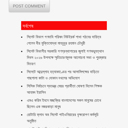
সর্বশেষ
সিলেট বিভাগ গণদাবি পরিষদ নিউইয়র্ক শাখা গঠনের দায়িত্ব
পেলেন বীর মুক্তিযোদ্ধা মাহবুবুর রহমান চৌধুরী ‎ ‎
সিলেট বিভাগীয় সরকারি গণগ্রন্থাগারের জুলাই গণঅভ্যুত্থান
দিবস ২০২৬ উপলক্ষে স্মৃতিচারণমূলক আলোচনা সভা ও পুরষ্কার
বিতরণ ‎ ‎
সিলেটে আব্দুল্লাহ হত্যাকাণ্ডের পর আসামিপক্ষের বাড়িতে
গাছপালা কাটা ও দোকান দখলের অভিযোগ
সিসিক নির্বাচনে স্বতন্ত্র মেয়র প্রার্থীতা ঘোষণা দিলেন শিক্ষক
আহমদ ইয়াসিন
এমএ করিম ইবনে মচ্ছব্বির বাংলাদেশের সকল মানুষের চোখে
ছিলেন এক নজরকাড়া মানুষ ‎
রোটারি ক্লাব অব সিলেট পাইওনিয়ারের বৃক্ষরোপণ কর্মসূচি
অনুষ্ঠিত