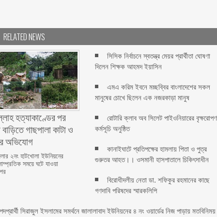
RELATED NEWS
সিসিক নির্বাচনে স্বতন্ত্র মেয়র প্রার্থীতা ঘোষণা
দিলেন শিক্ষক আহমদ ইয়াসিন
এমএ করিম ইবনে মচ্ছব্বির বাংলাদেশের সকল
মানুষের চোখে ছিলেন এক নজরকাড়া মানুষ ‎
ল্লাহ হত্যাকাণ্ডের পর
রোটারি ক্লাব অব সিলেট পাইওনিয়ারের বৃক্ষরোপ
 বাড়িতে গাছপালা কাটা ও
কর্মসূচি অনুষ্ঠিত
ের অভিযোগ
কানাইঘাটে প্রতিপক্ষের হামলায় পিতা ও পুত্র
লার ২নং হাটখোলা ইউনিয়নের
গুরুতর আহত।। ওসমানী হাসপাতালে চিকিৎসাধীন
সাম্প্রতিক সময়ে ঘটে যাওয়া
 পর
বিরোধীদলীয় নেতা ডা. শফিকুর রহমানের কাছে
গণদাবি পরিষদের স্মারকলিপি ‎
 পদপ্রার্থী সিরাজুল ইসলামের সমর্থনে জালালাবাদ ইউনিয়নের ৪ নং ওয়ার্ডের নিজ পাড়ায় মতবিনিময়