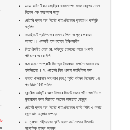
এমএ করিম ইবনে মচ্ছব্বির বাংলাদেশের সকল মানুষের চোখে
া
ছিলেন এক নজরকাড়া মানুষ ‎
রোটারি ক্লাব অব সিলেট পাইওনিয়ারের বৃক্ষরোপণ কর্মসূচি
অনুষ্ঠিত
ে
কানাইঘাটে প্রতিপক্ষের হামলায় পিতা ও পুত্র গুরুতর
আহত।। ওসমানী হাসপাতালে চিকিৎসাধীন
বিরোধীদলীয় নেতা ডা. শফিকুর রহমানের কাছে গণদাবি
পরিষদের স্মারকলিপি ‎
চেয়ারম্যান পদপ্রার্থী সিরাজুল ইসলামের সমর্থনে জালালাবাদ
ইউনিয়নের ৪ নং ওয়ার্ডের নিজ পাড়ায় মতবিনিময় সভা
হযরত শাহ্জালাল-শাহ্পরাণ (রহ.) স্মৃতি পরিষদ সিলেটের ৫ম
প্রতিষ্ঠাবার্ষিকী পালিত ‎​
কেন্দ্রীয় কর্মসূচীর অংশ হিসেবে সিলেট সদরে শহীদ ওয়াসিম ও
মুস্তাকের কবর যিয়ারত করলেন জামায়াত নেতৃবৃন্দ ‎
রোটারী ক্লাব অব সিলেট পাইওনিয়ারের ফাস্ট মিটিং ও কলার
হ্যান্ডভার অনুষ্ঠান সম্পন্ন
েশ
ড. মুহাম্মদ শহীদুল্লাহ স্মৃতি অ্যাওয়ার্ড পেলেন সিলেটের
»
সাংবাদিক মাহবুব আহমদ