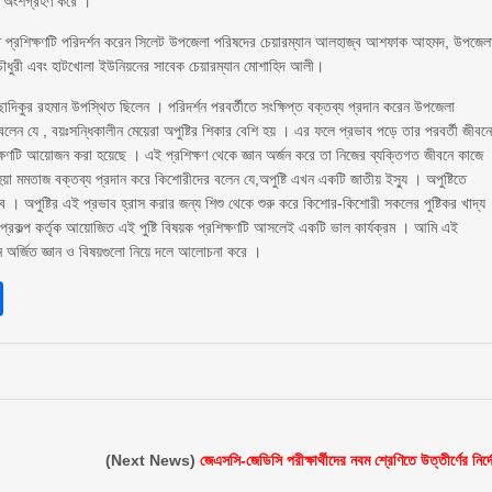
ার অংশগ্রহণ করে ।
ক্ত প্রশিক্ষণটি পরিদর্শন করেন সিলেট উপজেলা পরিষদের চেয়ারম্যান আলহাজ্ব আশফাক আহমদ, উপজেল
দ চৌধুরী এবং হাটখোলা ইউনিয়নের সাবেক চেয়ারম্যান মোশাহিদ আলী।
দিকুর রহমান উপস্থিত ছিলেন । পরিদর্শন পরবর্তীতে সংক্ষিপ্ত বক্তব্য প্রদান করেন উপজেলা
েন যে , বয়ঃসন্ধিকালীন মেয়েরা অপুষ্টির শিকার বেশি হয় । এর ফলে প্রভাব পড়ে তার পরবর্তী জীবন
ক্ষণটি আয়োজন করা হয়েছে । এই প্রশিক্ষণ থেকে জ্ঞান অর্জন করে তা নিজের ব্যক্তিগত জীবনে কাজে
হুয়া মমতাজ বক্তব্য প্রদান করে কিশোরীদের বলেন যে,অপুষ্টি এখন একটি জাতীয় ইস্যু । অপুষ্টিতে
বে । অপুষ্টির এই প্রভাব হ্রাস করার জন্য শিশু থেকে শুরু করে কিশোর-কিশোরী সকলের পুষ্টিকর খাদ্য
না প্রকল্প কর্তৃক আয়োজিত এই পুষ্টি বিষয়ক প্রশিক্ষণটি আসলেই একটি ভাল কার্যক্রম । আমি এই
ন অর্জিত জ্ঞান ও বিষয়গুলো নিয়ে দলে আলোচনা করে ।
sApp
int
Share
(Next News)
জেএসসি-জেডিসি পরীক্ষার্থীদের নবম শ্রেণিতে উত্তীর্ণের নির্দ