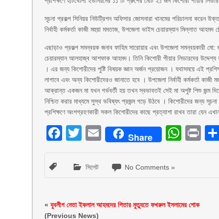
প্রশিক্ষণে হাটখোলা ইউনিয়নের ১১ টি গ্রুপের মোট ২১ জন কিশোরী পীয়ার লিড
সূচনা প্রকল্প সিনিয়র নিউট্রিশন অফিসার জোসনারা খানমের পরিচালনা করেন উ
নির্বাহী কর্মকর্তা কাজী মহুয়া মমতাজ, উপজেলা ভাইস চেয়ারম্যান মিল্লাত আহম
এছাড়াও প্রকল্প সমন্বয়ক জনাব ফাহিম সারোয়ার এবং উপজেলা সমন্বয়কারী মো: ছা
চেয়ারম্যান আলহাজ্ব আশফাক আহমদ। তিনি কিশোরী পীয়ার লিডারদের উদ্দেশ্য বল
। এর জন্য কিশোরীদের পুষ্টি বিষয়ক জ্ঞান অর্জন প্রয়োজন । যথাসময়ে এই প্রশি
লাগাবে এবং অন্য কিশোরীদেরও জানাতে হবে । উপজেলা নির্বাহী কর্মকর্তা কাজী ম
আক্রান্ত একজন মা যখন গর্ভবর্তী হয় তখন স্বভাবতই সেই মা অপুষ্ট শিশু জন্ম দি
নিশ্চিত করার মাধ্যমে সুস্থ ভবিষ্যৎ প্রজন্ম গড়ে উঠবে । কিশোরীদের জন্য সূচ
প্রশিক্ষণে অংশগ্রহণকারী সকল কিশোরীদের কাছে প্রত্যাশা রাখব তারা যেন এখা
Facebook
Twitter
Email
What
Pr
Share
সিলেট
No Comments »
«
যুবলীগ নেতা ইকলাল আহমদের পিতার মুত্যুতে ফখরুল ইসলামের শোক
(Previous News)