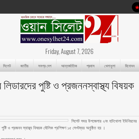
Friday, August 7, 2026
সিলেট
জাতীয়
সমগ্র দেশ
আন্তর্জাতিক
প্রবাস
খেলাধুলা
বিনোদন
িডারদের পুষ্টি ও প্রজননস্বাস্থ্য বিষয়ক
সিলেট সদর উপজেলার ২নং হাটখোলা ইউনিয়নের
ুষ্টি ও প্রজনন স্বাস্থ্য বিষয়ক মৌলিক প্রশিক্ষণ ১৫ সেপ্টম্বর অনুষ্ঠিত হয় ।