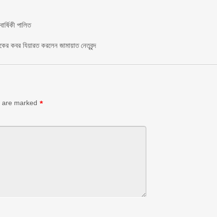
র্ষিকী পালিত ‎​
াকের কবর যিয়ারত করলেন জামায়াত নেতৃবৃন্দ ‎
s are marked
*