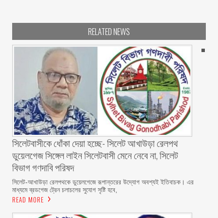
RELATED NEWS
‎সিলেটবাসীকে ধোঁকা দেয়া হচ্ছে- সিলেট আখাউড়া রেলপথ
ডুয়েলগেজ সিঙ্গেল লাইন সিলেটবাসী মেনে নেবে না, সিলেট
বিভাগ গণদাবি পরিষদ
‎​সিলেট-আখাউড়া রেলপথকে ডুয়েলগেজে রূপান্তরের উদ্যোগ অবশ্যই ইতিবাচক। এর
মাধ্যমে ব্রডগেজ ট্রেন চলাচলের সুযোগ সৃষ্টি হবে,
READ MORE