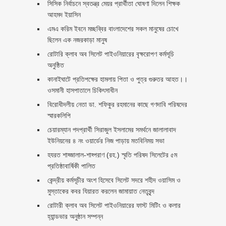
সিসিক নির্বাচনে স্বতন্ত্র মেয়র প্রার্থীতা ঘোষণা দিলেন শিক্ষক
আহমদ ইয়াসিন
এমএ করিম ইবনে মচ্ছব্বির বাংলাদেশের সকল মানুষের চোখে
ছিলেন এক নজরকাড়া মানুষ ‎
রোটারি ক্লাব অব সিলেট পাইওনিয়ারের বৃক্ষরোপণ কর্মসূচি
অনুষ্ঠিত
কানাইঘাটে প্রতিপক্ষের হামলায় পিতা ও পুত্র গুরুতর আহত।।
ওসমানী হাসপাতালে চিকিৎসাধীন
বিরোধীদলীয় নেতা ডা. শফিকুর রহমানের কাছে গণদাবি পরিষদের
স্মারকলিপি ‎
চেয়ারম্যান পদপ্রার্থী সিরাজুল ইসলামের সমর্থনে জালালাবাদ
ইউনিয়নের ৪ নং ওয়ার্ডের নিজ পাড়ায় মতবিনিময় সভা
হযরত শাহ্জালাল-শাহ্পরাণ (রহ.) স্মৃতি পরিষদ সিলেটের ৫ম
প্রতিষ্ঠাবার্ষিকী পালিত ‎​
কেন্দ্রীয় কর্মসূচীর অংশ হিসেবে সিলেট সদরে শহীদ ওয়াসিম ও
মুস্তাকের কবর যিয়ারত করলেন জামায়াত নেতৃবৃন্দ ‎
রোটারী ক্লাব অব সিলেট পাইওনিয়ারের ফাস্ট মিটিং ও কলার
হ্যান্ডভার অনুষ্ঠান সম্পন্ন