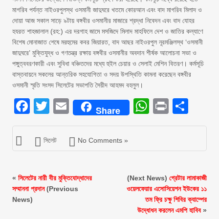
মাগরিব পর্যন্ত নাইওরপুলস্থ ওসমানী জাদুঘরে খতমে কোরআন এবং বাদ মাগরিব মিলাদ ও
দোয়া আজ সকাল সাড়ে ৯টায় বঙ্গবীর ওসমানীর মাজারে শ্রদ্ধা নিবেদন এবং বাদ যোহর
হযরত শাহজালাল (রহ:) এর দরগাহ জামে মসজিদে মিলাদ মাহফিলে দেশ ও জাতির কল্যাণে
বিশেষ মোনাজাত শেষে মরহুমের কবর জিয়ারত, বাদ আছর নাইওরপুল নূরমঞ্জিলস্থ ‘ওসমানী
জাদুঘরে’ মুক্তিযুদ্ধ ও গণতন্ত্র রক্ষায় বঙ্গবীর ওসমানীর অবদান শীর্ষক আলোচনা সভা ও
পঙ্গুত্ববরণকারী এবং সুবিধা বঞ্চিতদের মধ্যে হুইল চেয়ার ও সেলাই মেশিন বিতরণ। কর্মসূচি
বাস্তবায়নে সকলের আন্তরিক সহযোগিতা ও সদয় উপস্থিতি কামনা করেছেন বঙ্গবীর
ওসমানী স্মৃতি সংসদ সিলেটের সভাপতি সৈয়ীদ আহমদ বহলুল।
Facebook
Twitter
Email
WhatsAp
Print
Sha
Share
সিলেট
No Comments »
«
সিলেটের নারী বীর মুক্তিযোদ্ধাদের
(Next News)
গ্রেটার লামাকাজী
সম্মাননা প্রদান
(Previous
ওয়েলফেয়ার এসোসিয়েশন ইউকের ১১
News)
তম ফ্রি চক্ষু শিবির ক্যাম্পের
উদ্ধোধন করলেন এমপি হাবিব
»