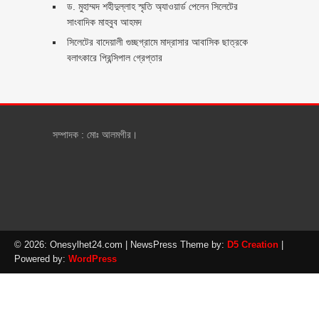
ড. মুহাম্মদ শহীদুল্লাহ স্মৃতি অ্যাওয়ার্ড পেলেন সিলেটের
সাংবাদিক মাহবুব আহমদ
সিলেটের বাদেয়ালী গুচ্ছগ্রামে মাদ্রাসার আবাসিক ছাত্রকে
বলাৎকারে প্রিন্সিপাল গ্রেপ্তার ‎
সম্পাদক : মোঃ আলমগীর।
© 2026: Onesylhet24.com
| NewsPress Theme by:
D5 Creation
|
Powered by:
WordPress