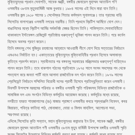
মুক্তিযুদ্ধের প্রধান সেনাপতি, সাবেক মন্ত্রী, বঙ্গবীর জেনারেল মুহাম্মদ আতাউল গণি
ওসমানীর ৩৮তম মৃত্যুবার্ষিকী আজ বুধবার। ১৯৮৪ সালের এই দিনে মারা যান তিনি।
ওসমানীর জন্ম ১৯১৮ সালের ১ সেপ্টেম্বর পিতার কর্মস্থল সুনামগঞ্জে। তার গ্রামের বাড়ি
সিলেটের বালাগঞ্জের ওসমানী নগরের দয়ামীর। তিনি প্রথমে ব্রিটিশ আর্মিতে যোগ দেন।
বাঙালিদের মধ্যে ব্রিটিশ আর্মির সর্বকনিষ্ঠ মেজর ছিলেন তিনি। পাকিস্তান সেনাবাহিনীতে
থাকাকালে ইস্টবেঙ্গল রেজিমেন্ট প্রতিষ্ঠায় গুরুত্বপূর্ণ ভূমিকা পালন করেন তিনি। পরে কর্নেল
হিসেবে অবসর গ্রহণ করেন।
তিনি বঙ্গবন্ধু শেখ মুজিবুর রহমানের আহ্বানে আওয়ামী লীগে যোগ দিয়ে সত্তরের নির্বাচনে
এমএনএ নির্বাচিত হন। একাত্তরের মুক্তিযুদ্ধে মুক্তিবাহিনীর প্রধান হিসেবে অসামান্য
কৃতিত্ব প্রদর্শন করেন। স্বাধীনতার পর বঙ্গবন্ধু সরকারের মন্ত্রিসভার গুরুত্বপূর্ণ দায়িত্বও
পালন করেন তিনি। তবে বাকশাল গঠনের প্রতিবাদে ১৯৭৫ সালে সংসদ সদস্যের পদ থেকে
পদত্যাগ করে জনতা পার্টি নামে আলাদা রাজনৈতিক দল গঠন করেন তিনি। ১৯৭৯ সালের
প্রেসিডেন্ট নির্বাচনে সম্মিলিত বিরোধী দলের প্রার্থী হিসেবে প্রতিদ্বন্দ্বিতা করেন ওসমানী।
দিবসটি উপলক্ষে মরহুমের পরিবার ও বঙ্গবীর ওসমানী স্মৃতি পরিষদসহ বিভিন্ন রাজনৈতিক ও
সামাজিক দল এবং সংগঠন বিভিন্ন কর্মসূচির আয়োজন করেছে। কর্মসূচির মধ্যে রয়েছে,
নগরীতে হযরত শাহজালালের (রঃ) মাজার প্রাঙ্গণে ওসমানীর কবরে শ্রদ্ধাঞ্জলি নিবেদন, কবর
জিয়ারত, পবিত্র ফাতিহা পাঠ, মোনাজাত, দোয়া ও মিলাদ মাহফিল, আলোচনা সভা,
স্মরণসভা রয়েছে।
এদিকে,সিলেটের কৃতি সন্তান, মহান মুক্তিযুদ্ধের কমান্ডার ইন চিফ, সাবেক মন্ত্রী, বঙ্গবীর
জেনারেল মুহম্মদ আতাউল গণী ওসমানীর ৩৮তম মৃত্যু বার্ষিকী উপলক্ষে বঙ্গবীর ওসমানী স্মৃতি
সংসদ সিলেটের উদ্যোগে বিভিন্ন কর্মসূচি গ্রহণ করা হয়েছে। কর্মসূচি মধ্যে রয়েছে হতে