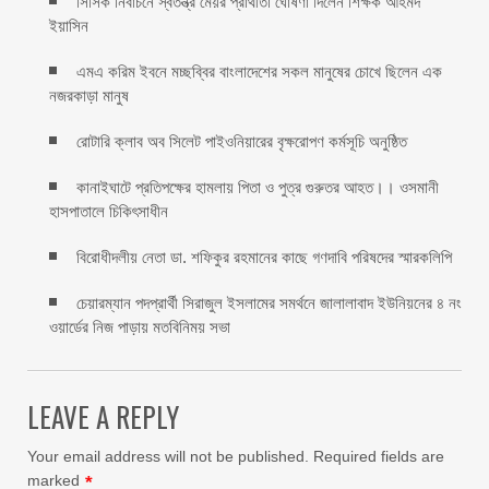
সিসিক নির্বাচনে স্বতন্ত্র মেয়র প্রার্থীতা ঘোষণা দিলেন শিক্ষক আহমদ
ইয়াসিন
এমএ করিম ইবনে মচ্ছব্বির বাংলাদেশের সকল মানুষের চোখে ছিলেন এক
নজরকাড়া মানুষ ‎
রোটারি ক্লাব অব সিলেট পাইওনিয়ারের বৃক্ষরোপণ কর্মসূচি অনুষ্ঠিত
কানাইঘাটে প্রতিপক্ষের হামলায় পিতা ও পুত্র গুরুতর আহত।। ওসমানী
হাসপাতালে চিকিৎসাধীন
বিরোধীদলীয় নেতা ডা. শফিকুর রহমানের কাছে গণদাবি পরিষদের স্মারকলিপি ‎
চেয়ারম্যান পদপ্রার্থী সিরাজুল ইসলামের সমর্থনে জালালাবাদ ইউনিয়নের ৪ নং
ওয়ার্ডের নিজ পাড়ায় মতবিনিময় সভা
LEAVE A REPLY
Your email address will not be published.
Required fields are
marked
*