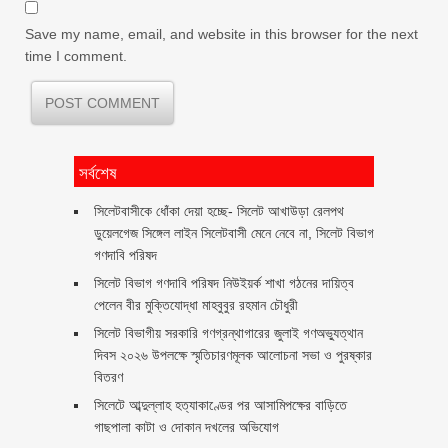
Save my name, email, and website in this browser for the next
time I comment.
সর্বশেষ
‎সিলেটবাসীকে ধোঁকা দেয়া হচ্ছে- সিলেট আখাউড়া রেলপথ
ডুয়েলগেজ সিঙ্গেল লাইন সিলেটবাসী মেনে নেবে না, সিলেট বিভাগ
গণদাবি পরিষদ
সিলেট বিভাগ গণদাবি পরিষদ নিউইয়র্ক শাখা গঠনের দায়িত্ব
পেলেন বীর মুক্তিযোদ্ধা মাহবুবুর রহমান চৌধুরী ‎ ‎
সিলেট বিভাগীয় সরকারি গণগ্রন্থাগারের জুলাই গণঅভ্যুত্থান
দিবস ২০২৬ উপলক্ষে স্মৃতিচারণমূলক আলোচনা সভা ও পুরষ্কার
বিতরণ ‎ ‎
সিলেটে আব্দুল্লাহ হত্যাকাণ্ডের পর আসামিপক্ষের বাড়িতে
গাছপালা কাটা ও দোকান দখলের অভিযোগ