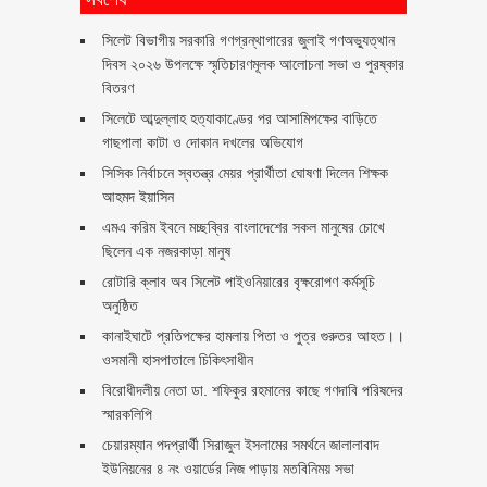
সিলেট বিভাগীয় সরকারি গণগ্রন্থাগারের জুলাই গণঅভ্যুত্থান
দিবস ২০২৬ উপলক্ষে স্মৃতিচারণমূলক আলোচনা সভা ও পুরষ্কার
বিতরণ ‎ ‎
সিলেটে আব্দুল্লাহ হত্যাকাণ্ডের পর আসামিপক্ষের বাড়িতে
গাছপালা কাটা ও দোকান দখলের অভিযোগ
সিসিক নির্বাচনে স্বতন্ত্র মেয়র প্রার্থীতা ঘোষণা দিলেন শিক্ষক
আহমদ ইয়াসিন
এমএ করিম ইবনে মচ্ছব্বির বাংলাদেশের সকল মানুষের চোখে
ছিলেন এক নজরকাড়া মানুষ ‎
রোটারি ক্লাব অব সিলেট পাইওনিয়ারের বৃক্ষরোপণ কর্মসূচি
অনুষ্ঠিত
কানাইঘাটে প্রতিপক্ষের হামলায় পিতা ও পুত্র গুরুতর আহত।।
ওসমানী হাসপাতালে চিকিৎসাধীন
বিরোধীদলীয় নেতা ডা. শফিকুর রহমানের কাছে গণদাবি পরিষদের
স্মারকলিপি ‎
চেয়ারম্যান পদপ্রার্থী সিরাজুল ইসলামের সমর্থনে জালালাবাদ
ইউনিয়নের ৪ নং ওয়ার্ডের নিজ পাড়ায় মতবিনিময় সভা