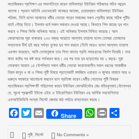
সতেজিকরন প্রশিক্ষণ এর সভাপতিত্ব করেন খাদিমপাড়া ইউনিয়ন পরিষদের সচিব আব্দুল
খালেক। প্রধান অতিথি এডভোকেট আফছর আহমদ, চেয়ারম্যান খাদিমপাড়া ইউনিয়ন
পরিষদ, তিনি বলেন আমাদের ধর্মীয় নেতারা পারেন সমাজের সকল শ্রেনীর কাছে সঠিক পুষ্টির
বার্তা পৌছে দিতে। ইসলাম ধর্মে সকল সমাধান দেওয়া আছে। কিভাবে শিশু মায়ের দুধ পান
করবে ও শিশুর কিকি অধিকার আছে। এই অধিকার ইসলাম নিশ্চিত করেছে। আল
কোরাআনের সূরা বাকারার ২৩৩ নম্বর আয়াতে আল্লাহ তায়ালা বলেন তোমরা তোমাদের
সন্তানকে দীর্ঘ দুই বছর পর্যন্ত বুকের দুধ পান করাবে।তিনি আরও বলেন আল্লাহ তায়ালা
এরশাদ করেছেন, আমি তোমানুষকে তার পিতা মাতার প্রতি সদাচরনের নির্দেশ দিয়েছি। তার
মাতা কষ্টের পর কষ্ট করে গর্ভধারন করে। এর পর তার দুধ ছাড়ানোর হয় ২ বছরে- সুরা
লোকমান আয়াত ১৪।উপস্থিত সকল ধর্মীয় নেতারা করোনাকালীন সকল ধরনের সামাজীক
নিয়ম কানুন ও মা ও শিশুর পুষ্টি বিষয়ে প্রত্যেকটি মসজিদে ওয়াক্ত ও জুম্মার নামাযে আর ও
গুরুত্ব সহকারে আলোচনা করবেন বলে প্রতিঙ্গা করেন।ধর্মীয় নেতাদের পুষ্টি বিষয়ক
সতেজিকরন প্রশিক্ষণটি পরিচালনা করেন ইউনিয়ন কোঅর্ডিনেটর মোঃ মহিববুল্যাহ।উল্লেখ্য
যে, সূচনা প্রকল্পটি ইউকে এইড ও ইউরোপিয়ান ইউনিয়ন এর আর্থিক সহযোগিতায়
এফআইভিডিবি সংস্থা সিলেট জেলায় মাঠ পর্যায়ে বাস্তবায়ন করছে।
Facebook
Twitter
Email
WhatsAp
Print
Sha
Share
পুষ্টি
,
সিলেট
No Comments »