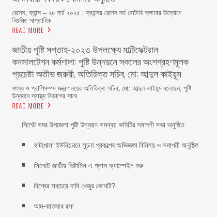
রেনেস, ফ্রান্স – ২৮ মার্চ ২০২৫ : ফ্রান্সের রেনেস নর্ড রোটারি ক্লাবের উদ্যোগে
নিয়মিত সাপ্তাহিক
READ MORE
জাতীয় পুষ্টি সপ্তাহ-২০২৩ উপলক্ষ্যে মাল্টিসেক্টরাল
কনসালটেশন কর্মশালা: পুষ্টি উন্নয়নে সকলের অংশগ্রহণমূলক
প্রচেষ্টা অতীভ জরুরী, অতিরিক্ত সচিব, মো: আব্দুল কাইয়ূম
মৎস্য ও প্রাণিসম্পদ মন্ত্রণালয়ের অতিরিক্ত সচিব, মো: আব্দুল কাইয়ূম বলেছেন, পুষ্টি
উন্নয়নে স্বাস্থ্য বিভাগের সাথে
READ MORE
সিলেট সদর উপজেলা পুষ্টি উন্নয়ন সমন্বয় কমিটির সমাপনী সভা অনুষ্ঠিত
হাটখোলা ইউনিয়ননে সূচনা প্রকল্পের অভিজ্ঞতা বিনিময় ও সমাপনী অনুষ্ঠিত
সিলেটে জাতীয় ভিটামিন এ প্লাস ক্যাম্পেইন শুরু
বিশ্বের সবচেয়ে দামি খেজুর কোনটি?
আম-কাতলার রসা