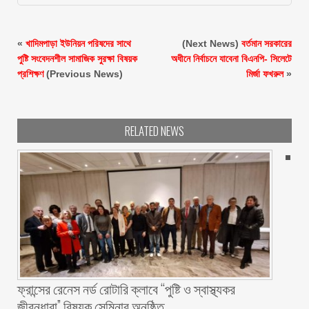
«
খাদিমপাড়া ইউনিয়ন পরিষদের সাথে
(Next News)
বর্তমান সরকারের
পুষ্টি সংবেদনশীল সামাজিক সুরক্ষা বিষয়ক
অধীনে নির্বাচনে যাবেনা বিএনপি- সিলেটে
প্রশিক্ষণ
(Previous News)
মির্জা ফখরুল
»
RELATED NEWS
ফ্রান্সের রেনেস নর্ড রোটারি ক্লাবে “পুষ্টি ও স্বাস্থ্যকর
জীবনধারা” বিষয়ক সেমিনার অনুষ্ঠিত