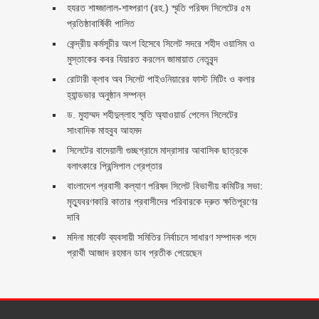
হযরত শাহ্জালাল-শাহ্পরাণ (রহ.) স্মৃতি পরিষদ সিলেটের ৫ম
প্রতিষ্ঠাবার্ষিকী পালিত ‎​
কেন্দ্রীয় কর্মসূচীর অংশ হিসেবে সিলেট সদরে শহীদ ওয়াসিম ও
মুস্তাকের কবর যিয়ারত করলেন জামায়াত নেতৃবৃন্দ ‎
রোটারী ক্লাব অব সিলেট পাইওনিয়ারের ফাস্ট মিটিং ও কলার
হ্যান্ডভার অনুষ্ঠান সম্পন্ন
ড. মুহাম্মদ শহীদুল্লাহ স্মৃতি অ্যাওয়ার্ড পেলেন সিলেটের
সাংবাদিক মাহবুব আহমদ
সিলেটের বাদেয়ালী গুচ্ছগ্রামে মাদ্রাসার আবাসিক ছাত্রকে
বলাৎকারে প্রিন্সিপাল গ্রেপ্তার ‎
বাংলাদেশ প্রবাসী কল্যাণ পরিষদ সিলেট বিভাগীয় কমিটির সভা:
মৃত্যুবরণকারি কাতার প্রবাসীদের পরিবারকে দ্রুত ক্ষতিপূরণের
দাবি
মদিনা মার্কেট ব্যবসায়ী সমিতির নির্বাচনে সাধারণ সম্পাদক পদে
প্রার্থী আজাদ রহমান ডাব প্রতীক পেয়েছেন ‎