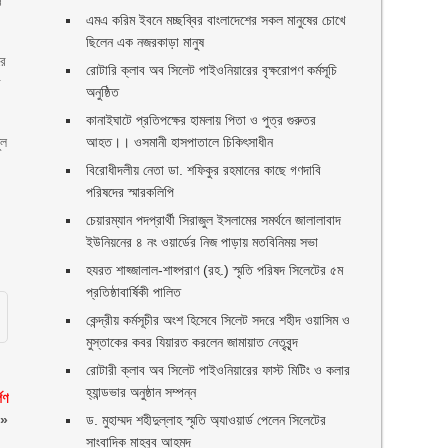
ও
এমএ করিম ইবনে মচ্ছব্বির বাংলাদেশের সকল মানুষের চোখে
ছিলেন এক নজরকাড়া মানুষ ‎
রে
রোটারি ক্লাব অব সিলেট পাইওনিয়ারের বৃক্ষরোপণ কর্মসূচি
র
অনুষ্ঠিত
কানাইঘাটে প্রতিপক্ষের হামলায় পিতা ও পুত্র গুরুতর
ুল
আহত।। ওসমানী হাসপাতালে চিকিৎসাধীন
বিরোধীদলীয় নেতা ডা. শফিকুর রহমানের কাছে গণদাবি
পরিষদের স্মারকলিপি ‎
চেয়ারম্যান পদপ্রার্থী সিরাজুল ইসলামের সমর্থনে জালালাবাদ
ইউনিয়নের ৪ নং ওয়ার্ডের নিজ পাড়ায় মতবিনিময় সভা
হযরত শাহ্জালাল-শাহ্পরাণ (রহ.) স্মৃতি পরিষদ সিলেটের ৫ম
প্রতিষ্ঠাবার্ষিকী পালিত ‎​
কেন্দ্রীয় কর্মসূচীর অংশ হিসেবে সিলেট সদরে শহীদ ওয়াসিম ও
মুস্তাকের কবর যিয়ারত করলেন জামায়াত নেতৃবৃন্দ ‎
রোটারী ক্লাব অব সিলেট পাইওনিয়ারের ফাস্ট মিটিং ও কলার
হ্যান্ডভার অনুষ্ঠান সম্পন্ন
পণ
»
ড. মুহাম্মদ শহীদুল্লাহ স্মৃতি অ্যাওয়ার্ড পেলেন সিলেটের
সাংবাদিক মাহবুব আহমদ