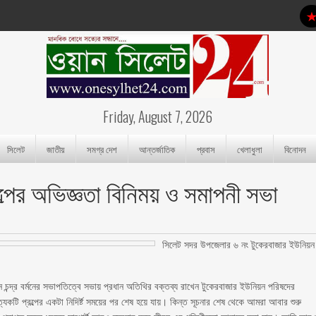
Friday, August 7, 2026
সিলেট
জাতীয়
সমগ্র দেশ
আন্তর্জাতিক
প্রবাস
খেলাধুলা
বিনোদন
ল্পের অভিজ্ঞতা বিনিময় ও সমাপনী সভা
সিলেট সদর উপজেলার ৬ নং টুকেরবাজার ইউনিয়ন
চন্দ্র বর্মনের সভাপতিত্বে সভায় প্রধান অতিথির বক্তব্য রাখেন টুকেরবাজার ইউনিয়ন পরিষদের
েকটি প্রল্পের একটা নিদির্ষ্ট সময়ের পর শেষ হয়ে যায়। কিন্ত সূচনার শেষ থেকে আমরা আবার শুরু