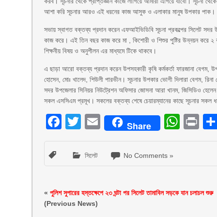
করব। সূচনার থেকে প্রাপ্তজ্ঞান কাজে লাগিয়ে আমারা এগিয়ে যাবো। সূচনা থ
আশা করি সূচনার আরও এই ধরনের কাজ আসুক ও এলাকার মানুষ উপকার পাক।
সভায় স্বাগত বক্তব্য প্রদান করেন এফআইভিডিবি সূচনা প্রকল্পের সিলেট সদর উ
কাজ করে। এই তিন বছর কাজ করে মা , কিশোরী ও শিশুর পুষ্টির উন্নয়ন করে ২ ব
শিক্ষনীয় বিষয় ও অনুশীলন এর মাধ্যমে টিকে থাকবে।
এ ছাড়া আরো বক্তব্য প্রদান করেন উপসহকারী কৃষি কর্মকর্তা ফারজানা বেগম, উপস
হোসেন, মোঃ খালেদ, শিউলী পারভীন। সূচনার উপকার ভোগী দিলারা বেগম, রিনা বেগ
সদর উপজেলার সিনিয়র নিউট্রেশন অফিসার জোসনা আরা খানম, জিসিডিও হেলেন স
সকল এসসিএম প্রমূখ। সকলের বক্তব্য শেষে চেয়ারম্যানের কাছে সূচনার সকল ধ
Facebook
Twitter
Email
What
Pr
Share
সিলেট
No Comments »
«
পুলিশ সুপারের হস্তক্ষেপে ২৩ ঘন্টা পর সিলেট তামাবিল সড়কে যান চলাচল শুরু
(Previous News)