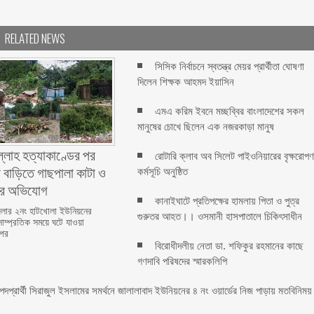
RELATED NEWS
সিসিক নির্বাচনে স্বতন্ত্র মেয়র প্রার্থীতা ঘোষণা
দিলেন শিক্ষক আহমদ ইয়াসিন
এমএ করিম ইবনে মচ্ছব্বির বাংলাদেশের সকল
মানুষের চোখে ছিলেন এক নজরকাড়া মানুষ ‎
ল্লাহ হত্যাকাণ্ডের পর
রোটারি ক্লাব অব সিলেট পাইওনিয়ারের বৃক্ষরোপ
 বাড়িতে গাছপালা কাটা ও
কর্মসূচি অনুষ্ঠিত
ের অভিযোগ
কানাইঘাটে প্রতিপক্ষের হামলায় পিতা ও পুত্র
লার ২নং হাটখোলা ইউনিয়নের
গুরুতর আহত।। ওসমানী হাসপাতালে চিকিৎসাধীন
সাম্প্রতিক সময়ে ঘটে যাওয়া
 পর
বিরোধীদলীয় নেতা ডা. শফিকুর রহমানের কাছে
গণদাবি পরিষদের স্মারকলিপি ‎
 পদপ্রার্থী সিরাজুল ইসলামের সমর্থনে জালালাবাদ ইউনিয়নের ৪ নং ওয়ার্ডের নিজ পাড়ায় মতবিনিময়