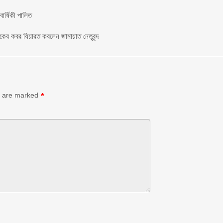
র্ষিকী পালিত ‎​
াকের কবর যিয়ারত করলেন জামায়াত নেতৃবৃন্দ ‎
s are marked
*