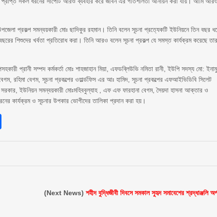
েকে প্রাপ্ত সকল ধরনের সাপোর্ট আরও ব্যবহার করে জীবন এর গতিশীলতা আনায়ন করা যায়। আমি আর
পজেলা প্রকল্প সমন্বয়কারী মোঃ ছাদিকুর রহমান। তিনি বলেন সূচনা প্রত্যেকটি ইউনিয়নে তিন বছর ধ
ছরের শিশুদের খর্বতা প্রতিরোধ করা। তিনি আরও বলেন সূচনা প্রকল্প যে সমস্ত কার্যক্রম করেছে তা
হকারী প্রানী সম্পদ কর্মকর্তা মোঃ শাহজাহান মিয়া, এফডব্লিউভি নমিতা রানী, ইউপি সদস্য মো: ইনাম
ম, রহিমা বেগম, সূচনা প্রকল্পের ওয়ার্ল্ডফিস এর আঃ হামিদ, সূচনা প্রকল্পের এফআইভিডিবি সিলেট
রকার, ইউনিয়ন সমন্বয়কারী মোঃমহিববুল্যাহ , এফ এফ ফারহানা বেগম, সৈয়দা হাসনা আক্তার ও
রনের কার্যক্রম ও সূচনার উপকার ভোগীদের তালিকা প্রদান করা হয়।
sApp
int
Share
(Next News)
শহীদ বুদ্ধিজীবী দিবসে সমকাল সুহৃদ সমাবেশের শ্রদ্ধাঞ্জলি অর্