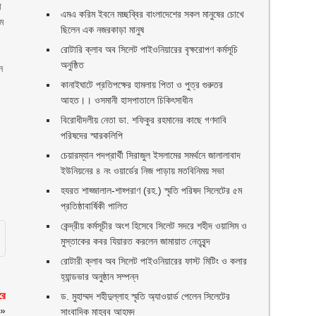
া
এমএ করিম ইবনে মচ্ছব্বির বাংলাদেশের সকল মানুষের চোখে
রম
ছিলেন এক নজরকাড়া মানুষ ‎
রোটারি ক্লাব অব সিলেট পাইওনিয়ারের বৃক্ষরোপণ কর্মসূচি
অনুষ্ঠিত
ন
কানাইঘাটে প্রতিপক্ষের হামলায় পিতা ও পুত্র গুরুতর
আহত।। ওসমানী হাসপাতালে চিকিৎসাধীন
বিরোধীদলীয় নেতা ডা. শফিকুর রহমানের কাছে গণদাবি
পরিষদের স্মারকলিপি ‎
চেয়ারম্যান পদপ্রার্থী সিরাজুল ইসলামের সমর্থনে জালালাবাদ
ইউনিয়নের ৪ নং ওয়ার্ডের নিজ পাড়ায় মতবিনিময় সভা
হযরত শাহ্জালাল-শাহ্পরাণ (রহ.) স্মৃতি পরিষদ সিলেটের ৫ম
প্রতিষ্ঠাবার্ষিকী পালিত ‎​
কেন্দ্রীয় কর্মসূচীর অংশ হিসেবে সিলেট সদরে শহীদ ওয়াসিম ও
মুস্তাকের কবর যিয়ারত করলেন জামায়াত নেতৃবৃন্দ ‎
রোটারী ক্লাব অব সিলেট পাইওনিয়ারের ফাস্ট মিটিং ও কলার
হ্যান্ডভার অনুষ্ঠান সম্পন্ন
রে
ড. মুহাম্মদ শহীদুল্লাহ স্মৃতি অ্যাওয়ার্ড পেলেন সিলেটের
»
সাংবাদিক মাহবুব আহমদ