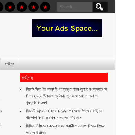
Search
for:
সাহিত্য
সর্বশেষ
সিলেট বিভাগীয় সরকারি গণগ্রন্থাগারের জুলাই গণঅভ্যুত্থান
দিবস ২০২৬ উপলক্ষে স্মৃতিচারণমূলক আলোচনা সভা ও
পুরষ্কার বিতরণ ‎ ‎
সিলেটে আব্দুল্লাহ হত্যাকাণ্ডের পর আসামিপক্ষের বাড়িতে
 ও
গাছপালা কাটা ও দোকান দখলের অভিযোগ
া
সিসিক নির্বাচনে স্বতন্ত্র মেয়র প্রার্থীতা ঘোষণা দিলেন শিক্ষক
আহমদ ইয়াসিন