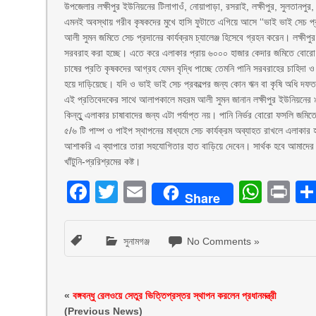
উপজেলার লক্ষীপুর ইউনিয়নের টিলাগাওঁ, নোয়াপাড়া, রসরাই, লক্ষীপুর, সুলতানপ
এমনই অবস্থায় গরীব কৃষকদের মুখে হাসি ফুটাতে এগিয়ে আসে ‘‘ভাই ভাই সেচ প্রকল
আলী সুমন জমিতে সেচ প্রদানের কার্যক্রম চ্যালেঞ্জ হিসেবে গ্রহন করেন। লক্ষী
সরবরাহ করা হচ্ছে। এতে করে এলাকার প্রায় ৬০০০ হাজার কেদার জমিতে বোর
চাষের প্রতি কৃষকদের আগ্রহ যেমন বৃদ্ধি পাচ্ছে তেমনি পানি সরবরাহের চাহিদা ও 
হয়ে দাড়িয়েছে। যদি ও ভাই ভাই সেচ প্রকল্পের জন্য কোন ঋন বা কৃষি অধি 
এই প্রতিবেদকের সাথে আলাপকালে মহরম আলী সুমন জানান লক্ষীপুর ইউনিয়নের ৯ট
কিন্তুু এলাকার চাষাবাদের জন্য এটা পর্যাপ্ত নয়। পানি নির্ভর বোরো ফসলি জ
৫/৬ টি পাম্প ও পাইপ স্থাপনের মাধ্যমে সেচ কার্যক্রম অব্যাহত রাখলে এলাকার
আশাকরি এ ব্যাপারে তারা সহযোগিতার হাত বাড়িয়ে দেবেন। সার্থক হবে আমাদের উদ
খাঁটুনি-প্ররিশ্রমের কষ্ট।
Facebook
Twitter
Email
What
Pr
Share
সুনামগঞ্জ
No Comments »
«
বঙ্গবন্ধু রেলওয়ে সেতুর ভিত্তিপ্রস্তর স্থাপন করলেন প্রধানমন্ত্রী
(Previous News)