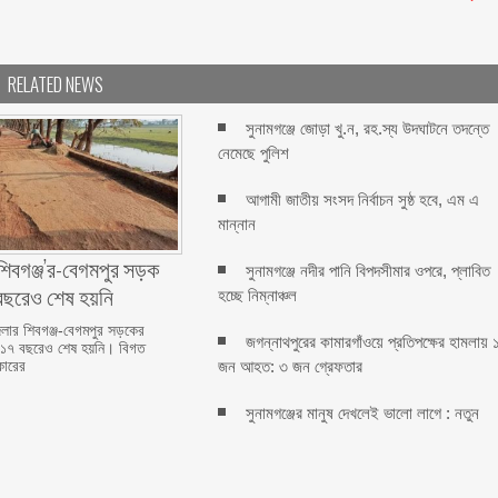
RELATED NEWS
সুনামগঞ্জে জোড়া খু.ন, রহ.স্য উদঘাটনে তদন্তে
নেমেছে পুলিশ
আগামী জাতীয় সংসদ নির্বাচন সুষ্ঠ হবে, এম এ
মান্নান
শিবগঞ্জ’র-বেগমপুর সড়ক
সুনামগঞ্জে নদীর পানি বিপদসীমার ওপরে, প্লাবিত
বছরেও শেষ হয়নি
হচ্ছে নিম্নাঞ্চল
লার শিবগঞ্জ-বেগমপুর সড়কের
জগন্নাথপুরের কামারগাঁওয়ে প্রতিপক্ষের হামলায় 
 ১৭ বছরেও শেষ হয়নি। বিগত
জন আহত: ৩ জন গ্রেফতার
ারের
সুনামগঞ্জের মানুষ দেখলেই ভালো লাগে : নতুন