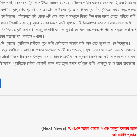
ুর, জিরাগাওঁ, চকবাজার ্ও কালাইউড়া এলাকার বোরো চাষীদের পানির অভাবে যখন ত্রাহি ত্রাহি অবস্থ
্প’’। ব্যক্তিগত প্রচেষ্টায় গড়ে তোলা এই সেচ প্রকল্পের উদ্যোক্তা বীর মুক্তিযোদ্ধার সন্তান মহ
পুর ইউনিয়নের খাসিয়ামারা নদী থেকে ৬টি সেচ পাম্পের মাধ্যমে বিগত তিন বছর যাবত বোরো জমিতে পানি
ো ফসল উৎপাদিত হচ্ছে। কৃষক বান্ধব মহরম আলী সুমনের এই উদ্যোগের ফলে এলাকায় বোরো জমি
দিন দিন বেড়েই চলেছে। কিন্তুু সরকারী আর্থিক সুবিধা ব্যাতিত সেচ প্রকল্পের পরিধি বিস্তৃত করা কঠি
দফতরের সহযোগিতা জোটেনি এখনো।
ি গ্রামের প্রান্তিক চাষীদের মুখে হাসি ফোটানোর জন্যই ভাই ভাই সেচ প্রকল্পের এই উদ্যোগ।
মিতে বছর ব্যাপী সেচ কার্যক্রম গ্রহন অত্যন্ত জরুরী হয়ে পড়েছে। সুমন বলেন আপাতত: ২৫/৩০ ঘোড়ার
 হাজারো ্ও গরীব কৃষক উপকৃত হবে। তিনি বিএডিসি সেচ প্রকল্প সিলেট এর দৃষ্টি আকর্ষন করে বলেন
্যোগ, প্রান্তিক চাষীরা সোনালী ফসল ঘরে তুলে হাসবে তৃপ্তির হাসি, বেমালুম ভ’লে যাবে হাড়ভাঙ্গা
sApp
int
Share
(Next News)
ড. এ.কে আব্দুল মোমেন ও মোঃ তাজুল ইসলাম বরাব
স্মারকলিপি প্রদান