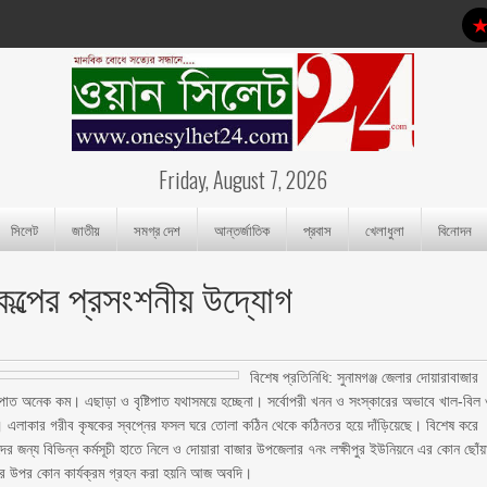
Friday, August 7, 2026
সিলেট
জাতীয়
সমগ্র দেশ
আন্তর্জাতিক
প্রবাস
খেলাধুলা
বিনোদন
কল্পের প্রসংশনীয় উদ্যোগ
বিশেষ প্রতিনিধি: সুনামগঞ্জ জেলার দোয়ারাবাজার
টিপাত অনেক কম। এছাড়া ও বৃষ্টিপাত যথাসময়ে হচ্ছেনা। সর্বোপরী খনন ও সংস্কারের অভাবে খাল-বিল
্ছে। এলাকার গরীব কৃষকের স্বপ্নের ফসল ঘরে তোলা কঠিন থেকে কঠিনতর হয়ে দাঁড়িয়েছে। বিশেষ করে
র জন্য বিভিন্ন কর্মসূচী হাতে নিলে ও দোয়ারা বাজার উপজেলার ৭নং লক্ষীপুর ইউনিয়নে এর কোন ছোঁয়
 উপর কোন কার্যক্রম গ্রহন করা হয়নি আজ অবদি।