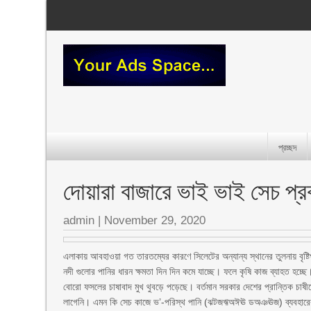
প্রচ্ছদ
দোয়ারা বাজারে ভাই ভাই সেচ প্র
admin
|
November 29, 2020
এলাকায় আবহাওয়া গত তারতম্যের কারণে সিলেটের অন্যান্য স্থানের তুলনায় বৃষ্
নদী গুলোর পানির ধারন ক্ষমতা দিন দিন কমে যাচ্ছে। ফলে কৃষি কাজ ব্যাহত হচ
বোরো ফসলের চাষাবাদ মুখ থুবড়ে পড়েছে। বর্তমান সরকার দেশের প্রান্তিক চাষীদে
লাগেনি। এমন কি সেচ কাজে ভ’-পরিস্থ পানি (ঝটজঋঅঈঊ ডঅঞঊজ) ব্যবহারের