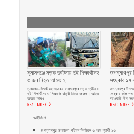
সুনামগঞ্জে সড়ক দুর্ঘটনায় দুই শিক্ষার্থীসহ
জগন্নাথপুর 
৩ জন নিহত আহত ২
সংষ্কার ১৭ 
সুনামগঞ্জ-সিলেট মহাসড়কের বাহাদুরপুরে সড়ক দুর্ঘটনায়
জগন্নাথপুর উপজে
দুই শিক্ষার্থীসহ ৩ সিএনজি যাত্রী নিহত হয়েছে। আহত
সংষ্কার কাজ গত
হয়েছে আরও
আওয়ামী লীগ সরক
READ MORE
READ MORE
আইজিপি
জগন্নাথপুর উপজেলা পরিষদ নির্বাচনে ৩ পদে প্রার্থী ১৩