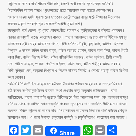
‘কান্দিস না আমার দায়’ গানের গীতিকার, সিলেট তথা দেশের স্বনামধন্য মরমিকবি
গিয়াসউদ্দিন আহমদ স্মরণে প্রথমবারের মতো আয়োজন করা হয়েছে লোকউৎসব।
মঙ্গলবার সন্ধ্যা ছয়টা সুনামগঞ্জের ছাতকের গোবিন্দগঞ্জের বালুর মাঠে উৎসবের উদ্বোধন
করবেন একুশে পদকপ্রাপ্ত লোকসংগীতশিল্পী সুষমা দাশ।
উদ্বোধনী পর্বে দেশের প্রখ্যাত লোকসংগীত গবেষক ও ব্যক্তিত্বরা উপস্থিত থাকবেন।
এরপর রাতব্যাপী গানের আয়োজন থাকবে। গানের আয়োজনে প্রয়াত কথাসাহিত্যিক হুমায়ূন
আহমেদের স্ত্রী মেহের আফরোজ শাওন, শিল্পী সেলিম চৌধুরী, কৃষ্ণকলি, আশিক, হিমাংশু
বিশ্বাস ও জামাল উদ্দিন হাসান বান্না, বাউল আবদুর রহমান, বাউল কালা মিয়া, বাউল বিরহী
কালা মিয়া, বাউল সিরাজ উদ্দিন, বাউল বশিরউদ্দিন সরকার, বাউল সূর্যলাল, শিল্পী লাভলী
দেব, শামীম আহমদ, পংকজ, প্রদীপ মল্লিক, তন্বি দেব, বাউল শাহীনূর আলম সরকার,
শিল্পী সুপ্রিয়া দেব, অন্তরা বিশ্বাস ও লিংকন দাসসহ সিলেট ও দেশের বরেণ্য বাউল-শিল্পীরা
অংশ নেবেন।
মরমিকবি গিয়াসউদ্দিন আহমদ লোকউৎসব উদযাপন পর্ষদের আহ্বায়ক ও সদস্যসচিব মো.
মহী উদ্দিন সংগীতানুরাগীদের উৎসবে অংশ নেওয়ার জন্য অনুরোধ জানিয়েছেন। তাঁরা
জানিয়েছেন, গানের পাশাপাশি প্রয়াত গীতিকারকে নিয়ে আলোচনা সভা এবং প্রকাশনাসংস্থা
বাতিঘর থেকে প্রকাশিত লোকসংস্কৃতি গবেষক সুমনকুমার দাশ সংকলিত গীতিকারের গানের
সংকলন ‘মরিলে কান্দিস না আমার দায় : গিয়াসউদ্দিন আহমদের নির্বাচিত গান’ বইয়ের মোড়ক
উন্মোচনও হবে। এ ছাড়া উৎসবে রক্তদান কর্মসূচি ও চক্ষুশিবিরেরও আয়োজন করা হয়েছে।
Facebook
Twitter
Email
WhatsAp
Print
Sha
Share