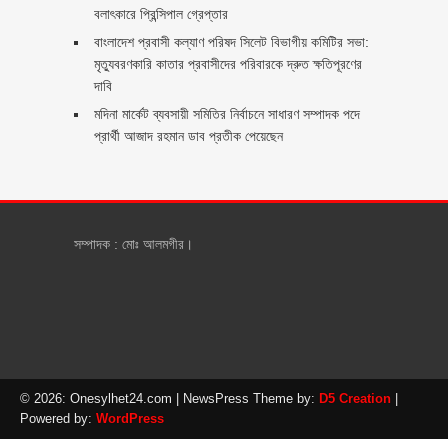
বলাৎকারে প্রিন্সিপাল গ্রেপ্তার ‎
বাংলাদেশ প্রবাসী কল্যাণ পরিষদ সিলেট বিভাগীয় কমিটির সভা:
মৃত্যুবরণকারি কাতার প্রবাসীদের পরিবারকে দ্রুত ক্ষতিপূরণের
দাবি
মদিনা মার্কেট ব্যবসায়ী সমিতির নির্বাচনে সাধারণ সম্পাদক পদে
প্রার্থী আজাদ রহমান ডাব প্রতীক পেয়েছেন ‎
সম্পাদক : মোঃ আলমগীর।
© 2026: Onesylhet24.com
| NewsPress Theme by:
D5 Creation
|
Powered by:
WordPress