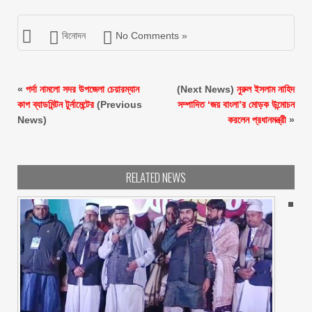
বিনোদন
No Comments »
«
পর্দা নামলো সদর উপজেলা চেয়ারম্যান
(Next News)
নুরুল ইসলাম নাহিদ
কাপ ব্যাডমিন্টন টুর্নামেন্টের
(Previous
সম্পাদিত ‘জয় বাংলা’র মোড়ক উন্মোচন
News)
করলেন প্রধানমন্ত্রী
»
RELATED NEWS