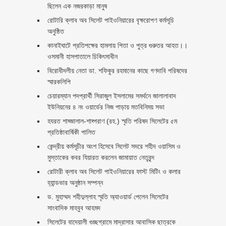
ছিলেন এক নজরকাড়া মানুষ ‎
রোটারি ক্লাব অব সিলেট পাইওনিয়ারের বৃক্ষরোপণ কর্মসূচি
অনুষ্ঠিত
কানাইঘাটে প্রতিপক্ষের হামলায় পিতা ও পুত্র গুরুতর আহত।।
ওসমানী হাসপাতালে চিকিৎসাধীন
বিরোধীদলীয় নেতা ডা. শফিকুর রহমানের কাছে গণদাবি পরিষদের
স্মারকলিপি ‎
চেয়ারম্যান পদপ্রার্থী সিরাজুল ইসলামের সমর্থনে জালালাবাদ
ইউনিয়নের ৪ নং ওয়ার্ডের নিজ পাড়ায় মতবিনিময় সভা
হযরত শাহ্জালাল-শাহ্পরাণ (রহ.) স্মৃতি পরিষদ সিলেটের ৫ম
প্রতিষ্ঠাবার্ষিকী পালিত ‎​
কেন্দ্রীয় কর্মসূচীর অংশ হিসেবে সিলেট সদরে শহীদ ওয়াসিম ও
মুস্তাকের কবর যিয়ারত করলেন জামায়াত নেতৃবৃন্দ ‎
রোটারী ক্লাব অব সিলেট পাইওনিয়ারের ফাস্ট মিটিং ও কলার
হ্যান্ডভার অনুষ্ঠান সম্পন্ন
ড. মুহাম্মদ শহীদুল্লাহ স্মৃতি অ্যাওয়ার্ড পেলেন সিলেটের
সাংবাদিক মাহবুব আহমদ
সিলেটের বাদেয়ালী গুচ্ছগ্রামে মাদ্রাসার আবাসিক ছাত্রকে