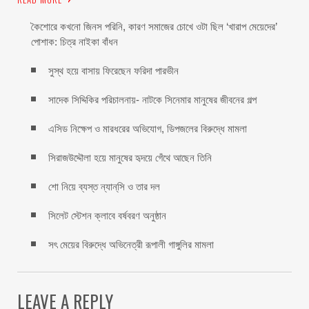
কৈশোরে কখনো জিনস পরিনি, কারণ সমাজের চোখে ওটা ছিল ‘খারাপ মেয়েদের’
পোশাক: চিত্র নাইকা বাঁধন
সুস্থ হয়ে বাসায় ফিরেছেন ফরিদা পারভীন
সাদেক সিদ্দিকির পরিচালনায়- নাটকে সিনেমার মানুষের জীবনের গল্প
এসিড নিক্ষেপ ও মারধরের অভিযোগ, ডিপজলের বিরুদ্ধে মামলা
সিরাজউদ্দৌলা হয়ে মানুষের হৃদয়ে গেঁথে আছেন তিনি
শো নিয়ে ব্যস্ত ন্যান্‌সি ও তার দল
সিলেট স্টেশন ক্লাবে বর্ষবরণ অনুষ্ঠান
সৎ মেয়ের বিরুদ্ধে অভিনেত্রী রূপালী গাঙ্গুলির মামলা
LEAVE A REPLY