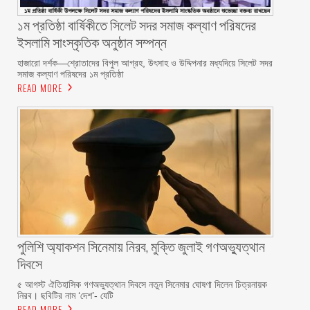
১ম প্রতিষ্ঠা বার্ষিকীতে সিলেট সদর সমাজ কল্যাণ পরিষদের
ইসলামি সাংস্কৃতিক অনুষ্ঠান সম্পন্ন
‎হাজারো দর্শক—শ্রোতাদের বিপুল আগ্রহ, উৎসাহ ও উদ্দিপনার মধ্যদিয়ে সিলেট সদর
সমাজ কল্যাণ পরিষদের ১ম প্রতিষ্ঠা
READ MORE
পুলিশি অ্যাকশন সিনেমায় নিরব, মুক্তি জুলাই গণঅভ্যুত্থান
দিবসে
৫ আগস্ট ঐতিহাসিক গণঅভ্যুত্থান দিবসে নতুন সিনেমার ঘোষণা দিলেন চিত্রনায়ক
নিরব। ছবিটির নাম ‘দেশ’- যেটি
READ MORE