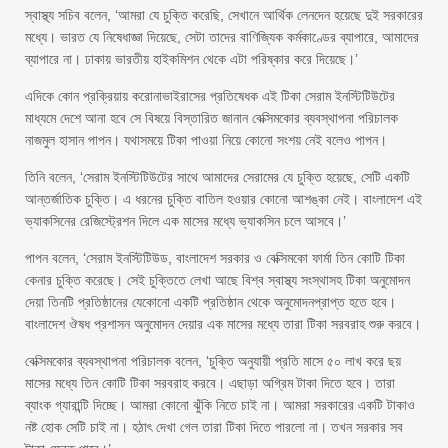
স্বাস্থ্য সচিব বলেন, ‘আমরা যে চুক্তি করেছি, সেখানে আর্থিক লেনদেন হয়েছে দুই সরকারের
মধ্যে। ভারত যে নিষেধাজ্ঞা দিয়েছে, সেটা তাদের বাণিজ্যিক কর্মকাণ্ডের ব্যাপারে, আমাদের
ব্যাপারে না। ঢাকায় ভারতীয় হাইকমিশন থেকে এটা পরিষ্কার করে দিয়েছে।’
এদিকে কোন প্রক্রিয়ায় করোনাভাইরাসের প্রতিষেধক এই টিকা সেরাম ইনস্টিটিউটের
মাধ্যমে দেশে আনা হবে সে বিষয়ে বিস্তারিত জানান বেক্সিমকোর ব্যবস্থাপনা পরিচালক
নাজমুল হাসান পাপন। যথাসময়ে টিকা পাওয়া নিয়ে কোনো সংশয় নেই বলেও পাপন।
তিনি বলেন, ‘সেরাম ইনস্টিটিউটের সাথে আমাদের সেরামের যে চুক্তি হয়েছে, সেটি একটি
আন্তর্জাতিক চুক্তি। এ ধরনের চুক্তি বাতিল হওয়ার কোনো আশঙ্কা নেই। বাংলাদেশ এই
ভ্যাকসিনের রেজিস্ট্রেশন দিলে এক মাসের মধ্যে ভ্যাকসিন চলে আসবে।’
পাপন বলেন, ‘সেরাম ইনস্টিটিউড, বাংলাদেশ সরকার ও বেক্সিমকো ফার্মা তিন কোটি টিকা
কেনার চুক্তি করেছে। সেই চুক্তিতে লেখা আছে বিশ্ব স্বাস্থ্য সংস্থাসহ টিকা অনুমোদন
দেয়া তিনটি প্রতিষ্ঠানের যেকোনো একটি প্রতিষ্ঠান থেকে অনুমোদনপ্রাপ্ত হতে হবে।
বাংলাদেশ ঔষধ প্রশাসন অনুমোদন দেয়ার এক মাসের মধ্যে তারা টিকা সরবরাহ শুরু করবে।
বেক্সিমকোর ব্যবস্থাপনা পরিচালক বলেন, ‘চুক্তি অনুযায়ী প্রতি মাসে ৫০ লাখ করে ছয়
মাসের মধ্যে তিন কোটি টিকা সরবরাহ করবে। এছাড়া অগ্রিম টাকা দিতে হবে। তারা
ব্যাংক গ্যারান্টি দিচ্ছে। আমরা কোনো ঝুঁকি নিতে চাই না। আমরা সরকারের একটি টাকাও
নষ্ট হোক সেটি চাই না। হঠাৎ দেখা গেল তারা টিকা দিতে পারলো না। তখন সরকার সব