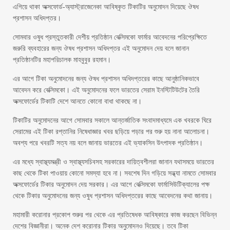
এগিয়ে থাকা অক্সফোর্ড-অ্যাস্ট্রাজেনেকা আবিষ্কৃত টিকাটির অনুমোদন দিয়েছে ঔষধ
প্রশাসন অধিদপ্তর।
সোমবার ওষুধ প্রস্তুতকারী দেশীয় প্রতিষ্ঠান বেক্সিমকো ফার্মার আবেদনের পরিপ্রেক্ষিতে
জরুরি ব্যবহারের জন্য ঔষধ প্রশাসন অধিদপ্তর এই অনুমোদন দেয় বলে জানান
প্রতিষ্ঠানটির মহাপরিচালক মাহবুবুর রহমান।
এর আগে টিকা অনুমোদনের জন্য ঔষধ প্রশাসন অধিদপ্তরের কাছে আনুষ্ঠানিকভাবে
আবেদন করে বেক্সিমকো। এই অনুমোদনের ফলে ভারতের সেরাম ইনস্টিটিউটের তৈরি
অক্সফোর্ডের টিকাটি দেশে আনতে কোনো বাধা থাকছে না।
টিকাটির অনুমোদনের আগে সোমবার সকালে আন্তর্জাতিক সংবাদমাধ্যমে এক খবরকে ঘিরে
সেরামের এই টিকা রপ্তানির নিষেধাজ্ঞার খবর ছড়িয়ে পড়ার পর শুরু হয় নানা আলোচনা।
অবশ্য পরে খবরটি সত্য নয় বলে জানায় ভারতের এই ভ্যাকসিন উৎপাদক প্রতিষ্ঠান।
এর মধ্যে স্বাস্থ্যমন্ত্রী ও স্বাস্থ্যসচিবসহ সরকারের দায়িত্বশীলরা জানান যথাসময়ে ভারতের
কাছ থেকে টিকা পাওয়ায় কোনো সমস্যা হবে না। সবশেষ দিন গড়িয়ে সন্ধ্যা নামতে সোমবার
অক্সফোর্ডের টিকার অনুমোদন দেয় সরকার। এর আগে বেক্সিমকো ফার্মাসিউটিক্যালের পক্ষ
থেকে টিকার অনুমোদনের জন্য ওষুধ প্রশাসন অধিদপ্তরের কাছে আবেদনের কথা জানায়।
মহামারী করোনার প্রকোপ শুরুর পর থেকে এর প্রতিষেধক আবিষ্কারে কাজ করছেন বিভিন্ন
দেশের বিজ্ঞানীরা। অনেক দেশ করোনার টিকার অনুমোদনও দিয়েছে। তবে টিকা