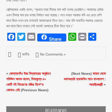
টাকা ফেরত পাবে।’
বেক্সিমকোর এমডি বলেন, ‘প্রথমে তারা টিকার দাম আট ডলার চেয়েছিল। আমাদের চেষ্টায়
এখন টিকার দাম চার ডলার নির্ধারণ করা হয়েছে। তবে ভারত সরকার যদি এর চেয়ে বেশি
দামে কিনে তখন চার ডলারেই আমাদেরকে দিতে হবে। আর যদি ভারতীয় সরকার এরচেয়ে
কম দামে কিনে তাহলে সেই দামেই আমাদের টিকা দিতে হবে।’
Facebook
Twitter
Email
WhatsAp
Print
Sha
Share
জাতীয়
No Comments »
«
মোল্লারগাঁও উচ্চ বিদ্যালয়ের অনুষ্ঠানে
(Next News)
ভারত থেকে
শফিউল আলম নাদেল, বিনামূল্যে ৪০
যথাসময়েই ভ্যাকসিন পাবে বাংলাদেশ :
কোটি বই বিতরণের নজির বিশে^র
পররাষ্ট্রমন্ত্রী
»
কোথাও নেই
(Previous News)
RELATED NEWS