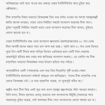
আবিষ্কারের পরই যাতে পাওয়া যায় সেজন্য সেরাম ইনস্টিটিউটের সাথে চুক্তি করে
বেক্সিমকো।
টিকা রপ্তানির বিষয়ে ভারতের নিষেধ্বাজ্ঞা নিয়ে খবর চাউড় হওয়ার পর অবশ্য স্বাস্থ্যমন্ত্রী
জাহিদ মালেক বলেছেন, ভারত থেকে নির্ধারিত সময়েই বাংলাদেশ করোনার টিকা পাবে।
চুক্তি অনুযায়ী নির্ধারিত সময়েই ভারত থেকে বাংলাদেশ করোনার টিকা আসবে, চুক্তির
কোনো ব্যত্যয় হবে না।
সেরাম ইনস্টিটিউটের কাছ থেকে বাংলাদেশ অক্সফোর্ড-অ্যাস্ট্রাজেনেকার ৫০ লাখ ডোজ
টিকা আগামী মাসের শুরুতে পাবে বলে আশা করা হচ্ছে। প্রতি মাসে ৫০ লাখ ডোজ হিসেবে
পুরো তিন কোটি টিকার জন্য অগ্রিম হিসেবে এরইমধ্যে ছয়শ কোটি টাকা সেরামের
অ্যাকাউন্টে রবিবার জমা দেয়ার কথা জানিয়েছে বাংলাদেশ সরকার। এর একদিন পর টিকা
রপ্তানিতে ভারতের নিষেধাজ্ঞার খবরে উদ্বেগ ছড়িয়ে পড়ে সর্বত্র।
আন্তর্জাতিক একটি গণমাধ্যমের এমন খবর নিয়ে বিভ্রান্তি সৃষ্টি হওয়ায় সেরাম
ইনস্টিটিউটের জনসংযোগ কর্মকর্তা মায়াঙ্ক সেন জানিয়েছেন, ‘তাদের টিকা রপ্তানির ওপর
কোনো নিষেধাজ্ঞা নেই। যে খবর প্রকাশিত হয়েছে, তা পুরোপুরি সঠিক নয়।’
মন্ত্রীর সাথে টিকা নিয়ে একই সূরে কথা বলেন স্বাস্থ্য মন্ত্রণালয়ের সচিব আবদুল মান্নান।
তিনি বলেন, টিকার ব্যাপারে যেহেতু ভারতের সঙ্গে বাংলাদেশের জিটুজি (সরকারের সাথে
সরকারের) চুক্তি হয়েছে, তাই যথাসময়ে টিকা পেতে বাংলাদেশের কোনো সমস্যা হবে না।