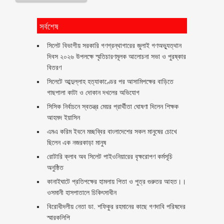
সর্বশেষ
সিলেট বিভাগীয় সরকারি গণগ্রন্থাগারের জুলাই গণঅভ্যুত্থান
দিবস ২০২৬ উপলক্ষে স্মৃতিচারণমূলক আলোচনা সভা ও পুরষ্কার
বিতরণ ‎ ‎
সিলেটে আব্দুল্লাহ হত্যাকাণ্ডের পর আসামিপক্ষের বাড়িতে
গাছপালা কাটা ও দোকান দখলের অভিযোগ
সিসিক নির্বাচনে স্বতন্ত্র মেয়র প্রার্থীতা ঘোষণা দিলেন শিক্ষক
আহমদ ইয়াসিন
এমএ করিম ইবনে মচ্ছব্বির বাংলাদেশের সকল মানুষের চোখে
ছিলেন এক নজরকাড়া মানুষ ‎
রোটারি ক্লাব অব সিলেট পাইওনিয়ারের বৃক্ষরোপণ কর্মসূচি
অনুষ্ঠিত
কানাইঘাটে প্রতিপক্ষের হামলায় পিতা ও পুত্র গুরুতর আহত।।
ওসমানী হাসপাতালে চিকিৎসাধীন
বিরোধীদলীয় নেতা ডা. শফিকুর রহমানের কাছে গণদাবি পরিষদের
স্মারকলিপি ‎