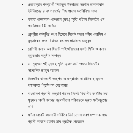
চেয়ারম্যান পদপ্রার্থী সিরাজুল ইসলামের সমর্থনে জালালাবাদ
ইউনিয়নের ৪ নং ওয়ার্ডের নিজ পাড়ায় মতবিনিময় সভা
হযরত শাহ্জালাল-শাহ্পরাণ (রহ.) স্মৃতি পরিষদ সিলেটের ৫ম
প্রতিষ্ঠাবার্ষিকী পালিত ‎​
কেন্দ্রীয় কর্মসূচীর অংশ হিসেবে সিলেট সদরে শহীদ ওয়াসিম ও
মুস্তাকের কবর যিয়ারত করলেন জামায়াত নেতৃবৃন্দ ‎
রোটারী ক্লাব অব সিলেট পাইওনিয়ারের ফাস্ট মিটিং ও কলার
হ্যান্ডভার অনুষ্ঠান সম্পন্ন
ড. মুহাম্মদ শহীদুল্লাহ স্মৃতি অ্যাওয়ার্ড পেলেন সিলেটের
সাংবাদিক মাহবুব আহমদ
সিলেটের বাদেয়ালী গুচ্ছগ্রামে মাদ্রাসার আবাসিক ছাত্রকে
বলাৎকারে প্রিন্সিপাল গ্রেপ্তার ‎
বাংলাদেশ প্রবাসী কল্যাণ পরিষদ সিলেট বিভাগীয় কমিটির সভা:
মৃত্যুবরণকারি কাতার প্রবাসীদের পরিবারকে দ্রুত ক্ষতিপূরণের
দাবি
মদিনা মার্কেট ব্যবসায়ী সমিতির নির্বাচনে সাধারণ সম্পাদক পদে
প্রার্থী আজাদ রহমান ডাব প্রতীক পেয়েছেন ‎