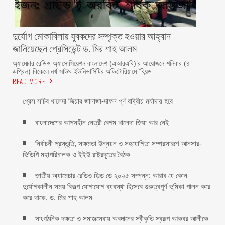
দুর্যোগ মোকাবিলায় যুবকদের সম্পৃক্ত হওয়ার আহ্বান
জানিয়েছেন প্রেসিডেন্ট ড. মির শাহ আলম ‎ ‎
অ্যামেচার রেডিও অ্যাসোসিয়েশন বাংলাদেশ (এআরএবি)’র আয়োজনে শনিবার (৪
এপ্রিল) বিকেলে নর্থ সাউথ ইউনিভার্সিটির অডিটোরিয়ামে ‘বিয়ন্ড
READ MORE
প্রেস সচিব খালেদা জিয়ার জানাজা-দাফন পূর্ণ রাষ্ট্রীয় মর্যাদায় হবে
বাংলাদেশের আপসহীন নেত্রী বেগম খালেদা জিয়া আর নেই
নির্বাচনী প্রস্তুতি, সক্ষমতা উন্নয়ন ও সহযোগিতা সম্প্রসারণে আনসার-
ভিডিপি মহাপরিচালক ও ইইউ রাষ্ট্রদূতের বৈঠক
জাতীয় অ্যামেচার রেডিও ফিল্ড ডে ২০২৫ সম্পন্ন: আরাব যে কোন
দুর্যোগকালীন সময় বিকল্প যোগাযোগ ব্যবস্থা হিসেবে গুরুত্বপূর্ণ ভূমিকা পালন করে
করে থাকে, ড. মির শাহ আলম
সাংগঠনিক দক্ষতা ও সমাজসেবায় অবদানের স্বীকৃতি স্বরূপ আকবর আলীকে