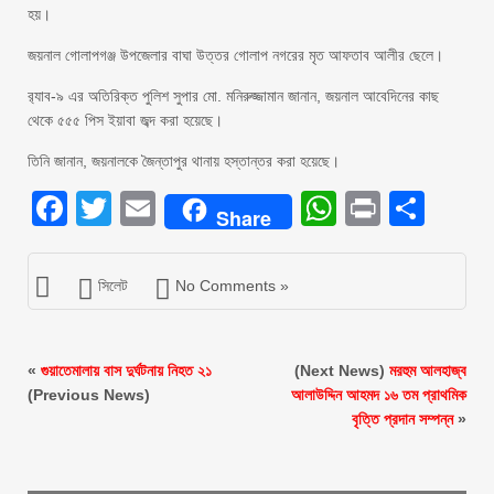
হয়।
জয়নাল গোলাপগঞ্জ উপজেলার বাঘা উত্তর গোলাপ নগরের মৃত আফতাব আলীর ছেলে।
র‌্যাব-৯ এর অতিরিক্ত পুলিশ সুপার মো. মনিরুজ্জামান জানান, জয়নাল আবেদিনের কাছ
থেকে ৫৫৫ পিস ইয়াবা জব্দ করা হয়েছে।
তিনি জানান, জয়নালকে জৈন্তাপুর থানায় হস্তান্তর করা হয়েছে।
Facebook
Twitter
Email
WhatsAp
Print
Sha
Share
সিলেট
No Comments »
«
গুয়াতেমালায় বাস দুর্ঘটনায় নিহত ২১
(Next News)
মরহুম আলহাজ্ব
(Previous News)
আলাউদ্দিন আহমদ ১৬ তম প্রাথমিক
বৃত্তি প্রদান সম্পন্ন
»