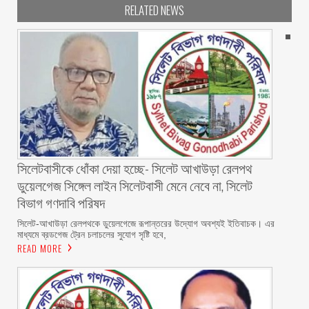
RELATED NEWS
‎সিলেটবাসীকে ধোঁকা দেয়া হচ্ছে- সিলেট আখাউড়া রেলপথ
ডুয়েলগেজ সিঙ্গেল লাইন সিলেটবাসী মেনে নেবে না, সিলেট
বিভাগ গণদাবি পরিষদ
‎​সিলেট-আখাউড়া রেলপথকে ডুয়েলগেজে রূপান্তরের উদ্যোগ অবশ্যই ইতিবাচক। এর
মাধ্যমে ব্রডগেজ ট্রেন চলাচলের সুযোগ সৃষ্টি হবে,
READ MORE