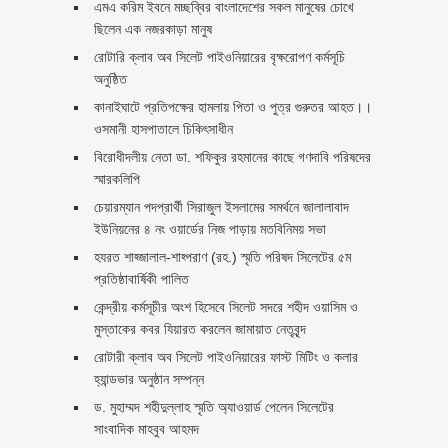
এমএ করিম ইবনে মচ্ছব্বির বাংলাদেশের সকল মানুষের চোখে
ছিলেন এক নজরকাড়া মানুষ ‎
রোটারি ক্লাব অব সিলেট পাইওনিয়ারের বৃক্ষরোপণ কর্মসূচি
অনুষ্ঠিত
কানাইঘাটে প্রতিপক্ষের হামলায় পিতা ও পুত্র গুরুতর আহত।।
ওসমানী হাসপাতালে চিকিৎসাধীন
বিরোধীদলীয় নেতা ডা. শফিকুর রহমানের কাছে গণদাবি পরিষদের
স্মারকলিপি ‎
চেয়ারম্যান পদপ্রার্থী সিরাজুল ইসলামের সমর্থনে জালালাবাদ
ইউনিয়নের ৪ নং ওয়ার্ডের নিজ পাড়ায় মতবিনিময় সভা
হযরত শাহ্জালাল-শাহ্পরাণ (রহ.) স্মৃতি পরিষদ সিলেটের ৫ম
প্রতিষ্ঠাবার্ষিকী পালিত ‎​
কেন্দ্রীয় কর্মসূচীর অংশ হিসেবে সিলেট সদরে শহীদ ওয়াসিম ও
মুস্তাকের কবর যিয়ারত করলেন জামায়াত নেতৃবৃন্দ ‎
রোটারী ক্লাব অব সিলেট পাইওনিয়ারের ফাস্ট মিটিং ও কলার
হ্যান্ডভার অনুষ্ঠান সম্পন্ন
ড. মুহাম্মদ শহীদুল্লাহ স্মৃতি অ্যাওয়ার্ড পেলেন সিলেটের
সাংবাদিক মাহবুব আহমদ