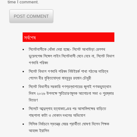
time I comment.
সর্বশেষ
‎সিলেটবাসীকে ধোঁকা দেয়া হচ্ছে- সিলেট আখাউড়া রেলপথ
ডুয়েলগেজ সিঙ্গেল লাইন সিলেটবাসী মেনে নেবে না, সিলেট বিভাগ
গণদাবি পরিষদ
সিলেট বিভাগ গণদাবি পরিষদ নিউইয়র্ক শাখা গঠনের দায়িত্ব
পেলেন বীর মুক্তিযোদ্ধা মাহবুবুর রহমান চৌধুরী ‎ ‎
সিলেট বিভাগীয় সরকারি গণগ্রন্থাগারের জুলাই গণঅভ্যুত্থান
দিবস ২০২৬ উপলক্ষে স্মৃতিচারণমূলক আলোচনা সভা ও পুরষ্কার
বিতরণ ‎ ‎
সিলেটে আব্দুল্লাহ হত্যাকাণ্ডের পর আসামিপক্ষের বাড়িতে
গাছপালা কাটা ও দোকান দখলের অভিযোগ
সিসিক নির্বাচনে স্বতন্ত্র মেয়র প্রার্থীতা ঘোষণা দিলেন শিক্ষক
আহমদ ইয়াসিন