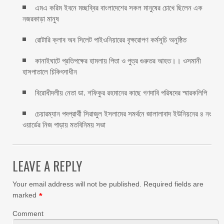
এমএ করিম ইবনে মচ্ছব্বির বাংলাদেশের সকল মানুষের চোখে ছিলেন এক
নজরকাড়া মানুষ ‎
রোটারি ক্লাব অব সিলেট পাইওনিয়ারের বৃক্ষরোপণ কর্মসূচি অনুষ্ঠিত
কানাইঘাটে প্রতিপক্ষের হামলায় পিতা ও পুত্র গুরুতর আহত।। ওসমানী
হাসপাতালে চিকিৎসাধীন
বিরোধীদলীয় নেতা ডা. শফিকুর রহমানের কাছে গণদাবি পরিষদের স্মারকলিপি ‎
চেয়ারম্যান পদপ্রার্থী সিরাজুল ইসলামের সমর্থনে জালালাবাদ ইউনিয়নের ৪ নং
ওয়ার্ডের নিজ পাড়ায় মতবিনিময় সভা
LEAVE A REPLY
Your email address will not be published.
Required fields are
marked
*
Comment