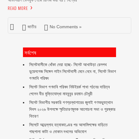
অফিসিয়াল ফেসবুক পেজে রিলিজ করা হয়। বিশ্বের
READ MORE
জাতীয়
No Comments »
সর্বশেষ
‎সিলেটবাসীকে ধোঁকা দেয়া হচ্ছে- সিলেট আখাউড়া রেলপথ
ডুয়েলগেজ সিঙ্গেল লাইন সিলেটবাসী মেনে নেবে না, সিলেট বিভাগ
গণদাবি পরিষদ
সিলেট বিভাগ গণদাবি পরিষদ নিউইয়র্ক শাখা গঠনের দায়িত্ব
পেলেন বীর মুক্তিযোদ্ধা মাহবুবুর রহমান চৌধুরী ‎ ‎
সিলেট বিভাগীয় সরকারি গণগ্রন্থাগারের জুলাই গণঅভ্যুত্থান
দিবস ২০২৬ উপলক্ষে স্মৃতিচারণমূলক আলোচনা সভা ও পুরষ্কার
বিতরণ ‎ ‎
সিলেটে আব্দুল্লাহ হত্যাকাণ্ডের পর আসামিপক্ষের বাড়িতে
গাছপালা কাটা ও দোকান দখলের অভিযোগ