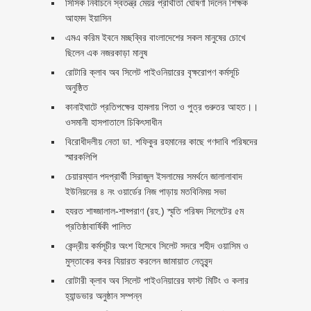
সিসিক নির্বাচনে স্বতন্ত্র মেয়র প্রার্থীতা ঘোষণা দিলেন শিক্ষক
আহমদ ইয়াসিন
এমএ করিম ইবনে মচ্ছব্বির বাংলাদেশের সকল মানুষের চোখে
ছিলেন এক নজরকাড়া মানুষ ‎
রোটারি ক্লাব অব সিলেট পাইওনিয়ারের বৃক্ষরোপণ কর্মসূচি
অনুষ্ঠিত
কানাইঘাটে প্রতিপক্ষের হামলায় পিতা ও পুত্র গুরুতর আহত।।
ওসমানী হাসপাতালে চিকিৎসাধীন
বিরোধীদলীয় নেতা ডা. শফিকুর রহমানের কাছে গণদাবি পরিষদের
স্মারকলিপি ‎
চেয়ারম্যান পদপ্রার্থী সিরাজুল ইসলামের সমর্থনে জালালাবাদ
ইউনিয়নের ৪ নং ওয়ার্ডের নিজ পাড়ায় মতবিনিময় সভা
হযরত শাহ্জালাল-শাহ্পরাণ (রহ.) স্মৃতি পরিষদ সিলেটের ৫ম
প্রতিষ্ঠাবার্ষিকী পালিত ‎​
কেন্দ্রীয় কর্মসূচীর অংশ হিসেবে সিলেট সদরে শহীদ ওয়াসিম ও
মুস্তাকের কবর যিয়ারত করলেন জামায়াত নেতৃবৃন্দ ‎
রোটারী ক্লাব অব সিলেট পাইওনিয়ারের ফাস্ট মিটিং ও কলার
হ্যান্ডভার অনুষ্ঠান সম্পন্ন