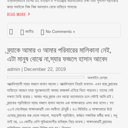
ঐক্যবদ্ধভাবে দেশের এই উন্নয়ন ও গণতন্ত্রের ধারাবাহিকতা রক্ষা এবং সুশাসন প্রতিষ্ঠার
জন্য সবাইকে নিজ নিজ অবস্থান থেকে দায়িত্ব পালনের
READ MORE
জাতীয়
No Comments »
ব্র্যাকে আমার ও আমার পরিবারের মালিকানা নেই,
এটা মানুষ বোঝে না,স্যার ফজলে হাসান আবেদ
admin
|
December 22, 2019
অনলাইন ডেস্ক:
আত্মবিশ্বাসী স্যার ফজলে হাসান আবেদ। আত্মবিশ্বাস নিয়েই বললেন- এখন যারা ব্র্যাকের
দায়িত্বে আছেন তারা সুচারুভাবেই আমার কাজকর্ম এগিয়ে নিতে পারবেন। তাদের সেই
দক্ষতা তৈরি হয়েছে। আমার পরে ব্র্যাক যেন আরো ভালোভাবে চলে সেটাই আমি চাই।
ব্র্যাকের প্রতিষ্ঠাতা স্যার ফজলে হাসান আবেদ এক সাক্ষাৎকারে এসব কথা বলেন। গত
২১শে সেপ্টেম্বর সাক্ষাৎকারটি নেন নবনীতা চৌধুরী। ৪৩ মিনিটের এ সাক্ষাৎকারে উঠে
এসেছে ব্র্যাকের শুরু থেকে পথচলা, সহযোগী প্রতিষ্ঠান, কর্মরত লক্ষাধিক কর্মীর কথা। শুধু
তাই নয়, ১৩ কোটির বেশি সুবিধাভোগীর ভবিষ্যৎ নিয়ে ভাবনা। সাক্ষাৎকারটি ব্র্যাকের