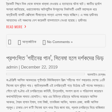
ট্রাকটি পিছন দিক থেকে বাসকে ধাক্কা দেওয়ায় এ হতাহতের ঘটনা ঘটে। জাতীয় দুর্যোগ
সংস্থা জানিয়েছে, গুয়াতেমালার আটলান্টিক উপকূলের নিকটবর্তী একটি মহাসড়ক ধরে
যাত্রীবাহী বাসটি মেক্সিকো সীমান্তের সান্তা এলেনা শহরে যাচ্ছিল। এ সময় দুর্ঘটনায়
আহতদের ওই অঞ্চলের বেশ কয়েকটি হাসপাতালে নেওয়া হয়েছে। দুর্ঘটনার
READ MORE
আন্তর্জাতিক
No Comments »
প্রশংসিত ‘গহীনের গান’, সিনেমা হলে দর্শকদের ভিড়
admin
|
December 22, 2019
অনলাইন ডেস্কঃ
কণ্ঠশিল্পী আসিফ আকবরের পূর্ণদৈর্ঘ্য মিউজিক্যাল ফিল্ম ‘গহীনের গান’ শুক্রবার দেশের ১৩টি
সিনেমা হলে মুক্তি পায়। ব্যতিক্রমধর্মী এই চলচ্চিত্রটি গড়ে উঠেছে ৯টি গানের সমন্বয়ে।
পৌনে দুই ঘণ্টার এই চলচ্চিত্রের কাহিনী, চিত্রনাট্য, সংলাপ রচনা ও পরিচালনা করেছেন
কথাসাহিত্যিক সাদাত হোসাইন। আর এর বিভিন্ন চরিত্রে অভিনয় করেছেন আসিফ
আকবর, সৈয়দ হাসান ইমাম, তমা মির্জা, তানজিকা আমিন, আমান রেজা, কাজী আসিফ
প্রমুখ। ঢাকার বেশ ক’টি সিনেমা হলে খবর নিয়ে জানা যায়, প্রথম চলচ্চিত্র দিয়ে বাজিমাত