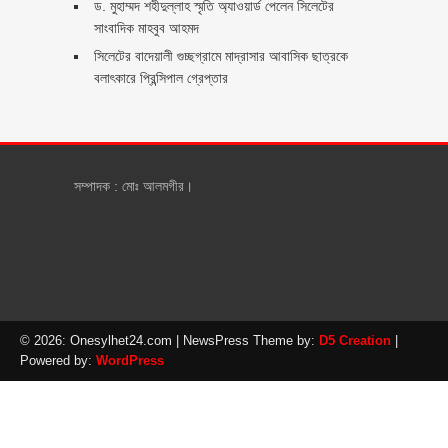
ড. মুহাম্মদ শহীদুল্লাহ স্মৃতি অ্যাওয়ার্ড পেলেন সিলেটের
সাংবাদিক মাহবুব আহমদ
সিলেটের বাদেয়ালী গুচ্ছগ্রামে মাদ্রাসার আবাসিক ছাত্রকে
বলাৎকারে প্রিন্সিপাল গ্রেপ্তার ‎
সম্পাদক : মোঃ আলমগীর।
© 2026: Onesylhet24.com
| NewsPress Theme by:
D5 Creation
|
Powered by:
WordPress