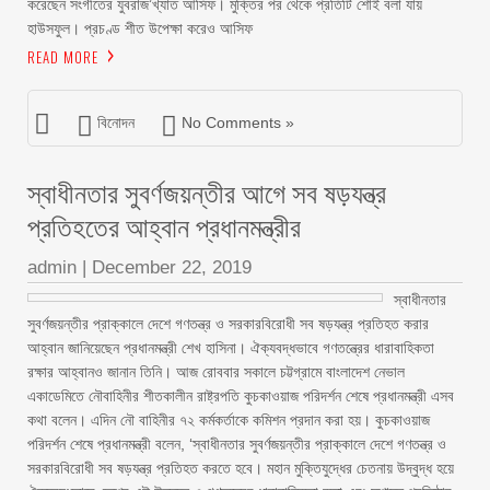
করেছেন সংগীতের যুবরাজ’খ্যাত আসিফ। মুক্তির পর থেকে প্রতিটি শোই বলা যায়
হাউসফুল। প্রচণ্ড শীত উপেক্ষা করেও আসিফ
READ MORE
বিনোদন
No Comments »
স্বাধীনতার সুবর্ণজয়ন্তীর আগে সব ষড়যন্ত্র
প্রতিহতের আহ্বান প্রধানমন্ত্রীর
admin
|
December 22, 2019
স্বাধীনতার
সুবর্ণজয়ন্তীর প্রাক্কালে দেশে গণতন্ত্র ও সরকারবিরোধী সব ষড়যন্ত্র প্রতিহত করার
আহ্বান জানিয়েছেন প্রধানমন্ত্রী শেখ হাসিনা। ঐক্যবদ্ধভাবে গণতন্ত্রের ধারাবাহিকতা
রক্ষার আহ্বানও জানান তিনি। আজ রোববার সকালে চট্টগ্রামে বাংলাদেশ নেভাল
একাডেমিতে নৌবাহিনীর শীতকালীন রাষ্ট্রপতি কুচকাওয়াজ পরিদর্শন শেষে প্রধানমন্ত্রী এসব
কথা বলেন। এদিন নৌ বাহিনীর ৭২ কর্মকর্তাকে কমিশন প্রদান করা হয়। কুচকাওয়াজ
পরিদর্শন শেষে প্রধানমন্ত্রী বলেন, ‘স্বাধীনতার সুবর্ণজয়ন্তীর প্রাক্কালে দেশে গণতন্ত্র ও
সরকারবিরোধী সব ষড়যন্ত্র প্রতিহত করতে হবে। মহান মুক্তিযুদ্ধের চেতনায় উদ্বুদ্ধ হয়ে