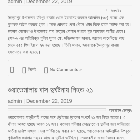
admin
|
December 22, 2019
সিলেটের
জৈন্তাপুর উপজেলার হরিপুর বাজার থেকে ইয়াবাসহ জয়নাল আবেদিন (৩৫) নামের এক
যুবককে আটক করেছে র‌্যাব। আজ রোববার বেলা পৌনে ২টার দিকে তাকে আটক করা হয়।
জয়নাল গোলাপগঞ্জ উপজেলার বাঘা উত্তর গোলাপ নগরের মৃত আফতাব আলীর ছেলে।
র‌্যাব-৯ এর অতিরিক্ত পুলিশ সুপার মো. মনিরুজ্জামান জানান, জয়নাল আবেদিনের কাছ
থেকে ৫৫৫ পিস ইয়াবা জব্দ করা হয়েছে। তিনি জানান, জয়নালকে জৈন্তাপুর থানায়
হস্তান্তর করা হয়েছে।
সিলেট
No Comments »
গুয়াতেমালায় বাস দুর্ঘটনায় নিহত ২১
admin
|
December 22, 2019
অনলাইন ডেস্কঃ
গুয়াতেমালায় যাত্রীবাহী বাসের সঙ্গে ট্রেইলার ট্রাকের সংঘর্ষে ২১ জন নিহত হয়েছে। এ
ঘটনায় আহত হয়েছে আরও ১২ জন। গতকাল শনিবার ভোররাতে এ দুর্ঘটনা বলে জানিয়েছে
জাতীয় দুর্যোগ সংস্থা। দ্যা গার্ডিয়ানের খবরে বলা হয়েছে, গুয়াতেমালার আটলান্টিক উপকূলে
পূর্বাঞ্চলীয় গুয়ালান শহরের কাছে এ দুর্ঘটনা ঘটেছিল। দমকলকর্মীরা সাংবাদিকদের বলেন,