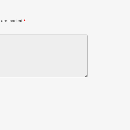
s are marked
*