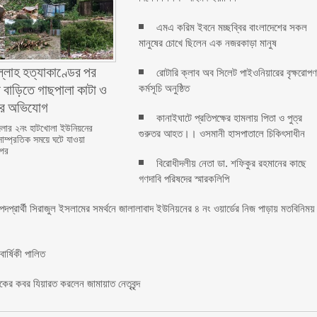
এমএ করিম ইবনে মচ্ছব্বির বাংলাদেশের সকল
মানুষের চোখে ছিলেন এক নজরকাড়া মানুষ ‎
ল্লাহ হত্যাকাণ্ডের পর
রোটারি ক্লাব অব সিলেট পাইওনিয়ারের বৃক্ষরোপ
 বাড়িতে গাছপালা কাটা ও
কর্মসূচি অনুষ্ঠিত
ের অভিযোগ
কানাইঘাটে প্রতিপক্ষের হামলায় পিতা ও পুত্র
লার ২নং হাটখোলা ইউনিয়নের
গুরুতর আহত।। ওসমানী হাসপাতালে চিকিৎসাধীন
সাম্প্রতিক সময়ে ঘটে যাওয়া
 পর
বিরোধীদলীয় নেতা ডা. শফিকুর রহমানের কাছে
গণদাবি পরিষদের স্মারকলিপি ‎
 পদপ্রার্থী সিরাজুল ইসলামের সমর্থনে জালালাবাদ ইউনিয়নের ৪ নং ওয়ার্ডের নিজ পাড়ায় মতবিনিময়
র্ষিকী পালিত ‎​
াকের কবর যিয়ারত করলেন জামায়াত নেতৃবৃন্দ ‎