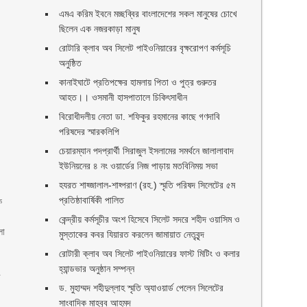
এমএ করিম ইবনে মচ্ছব্বির বাংলাদেশের সকল মানুষের চোখে
ছিলেন এক নজরকাড়া মানুষ ‎
রোটারি ক্লাব অব সিলেট পাইওনিয়ারের বৃক্ষরোপণ কর্মসূচি
অনুষ্ঠিত
কানাইঘাটে প্রতিপক্ষের হামলায় পিতা ও পুত্র গুরুতর
আহত।। ওসমানী হাসপাতালে চিকিৎসাধীন
বিরোধীদলীয় নেতা ডা. শফিকুর রহমানের কাছে গণদাবি
পরিষদের স্মারকলিপি ‎
চেয়ারম্যান পদপ্রার্থী সিরাজুল ইসলামের সমর্থনে জালালাবাদ
ইউনিয়নের ৪ নং ওয়ার্ডের নিজ পাড়ায় মতবিনিময় সভা
হযরত শাহ্জালাল-শাহ্পরাণ (রহ.) স্মৃতি পরিষদ সিলেটের ৫ম
প্রতিষ্ঠাবার্ষিকী পালিত ‎​
ক
কেন্দ্রীয় কর্মসূচীর অংশ হিসেবে সিলেট সদরে শহীদ ওয়াসিম ও
লা
মুস্তাকের কবর যিয়ারত করলেন জামায়াত নেতৃবৃন্দ ‎
রোটারী ক্লাব অব সিলেট পাইওনিয়ারের ফাস্ট মিটিং ও কলার
হ্যান্ডভার অনুষ্ঠান সম্পন্ন
র
ড. মুহাম্মদ শহীদুল্লাহ স্মৃতি অ্যাওয়ার্ড পেলেন সিলেটের
সাংবাদিক মাহবুব আহমদ