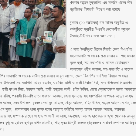
খন্দকার আব্দুল মুক্তাদির এর সমর্থনে ধানের শীষ
প্রতীকের লিফলেট বিতরণ করা হয়েছে।
‎বুধবার (২২ অক্টোবর) বাদ আসর অনুষ্ঠিত এ
কর্মসূচিতে স্থানীয় বিএনপি নেতাকর্মীরা ব্যাপক
উৎসাহ-উদ্দীপনার সঙ্গে অংশ নেন।
‎এ সময় উপস্থিত ছিলেন সিলেট জেলা বিএনপির
সহ-সভাপতি ও সাবেক চেয়ারম্যান ড. শাহ জামাল
নূরুল হুদা, সহ-সভাপতি ও সাবেক চেয়ারম্যান
আলহাজ্ব শহীদ আহমদ, সহ-সভাপতি ও সাবেক
িএনপির সভাপতি ও সাবেক ভাইস চেয়ারম্যান আবুল কাশেম, জেলা বিএনপির গণশিক্ষা বিষয়ক ও সদর
র উপজেলা সহ-সভাপতি আব্দুর রহমান, ওয়ারিছ আলী ও হাজী সিরাজ মিয়া, সদর উপজেলা বিএনপির
 হাজী কাঞ্চন মিয়া, ইরফান আলী, হাজী ইন্তাজ আলী, রহিম উদ্দিন, জেলা স্বেচ্ছাসেবক দলের আহবায়
 রহিম, প্রবাসী বিএনপি নেতা ফয়সাল আহমদ, জেলা যুবদলের সহ সাংগঠনিক সম্পাদক আব্দুল আহাদ
ুরুল আলম, সদর উপজেলা যুবদল নেতা নুর আহমদ, মাসুম আহমদ, রহিম উদ্দিন, আব্দুল আহাদ নোমান, জে
এম সুমন, জালালাবাদ থানা কৃষক দলের আহ্বায় কমিটির সদস্য হাসান আহমদ আছার, মহানগর
্রদলের সহ সম্পাদক রাহেল আহমদ ও আলী আব্বাস, মদনমোহন কলেজ ছাত্রদলের জুম্মা মোবারক রুমনুল
যুগ্ম আহবায়ক হুমায়ূন রশিদ তানভীর, শাহ ক্রম ডিগ্রী কলেজ ছাত্রদলের সাধারণ সম্পাদক আতিকু
মুখ।