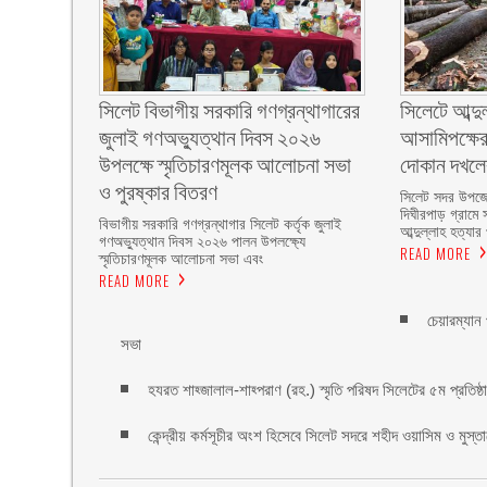
সিলেট বিভাগীয় সরকারি গণগ্রন্থাগারের
সিলেটে আব্দু
জুলাই গণঅভ্যুত্থান দিবস ২০২৬
আসামিপক্ষের
উপলক্ষে স্মৃতিচারণমূলক আলোচনা সভা
দোকান দখল
ও পুরষ্কার বিতরণ ‎ ‎
সিলেট সদর উপজে
দিঘীরপাড় গ্রামে 
বিভাগীয় সরকারি গণগ্রন্থাগার সিলেট কর্তৃক জুলাই
আব্দুল্লাহ হত্যার
গণঅভ্যুত্থান দিবস ২০২৬ পালন উপলক্ষ্যে
READ MORE
স্মৃতিচারণমূলক আলোচনা সভা এবং
READ MORE
চেয়ারম্যান
সভা
হযরত শাহ্জালাল-শাহ্পরাণ (রহ.) স্মৃতি পরিষদ সিলেটের ৫ম প্রতিষ্ঠাবা
কেন্দ্রীয় কর্মসূচীর অংশ হিসেবে সিলেট সদরে শহীদ ওয়াসিম ও মুস্ত