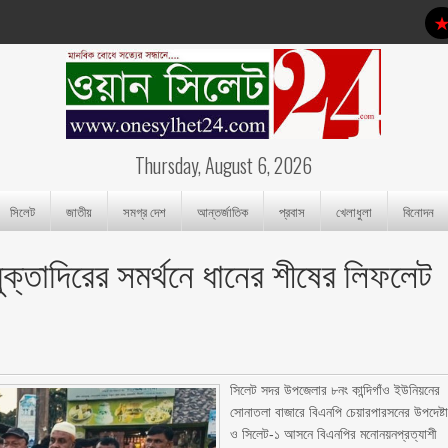
Thursday, August 6, 2026
সিলেট
জাতীয়
সমগ্র দেশ
আন্তর্জাতিক
প্রবাস
খেলাধুলা
বিনোদন
মুক্তাদিরের সমর্থনে ধানের শীষের লিফলেট
‎সিলেট সদর উপজেলার ৮নং কান্দিগাঁও ইউনিয়নের
সোনাতলা বাজারে বিএনপি চেয়ারপারসনের উপদেষ্ট
ও সিলেট-১ আসনে বিএনপির মনোনয়নপ্রত্যাশী