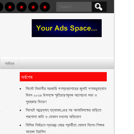
Search
for:
সাহিত্য
সর্বশেষ
সিলেট বিভাগীয় সরকারি গণগ্রন্থাগারের জুলাই গণঅভ্যুত্থান
দিবস ২০২৬ উপলক্ষে স্মৃতিচারণমূলক আলোচনা সভা ও
পুরষ্কার বিতরণ ‎ ‎
সিলেটে আব্দুল্লাহ হত্যাকাণ্ডের পর আসামিপক্ষের বাড়িতে
গাছপালা কাটা ও দোকান দখলের অভিযোগ
া
সিসিক নির্বাচনে স্বতন্ত্র মেয়র প্রার্থীতা ঘোষণা দিলেন শিক্ষক
আহমদ ইয়াসিন