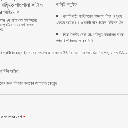
 বাড়িতে গাছপালা কাটা ও
কর্মসূচি অনুষ্ঠিত
ের অভিযোগ
কানাইঘাটে প্রতিপক্ষের হামলায় পিতা ও পুত্র
লার ২নং হাটখোলা ইউনিয়নের
গুরুতর আহত।। ওসমানী হাসপাতালে চিকিৎসাধীন
সাম্প্রতিক সময়ে ঘটে যাওয়া
 পর
বিরোধীদলীয় নেতা ডা. শফিকুর রহমানের কাছে
গণদাবি পরিষদের স্মারকলিপি ‎
 পদপ্রার্থী সিরাজুল ইসলামের সমর্থনে জালালাবাদ ইউনিয়নের ৪ নং ওয়ার্ডের নিজ পাড়ায় মতবিনিময়
র্ষিকী পালিত ‎​
াকের কবর যিয়ারত করলেন জামায়াত নেতৃবৃন্দ ‎
s are marked
*