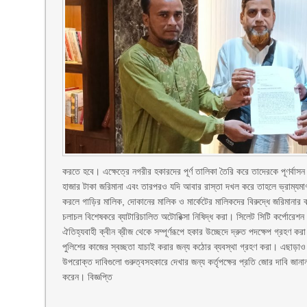
করতে হবে। এক্ষেত্রে নগরীর হকারদের পূর্ণ তালিকা তৈরি করে তাদেরকে পূণর্বাস
হাজার টাকা জরিমানা এবং তারপরও যদি আবার রাস্তা দখল করে তাহলে ভ্রাম্যমাণ 
করলে গাড়ির মালিক, দোকানের মালিক ও মার্কেটের মালিকদের বিরুদ্ধে জরিমানার 
চলাচল বিশেষকরে ব্যাটারিচালিত অটোরিক্সা নিষিদ্ধ করা। সিলেট সিটি কর্পোরেশ
ঐতিহ্যবাহী ক্বীন ব্রীজ থেকে সম্পূর্ণরূপে হকার উচ্ছেদে দ্রুত পদক্ষেপ গ্রহ
পুলিশের কাজের স্বচ্ছতা যাচাই করার জন্য কঠোর ব্যবস্থা গ্রহণ করা। এছাড়াও জন
উপরোক্ত দাবিগুলো গুরুত্বসহকারে দেখার জন্য কর্তৃপক্ষের প্রতি জোর দাবি জানান। 
করেন। বিজ্ঞপ্তি