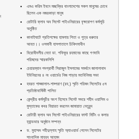
এমএ করিম ইবনে মচ্ছব্বির বাংলাদেশের সকল মানুষের চোখে
ছিলেন এক নজরকাড়া মানুষ ‎
ে
রোটারি ক্লাব অব সিলেট পাইওনিয়ারের বৃক্ষরোপণ কর্মসূচি
অনুষ্ঠিত
কানাইঘাটে প্রতিপক্ষের হামলায় পিতা ও পুত্র গুরুতর
আহত।। ওসমানী হাসপাতালে চিকিৎসাধীন
বিরোধীদলীয় নেতা ডা. শফিকুর রহমানের কাছে গণদাবি
পরিষদের স্মারকলিপি ‎
চেয়ারম্যান পদপ্রার্থী সিরাজুল ইসলামের সমর্থনে জালালাবাদ
ইউনিয়নের ৪ নং ওয়ার্ডের নিজ পাড়ায় মতবিনিময় সভা
হযরত শাহ্জালাল-শাহ্পরাণ (রহ.) স্মৃতি পরিষদ সিলেটের ৫ম
প্রতিষ্ঠাবার্ষিকী পালিত ‎​
কেন্দ্রীয় কর্মসূচীর অংশ হিসেবে সিলেট সদরে শহীদ ওয়াসিম ও
মুস্তাকের কবর যিয়ারত করলেন জামায়াত নেতৃবৃন্দ ‎
রোটারী ক্লাব অব সিলেট পাইওনিয়ারের ফাস্ট মিটিং ও কলার
হ্যান্ডভার অনুষ্ঠান সম্পন্ন
ড. মুহাম্মদ শহীদুল্লাহ স্মৃতি অ্যাওয়ার্ড পেলেন সিলেটের
সাংবাদিক মাহবুব আহমদ