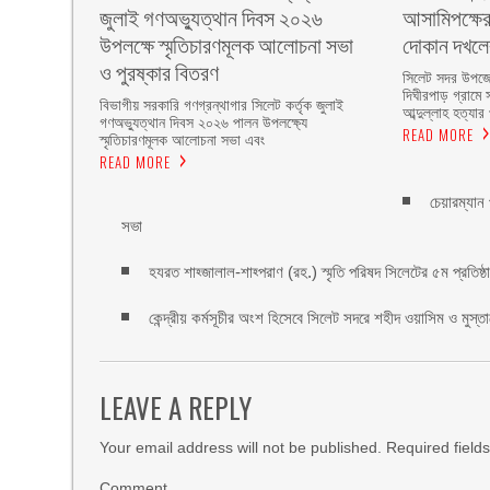
জুলাই গণঅভ্যুত্থান দিবস ২০২৬
আসামিপক্ষের
উপলক্ষে স্মৃতিচারণমূলক আলোচনা সভা
দোকান দখল
ও পুরষ্কার বিতরণ ‎ ‎
সিলেট সদর উপজে
দিঘীরপাড় গ্রামে 
বিভাগীয় সরকারি গণগ্রন্থাগার সিলেট কর্তৃক জুলাই
আব্দুল্লাহ হত্যার
গণঅভ্যুত্থান দিবস ২০২৬ পালন উপলক্ষ্যে
READ MORE
স্মৃতিচারণমূলক আলোচনা সভা এবং
READ MORE
চেয়ারম্যান
সভা
হযরত শাহ্জালাল-শাহ্পরাণ (রহ.) স্মৃতি পরিষদ সিলেটের ৫ম প্রতিষ্ঠাবা
কেন্দ্রীয় কর্মসূচীর অংশ হিসেবে সিলেট সদরে শহীদ ওয়াসিম ও মুস্ত
LEAVE A REPLY
Your email address will not be published.
Required field
Comment