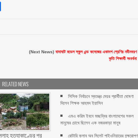
sApp
int
Share
(Next News)
বাদাঘাট মডেল স্কুল এন্ড কলেজের একাদশ শ্রেণির নবীনবরণ
কৃতি শিক্ষার্থী সংবর্ধনা
RELATED NEWS
সিসিক নির্বাচনে স্বতন্ত্র মেয়র প্রার্থীতা ঘোষণা
দিলেন শিক্ষক আহমদ ইয়াসিন
এমএ করিম ইবনে মচ্ছব্বির বাংলাদেশের সকল
মানুষের চোখে ছিলেন এক নজরকাড়া মানুষ ‎
ল্লাহ হত্যাকাণ্ডের পর
রোটারি ক্লাব অব সিলেট পাইওনিয়ারের বৃক্ষরোপ