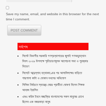
Save my name, email, and website in this browser for the next
time I comment.
সর্বশেষ
সিলেট বিভাগীয় সরকারি গণগ্রন্থাগারের জুলাই গণঅভ্যুত্থান
দিবস ২০২৬ উপলক্ষে স্মৃতিচারণমূলক আলোচনা সভা ও পুরষ্কার
বিতরণ ‎ ‎
সিলেটে আব্দুল্লাহ হত্যাকাণ্ডের পর আসামিপক্ষের বাড়িতে
গাছপালা কাটা ও দোকান দখলের অভিযোগ
সিসিক নির্বাচনে স্বতন্ত্র মেয়র প্রার্থীতা ঘোষণা দিলেন শিক্ষক
আহমদ ইয়াসিন
এমএ করিম ইবনে মচ্ছব্বির বাংলাদেশের সকল মানুষের চোখে
ছিলেন এক নজরকাড়া মানুষ ‎