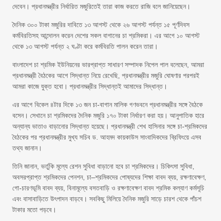
দেবেন। প্রধানমন্ত্রীর নির্ধারিত মজুরিতেই তারা কাজ করতে রাজি বলে জানিয়েছেন।
দৈনিক ৩০০ টাকা মজুরির দাবিতে ১৩ আগস্ট থেকে ২৬ আগস্ট পর্যন্ত ১৫ পূর্ণদিবস
কর্মবিরতিসহ আন্দোলন করেন দেশের সকল বাগানের চা শ্রমিকরা। এর আগে ১০ আগস্ট
থেকে ১৩ আগস্ট পর্যন্ত ২ ঘণ্টা করে কর্মবিরতি পালন করেন তারা।
বাংলাদেশ চা শ্রমিক ইউনিয়নের ভারপ্রাপ্ত সাধারণ সম্পাদক নিপেল পাল বলেছেন, আমরা
প্রধানমন্ত্রী বৈঠকের আগে সিদ্ধান্ত নিয়ে রেখেছি, প্রধানমন্ত্রীর মজুরি ঘোষণার পরপরই
আমরা কাজে যুক্ত হবো। প্রধানমন্ত্রীর সিদ্ধান্তই আমাদের সিদ্ধান্ত।
এর আগে বিকেল ৪টার দিকে ১৩ জন চা-বাগান মালিক গণভবনে প্রধানমন্ত্রীর সঙ্গে বৈঠকে
বসেন। সেখানে চা শ্রমিকদের দৈনিক মজুরি ১৭০ টাকা নির্ধারণ করা হয়। আনুপাতিক হারে
অন্যান্য ভাতাও বাড়ানোর সিদ্ধান্ত হয়েছে। প্রধানমন্ত্রী শেখ হাসিনার সঙ্গে চা-শ্রমিকদের
বৈঠকের পর প্রধানমন্ত্রীর মুখ্য সচিব ড. আহমদ কায়কাউস সাংবাদিকদের ব্রিফিংয়ে এসব
তথ্য জানান।
তিনি জানান, ভর্তুকি মূল্যে রেশন সুবিধা বাড়ানো হবে চা শ্রমিকদের। চিকিৎসা সুবিধা,
অবসরপ্রাপ্ত শ্রমিকদের পেনশন, চা–শ্রমিকদের পোষ্যদের শিক্ষা বাবদ ব্যয়, রক্ষণাবেক্ষণ,
গো-চারণভূমি বাবদ ব্যয়, বিনামূল্যে বসতবাড়ি ও রক্ষণাবেক্ষণ বাবদ শ্রমিক কল্যাণ কর্মসূচি
এবং বাসাবাড়িতে উৎপাদন বাড়বে। সবকিছু মিলিয়ে দৈনিক মজুরি সাড়ে চারশ থেকে পাঁচশ
টাকার মতো পড়বে।