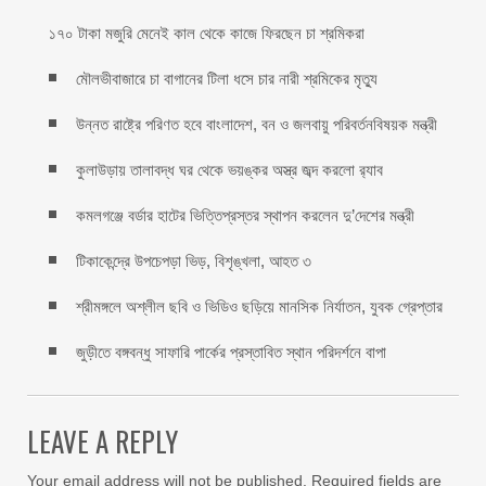
১৭০ টাকা মজুরি মেনেই কাল থেকে কাজে ফিরছেন চা শ্রমিকরা
মৌলভীবাজারে চা বাগানের টিলা ধসে চার নারী শ্রমিকের মৃত্যু
উন্নত রাষ্ট্রে পরিণত হবে বাংলাদেশ, বন ও জলবায়ু পরিবর্তনবিষয়ক মন্ত্রী
কুলাউড়ায় তালাবদ্ধ ঘর থেকে ভয়ঙ্কর অস্ত্র জব্দ করলো র‍্যাব
কমলগঞ্জে বর্ডার হাটের ভিত্তিপ্রস্তর স্থাপন করলেন দু’দেশের মন্ত্রী
টিকাকেন্দ্রে উপচেপড়া ভিড়, বিশৃঙ্খলা, আহত ৩
শ্রীমঙ্গলে অশ্লীল ছবি ও ভিডিও ছড়িয়ে মানসিক নির্যাতন, যুবক গ্রেপ্তার
জুড়ীতে বঙ্গবন্ধু সাফারি পার্কের প্রস্তাবিত স্থান পরিদর্শনে বাপা
LEAVE A REPLY
Your email address will not be published.
Required fields are