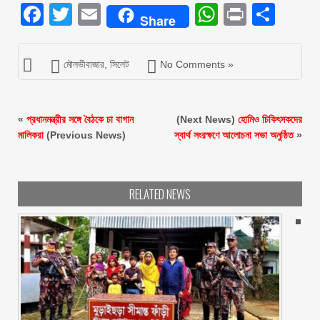
Facebook
Twitter
Email
WhatsAp
Print
Sha
Share
মৌলভীবাজার
,
সিলেট
No Comments »
«
প্রধানমন্ত্রীর সঙ্গে বৈঠকে চা বাগান
(Next News)
হোমিও চিকিৎসকদের
মালিকরা
(Previous News)
স্বার্থ সংরক্ষণে আলোচনা সভা অনুষ্ঠিত
»
RELATED NEWS