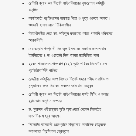
রোটারি ক্লাব অব সিলেট পাইওনিয়ারের বৃক্ষরোপণ কর্মসূচি
অনুষ্ঠিত
কানাইঘাটে প্রতিপক্ষের হামলায় পিতা ও পুত্র গুরুতর আহত।।
ওসমানী হাসপাতালে চিকিৎসাধীন
বিরোধীদলীয় নেতা ডা. শফিকুর রহমানের কাছে গণদাবি পরিষদের
স্মারকলিপি ‎
চেয়ারম্যান পদপ্রার্থী সিরাজুল ইসলামের সমর্থনে জালালাবাদ
ইউনিয়নের ৪ নং ওয়ার্ডের নিজ পাড়ায় মতবিনিময় সভা
হযরত শাহ্জালাল-শাহ্পরাণ (রহ.) স্মৃতি পরিষদ সিলেটের ৫ম
প্রতিষ্ঠাবার্ষিকী পালিত ‎​
কেন্দ্রীয় কর্মসূচীর অংশ হিসেবে সিলেট সদরে শহীদ ওয়াসিম ও
মুস্তাকের কবর যিয়ারত করলেন জামায়াত নেতৃবৃন্দ ‎
রোটারী ক্লাব অব সিলেট পাইওনিয়ারের ফাস্ট মিটিং ও কলার
হ্যান্ডভার অনুষ্ঠান সম্পন্ন
ড. মুহাম্মদ শহীদুল্লাহ স্মৃতি অ্যাওয়ার্ড পেলেন সিলেটের
সাংবাদিক মাহবুব আহমদ
সিলেটের বাদেয়ালী গুচ্ছগ্রামে মাদ্রাসার আবাসিক ছাত্রকে
বলাৎকারে প্রিন্সিপাল গ্রেপ্তার ‎