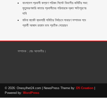
বাংলাদেশ প্রবাসী কল্যাণ পরিষদ সিলেট বিভাগীয় কমিটির সভা:
মৃত্যুবরণকারি কাতার প্রবাসীদের পরিবারকে দ্রুত ক্ষতিপূরণের
দাবি
মদিনা মার্কেট ব্যবসায়ী সমিতির নির্বাচনে সাধারণ সম্পাদক পদে
প্রার্থী আজাদ রহমান ডাব প্রতীক পেয়েছেন ‎
সম্পাদক : মোঃ আলমগীর।
© 2026: Onesylhet24.com
| NewsPress Theme by:
D5 Creation
|
Powered by:
WordPress