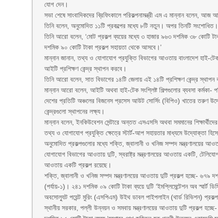
যোগ দেন।
সভা শেষে সাংবাদিকদের ব্রিফিংকালে পরিকল্পনামন্ত্রী এম এ মান্নান বলেন, আ
তিনি বলেন, অনুমোদিত ১১টি প্রকল্পের মধ্যে ৮টি নতুন। অপর তিনটি সংশোধিত
তিনি আরো বলেন, ‘মোট প্রকল্প ব্যয়ের মধ্যে ৩ হাজার ৯৬৩ দশমিক ৩৮ কোটি 
দশমিক ৯০ কোটি টাকা প্রকল্প সহায়তা থেকে আসবে।’
মান্নান জানান, তথ্য ও যোগাযোগ প্রযুক্তি বিভাগের আওতায় বাংলাদেশ হাই-টেক 
আইটি প্রশিক্ষণ কেন্দ্র স্থাপন করবে।
তিনি আরো বলেন, সাত বিভাগের ১৪টি জেলায় এই ১৪টি প্রশিক্ষণ কেন্দ্র স্থাপন ক
মান্নান আরো বলেন, আইটি অথবা হাই-টেক সংশ্লিষ্ট শিল্পগুলোর ব্যবসা কর্মকা- 
দেশের প্রতিটি অঞ্চলের বিজনেস প্রসেস আউট সোর্সিং (বিপিও) খাতের তরুণ উ
কেন্দ্রগুলো স্থাপনের লক্ষ্য।
মান্নান বলেন, ইনকিউবেশন সেন্টারে অন্তত এসএসসি অথবা সমমানের শিক্ষার্
তথ্য ও যোগাযোগ প্রযুক্তি ক্ষেত্রে স্টার্ট-আপ সহায়তার মাধ্যমে উদ্যোক্তা 
অনুমোদিত প্রকল্পগুলোর মধ্যে শক্তি, জ্বালানী ও খনিজ সম্পদ মন্ত্রণালয়ের আও
যোগাযোগ বিভাগের আওতায় দুটি, স্বরাষ্ট্র মন্ত্রণালয়ের আওতায় একটি, টেলিযো
আওতায় একটি প্রকল্প রয়েছে।
শক্তি, জ্বালানী ও খনিজ সম্পদ মন্ত্রণালয়ের আওতায় দুটি প্রকল্প হচ্ছে- ৬৭
(পর্যায়-১)। ২৪১ দশমিক ০৯ কোটি টাকা ব্যয়ে দুটি ‘ইমপ্লিমেন্টেশন অব স্মার্ট ড
অবসোল্যুট পয়েন্ট মুরিং (এসপিএম) উইথ ডাবল পাইপলাইন (থার্ড রিভিশন) প্রকল্
স্থানীয় সরকার, পল্লী উন্নয়ন ও সমবায় মন্ত্রণালয়ের আওতায় দুটি প্রকল্প হচ্