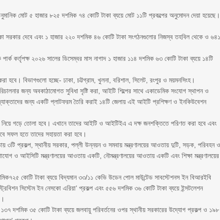
জ আনুমানিক মোট ৫ হাজার ৮২৫ দশমিক ৭৪ কোটি টাকা ব্যয়ে মোট ১১টি প্রকল্পের অনুমোদন দেয়া হয়েছে
।
টাকা সরকার দেবে এবং ১ হাজার ২২০ দশমিক ৪৬ কোটি টাকা সংগঠনগুলোর নিজস্ব তহবিল থেকে ও ৬৪
পার্ক কর্তৃপক্ষ ২০২৬ সালের ডিসেম্বর মাস নাগাদ ১ হাজার ১১৪ দশমিক ৬৩ কোটি টাকা ব্যয়ে ১৪টি
রা হবে। বিভাগগুলো হচ্ছে- ঢাকা, চট্টগ্রাম, খুলনা, বরিশাল, সিলেট, রংপুর ও ময়মনসিংহ।
পরিচালনার জন্য অবকাঠামোগত সুবিধা সৃষ্টি করা, আইটি শিল্পের সাথে একাডেমিক সংযোগ স্থাপন ও
দ্যোক্তাদের জন্য একটি প্লাটফরম তৈরি করাই ১৪টি জেলায় এই আইটি প্রশিক্ষণ ও ইনকিউবেশন
থীদের নিয়ে গড়ে তোলা হবে। এখানে তাদের আইটি ও আইটিইএ এ দক্ষ জনশক্তিতে পরিণত করা হবে এবং
হিসেবে সফল হতে তাদের সহায়তা করা হবে।
তায় ৩টি প্রকল্প, স্থানীয় সরকার, পল্লী উন্নয়ন ও সমবায় মন্ত্রণালয়ের আওতায় দুটি, সড়ক, পরিবহন 
গাযোগ ও আইসিটি মন্ত্রণালয়ের আওতায় একটি, নৌমন্ত্রণালয়ের আওতায় একটি এবং শিক্ষা মন্ত্রণালয়ের
৯ দশমিক৭২৫ কোটি টাকা ব্যয়ে বিদ্যমান ৩৩/১১ কেভি উডেন পোল মাউন্টেড সাবস্টেশনস ইন বিআরইবি
িস্ট্রিবিশন সিস্টেম ইন নেসকো এরিয়া’ প্রকল্প এবং ৫৫৬ দশমিক ৩৬ কোটি টাকা ব্যয়ে ইন্সটলেশন
প।
ছে- ১৩৭ দশমিক ৩৫ কোটি টাকা ব্যয়ে জলবায়ু পরিবর্তনের ওপর স্থানীয় সরকারের উদ্যোগ প্রকল্প ও ১৯৮