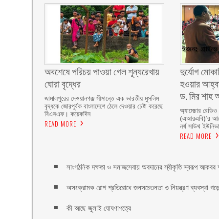
অবশেষে পরিচয় পাওয়া গেল শূন্যরেখায়
দুর্যোগ মোকা
ঘোরা বৃদ্ধের
হওয়ার আহ্বা
ড. মির শাহ আ
জামালপুরের দেওয়ানগঞ্জ সীমান্তে এক ভারতীয় মুসলিম
বৃদ্ধকে জোরপূর্বক বাংলাদেশে ঠেলে দেওয়ার চেষ্টা করেছে
অ্যামেচার রেডিও
বিএসএফ। কয়েকদিন
(এআরএবি)’র আয়ো
READ MORE
নর্থ সাউথ ইউনিভার
READ MORE
সাংগঠনিক দক্ষতা ও সমাজসেবায় অবদানের স্বীকৃতি স্বরূপ আকবর আ
অসংক্রামক রোগ প্রতিরোধে জনসচেতনতা ও নিয়ন্ত্রণ ব্যবস্থা গড়ে 
কী আছে জুলাই ঘোষণাপত্রে