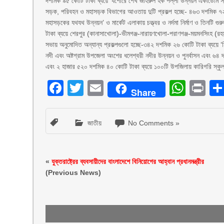
দশমিক ৯৫ কোটি টাকা ব্যয়ে ‘যশোরে শেখ জহিরুল হক পল্লী উন্নয়ন একাডেমি স্
সড়ক, পরিবহন ও মহাসড়ক বিভাগের আওতায় দুটি প্রকল্প হচ্ছে- ৪৬৩ দশমিক ৭২ 
মহাসড়কের যথযথ উন্নয়ন’ ও মার্কেট এলাকায় চত্ত্বর ও নর্দমা নির্মাণ ও তিনটি গুর
টাকা ব্যয়ে শেরপুর (কানাসাখোলা)-ভীমগঞ্জ-নারায়ণখোলা-পরাণগঞ্জ-ময়মনসিংহ (র
সভায় অনুমোদিত অন্যান্য প্রকল্পগুলো হচ্ছে-৩৪২ দশমিক ২৬ কোটি টাকা ব্যয়ে 
নদী এবং অষ্টগ্রাম উপজেলা অংশের ধলেশ্বরী নদীর উন্নয়ন ও পুনর্বাসন এবং ৬৪ দশম
এবং ২ হাজার ৫২০ দশমিক ৪০ কোটি টাকা ব্যয়ে ১০০টি উপজিলায় কারিগরি স্কু
Facebook
Twitter
Email
What
Pr
Share
জাতীয়
No Comments »
«
যুক্তরাষ্ট্রের ব্যবসায়ীদের বাংলাদেশে বিনিয়োগের আহ্বান প্রধানমন্ত্রীর
(Previous News)