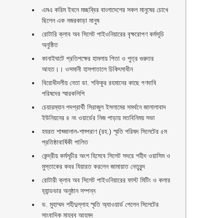
এমএ করিম ইবনে মচ্ছব্বির বাংলাদেশের সকল মানুষের চোখে
।
ছিলেন এক নজরকাড়া মানুষ ‎
রোটারি ক্লাব অব সিলেট পাইওনিয়ারের বৃক্ষরোপণ কর্মসূচি
১
অনুষ্ঠিত
কানাইঘাটে প্রতিপক্ষের হামলায় পিতা ও পুত্র গুরুতর
আহত।। ওসমানী হাসপাতালে চিকিৎসাধীন
বিরোধীদলীয় নেতা ডা. শফিকুর রহমানের কাছে গণদাবি
পরিষদের স্মারকলিপি ‎
চেয়ারম্যান পদপ্রার্থী সিরাজুল ইসলামের সমর্থনে জালালাবাদ
ইউনিয়নের ৪ নং ওয়ার্ডের নিজ পাড়ায় মতবিনিময় সভা
হযরত শাহ্জালাল-শাহ্পরাণ (রহ.) স্মৃতি পরিষদ সিলেটের ৫ম
প্রতিষ্ঠাবার্ষিকী পালিত ‎​
ও
কেন্দ্রীয় কর্মসূচীর অংশ হিসেবে সিলেট সদরে শহীদ ওয়াসিম ও
মুস্তাকের কবর যিয়ারত করলেন জামায়াত নেতৃবৃন্দ ‎
রোটারী ক্লাব অব সিলেট পাইওনিয়ারের ফাস্ট মিটিং ও কলার
হ্যান্ডভার অনুষ্ঠান সম্পন্ন
ড. মুহাম্মদ শহীদুল্লাহ স্মৃতি অ্যাওয়ার্ড পেলেন সিলেটের
সাংবাদিক মাহবুব আহমদ