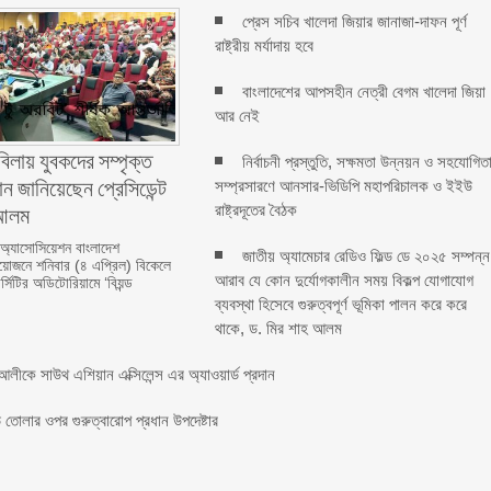
প্রেস সচিব খালেদা জিয়ার জানাজা-দাফন পূর্ণ
রাষ্ট্রীয় মর্যাদায় হবে
বাংলাদেশের আপসহীন নেত্রী বেগম খালেদা জিয়া
আর নেই
বিলায় যুবকদের সম্পৃক্ত
নির্বাচনী প্রস্তুতি, সক্ষমতা উন্নয়ন ও সহযোগিত
ন জানিয়েছেন প্রেসিডেন্ট
সম্প্রসারণে আনসার-ভিডিপি মহাপরিচালক ও ইইউ
লম ‎ ‎
রাষ্ট্রদূতের বৈঠক
 অ্যাসোসিয়েশন বাংলাদেশ
জাতীয় অ্যামেচার রেডিও ফিল্ড ডে ২০২৫ সম্পন্ন
জনে শনিবার (৪ এপ্রিল) বিকেলে
আরাব যে কোন দুর্যোগকালীন সময় বিকল্প যোগাযোগ
্সিটির অডিটোরিয়ামে ‘বিয়ন্ড
ব্যবস্থা হিসেবে গুরুত্বপূর্ণ ভূমিকা পালন করে করে
থাকে, ড. মির শাহ আলম
লীকে সাউথ এশিয়ান এক্সিলেন্স এর অ্যাওয়ার্ড প্রদান
তোলার ওপর গুরুত্বারোপ প্রধান উপদেষ্টার