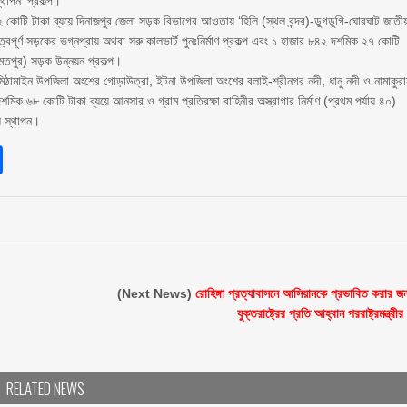
থাপন’ প্রকল্প।
কোটি টাকা ব্যয়ে দিনাজপুর জেলা সড়ক বিভাগের আওতায় ‘হিলি (স্থল বন্দর)-ডুগডুগি-ঘোরঘাট জাতী
ুত্বপূর্ণ সড়কের ভগ্নপ্রায় অথবা সরু কালভার্ট পুনঃনির্মাণ প্রকল্প এবং ১ হাজার ৮৪২ দশমিক ২৭ কোটি
হমতপুর) সড়ক উন্নয়ন প্রকল্প।
‘মিঠামাইন উপজিলা অংশের গোড়াউত্রা, ইটনা উপজিলা অংশের বলাই-শ্রীনগর নদী, ধানু নদী ও নামাকুর
িক ৬৮ কোটি টাকা ব্যয়ে আনসার ও গ্রাম প্রতিরক্ষা বাহিনীর অস্ত্রাগার নির্মাণ (প্রথম পর্যায় ৪০)
ল স্থাপন।
sApp
int
Share
(Next News)
রোহিঙ্গা প্রত্যাবাসনে আসিয়ানকে প্রভাবিত করার জন
যুক্তরাষ্ট্রের প্রতি আহ্বান পররাষ্ট্রমন্ত্রীর
RELATED NEWS