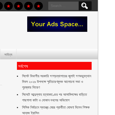
Search
for:
সাহিত্য
সর্বশেষ
সিলেট বিভাগীয় সরকারি গণগ্রন্থাগারের জুলাই গণঅভ্যুত্থান
দিবস ২০২৬ উপলক্ষে স্মৃতিচারণমূলক আলোচনা সভা ও
পুরষ্কার বিতরণ ‎ ‎
)
সিলেটে আব্দুল্লাহ হত্যাকাণ্ডের পর আসামিপক্ষের বাড়িতে
গাছপালা কাটা ও দোকান দখলের অভিযোগ
সিসিক নির্বাচনে স্বতন্ত্র মেয়র প্রার্থীতা ঘোষণা দিলেন শিক্ষক
আহমদ ইয়াসিন