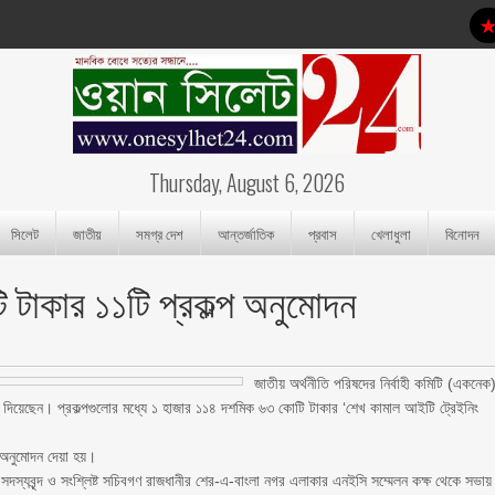
Thursday, August 6, 2026
সিলেট
জাতীয়
সমগ্র দেশ
আন্তর্জাতিক
প্রবাস
খেলাধুলা
বিনোদন
টাকার ১১টি প্রকল্প অনুমোদন
জাতীয় অর্থনীতি পরিষদের নির্বাহী কমিটি (একনেক
 দিয়েছেন। প্রকল্পগুলোর মধ্যে ১ হাজার ১১৪ দশমিক ৬৩ কোটি টাকার ‘শেখ কামাল আইটি ট্রেইনিং
ই অনুমোদন দেয়া হয়।
িশনের সদস্যবৃন্দ ও সংশ্লিষ্ট সচিবগণ রাজধানীর শের-এ-বাংলা নগর এলাকার এনইসি সম্মেলন কক্ষ থেকে সভায়