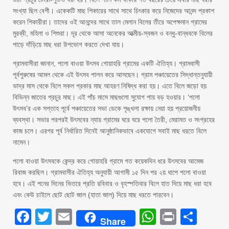
সংখ্যা ছিল বেশী। একেকটি মাছ শিকারের সাথে সাথে চিৎকার করে নিজেদের আনন্দ প্রকাশ
করেন শিকারীরা। তাদের ওই আনন্দের সাথে তাল মেলান বিলের তীরে অপেক্ষমান গ্রামের
মুরব্বী, মহিলা ও শিশুরা। দূর থেকে আসা অনেকের আত্মীয়-স্বজন ও বন্ধু-বান্ধবকে বিলের
পাড়ে দাঁড়িয়ে মাছ ধরা উপভোগ করতে দেখা যায়।
গ্রামবাসীরা জানান, পলো বাওয়া উৎসব গোয়াহরি গ্রামের একটি ঐতিহ্য। গ্রামবাসী
পূর্বপুরুষের আমল থেকে এই উৎসব পালন করে আসছেন। গ্রাম পঞ্চায়েতের সিদ্ধান্তনুযায়ী
ভাদ্র মাস থেকে বিলে সকল প্রকার মাছ আহরণ নিষিদ্ধ করা হয়। এতে বিলে জড়ো হয়
বিভিন্ন জাতের প্রচুর মাছ। এই পাঁচ মাসে মাছগুলো সুযোগ পায় বড় হওয়ার। ‘পলো
উৎসব’র এক সপ্তাহ পূর্বে পঞ্চায়েতের সভা ডেকে শৃঙ্খলা রক্ষায় নেয়া হয় প্রয়োজনীয়
ব্যবস্থা। সভার পরপরই উৎসবের ন্যায় গ্রামের ঘরে ঘরে পলো তৈরী, মেরামত ও সংগ্রহের
কাজ চলে। এরপর পূর্ব নির্ধারিত দিনেই আনুষ্ঠানিকভাবে একযোগে সবাই মাছ ধরতে বিলে
নামেন।
পলো বাওয়া উৎসবকে কেন্দ্র করে গোয়াহরি গ্রামে গত কয়েকদিন ধরে উৎসবের আমেজ
রিবাজ করছিল। গ্রামবাসীর ঐতিহ্য অনুযায়ী আগামী ১৫ দিন পর ২য় ধাপে পলো বাওয়া
হবে। এই পনের দিনের ভিতরে প্রতি রবিবার ও বৃহস্পতিবার বিলে হাত দিয়ে মাছ ধরা হবে
এবং কেউ চাইলে ছোট ছোট জাল (হাতা জাল) দিয়ে মাছ ধরতে পারবেন।
Facebook
Twitter
Email
WhatsAp
Print
Sha
Share