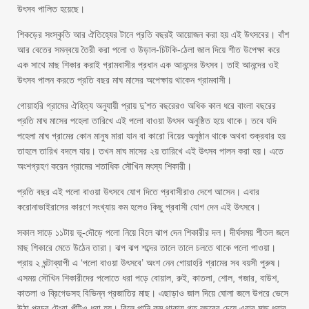
উৎসব পালিত হয়েছে।
শিকড়ের সংস্কৃতি আর ঐতিহ্যের টানে প্রতি বছরই আয়োজন করা হয় এই উৎসবের। বাঁশ
আর বেতের সমন্বয়ে তৈরী করা পলো ও উড়াল-চিটকি-ঠেলা জাল দিয়ে শীত উপেক্ষা করে
এক সাথে মাছ শিকার করাই গ্রামবাসীর প্রধান এক আনন্দের উৎসব। তাই আনন্দের ওই
উৎসব পালন করতে প্রতি বছর মাঘ মাসের অপেক্ষায় থাকেন গ্রামবাসী।
গোয়াহরি গ্রামের ঐহিত্য অনুযায়ী প্রায় দু’শত বছরেরও অধিক কাল ধরে বাংলা বছরের
প্রতি মাঘ মাসের পহেলা তারিখে এই পলো বাওয়া উৎসব অনুষ্ঠিত হয়ে থাকে। তবে যদি
পহেলা মাঘ গ্রামের কোন মানুষ মারা যান বা কারো বিয়ের অনুষ্ঠান থাকে অথবা শুক্রবার হয়
তাহলে তারিখ বদলে যায়। তখন মাঘ মাসের ২য় তারিখে এই উৎসব পালন করা হয়। এতে
অংশগ্রহণ করেন গ্রামের শতাধিক সৌখিন মৎস্য শিকারী।
প্রতি বছর এই পলো বাওয়া উৎসবে যোগ দিতে প্রবাসীরাও দেশে আসেন। এবার
করোনাভাইরাসের কারণে সংখ্যায় কম হলেও কিছু প্রবাসী যোগ দেন এই উৎসবে।
সকাল সাড়ে ১১টায় ভূ-দৌড়ে পলো নিয়ে বিলে ঝাপ দেন শিকারীর দল। দীর্ঘসময় শীতল জলে
মাছ শিকারে মেতে উঠেন তারা। ঝপ ঝপ শব্দের তালে তালে চলতে থাকে পলো পাওয়া।
প্রায় ২ ঘন্টাব্যাপী এ ‘পলো বাওয়া উৎসবে’ অংশ নেন গোয়াহরি গ্রামের সব বয়সী পুরুষ।
এসময় সৌখিন শিকারীদের পলোতে ধরা পড়ে বোয়াল, রুই, কাতলা, শোল, গজার, বাউশ,
কাতলা ও ব্রিগেডসহ বিভিন্ন প্রজাতির মাছ। এছাড়াও জাল দিয়ে ঘোলা জলে উপরে ভেসে
উঠা প্রচুর টেংরা-পুঁটিও ধরা হয়। বিলে পানি কম থাকায় গত বছরের চেয়ে এবার মাছ ধরার