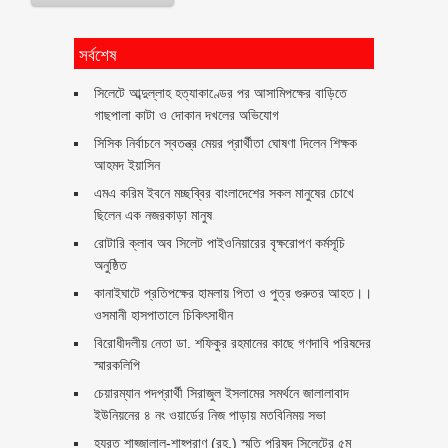
সর্বশেষ
সিলেটে আব্দুল্লাহ হত্যাকাণ্ডের পর আসামিপক্ষের বাড়িতে
গাছপালা কাটা ও দোকান দখলের অভিযোগ
সিসিক নির্বাচনে স্বতন্ত্র মেয়র প্রার্থীতা ঘোষণা দিলেন শিক্ষক
আহমদ ইয়াসিন
এমএ করিম ইবনে মচ্ছব্বির বাংলাদেশের সকল মানুষের চোখে
ছিলেন এক নজরকাড়া মানুষ ‎
রোটারি ক্লাব অব সিলেট পাইওনিয়ারের বৃক্ষরোপণ কর্মসূচি
অনুষ্ঠিত
কানাইঘাটে প্রতিপক্ষের হামলায় পিতা ও পুত্র গুরুতর আহত।।
ওসমানী হাসপাতালে চিকিৎসাধীন
বিরোধীদলীয় নেতা ডা. শফিকুর রহমানের কাছে গণদাবি পরিষদের
স্মারকলিপি ‎
চেয়ারম্যান পদপ্রার্থী সিরাজুল ইসলামের সমর্থনে জালালাবাদ
ইউনিয়নের ৪ নং ওয়ার্ডের নিজ পাড়ায় মতবিনিময় সভা
হযরত শাহ্জালাল-শাহ্পরাণ (রহ.) স্মৃতি পরিষদ সিলেটের ৫ম