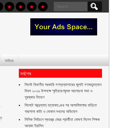
Search
for:
সাহিত্য
সর্বশেষ
সিলেট বিভাগীয় সরকারি গণগ্রন্থাগারের জুলাই গণঅভ্যুত্থান
দিবস ২০২৬ উপলক্ষে স্মৃতিচারণমূলক আলোচনা সভা ও
পুরষ্কার বিতরণ ‎ ‎
সিলেটে আব্দুল্লাহ হত্যাকাণ্ডের পর আসামিপক্ষের বাড়িতে
গাছপালা কাটা ও দোকান দখলের অভিযোগ
ুধ
সিসিক নির্বাচনে স্বতন্ত্র মেয়র প্রার্থীতা ঘোষণা দিলেন শিক্ষক
আহমদ ইয়াসিন