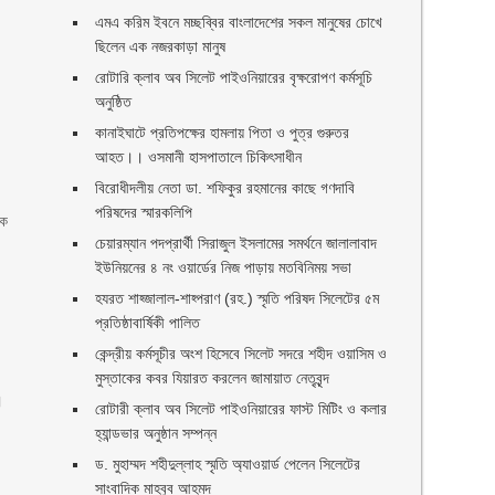
এমএ করিম ইবনে মচ্ছব্বির বাংলাদেশের সকল মানুষের চোখে
ছিলেন এক নজরকাড়া মানুষ ‎
রোটারি ক্লাব অব সিলেট পাইওনিয়ারের বৃক্ষরোপণ কর্মসূচি
অনুষ্ঠিত
কানাইঘাটে প্রতিপক্ষের হামলায় পিতা ও পুত্র গুরুতর
আহত।। ওসমানী হাসপাতালে চিকিৎসাধীন
বিরোধীদলীয় নেতা ডা. শফিকুর রহমানের কাছে গণদাবি
পরিষদের স্মারকলিপি ‎
লক
চেয়ারম্যান পদপ্রার্থী সিরাজুল ইসলামের সমর্থনে জালালাবাদ
ইউনিয়নের ৪ নং ওয়ার্ডের নিজ পাড়ায় মতবিনিময় সভা
হযরত শাহ্জালাল-শাহ্পরাণ (রহ.) স্মৃতি পরিষদ সিলেটের ৫ম
প্রতিষ্ঠাবার্ষিকী পালিত ‎​
কেন্দ্রীয় কর্মসূচীর অংশ হিসেবে সিলেট সদরে শহীদ ওয়াসিম ও
মুস্তাকের কবর যিয়ারত করলেন জামায়াত নেতৃবৃন্দ ‎
।
রোটারী ক্লাব অব সিলেট পাইওনিয়ারের ফাস্ট মিটিং ও কলার
হ্যান্ডভার অনুষ্ঠান সম্পন্ন
ড. মুহাম্মদ শহীদুল্লাহ স্মৃতি অ্যাওয়ার্ড পেলেন সিলেটের
সাংবাদিক মাহবুব আহমদ