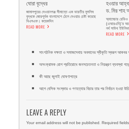
ঘোরা বৃদ্ধের
হওয়ার আহ্বা
ড. মির শাহ আ
জামালপুরের দেওয়ানগঞ্জ সীমান্তে এক ভারতীয় মুসলিম
বৃদ্ধকে জোরপূর্বক বাংলাদেশে ঠেলে দেওয়ার চেষ্টা করেছে
অ্যামেচার রেডিও
বিএসএফ। কয়েকদিন
(এআরএবি)’র আয়ো
READ MORE
নর্থ সাউথ ইউনিভার
READ MORE
সাংগঠনিক দক্ষতা ও সমাজসেবায় অবদানের স্বীকৃতি স্বরূপ আকবর আ
অসংক্রামক রোগ প্রতিরোধে জনসচেতনতা ও নিয়ন্ত্রণ ব্যবস্থা গড়ে 
কী আছে জুলাই ঘোষণাপত্রে
আগে বেসিক সংস্কার ও গণহত্যার বিচার তার পর নির্বাচন হওয়া উ
LEAVE A REPLY
Your email address will not be published.
Required field