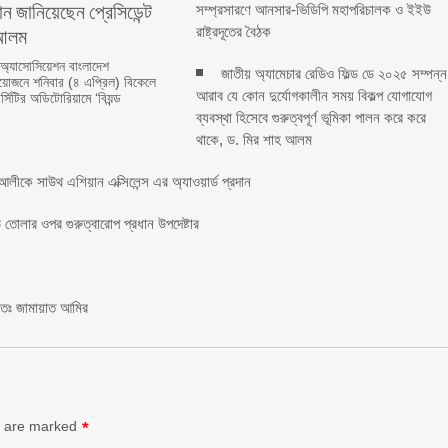
ন জানিয়েছেন প্রেসিডেন্ট
সম্প্রসারণে আনসার-ভিডিপি মহাপরিচালক ও ইইউ
লম ‎ ‎
রাষ্ট্রদূতের বৈঠক
 অ্যাসোসিয়েশন বাংলাদেশ
জাতীয় অ্যামেচার রেডিও ফিল্ড ডে ২০২৫ সম্পন্ন
জনে শনিবার (৪ এপ্রিল) বিকেলে
আরাব যে কোন দুর্যোগকালীন সময় বিকল্প যোগাযোগ
্সিটির অডিটোরিয়ামে ‘বিয়ন্ড
ব্যবস্থা হিসেবে গুরুত্বপূর্ণ ভূমিকা পালন করে করে
থাকে, ড. মির শাহ আলম
লীকে সাউথ এশিয়ান এক্সিলেন্স এর অ্যাওয়ার্ড প্রদান
তোলার ওপর গুরুত্বারোপ প্রধান উপদেষ্টার
চিতঃ জামায়াত আমির
s are marked
*