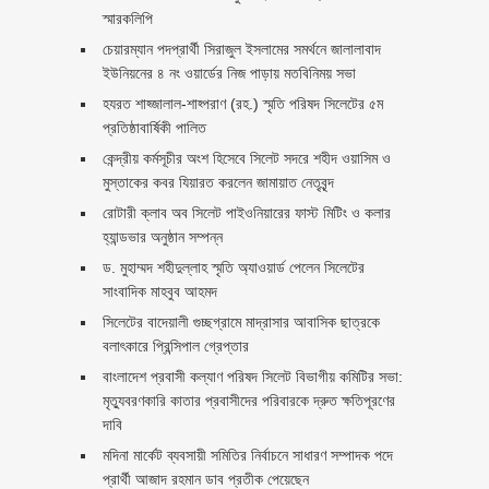
স্মারকলিপি ‎
চেয়ারম্যান পদপ্রার্থী সিরাজুল ইসলামের সমর্থনে জালালাবাদ
ইউনিয়নের ৪ নং ওয়ার্ডের নিজ পাড়ায় মতবিনিময় সভা
হযরত শাহ্জালাল-শাহ্পরাণ (রহ.) স্মৃতি পরিষদ সিলেটের ৫ম
প্রতিষ্ঠাবার্ষিকী পালিত ‎​
কেন্দ্রীয় কর্মসূচীর অংশ হিসেবে সিলেট সদরে শহীদ ওয়াসিম ও
মুস্তাকের কবর যিয়ারত করলেন জামায়াত নেতৃবৃন্দ ‎
রোটারী ক্লাব অব সিলেট পাইওনিয়ারের ফাস্ট মিটিং ও কলার
হ্যান্ডভার অনুষ্ঠান সম্পন্ন
ড. মুহাম্মদ শহীদুল্লাহ স্মৃতি অ্যাওয়ার্ড পেলেন সিলেটের
সাংবাদিক মাহবুব আহমদ
সিলেটের বাদেয়ালী গুচ্ছগ্রামে মাদ্রাসার আবাসিক ছাত্রকে
বলাৎকারে প্রিন্সিপাল গ্রেপ্তার ‎
বাংলাদেশ প্রবাসী কল্যাণ পরিষদ সিলেট বিভাগীয় কমিটির সভা:
মৃত্যুবরণকারি কাতার প্রবাসীদের পরিবারকে দ্রুত ক্ষতিপূরণের
দাবি
মদিনা মার্কেট ব্যবসায়ী সমিতির নির্বাচনে সাধারণ সম্পাদক পদে
প্রার্থী আজাদ রহমান ডাব প্রতীক পেয়েছেন ‎