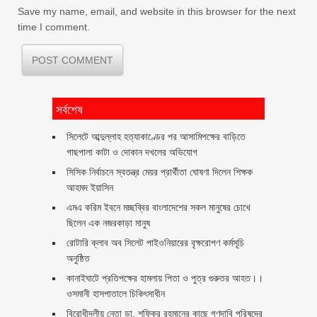
Save my name, email, and website in this browser for the next
time I comment.
সর্বশেষ
সিলেটে আব্দুল্লাহ হত্যাকাণ্ডের পর আসামিপক্ষের বাড়িতে
গাছপালা কাটা ও দোকান দখলের অভিযোগ
সিসিক নির্বাচনে স্বতন্ত্র মেয়র প্রার্থীতা ঘোষণা দিলেন শিক্ষক
আহমদ ইয়াসিন
এমএ করিম ইবনে মচ্ছব্বির বাংলাদেশের সকল মানুষের চোখে
ছিলেন এক নজরকাড়া মানুষ ‎
রোটারি ক্লাব অব সিলেট পাইওনিয়ারের বৃক্ষরোপণ কর্মসূচি
অনুষ্ঠিত
কানাইঘাটে প্রতিপক্ষের হামলায় পিতা ও পুত্র গুরুতর আহত।।
ওসমানী হাসপাতালে চিকিৎসাধীন
বিরোধীদলীয় নেতা ডা. শফিকুর রহমানের কাছে গণদাবি পরিষদের