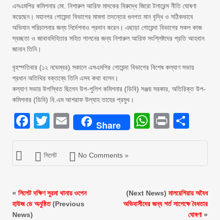
এসএমপির কমিশনার মো. নিশারুল আরিফ মাদকের বিরুদ্ধে জিরো টলারেন্স নীতি ঘোষণা
করেছেন। মহানগর গোয়েন্দা বিভাগের মামলা তদন্তের গুনগত মান বৃদ্ধি ও সঠিকভাবে
অভিযান পরিচালনার জন্য নির্দেশনাও প্রদান করেন। এছাড়া গোয়েন্দা বিভাগের সকল কাজ
স্বচ্ছতা ও জাবাবদিহিতার সহিত পালনের জন্য নিশারুল আরিফ সংশ্লিষ্টদের প্রতি আহবান
জানান তিনি।
বৃহস্পতিবার (১২ নভেম্বর) সকালে এসএমপির গোয়েন্দা বিভাগের বিশেষ কল্যাণ সভায়
প্রধান অতিথির বক্তব্যে তিনি এসব কথা বলেন।
কল্যাণ সভায় উপস্থিত ছিলেন উপ-পুলিশ কমিশনার (ডিবি) সঞ্জয় সরকার, অতিরিক্ত উপ-
কমিশনার (ডিবি) বি.এম আশরাফ উল্যাহ তাহের প্রমুখ।
Facebook
Twitter
Email
WhatsAp
Print
Sha
Share
সিলেট
No Comments »
«
সিলেট দক্ষিণ সুরমা থানায় ওপেন
(Next News)
মালয়েশিয়ায় অবৈধ
হাউজ ডে অনুষ্ঠিত
(Previous
অভিবাসীদের জন্য শর্ত সাপেক্ষে বৈধতার
News)
ঘোষণা
»