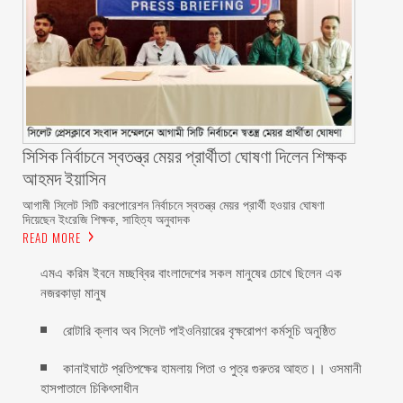
সিসিক নির্বাচনে স্বতন্ত্র মেয়র প্রার্থীতা ঘোষণা দিলেন শিক্ষক
আহমদ ইয়াসিন
আগামী সিলেট সিটি করপোরেশন নির্বাচনে স্বতন্ত্র মেয়র প্রার্থী হওয়ার ঘোষণা
দিয়েছেন ইংরেজি শিক্ষক, সাহিত্য অনুবাদক
READ MORE
এমএ করিম ইবনে মচ্ছব্বির বাংলাদেশের সকল মানুষের চোখে ছিলেন এক
নজরকাড়া মানুষ ‎
রোটারি ক্লাব অব সিলেট পাইওনিয়ারের বৃক্ষরোপণ কর্মসূচি অনুষ্ঠিত
কানাইঘাটে প্রতিপক্ষের হামলায় পিতা ও পুত্র গুরুতর আহত।। ওসমানী
হাসপাতালে চিকিৎসাধীন