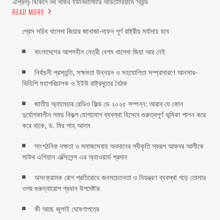
এপ্রিল) বিকেলে নর্থ সাউথ ইউনিভার্সিটির অডিটোরিয়ামে ‘বিয়ন্ড
READ MORE
প্রেস সচিব খালেদা জিয়ার জানাজা-দাফন পূর্ণ রাষ্ট্রীয় মর্যাদায় হবে
বাংলাদেশের আপসহীন নেত্রী বেগম খালেদা জিয়া আর নেই
নির্বাচনী প্রস্তুতি, সক্ষমতা উন্নয়ন ও সহযোগিতা সম্প্রসারণে আনসার-
ভিডিপি মহাপরিচালক ও ইইউ রাষ্ট্রদূতের বৈঠক
জাতীয় অ্যামেচার রেডিও ফিল্ড ডে ২০২৫ সম্পন্ন: আরাব যে কোন
দুর্যোগকালীন সময় বিকল্প যোগাযোগ ব্যবস্থা হিসেবে গুরুত্বপূর্ণ ভূমিকা পালন করে
করে থাকে, ড. মির শাহ আলম
সাংগঠনিক দক্ষতা ও সমাজসেবায় অবদানের স্বীকৃতি স্বরূপ আকবর আলীকে
সাউথ এশিয়ান এক্সিলেন্স এর অ্যাওয়ার্ড প্রদান
অসংক্রামক রোগ প্রতিরোধে জনসচেতনতা ও নিয়ন্ত্রণ ব্যবস্থা গড়ে তোলার
ওপর গুরুত্বারোপ প্রধান উপদেষ্টার
কী আছে জুলাই ঘোষণাপত্রে