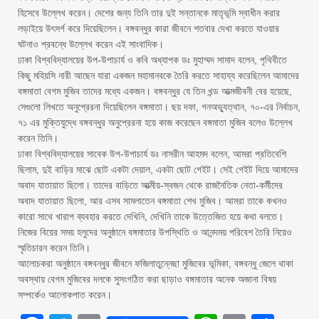
হিসেবে উল্লেখ করেন। দেশের জন্য তিনি তার দুই সন্তানকে মাতৃভূমি স্বাধীন করার
লড়াইয়ে উৎসর্গ করে দিয়েছিলেন। বঙ্গবন্ধুর কারা জীবনে শতবার দেখা করতে যাওয়ার
ঘটনাও প্রবন্ধে উল্লেখ করেন এই সাংবাদিক।
ঢাকা বিশ্ববিদ্যালয়ের উপ-উপাচার্য ও কবি অধ্যাপক ডঃ মুহাম্মদ সামাদ বলেন, পৃথিবীতে
কিছু মহিয়সি নারী আছেন যারা একজন মহামানবকে তৈরি করতে সাহায্য করেছিলেন আমাদের
বঙ্গমাতা বেগম মুজিব তাদের মধ্যে একজন। বঙ্গবন্ধুর যে তিন খন্ড আত্মজীবনী বের হয়েছে,
সেগুলো লিখতে অনুপ্রেরনা দিয়েছিলেন বঙ্গমাতা। ছয় দফা, গনঅভ্যুত্থান, ৭০-এর নির্বাচন,
৭১ এর মুক্তিযুদ্ধে বঙ্গবন্ধুর অনুপ্রেরনা হয়ে কাজ করেছেন বঙ্গমাতা মুজিব বলেও উল্লেখ
করেন তিনি।
ঢাকা বিশ্ববিদ্যালয়ের সাবেক উপ-উপাচার্য ডঃ নাসরীন আহমদ বলেন, আমরা প্রতিবেশি
ছিলাম, দুই বাড়ির মাঝে ছোট একটা দেয়াল, একটা ছোট গেইট। সেই গেইট দিয়ে আমাদের
অবাদ যাতায়াত ছিলো। তাদের বাড়িতে আত্মীয়-স্বজন থেকে রাজনৈতিক নেতা-কর্মীদের
অবাদ যাতায়াত ছিলো, আর এসব সামলাতেন বঙ্গমাতা শেখ মুজিব। আমরা তাকে কখনও
কারো সাথে খারাপ ব্যবহার করতে দেখিনি, দেখিনি তাকে উত্তেজিত হয়ে কথা বলতে।
নিজের বিয়ের সময় হলুদের অনুষ্ঠানে বঙ্গমাতার উপস্থিতি ও আনন্দময় পরিবেশ তৈরি নিয়েও
স্মৃতিচারন করেন তিনি।
আলোচকরা অনুষ্ঠানে বঙ্গবন্ধুর জীবনে ফজিলাতুন্নেছা মুজিবের ভূমিকা, বঙ্গবন্ধু জেলে থাকা
অবস্থায় বেগম মুজিবের দলকে সুসংগঠিত করা ছাড়াও বঙ্গমাতার অনেক অজানা বিষয়
সম্পর্কেও আলোকপাত করেন।