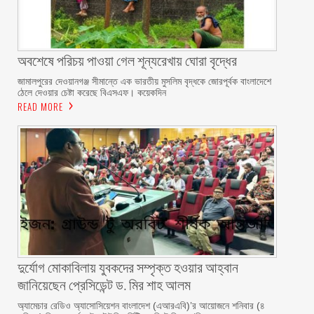
অবশেষে পরিচয় পাওয়া গেল শূন্যরেখায় ঘোরা বৃদ্ধের
জামালপুরের দেওয়ানগঞ্জ সীমান্তে এক ভারতীয় মুসলিম বৃদ্ধকে জোরপূর্বক বাংলাদেশে
ঠেলে দেওয়ার চেষ্টা করেছে বিএসএফ। কয়েকদিন
READ MORE
দুর্যোগ মোকাবিলায় যুবকদের সম্পৃক্ত হওয়ার আহ্বান
জানিয়েছেন প্রেসিডেন্ট ড. মির শাহ আলম ‎ ‎
অ্যামেচার রেডিও অ্যাসোসিয়েশন বাংলাদেশ (এআরএবি)’র আয়োজনে শনিবার (৪