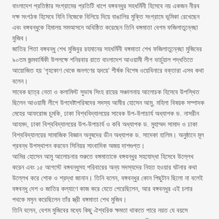
বাংলাদেশ প্রতিষ্ঠার সংগ্রামের প্রতিটি ধাপে বঙ্গবন্ধুর সহধর্মিনী হিসেবে নয় একজন নীরব
দক্ষ সংগঠক হিসেবে যিনি নিজেকে বিলিয়ে দিয়ে বাঙালির মুক্তি সংগ্রামে ভূমিকা রেখেছেন
এবং বঙ্গবন্ধুকে হিমালয় সমআসনে অধিষ্ঠিত করেছেন তিনি বঙ্গমাতা বেগম ফজিলাতুন্নেছা
মুজিব।
জাতির পিতা বঙ্গবন্ধু শেখ মুজিবুর রহমানের সহধর্মিনী বঙ্গমাতা শেখ ফজিলাতুন্নেছা মুজিবের
৯০তম জন্মবার্ষিকী উপলক্ষে শনিরবার রাতে বাংলাদেশ আওয়ামী লীগ ভার্চুয়াল পদ্ধতিতে
আয়োজিত হয় ‘গৃহকোণ থেকে জনগণের হৃদয়ে’ শীর্ষক বিশেষ ওয়েবিনারে বক্তারা এসব কথা
বলেন।
সাবেক ছাত্র নেতা ও কলামিস্ট সুভাষ সিংহ রায়ের সঞ্চালনায় আলোচক হিসেবে উপস্থিত
ছিলেন আওয়ামী লীগে উপদেষ্টাপরিষদের সদস্য আমীর হোসেন আমু, মহিলা বিষয়ক সম্পাদক
মেহের আফরোজ চুমকি, ঢাকা বিশ্ববিদ্যালয়ের সাবেক উপ-উপাচার্য অধ্যাপক ড. নাসরীন
আহমদ, ঢাকা বিশ্ববিদ্যালয়ের উপ-উপাচার্য ও কবি অধ্যাপক ড. মুহাম্মদ সামাদ ও ঢাকা
বিশ্ববিদ্যালয়ের সামাজিক বিজ্ঞান অনুষদের ডীন অধ্যাপক ড. সাদেকা হালিম। অনুষ্ঠানে মূল
প্রবন্ধ উপস্থাপন করবেন সিনিয়র সাংবাদিক অজয় দাশগুপ্ত।
আমির হোসেন আমু আলোচনার শুরুতে বঙ্গমাতাকে বঙ্গবন্ধুর সহযোদ্ধা হিসেবে উল্লেখ
করেন এবং ১৫ আগস্টে বঙ্গবন্ধুসহ পরিবারের অন্য সদস্যদের নিহত হওয়ার ঘটনার কথা
উল্লেখ করে শোক ও শ্রদ্ধা জানান। তিনি বলেন, বঙ্গবন্ধুর কোন পিছুটান ছিলো না বলেই
বঙ্গবন্ধু দেশ ও জাতির কল্যাণে কাজ করে যেতে পেরেছিলেন, আর বঙ্গবন্ধুর এই চলার
পথকে মসৃন করেছিলেন তাঁর স্ত্রী বঙ্গমাতা শেখ মুজিব।
তিনি বলেন, বেগম মুজিবের মধ্যে কিছু ঐশ্বরিক ক্ষমতা থাকতে পারে নয়ত যে বয়সে