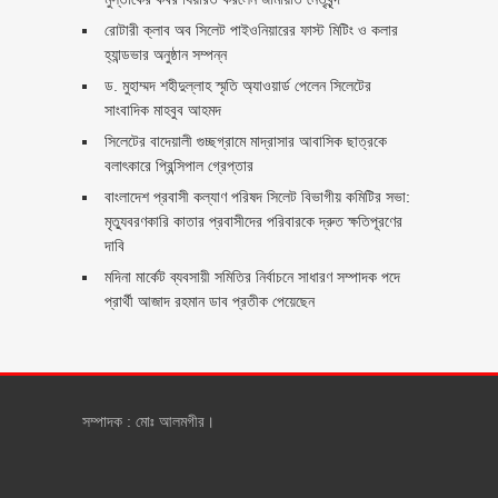
রোটারী ক্লাব অব সিলেট পাইওনিয়ারের ফাস্ট মিটিং ও কলার
হ্যান্ডভার অনুষ্ঠান সম্পন্ন
ড. মুহাম্মদ শহীদুল্লাহ স্মৃতি অ্যাওয়ার্ড পেলেন সিলেটের
সাংবাদিক মাহবুব আহমদ
সিলেটের বাদেয়ালী গুচ্ছগ্রামে মাদ্রাসার আবাসিক ছাত্রকে
বলাৎকারে প্রিন্সিপাল গ্রেপ্তার ‎
বাংলাদেশ প্রবাসী কল্যাণ পরিষদ সিলেট বিভাগীয় কমিটির সভা:
মৃত্যুবরণকারি কাতার প্রবাসীদের পরিবারকে দ্রুত ক্ষতিপূরণের
দাবি
মদিনা মার্কেট ব্যবসায়ী সমিতির নির্বাচনে সাধারণ সম্পাদক পদে
প্রার্থী আজাদ রহমান ডাব প্রতীক পেয়েছেন ‎
সম্পাদক : মোঃ আলমগীর।