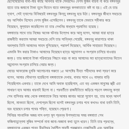
ছেলেমেয়েদের বাবা-মার কাছে আবদার থাকে সেবয়সেও বেগম মুজিব বায়না না করে বঙ্গবন্ধুর
হাতে তার জমানো টাকা তুলে দিতেন যাতে বঙ্গবন্ধুর কলকাতাতে কষ্ট না হয়। এই যে তার
ত্যাগ, সেই ত্যাগের বিনিময়েই বঙ্গবন্ধুর কিন্তু বঙ্গবন্ধু হয়ে উঠা। বঙ্গবন্ধুর জীবনে সবচেয়ে
বড় আশির্বাদ হিসেবে বেগম মুজিব এসেছিলেন। বঙ্গবন্ধু তাকে যেভাবে স্বীকার করে
নিয়েছেন, মূল্যায়ন করেছিলেন তা তার লেখনির মাধ্যমে প্রমানিত হয়েছে।
বঙ্গমাতার সাথে তার নিজের অনেক ঘটনার উল্লেখ করে আমু বলেন, আমরা যারা ছাত্র
রাজনীতি করতাম আমরা সবচেয়ে বেশি তার সান্নিধ্য পেয়েছি, বঙ্গবন্ধু কারাগারে থাকা
অবস্থায় তিনি আমাদের সাহস যুগিয়েছেন, পরামর্শ দিয়েছেন, আর্থিক সাহায়তা দিয়েছেন।
এমনকি ঈদ করার টাকাও আমাদের দিয়েছেন ছাত্র আন্দোলন ও সংগ্রাম চালিয়ে যাওয়ার
জন্য। তার জমানো টাকা পরিবারের পিছনে খরচ না করে আমাদের মত ছাত্রনেতাদের দিতেন
আন্দোলন সংগ্রাম চালিয়ে নেয়ার জন্য।
মেহের আফরোজ চুমকি আলোচনার শুরুতে ১৫ আগষ্টের নীহত শহীদদের কথা স্বরণ করে
বলেন, আমার সৌভাগ্য হয়েছিলো বঙ্গমাতাকে দেখার, বাবার সাথে ৩২ নাম্বার বাড়ি
গিয়েছিলাম একবার। তাকে দেখে আমি অবাক হয়েছিলাম, এত বড় একজন মানুষের স্ত্রী এত
সাধারণ হবে আমার ধারনাই ছিলো না। পরবর্তীতে রাজনীতিতে জড়িয়ে পড়লে বঙ্গবন্ধু কন্যা
শেখ হাসিনার কাছ থেকে বঙ্গমাতাকে নিয়ে আমার জানার আরো সুযোগ হয়, তার মধ্যে আদর্শ
ছিলো, মানবতা ছিলো, দেশপ্রেম ছিলো বলেই বঙ্গবন্ধুর চলার পথে কখনও বাধা হননি তিনি,
বরং হয়েছেন চলার পথের শক্তি, হয়েছেন প্রেরণা।
সিনিয়র সাংবাদিক অজয় দাস গুপ্ত মূল প্রবন্ধ উপস্থানের সময় বঙ্গমাতা শেখ
ফজিলাতুন্নেসা মুজিব সম্পর্কে নানা জানা-অজানা কথা তুলে ধরেন। তিনি তার প্রবন্ধে,
বঙ্গমাতাকে একজন শান্ত ধীরস্থির ধৈর্যশীল সাহসী প্রজ্ঞাবান তেজস্বিনী এবং অমায়িক