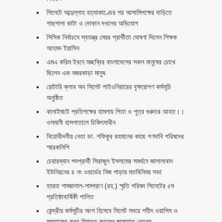
সিলেটে আব্দুল্লাহ হত্যাকাণ্ডের পর আসামিপক্ষের বাড়িতে
গাছপালা কাটা ও দোকান দখলের অভিযোগ
সিসিক নির্বাচনে স্বতন্ত্র মেয়র প্রার্থীতা ঘোষণা দিলেন শিক্ষক
আহমদ ইয়াসিন
এমএ করিম ইবনে মচ্ছব্বির বাংলাদেশের সকল মানুষের চোখে
ছিলেন এক নজরকাড়া মানুষ ‎
রোটারি ক্লাব অব সিলেট পাইওনিয়ারের বৃক্ষরোপণ কর্মসূচি
অনুষ্ঠিত
কানাইঘাটে প্রতিপক্ষের হামলায় পিতা ও পুত্র গুরুতর আহত।।
ওসমানী হাসপাতালে চিকিৎসাধীন
বিরোধীদলীয় নেতা ডা. শফিকুর রহমানের কাছে গণদাবি পরিষদের
স্মারকলিপি ‎
চেয়ারম্যান পদপ্রার্থী সিরাজুল ইসলামের সমর্থনে জালালাবাদ
ইউনিয়নের ৪ নং ওয়ার্ডের নিজ পাড়ায় মতবিনিময় সভা
হযরত শাহ্জালাল-শাহ্পরাণ (রহ.) স্মৃতি পরিষদ সিলেটের ৫ম
প্রতিষ্ঠাবার্ষিকী পালিত ‎​
কেন্দ্রীয় কর্মসূচীর অংশ হিসেবে সিলেট সদরে শহীদ ওয়াসিম ও
মুস্তাকের কবর যিয়ারত করলেন জামায়াত নেতৃবৃন্দ ‎