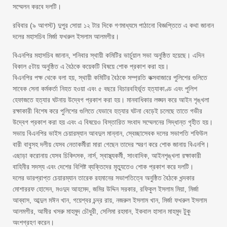
সম্মেলন করবে দলটি।
রবিবার (৯ আগস্ট) দুপুর সোয়া ১২ টার দিকে গণমাধ্যমে পাঠানো বিজ্ঞপ্তিতে এ কথা জানান
দলের মহাসচিব মির্জা ফখরুল ইসলাম আলমগীর।
বিএনপির মহাসচিব জানান, শনিবার স্থায়ী কমিটির ভার্চুয়াল সভা অনুষ্ঠিত হয়েছে। এদিন
বিকাল ৫টায় অনুষ্ঠিত এ বৈঠকে কয়েকটি বিষয়ে শোক প্রকাশ করা হয়।
বিএনপির পক্ষ থেকে বলা হয়, স্থায়ী কমিটির বৈঠকে সম্প্রতি কক্সবাজারে পুলিশের গুলিতে
সাবেক সেনা কর্মকর্তা নিহত হওয়া এবং ৫ বছরে বিচারবহির্ভূত হত্যাকাণ্ড এবং পুলিশ
হেফাজতে হত্যার ঘটনায় উদ্বেগ প্রকাশ করা হয়। মানবাধিকার লঙ্ঘন করে আইন শৃঙ্খলা
রক্ষাকারী বিশেষ করে পুলিশের গুলিতে যেভাবে হত্যার ঘটনা বেড়েই চলেছে তাতে গভীর
উদ্বেগ প্রকাশ করা হয় এবং এ বিষয়েও বিস্তারিত সংবাদ সম্মেলনের সিদ্ধান্ত গৃহীত হয়।
সভায় বিএনপির ভাইস চেয়ারম্যান আবদুল মান্নান, স্বেচ্ছাসেবক দলের সভাপতি শফিউল
বারী বাবুসহ দলীয় যেসব নেতাকর্মীরা মারা গেছেন তাদের স্মরণ করে শোক জানায় বিএনপি।
এছাড়া করোনায় যেসব চিকিৎসক, নার্স, স্বাস্থ্যকর্মী, সাংবাদিক, আইনশৃঙ্খলা রক্ষাকারী
বাহিনীর সদস্য এবং দেশের বিশিষ্ট ব্যক্তিদের মৃত্যুতেও শোক প্রকাশ করে দলটি।
দলের ভারপ্রাপ্ত চেয়ারম্যান তারেক রহমানের সভাপতিত্বে অনুষ্ঠিত বৈঠকে খন্দকার
মোশাররফ হোসেন, মওদুদ আহমেদ, জমির উদ্দিন সরকার, রফিকুল ইসলাম মিয়া, মির্জা
আব্বাস, আব্দুল মঈন খান, গয়েশ্বর চন্দ্র রায়, নজরুল ইসলাম খান, মির্জা ফখরুল ইসলাম
আলমগীর, আমীর খসরু মাহমুদ চৌধুরী, সেলিমা রহমান, ইকবাল হাসান মাহমুদ টুকু
অংশগ্রহণ করেন।