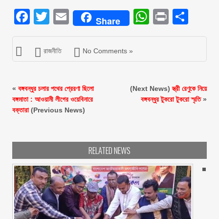
Facebook
Twitter
Email
WhatsAp
Print
Sha
Share
রাজনীতি
No Comments »
«
বঙ্গবন্ধুর চলার পথের প্রেরণা ছিলো
(Next News)
স্ত্রী রেণুকে নিয়ে
বঙ্গমাতা : আওয়ামী লীগের ওয়েবিনারে
বঙ্গবন্ধুর টুকরো টুকরো স্মৃতি
»
বক্তারা
(Previous News)
RELATED NEWS