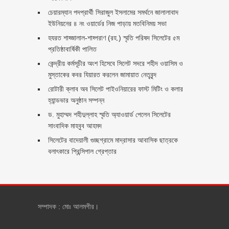
চেয়ারম্যান পদপ্রার্থী সিরাজুল ইসলামের সমর্থনে জালালাবাদ
ইউনিয়নের ৪ নং ওয়ার্ডের নিজ পাড়ায় মতবিনিময় সভা
হযরত শাহ্জালাল-শাহ্পরাণ (রহ.) স্মৃতি পরিষদ সিলেটের ৫ম
প্রতিষ্ঠাবার্ষিকী পালিত ‎​
কেন্দ্রীয় কর্মসূচীর অংশ হিসেবে সিলেট সদরে শহীদ ওয়াসিম ও
মুস্তাকের কবর যিয়ারত করলেন জামায়াত নেতৃবৃন্দ ‎
রোটারী ক্লাব অব সিলেট পাইওনিয়ারের ফাস্ট মিটিং ও কলার
হ্যান্ডভার অনুষ্ঠান সম্পন্ন
ড. মুহাম্মদ শহীদুল্লাহ স্মৃতি অ্যাওয়ার্ড পেলেন সিলেটের
সাংবাদিক মাহবুব আহমদ
সিলেটের বাদেয়ালী গুচ্ছগ্রামে মাদ্রাসার আবাসিক ছাত্রকে
বলাৎকারে প্রিন্সিপাল গ্রেপ্তার ‎
সম্পাদক : মোঃ আলমগীর।