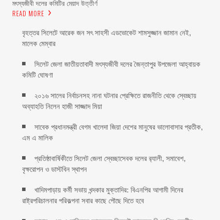
মৎস্যজীবী দলের কমিটির মেয়াদ উত্তীর্ণ
READ MORE
বৃহত্তর সিলেটে আরেক জন সৎ সাহসী এডভোকেট শামসুজ্জান জামান নেই,
মালেক মেম্বার ‎
সিলেট জেলা জাতীয়তাবাদী মৎস্যজীবী দলের জৈন্তাপুর উপজেলা আহ্বায়ক
কমিটি ঘোষণা
২০১৬ সালের নির্বাচনসহ নানা ঘটনার প্রেক্ষিতে রাজনীতি থেকে স্বেচ্ছায়
অব্যাহতি নিলেন হাজী সাজ্জাদ মিয়া
সাবেক প্রধানমন্ত্রী বেগম খালেদা জিয়া দেশের মানুষের ভালোবাসার প্রতীক,
এম এ মালিক
প্রতিষ্ঠাবার্ষিকীতে সিলেট জেলা স্বেচ্ছাসেবক দলের র‌্যালী, সমাবেশ,
বৃক্ষরোপন ও ডাস্টবিন স্থাপন
খাদিমপাড়ায় কর্মী সভায় খন্দকার মুক্তাদির: বিএনপির আগামী দিনের
রাষ্ট্রপরিচালনার পরিকল্পনা সবার কাছে পৌছে দিতে হবে