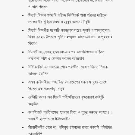
গণদাবি পরিষদ
সিলেট বিভাগ গণদাবি পরিষদ নিউইয়র্ক শাখা গঠনের দায়িত্ব
পেলেন বীর মুক্তিযোদ্ধা মাহবুবুর রহমান চৌধুরী ‎ ‎
সিলেট বিভাগীয় সরকারি গণগ্রন্থাগারের জুলাই গণঅভ্যুত্থান
দিবস ২০২৬ উপলক্ষে স্মৃতিচারণমূলক আলোচনা সভা ও পুরষ্কার
বিতরণ ‎ ‎
সিলেটে আব্দুল্লাহ হত্যাকাণ্ডের পর আসামিপক্ষের বাড়িতে
গাছপালা কাটা ও দোকান দখলের অভিযোগ
সিসিক নির্বাচনে স্বতন্ত্র মেয়র প্রার্থীতা ঘোষণা দিলেন শিক্ষক
আহমদ ইয়াসিন
এমএ করিম ইবনে মচ্ছব্বির বাংলাদেশের সকল মানুষের চোখে
ছিলেন এক নজরকাড়া মানুষ ‎
রোটারি ক্লাব অব সিলেট পাইওনিয়ারের বৃক্ষরোপণ কর্মসূচি
অনুষ্ঠিত
কানাইঘাটে প্রতিপক্ষের হামলায় পিতা ও পুত্র গুরুতর আহত।।
ওসমানী হাসপাতালে চিকিৎসাধীন
বিরোধীদলীয় নেতা ডা. শফিকুর রহমানের কাছে গণদাবি পরিষদের
স্মারকলিপি ‎