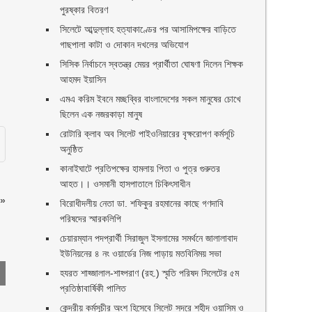
পুরষ্কার বিতরণ ‎ ‎
সিলেটে আব্দুল্লাহ হত্যাকাণ্ডের পর আসামিপক্ষের বাড়িতে
।
গাছপালা কাটা ও দোকান দখলের অভিযোগ
সিসিক নির্বাচনে স্বতন্ত্র মেয়র প্রার্থীতা ঘোষণা দিলেন শিক্ষক
আহমদ ইয়াসিন
এমএ করিম ইবনে মচ্ছব্বির বাংলাদেশের সকল মানুষের চোখে
ছিলেন এক নজরকাড়া মানুষ ‎
রোটারি ক্লাব অব সিলেট পাইওনিয়ারের বৃক্ষরোপণ কর্মসূচি
অনুষ্ঠিত
কানাইঘাটে প্রতিপক্ষের হামলায় পিতা ও পুত্র গুরুতর
আহত।। ওসমানী হাসপাতালে চিকিৎসাধীন
»
বিরোধীদলীয় নেতা ডা. শফিকুর রহমানের কাছে গণদাবি
পরিষদের স্মারকলিপি ‎
চেয়ারম্যান পদপ্রার্থী সিরাজুল ইসলামের সমর্থনে জালালাবাদ
ইউনিয়নের ৪ নং ওয়ার্ডের নিজ পাড়ায় মতবিনিময় সভা
হযরত শাহ্জালাল-শাহ্পরাণ (রহ.) স্মৃতি পরিষদ সিলেটের ৫ম
প্রতিষ্ঠাবার্ষিকী পালিত ‎​
কেন্দ্রীয় কর্মসূচীর অংশ হিসেবে সিলেট সদরে শহীদ ওয়াসিম ও