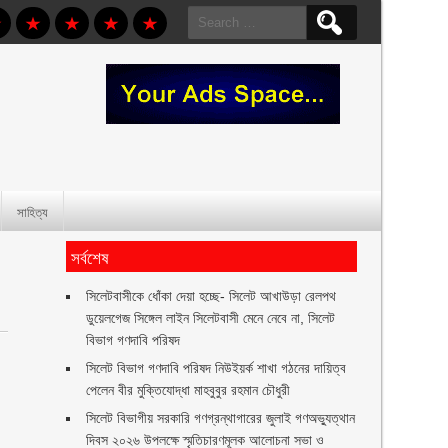
Search
for:
সাহিত্য
সর্বশেষ
‎সিলেটবাসীকে ধোঁকা দেয়া হচ্ছে- সিলেট আখাউড়া রেলপথ
ডুয়েলগেজ সিঙ্গেল লাইন সিলেটবাসী মেনে নেবে না, সিলেট
বিভাগ গণদাবি পরিষদ
সিলেট বিভাগ গণদাবি পরিষদ নিউইয়র্ক শাখা গঠনের দায়িত্ব
পেলেন বীর মুক্তিযোদ্ধা মাহবুবুর রহমান চৌধুরী ‎ ‎
সিলেট বিভাগীয় সরকারি গণগ্রন্থাগারের জুলাই গণঅভ্যুত্থান
দিবস ২০২৬ উপলক্ষে স্মৃতিচারণমূলক আলোচনা সভা ও