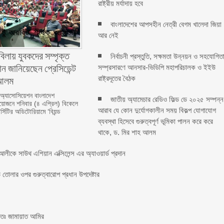
রাষ্ট্রীয় মর্যাদায় হবে
বাংলাদেশের আপসহীন নেত্রী বেগম খালেদা জিয়া
আর নেই
বিলায় যুবকদের সম্পৃক্ত
নির্বাচনী প্রস্তুতি, সক্ষমতা উন্নয়ন ও সহযোগিত
ন জানিয়েছেন প্রেসিডেন্ট
সম্প্রসারণে আনসার-ভিডিপি মহাপরিচালক ও ইইউ
লম ‎ ‎
রাষ্ট্রদূতের বৈঠক
 অ্যাসোসিয়েশন বাংলাদেশ
জাতীয় অ্যামেচার রেডিও ফিল্ড ডে ২০২৫ সম্পন্ন
জনে শনিবার (৪ এপ্রিল) বিকেলে
আরাব যে কোন দুর্যোগকালীন সময় বিকল্প যোগাযোগ
্সিটির অডিটোরিয়ামে ‘বিয়ন্ড
ব্যবস্থা হিসেবে গুরুত্বপূর্ণ ভূমিকা পালন করে করে
থাকে, ড. মির শাহ আলম
লীকে সাউথ এশিয়ান এক্সিলেন্স এর অ্যাওয়ার্ড প্রদান
তোলার ওপর গুরুত্বারোপ প্রধান উপদেষ্টার
চিতঃ জামায়াত আমির