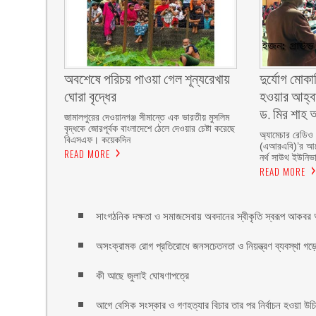
অবশেষে পরিচয় পাওয়া গেল শূন্যরেখায়
দুর্যোগ মোকা
ঘোরা বৃদ্ধের
হওয়ার আহ্বা
ড. মির শাহ আ
জামালপুরের দেওয়ানগঞ্জ সীমান্তে এক ভারতীয় মুসলিম
বৃদ্ধকে জোরপূর্বক বাংলাদেশে ঠেলে দেওয়ার চেষ্টা করেছে
অ্যামেচার রেডিও
বিএসএফ। কয়েকদিন
(এআরএবি)’র আয়ো
READ MORE
নর্থ সাউথ ইউনিভার
READ MORE
সাংগঠনিক দক্ষতা ও সমাজসেবায় অবদানের স্বীকৃতি স্বরূপ আকবর আ
অসংক্রামক রোগ প্রতিরোধে জনসচেতনতা ও নিয়ন্ত্রণ ব্যবস্থা গড়ে 
কী আছে জুলাই ঘোষণাপত্রে
আগে বেসিক সংস্কার ও গণহত্যার বিচার তার পর নির্বাচন হওয়া উ