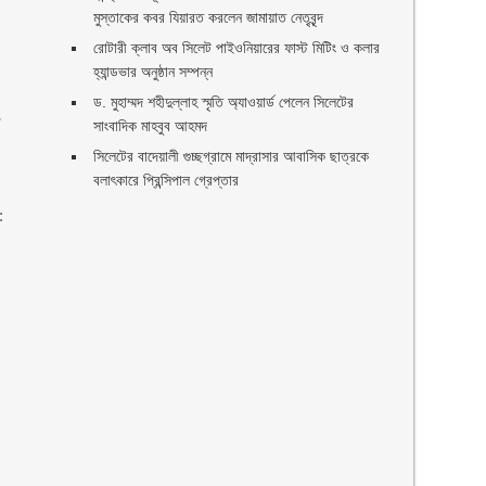
মুস্তাকের কবর যিয়ারত করলেন জামায়াত নেতৃবৃন্দ ‎
রোটারী ক্লাব অব সিলেট পাইওনিয়ারের ফাস্ট মিটিং ও কলার
হ্যান্ডভার অনুষ্ঠান সম্পন্ন
ড. মুহাম্মদ শহীদুল্লাহ স্মৃতি অ্যাওয়ার্ড পেলেন সিলেটের
া
সাংবাদিক মাহবুব আহমদ
সিলেটের বাদেয়ালী গুচ্ছগ্রামে মাদ্রাসার আবাসিক ছাত্রকে
বলাৎকারে প্রিন্সিপাল গ্রেপ্তার ‎
: