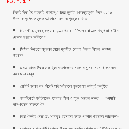
READ MORE
সিলেট বিভাগীয় সরকারি গণগ্রন্থাগারের জুলাই গণঅভ্যুত্থান দিবস ২০২৬
উপলক্ষে স্মৃতিচারণমূলক আলোচনা সভা ও পুরষ্কার বিতরণ ‎ ‎
সিলেটে আব্দুল্লাহ হত্যাকাণ্ডের পর আসামিপক্ষের বাড়িতে গাছপালা কাটা ও
দোকান দখলের অভিযোগ
সিসিক নির্বাচনে স্বতন্ত্র মেয়র প্রার্থীতা ঘোষণা দিলেন শিক্ষক আহমদ
ইয়াসিন
এমএ করিম ইবনে মচ্ছব্বির বাংলাদেশের সকল মানুষের চোখে ছিলেন এক
নজরকাড়া মানুষ ‎
রোটারি ক্লাব অব সিলেট পাইওনিয়ারের বৃক্ষরোপণ কর্মসূচি অনুষ্ঠিত
কানাইঘাটে প্রতিপক্ষের হামলায় পিতা ও পুত্র গুরুতর আহত।। ওসমানী
হাসপাতালে চিকিৎসাধীন
বিরোধীদলীয় নেতা ডা. শফিকুর রহমানের কাছে গণদাবি পরিষদের স্মারকলিপি ‎
চেয়ারম্যান পদপ্রার্থী সিরাজুল ইসলামের সমর্থনে জালালাবাদ ইউনিয়নের ৪ নং