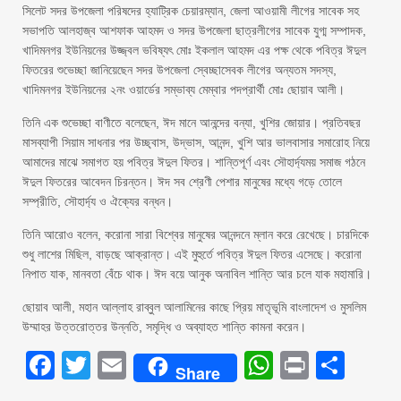
সিলেট সদর উপজেলা পরিষদের হ্যাট্রিক চেয়ারম্যান, জেলা আওয়ামী লীগের সাবেক সহ
সভাপতি আলহাজ্ব আশফাক আহমদ ও সদর উপজেলা ছাত্রলীগের সাবেক যুগ্ম সম্পাদক,
খাদিমনগর ইউনিয়নের উজ্জ্বল ভবিষ্যৎ মোঃ ইকলাল আহমদ এর পক্ষ থেকে পবিত্র ঈদুল
ফিতরের শুভেচ্ছা জানিয়েছেন সদর উপজেলা স্বেচ্ছাসেবক লীগের অন্যতম সদস্য,
খাদিমনগর ইউনিয়নের ২নং ওয়ার্ডের সম্ভাব্য মেম্বার পদপ্রার্থী মোঃ ছোয়াব আলী।
তিনি এক শুভেচ্ছা বাণীতে বলেছেন, ঈদ মানে আনন্দের বন্যা, খুশির জোয়ার। প্রতিবছর
মাসব্যাপী সিয়াম সাধনার পর উচ্ছ্বাস, উদ্ভাস, আনন্দ, খুশি আর ভালবাসার সমারোহ নিয়ে
আমাদের মাঝে সমাগত হয় পবিত্র ঈদুল ফিতর। শান্তিপূর্ণ এবং সৌহার্দ্যময় সমাজ গঠনে
ঈদুল ফিতরের আবেদন চিরন্তন। ঈদ সব শ্রেণী পেশার মানুষের মধ্যে গড়ে তোলে
সম্প্রীতি, সৌহার্দ্য ও ঐক্যের বন্ধন।
তিনি আরোও বলেন, করোনা সারা বিশ্বের মানুষের আনন্দনে ম্লান করে রেখেছে। চারদিকে
শুধু লাশের মিছিল, বাড়ছে আক্রান্ত। এই মুহুর্তে পবিত্র ঈদুল ফিতর এসেছে। করোনা
নিপাত যাক, মানবতা বেঁচে থাক। ঈদ বয়ে আনুক অনাবিল শান্তি আর চলে যাক মহামারি।
ছোয়াব আলী, মহান আল্লাহ রাব্বুল আলামিনের কাছে প্রিয় মাতৃভূমি বাংলাদেশ ও মুসলিম
উম্মাহর উত্তরোত্তর উন্নতি, সমৃদ্ধি ও অব্যাহত শান্তি কামনা করেন।
Facebook
Twitter
Email
WhatsAp
Print
Sha
Share