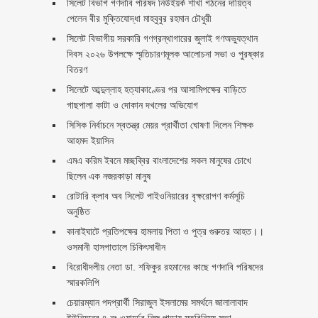
সিলেট বিভাগ গণদাবি পরিষদ নিউইয়র্ক শাখা গঠনের দায়িত্ব
পেলেন বীর মুক্তিযোদ্ধা মাহবুবুর রহমান চৌধুরী ‎ ‎
সিলেট বিভাগীয় সরকারি গণগ্রন্থাগারের জুলাই গণঅভ্যুত্থান
দিবস ২০২৬ উপলক্ষে স্মৃতিচারণমূলক আলোচনা সভা ও পুরষ্কার
বিতরণ ‎ ‎
সিলেটে আব্দুল্লাহ হত্যাকাণ্ডের পর আসামিপক্ষের বাড়িতে
গাছপালা কাটা ও দোকান দখলের অভিযোগ
সিসিক নির্বাচনে স্বতন্ত্র মেয়র প্রার্থীতা ঘোষণা দিলেন শিক্ষক
আহমদ ইয়াসিন
এমএ করিম ইবনে মচ্ছব্বির বাংলাদেশের সকল মানুষের চোখে
ছিলেন এক নজরকাড়া মানুষ ‎
রোটারি ক্লাব অব সিলেট পাইওনিয়ারের বৃক্ষরোপণ কর্মসূচি
অনুষ্ঠিত
কানাইঘাটে প্রতিপক্ষের হামলায় পিতা ও পুত্র গুরুতর আহত।।
ওসমানী হাসপাতালে চিকিৎসাধীন
বিরোধীদলীয় নেতা ডা. শফিকুর রহমানের কাছে গণদাবি পরিষদের
স্মারকলিপি ‎
চেয়ারম্যান পদপ্রার্থী সিরাজুল ইসলামের সমর্থনে জালালাবাদ
ইউনিয়নের ৪ নং ওয়ার্ডের নিজ পাড়ায় মতবিনিময় সভা